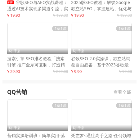

谷歌SEO与AEO实战课程：
2025版SEO教程：解锁Google
通过AI技术实现多渠道引流，实
独立站SEO，掌握建站、优化与
现网站流量增长300%
变现技巧
¥ 19.90
¥ 199.00
¥ 19.90
¥ 199.00
1章1课
1章1课
千启
千启


搜索引擎 SEO排名教程「搜索
谷歌SEO 2.0实操课，独立站询
引擎 推广全系可复制，打造精
盘自由必备，基于2023谷歌最
准被动流量系统
新算法录制
¥ 29.90
¥ 299.00
¥ 9.90
¥ 99.00
QQ营销
查看全部
1章1课
1章1课
千启
千启


营销实操培训班：简单实用-落
粥左罗<通往高手之路·任何领域