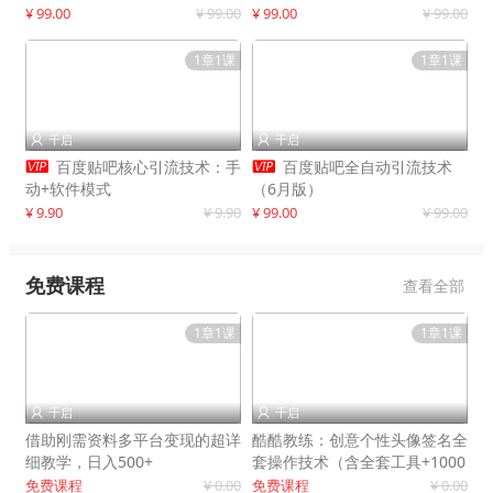
制作
¥ 99.00
¥ 99.00
¥ 99.00
¥ 99.00
1章1课
1章1课
千启
千启




百度贴吧核心引流技术：手
百度贴吧全自动引流技术
动+软件模式
（6月版）
¥ 9.90
¥ 9.90
¥ 99.00
¥ 99.00
免费课程
查看全部
1章1课
1章1课
千启
千启


借助刚需资料多平台变现的超详
酷酷教练：创意个性头像签名全
细教学，日入500+
套操作技术（含全套工具+1000
套模板）
免费课程
¥ 0.00
免费课程
¥ 0.00