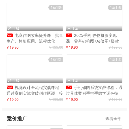
1章1课
1章1课
千启
千启




电商作图效率提升课，批量
2025手机 静物摄影变现
生产、模板应用、流程优化，
课：零基础构图+AI修图+爆款
20+细分品类实操案例，月赚3
创作
¥ 19.90
¥ 199.00
¥ 19.90
¥ 199.00
万
1章1课
1章1课
千启
千启




视觉设计全流程实战课程：
手机修图系统实战课程，通
通过案例实战突破创作瓶颈，接
过具体案例手把手教学调色技
单月入20000+
巧，实现副业变现
¥ 19.90
¥ 199.00
¥ 19.90
¥ 199.00
竞价推广
查看全部