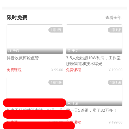
限时免费
查看全部
1章1课
1章1课
千启
千启


抖音收藏评论点赞
3-5人做出超10W利润，工作室
涨粉渠道和技术曝光
免费课程
¥ 99.00
免费课程
¥ 199.00
1章1课
1章1课
千启
千启


相当无耻的截流方法，但是十分
卖一天5道题，卖了32万多！
有效！
免费课程
¥ 199.00
免费课程
¥ 199.00