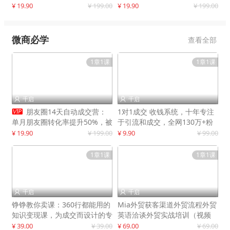
快速提升订单转化与店铺收益
¥ 19.90
¥ 199.00
¥ 19.90
¥ 199.00
微商必学
查看全部
1章1课
1章1课
千启
千启



朋友圈14天自动成交营：
1对1成交 收钱系统，十年专注
单月朋友圈转化率提升50%，被
于引流和成交，全网130万+粉
动收入超3万元
丝
¥ 19.90
¥ 199.00
¥ 9.90
¥ 99.00
1章1课
1章1课
千启
千启


铮铮教你卖课：360行都能用的
Mia外贸获客渠道外贸流程外贸
知识变现课，为成交而设计的专
英语洽谈外贸实战培训（视频
属课程
课）价值399元
¥ 39.00
¥ 39.00
¥ 69.00
¥ 69.00