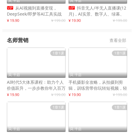
千启
千启




从AI视频到直播变现，
抖音无人/半无人直播课(12
DeepSeek/即梦等AI工具实战
月)，AI实景、数字人、绿幕、
教学，生产爆款视频，打造高流
多种玩法、24小时自动盈利
¥ 19.90
¥ 199.00
¥ 19.90
¥ 199.00
量账号
名师营销
查看全部
1章1课
1章1课
千启
千启


AI时代5大体系课程：助力个人
手机摄影全攻略，从拍摄到剪
价值跃升，一步步教你年入百万
辑，训练营带你玩转短视频，轻
松拍大片
¥ 19.90
¥ 199.00
¥ 19.90
¥ 199.00
1章1课
1章1课
千启
千启

