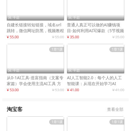
千启
千启


自建长链接转短链接，域名url
普通人真正可以做的AI赚钱项
跳转，微信网址防黑，视频教程
目-如何利用AI写爆款（5节视频
手把手教你
课）
¥ 55.00
¥ 55.00
¥ 35.00
¥ 35.00
1章1课
1章1课
千启
千启


从0-1AI工具-造富指南（文案专
AI人工智能2.0：每个人的人工
家篇）学会使用主流AI工具 方
智能课：从现在开始学习AI
法和心法的融合
¥ 53.00
¥ 53.00
¥ 41.00
¥ 41.00
淘宝客
查看全部
1章1课
1章1课