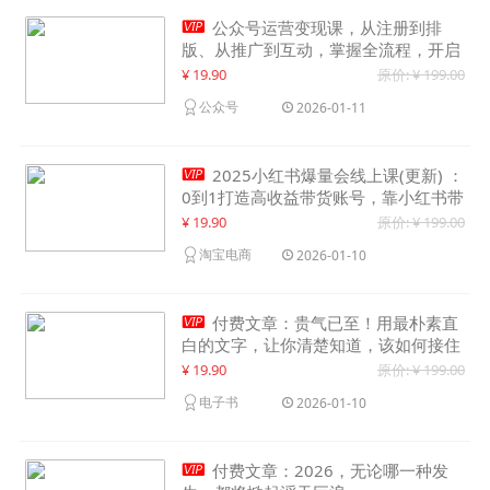

公众号运营变现课，从注册到排
版、从推广到互动，掌握全流程，开启
个人品牌月入30000+
¥ 19.90
原价: ¥ 199.00
公众号
2026-01-11

2025小红书爆量会线上课(更新) ：
0到1打造高收益带货账号，靠小红书带
货年入100w？机会来了！
¥ 19.90
原价: ¥ 199.00
淘宝电商
2026-01-10

付费文章：贵气已至！用最朴素直
白的文字，让你清楚知道，该如何接住
这一次时代的泼天富贵
¥ 19.90
原价: ¥ 199.00
电子书
2026-01-10

付费文章：2026，无论哪一种发