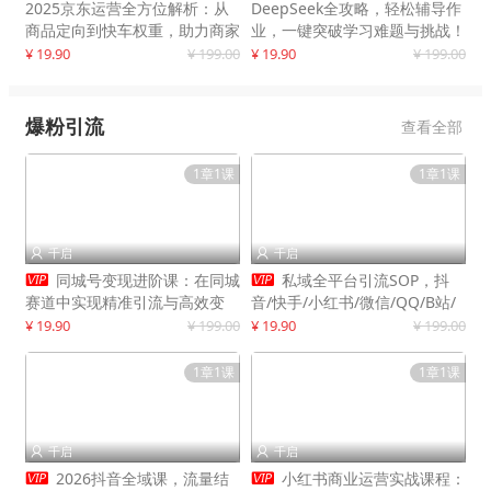
2025京东运营全方位解析：从
DeepSeek全攻略，轻松辅导作
商品定向到快车权重，助力商家
业，一键突破学习难题与挑战！
打造爆款商品
¥ 19.90
¥ 199.00
¥ 19.90
¥ 199.00
爆粉引流
查看全部
1章1课
1章1课
千启
千启




同城号变现进阶课：在同城
私域全平台引流SOP，抖
赛道中实现精准引流与高效变
音/快手/小红书/微信/QQ/B站/
现，单店月引流成交额提升50%
闲鱼等，技术合集，高效转化公
¥ 19.90
¥ 199.00
¥ 19.90
¥ 199.00
域流量
1章1课
1章1课
千启
千启




2026抖音全域课，流量结
小红书商业运营实战课程：