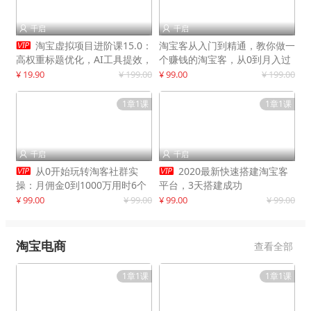
千启
千启



淘宝虚拟项目进阶课15.0：
淘宝客从入门到精通，教你做一
高权重标题优化，AI工具提效，
个赚钱的淘宝客，从0到月入过
自动盈利模式搭建
万
¥ 19.90
¥ 199.00
¥ 99.00
¥ 199.00
1章1课
1章1课
千启
千启




从0开始玩转淘客社群实
2020最新快速搭建淘宝客
操：月佣金0到1000万用时6个
平台，3天搭建成功
月
¥ 99.00
¥ 99.00
¥ 99.00
¥ 99.00
淘宝电商
查看全部
1章1课
1章1课