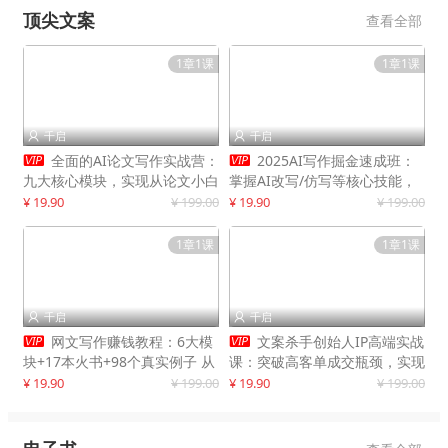
顶尖文案
查看全部
1章1课
1章1课
千启
千启




全面的AI论文写作实战营：
2025AI写作掘金速成班：
九大核心模块，实现从论文小白
掌握AI改写/仿写等核心技能，
到高效产出的跨越
实现单篇文案变现500+
¥ 19.90
¥ 199.00
¥ 19.90
¥ 199.00
1章1课
1章1课
千启
千启




网文写作赚钱教程：6大模
文案杀手创始人IP高端实战
块+17本火书+98个真实例子 从
课：突破高客单成交瓶颈，实现
入门到精通实战方法
IP商业价值最大化
¥ 19.90
¥ 199.00
¥ 19.90
¥ 199.00