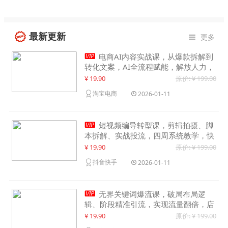
最新更新
更多


电商AI内容实战课，从爆款拆解到
转化文案，AI全流程赋能，解放人力，
单月节省内容成本数万元
¥ 19.90
原价: ¥ 199.00
淘宝电商
2026-01-11

短视频编导转型课，剪辑拍摄、脚
本拆解、实战投流，四周系统教学，快
速入行月入2w+
¥ 19.90
原价: ¥ 199.00
抖音快手
2026-01-11

无界关键词爆流课，破局布局逻
辑、阶段精准引流，实现流量翻倍，店
铺业绩增长50%+
¥ 19.90
原价: ¥ 199.00