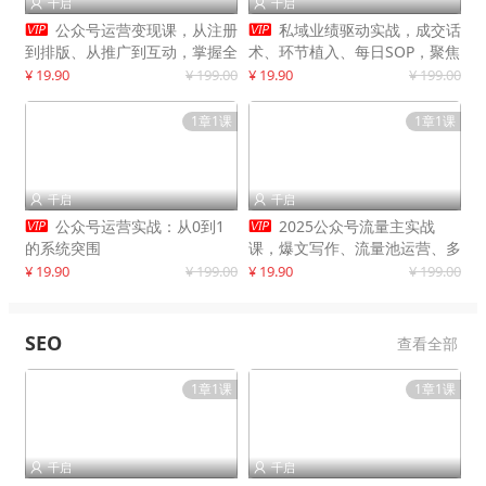
千启
千启




公众号运营变现课，从注册
私域业绩驱动实战，成交话
到排版、从推广到互动，掌握全
术、环节植入、每日SOP，聚焦
流程，开启个人品牌月入
增长，驱动营收持续突破
¥ 19.90
¥ 199.00
¥ 19.90
¥ 199.00
30000+
1章1课
1章1课
千启
千启




公众号运营实战：从0到1
2025公众号流量主实战
的系统突围
课，爆文写作、流量池运营、多
平台分发，新手日入千元月赚5
¥ 19.90
¥ 199.00
¥ 19.90
¥ 199.00
万+更新11月
SEO
查看全部
1章1课
1章1课
千启
千启

