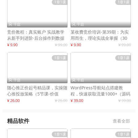
1章1课
1章1课
千启
千启


竞价教程：真实账户 实战教学
某收费竞价培训-第39期：为实
从新手到进阶·后台操作到数据
用而生，理论实战全掌握（30
优化
节课）
¥ 9.90
¥ 99.00
¥ 9.90
¥ 99.00
1章1课
1章1课
千启
千启


随心推正价起号精品课，实操随
WordPress导航站点搭建教
心推投放策略（5节课-价值
程，快速获取流量1000+（源码
298）
+教程）
¥ 26.00
¥ 26.00
¥ 39.00
¥ 39.00
精品软件
查看全部
1章1课
1章1课