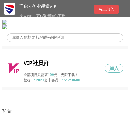
千启云创业课堂VIP
马上加入
成为VIP，万G资源随心下载！
VIP社员群
加入
全部项目只需要
199
元，无限下载！
教程：
12823
套 | 会员：
151710600
抖音