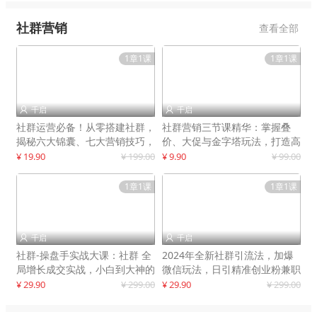
社群营销
查看全部
1章1课
1章1课
千启
千启


社群运营必备！从零搭建社群，
社群营销三节课精华：掌握叠
揭秘六大锦囊、七大营销技巧，
价、大促与金字塔玩法，打造高
打造火爆社群
效营销体系
¥ 19.90
¥ 199.00
¥ 9.90
¥ 99.00
1章1课
1章1课
千启
千启


社群-操盘手实战大课：社群 全
2024年全新社群引流法，加爆
局增长成交实战，小白到大神的
微信玩法，日引精准创业粉兼职
进阶之路
粉200+
¥ 29.90
¥ 299.00
¥ 29.90
¥ 299.00