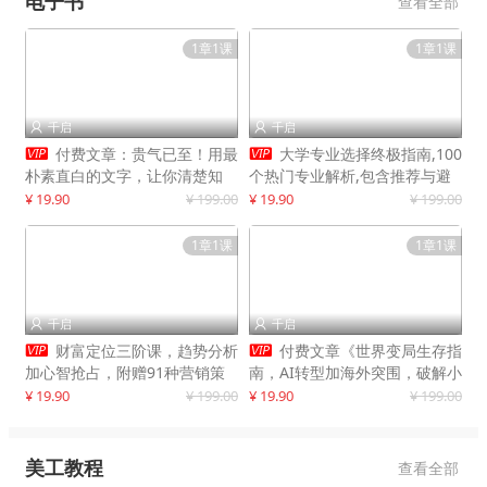
电子书
查看全部
1章1课
1章1课
千启
千启




付费文章：贵气已至！用最
大学专业选择终极指南,100
朴素直白的文字，让你清楚知
个热门专业解析,包含推荐与避
道，该如何接住这一次时代的泼
雷实用建议
¥ 19.90
¥ 199.00
¥ 19.90
¥ 199.00
天富贵
1章1课
1章1课
千启
千启




财富定位三阶课，趋势分析
付费文章《世界变局生存指
加心智抢占，附赠91种营销策
南，AI转型加海外突围，破解小
略模型
城市生存陷阱》
¥ 19.90
¥ 199.00
¥ 19.90
¥ 199.00
美工教程
查看全部