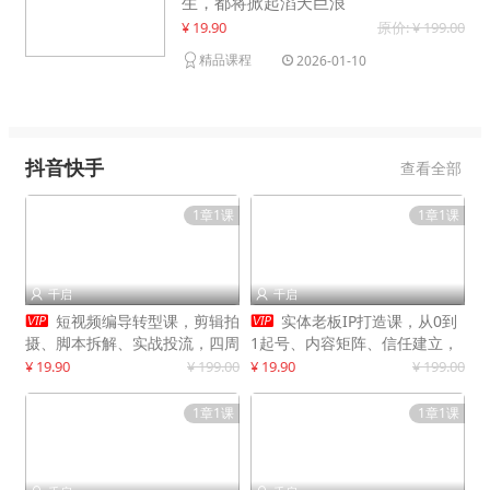
生，都将掀起滔天巨浪
¥ 19.90
原价: ¥ 199.00
精品课程
2026-01-10
抖音快手
查看全部
1章1课
1章1课
千启
千启




短视频编导转型课，剪辑拍
实体老板IP打造课，从0到
摄、脚本拆解、实战投流，四周
1起号、内容矩阵、信任建立，
系统教学，快速入行月入2w+
打造门店IP，稳定获客增收
¥ 19.90
¥ 199.00
¥ 19.90
¥ 199.00
1章1课
1章1课