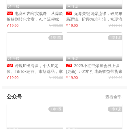
千启
千启




电商AI内容实战课，从爆款
无界关键词爆流课，破局布
拆解到转化文案，AI全流程赋
局逻辑、阶段精准引流，实现流
能，解放人力，单月节省内容成
量翻倍，店铺业绩增长50%+
¥ 19.90
¥ 199.00
¥ 19.90
¥ 199.00
本数万元
1章1课
1章1课
千启
千启




跨境IP出海课，个人IP定
2025小红书爆量会线上课
位、TikTok运营、市场选品，掌
(更新) ：0到1打造高收益带货账
握核心闭环，实现月入1万美金
号，靠小红书带货年入100w？
¥ 19.90
¥ 199.00
¥ 19.90
¥ 199.00
+
机会来了！
公众号
查看全部
1章1课
1章1课