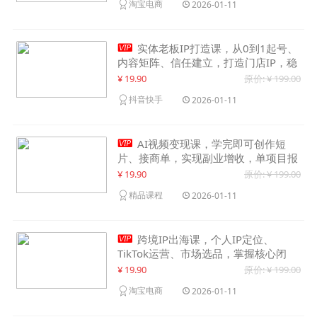
淘宝电商
2026-01-11

实体老板IP打造课，从0到1起号、
内容矩阵、信任建立，打造门店IP，稳
定获客增收
¥ 19.90
原价: ¥ 199.00
抖音快手
2026-01-11

AI视频变现课，学完即可创作短
片、接商单，实现副业增收，单项目报
价可达千元
¥ 19.90
原价: ¥ 199.00
精品课程
2026-01-11

跨境IP出海课，个人IP定位、
TikTok运营、市场选品，掌握核心闭
环，实现月入1万美金+
¥ 19.90
原价: ¥ 199.00
淘宝电商
2026-01-11