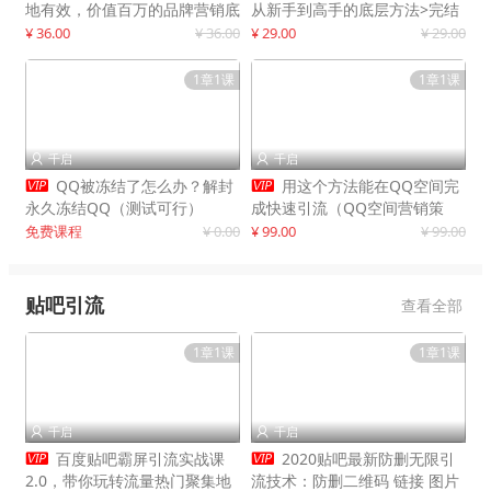
地有效，价值百万的品牌营销底
从新手到高手的底层方法>完结
层逻辑
¥ 36.00
¥ 36.00
¥ 29.00
¥ 29.00
1章1课
1章1课
千启
千启




QQ被冻结了怎么办？解封
用这个方法能在QQ空间完
永久冻结QQ（测试可行）
成快速引流（QQ空间营销策
略）
免费课程
¥ 0.00
¥ 99.00
¥ 99.00
贴吧引流
查看全部
1章1课
1章1课
千启
千启




百度贴吧霸屏引流实战课
2020贴吧最新防删无限引
2.0，带你玩转流量热门聚集地
流技术：防删二维码 链接 图片