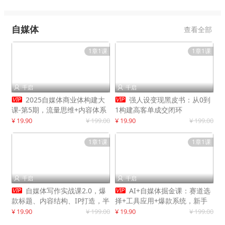
自媒体
查看全部
1章1课
1章1课
千启
千启




2025自媒体商业体构建大
强人设变现黑皮书：从0到
课-第5期，流量思维+内容体系
1构建高客单成交闭环
+变现闭环，打造个人可持续生
¥ 19.90
¥ 199.00
¥ 19.90
¥ 199.00
意
1章1课
1章1课
千启
千启




自媒体写作实战课2.0，爆
AI+自媒体掘金课：赛道选
款标题、内容结构、IP打造，半
择+工具应用+爆款系统，新手
年复制30万粉月入10万+
快速起步，副业月入8000+
¥ 19.90
¥ 199.00
¥ 19.90
¥ 199.00