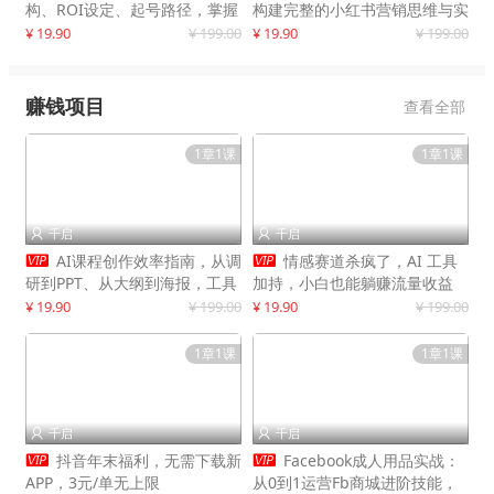
构、ROI设定、起号路径，掌握
构建完整的小红书营销思维与实
平台新规下利润最大化
战能力，案例店铺月销破百万！
¥ 19.90
¥ 199.00
¥ 19.90
¥ 199.00
赚钱项目
查看全部
1章1课
1章1课
千启
千启




AI课程创作效率指南，从调
情感赛道杀疯了，AI 工具
研到PPT、从大纲到海报，工具
加持，小白也能躺赚流量收益
赋能，打造可持续变现产品线
¥ 19.90
¥ 199.00
¥ 19.90
¥ 199.00
1章1课
1章1课
千启
千启




抖音年末福利，无需下载新
Facebook成人用品实战：
APP，3元/单无上限
从0到1运营Fb商城进阶技能，