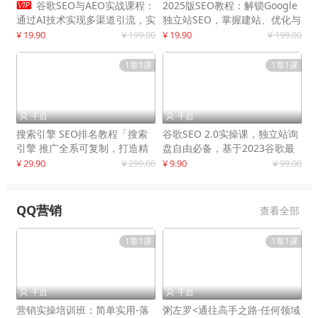

谷歌SEO与AEO实战课程：
2025版SEO教程：解锁Google
通过AI技术实现多渠道引流，实
独立站SEO，掌握建站、优化与
现网站流量增长300%
变现技巧
¥ 19.90
¥ 199.00
¥ 19.90
¥ 199.00
1章1课
1章1课
千启
千启


搜索引擎 SEO排名教程「搜索
谷歌SEO 2.0实操课，独立站询
引擎 推广全系可复制，打造精
盘自由必备，基于2023谷歌最
准被动流量系统
新算法录制
¥ 29.90
¥ 299.00
¥ 9.90
¥ 99.00
QQ营销
查看全部
1章1课
1章1课
千启
千启


营销实操培训班：简单实用-落
粥左罗<通往高手之路·任何领域