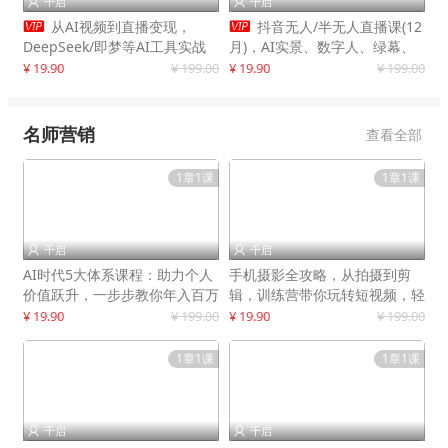
千启
千启




从AI视频到直播变现，
抖音无人/半无人直播课(12
DeepSeek/即梦等AI工具实战
月)，AI实景、数字人、绿幕、
教学，生产爆款视频，打造高流
多种玩法、24小时自动盈利
¥ 19.90
¥ 199.00
¥ 19.90
¥ 199.00
量账号
名师营销
查看全部
1章1课
1章1课
千启
千启


AI时代5大体系课程：助力个人
手机摄影全攻略，从拍摄到剪
价值跃升，一步步教你年入百万
辑，训练营带你玩转短视频，轻
松拍大片
¥ 19.90
¥ 199.00
¥ 19.90
¥ 199.00
1章1课
1章1课
千启
千启

