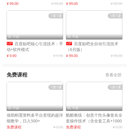
制作
¥ 99.00
¥ 99.00
¥ 99.00
¥ 99.00
1章1课
1章1课
千启
千启




百度贴吧核心引流技术：手
百度贴吧全自动引流技术
动+软件模式
（6月版）
¥ 9.90
¥ 9.90
¥ 99.00
¥ 99.00
免费课程
查看全部
1章1课
1章1课
千启
千启


借助刚需资料多平台变现的超详
酷酷教练：创意个性头像签名全
细教学，日入500+
套操作技术（含全套工具+1000
套模板）
免费课程
¥ 0.00
免费课程
¥ 0.00