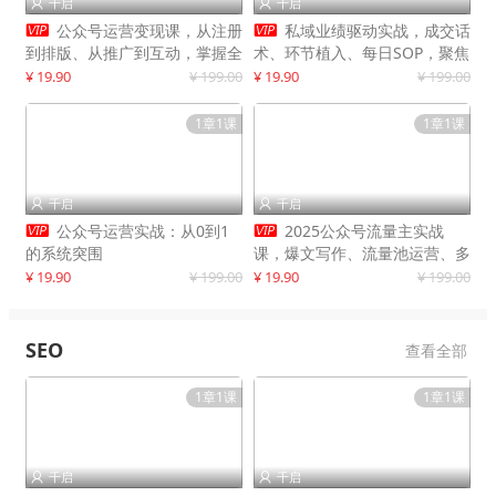
千启
千启




公众号运营变现课，从注册
私域业绩驱动实战，成交话
到排版、从推广到互动，掌握全
术、环节植入、每日SOP，聚焦
流程，开启个人品牌月入
增长，驱动营收持续突破
¥ 19.90
¥ 199.00
¥ 19.90
¥ 199.00
30000+
1章1课
1章1课
千启
千启




公众号运营实战：从0到1
2025公众号流量主实战
的系统突围
课，爆文写作、流量池运营、多
平台分发，新手日入千元月赚5
¥ 19.90
¥ 199.00
¥ 19.90
¥ 199.00
万+更新11月
SEO
查看全部
1章1课
1章1课
千启
千启

