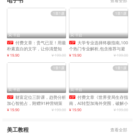
电子书
查看全部
1章1课
1章1课
千启
千启




付费文章：贵气已至！用最
大学专业选择终极指南,100
朴素直白的文字，让你清楚知
个热门专业解析,包含推荐与避
道，该如何接住这一次时代的泼
雷实用建议
¥ 19.90
¥ 199.00
¥ 19.90
¥ 199.00
天富贵
1章1课
1章1课
千启
千启




财富定位三阶课，趋势分析
付费文章《世界变局生存指
加心智抢占，附赠91种营销策
南，AI转型加海外突围，破解小
略模型
城市生存陷阱》
¥ 19.90
¥ 199.00
¥ 19.90
¥ 199.00
美工教程
查看全部