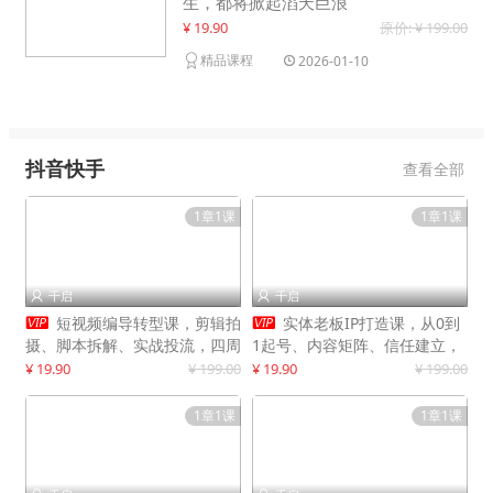
生，都将掀起滔天巨浪
¥ 19.90
原价: ¥ 199.00
精品课程
2026-01-10
抖音快手
查看全部
1章1课
1章1课
千启
千启




短视频编导转型课，剪辑拍
实体老板IP打造课，从0到
摄、脚本拆解、实战投流，四周
1起号、内容矩阵、信任建立，
系统教学，快速入行月入2w+
打造门店IP，稳定获客增收
¥ 19.90
¥ 199.00
¥ 19.90
¥ 199.00
1章1课
1章1课