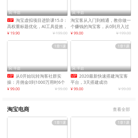
千启
千启



淘宝虚拟项目进阶课15.0：
淘宝客从入门到精通，教你做一
高权重标题优化，AI工具提效，
个赚钱的淘宝客，从0到月入过
自动盈利模式搭建
万
¥ 19.90
¥ 199.00
¥ 99.00
¥ 199.00
1章1课
1章1课
千启
千启




从0开始玩转淘客社群实
2020最新快速搭建淘宝客
操：月佣金0到1000万用时6个
平台，3天搭建成功
月
¥ 99.00
¥ 99.00
¥ 99.00
¥ 99.00
淘宝电商
查看全部
1章1课
1章1课