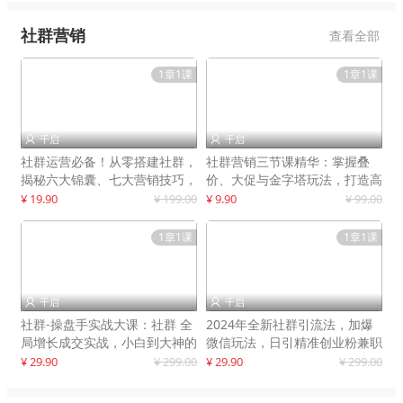
社群营销
查看全部
1章1课
1章1课
千启
千启


社群运营必备！从零搭建社群，
社群营销三节课精华：掌握叠
揭秘六大锦囊、七大营销技巧，
价、大促与金字塔玩法，打造高
打造火爆社群
效营销体系
¥ 19.90
¥ 199.00
¥ 9.90
¥ 99.00
1章1课
1章1课
千启
千启


社群-操盘手实战大课：社群 全
2024年全新社群引流法，加爆
局增长成交实战，小白到大神的
微信玩法，日引精准创业粉兼职
进阶之路
粉200+
¥ 29.90
¥ 299.00
¥ 29.90
¥ 299.00