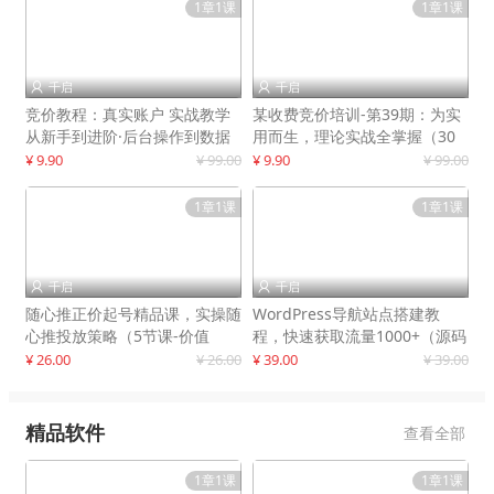
1章1课
1章1课
千启
千启


竞价教程：真实账户 实战教学
某收费竞价培训-第39期：为实
从新手到进阶·后台操作到数据
用而生，理论实战全掌握（30
优化
节课）
¥ 9.90
¥ 99.00
¥ 9.90
¥ 99.00
1章1课
1章1课
千启
千启


随心推正价起号精品课，实操随
WordPress导航站点搭建教
心推投放策略（5节课-价值
程，快速获取流量1000+（源码
298）
+教程）
¥ 26.00
¥ 26.00
¥ 39.00
¥ 39.00
精品软件
查看全部
1章1课
1章1课