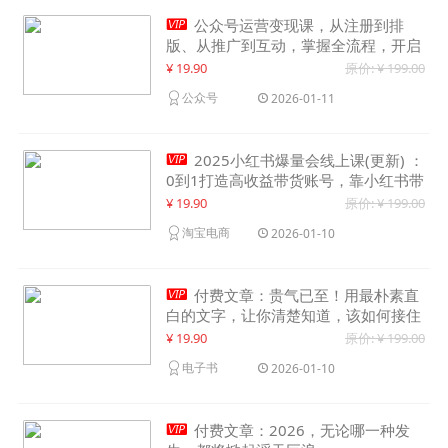

公众号运营变现课，从注册到排
版、从推广到互动，掌握全流程，开启
个人品牌月入30000+
¥ 19.90
原价: ¥ 199.00
公众号
2026-01-11

2025小红书爆量会线上课(更新) ：
0到1打造高收益带货账号，靠小红书带
货年入100w？机会来了！
¥ 19.90
原价: ¥ 199.00
淘宝电商
2026-01-10

付费文章：贵气已至！用最朴素直
白的文字，让你清楚知道，该如何接住
这一次时代的泼天富贵
¥ 19.90
原价: ¥ 199.00
电子书
2026-01-10

付费文章：2026，无论哪一种发