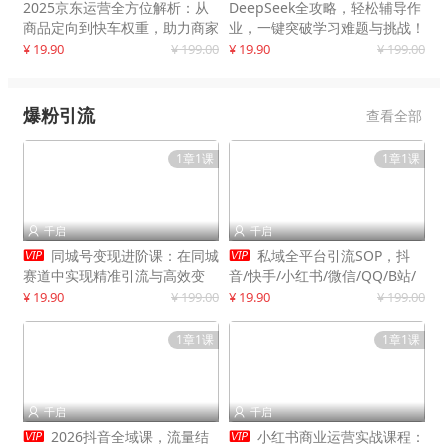
2025京东运营全方位解析：从
DeepSeek全攻略，轻松辅导作
商品定向到快车权重，助力商家
业，一键突破学习难题与挑战！
打造爆款商品
¥ 19.90
¥ 199.00
¥ 19.90
¥ 199.00
爆粉引流
查看全部
1章1课
1章1课
千启
千启




同城号变现进阶课：在同城
私域全平台引流SOP，抖
赛道中实现精准引流与高效变
音/快手/小红书/微信/QQ/B站/
现，单店月引流成交额提升50%
闲鱼等，技术合集，高效转化公
¥ 19.90
¥ 199.00
¥ 19.90
¥ 199.00
域流量
1章1课
1章1课
千启
千启




2026抖音全域课，流量结
小红书商业运营实战课程：