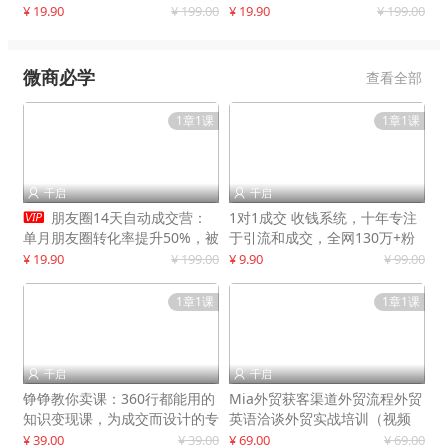
快速提升订单转化与店铺收益
¥ 19.90
¥ 199.00
¥ 19.90
¥ 199.00
微商必学
查看全部
1章1课
1章1课
千启
千启



朋友圈14天自动成交营：
1对1成交 收钱系统，十年专注
单月朋友圈转化率提升50%，被
于引流和成交，全网130万+粉
动收入超3万元
丝
¥ 19.90
¥ 199.00
¥ 9.90
¥ 99.00
1章1课
1章1课
千启
千启


铮铮教你卖课：360行都能用的
Mia外贸获客渠道外贸流程外贸
知识变现课，为成交而设计的专
英语洽谈外贸实战培训（视频
属课程
课）价值399元
¥ 39.00
¥ 39.00
¥ 69.00
¥ 69.00