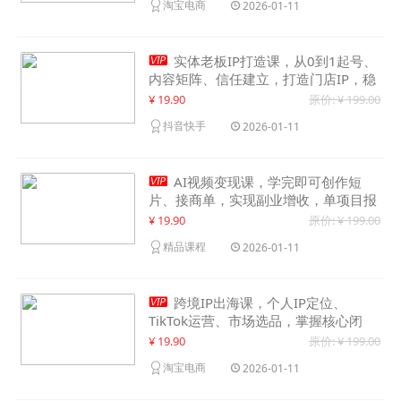
淘宝电商
2026-01-11

实体老板IP打造课，从0到1起号、
内容矩阵、信任建立，打造门店IP，稳
定获客增收
¥ 19.90
原价: ¥ 199.00
抖音快手
2026-01-11

AI视频变现课，学完即可创作短
片、接商单，实现副业增收，单项目报
价可达千元
¥ 19.90
原价: ¥ 199.00
精品课程
2026-01-11

跨境IP出海课，个人IP定位、
TikTok运营、市场选品，掌握核心闭
环，实现月入1万美金+
¥ 19.90
原价: ¥ 199.00
淘宝电商
2026-01-11