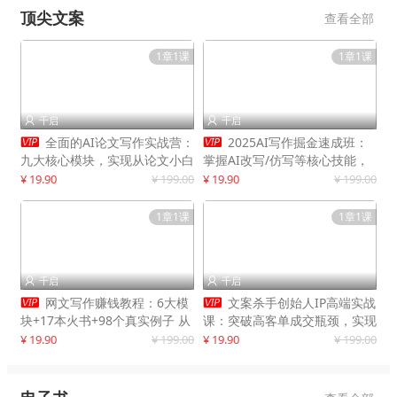
顶尖文案
查看全部
1章1课
1章1课
千启
千启




全面的AI论文写作实战营：
2025AI写作掘金速成班：
九大核心模块，实现从论文小白
掌握AI改写/仿写等核心技能，
到高效产出的跨越
实现单篇文案变现500+
¥ 19.90
¥ 199.00
¥ 19.90
¥ 199.00
1章1课
1章1课
千启
千启




网文写作赚钱教程：6大模
文案杀手创始人IP高端实战
块+17本火书+98个真实例子 从
课：突破高客单成交瓶颈，实现
入门到精通实战方法
IP商业价值最大化
¥ 19.90
¥ 199.00
¥ 19.90
¥ 199.00