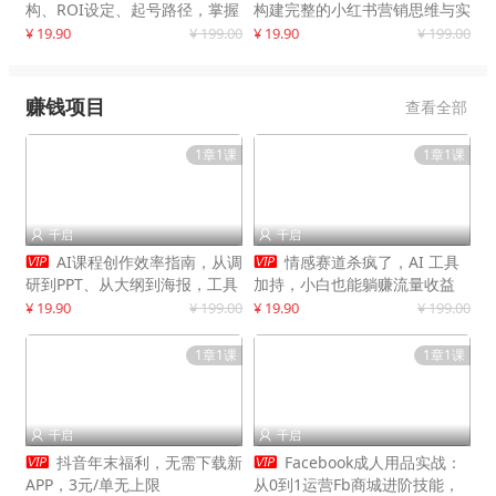
构、ROI设定、起号路径，掌握
构建完整的小红书营销思维与实
平台新规下利润最大化
战能力，案例店铺月销破百万！
¥ 19.90
¥ 199.00
¥ 19.90
¥ 199.00
赚钱项目
查看全部
1章1课
1章1课
千启
千启




AI课程创作效率指南，从调
情感赛道杀疯了，AI 工具
研到PPT、从大纲到海报，工具
加持，小白也能躺赚流量收益
赋能，打造可持续变现产品线
¥ 19.90
¥ 199.00
¥ 19.90
¥ 199.00
1章1课
1章1课
千启
千启




抖音年末福利，无需下载新
Facebook成人用品实战：
APP，3元/单无上限
从0到1运营Fb商城进阶技能，