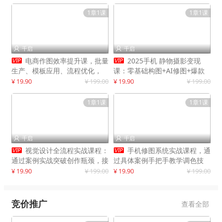
1章1课
1章1课
千启
千启




电商作图效率提升课，批量
2025手机 静物摄影变现
生产、模板应用、流程优化，
课：零基础构图+AI修图+爆款
20+细分品类实操案例，月赚3
创作
¥ 19.90
¥ 199.00
¥ 19.90
¥ 199.00
万
1章1课
1章1课
千启
千启




视觉设计全流程实战课程：
手机修图系统实战课程，通
通过案例实战突破创作瓶颈，接
过具体案例手把手教学调色技
单月入20000+
巧，实现副业变现
¥ 19.90
¥ 199.00
¥ 19.90
¥ 199.00
竞价推广
查看全部