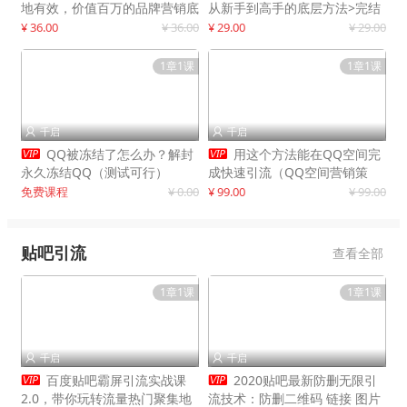
地有效，价值百万的品牌营销底
从新手到高手的底层方法>完结
层逻辑
¥ 36.00
¥ 36.00
¥ 29.00
¥ 29.00
1章1课
1章1课
千启
千启




QQ被冻结了怎么办？解封
用这个方法能在QQ空间完
永久冻结QQ（测试可行）
成快速引流（QQ空间营销策
略）
免费课程
¥ 0.00
¥ 99.00
¥ 99.00
贴吧引流
查看全部
1章1课
1章1课
千启
千启




百度贴吧霸屏引流实战课
2020贴吧最新防删无限引
2.0，带你玩转流量热门聚集地
流技术：防删二维码 链接 图片