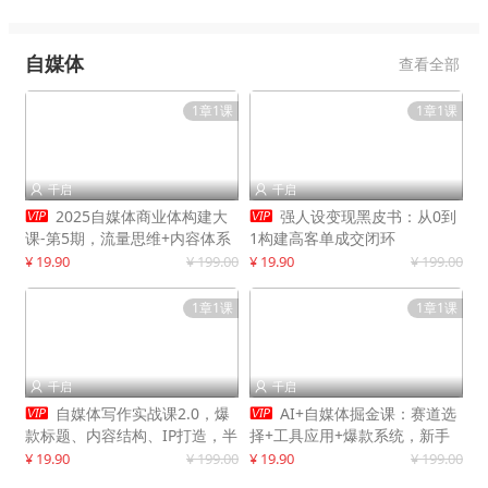
自媒体
查看全部
1章1课
1章1课
千启
千启




2025自媒体商业体构建大
强人设变现黑皮书：从0到
课-第5期，流量思维+内容体系
1构建高客单成交闭环
+变现闭环，打造个人可持续生
¥ 19.90
¥ 199.00
¥ 19.90
¥ 199.00
意
1章1课
1章1课
千启
千启




自媒体写作实战课2.0，爆
AI+自媒体掘金课：赛道选
款标题、内容结构、IP打造，半
择+工具应用+爆款系统，新手
年复制30万粉月入10万+
快速起步，副业月入8000+
¥ 19.90
¥ 199.00
¥ 19.90
¥ 199.00