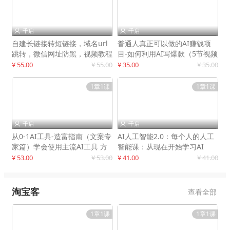
千启
千启


自建长链接转短链接，域名url
普通人真正可以做的AI赚钱项
跳转，微信网址防黑，视频教程
目-如何利用AI写爆款（5节视频
手把手教你
课）
¥ 55.00
¥ 55.00
¥ 35.00
¥ 35.00
1章1课
1章1课
千启
千启


从0-1AI工具-造富指南（文案专
AI人工智能2.0：每个人的人工
家篇）学会使用主流AI工具 方
智能课：从现在开始学习AI
法和心法的融合
¥ 53.00
¥ 53.00
¥ 41.00
¥ 41.00
淘宝客
查看全部
1章1课
1章1课