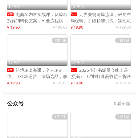
千启
千启




电商AI内容实战课，从爆款
无界关键词爆流课，破局布
拆解到转化文案，AI全流程赋
局逻辑、阶段精准引流，实现流
能，解放人力，单月节省内容成
量翻倍，店铺业绩增长50%+
¥ 19.90
¥ 199.00
¥ 19.90
¥ 199.00
本数万元
1章1课
1章1课
千启
千启




跨境IP出海课，个人IP定
2025小红书爆量会线上课
位、TikTok运营、市场选品，掌
(更新) ：0到1打造高收益带货账
握核心闭环，实现月入1万美金
号，靠小红书带货年入100w？
¥ 19.90
¥ 199.00
¥ 19.90
¥ 199.00
+
机会来了！
公众号
查看全部
1章1课
1章1课