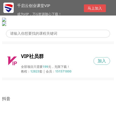
千启云创业课堂VIP
马上加入
成为VIP，万G资源随心下载！
VIP社员群
加入
全部项目只需要
199
元，无限下载！
教程：
12823
套 | 会员：
151571800
抖音