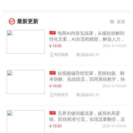
最新更新
更多


电商AI内容实战课，从爆款拆解到
转化文案，AI全流程赋能，解放人力，
单月节省内容成本数万元
¥ 19.90
原价: ¥ 199.00
淘宝电商
2026-01-11

短视频编导转型课，剪辑拍摄、脚
本拆解、实战投流，四周系统教学，快
速入行月入2w+
¥ 19.90
原价: ¥ 199.00
抖音快手
2026-01-11

无界关键词爆流课，破局布局逻
辑、阶段精准引流，实现流量翻倍，店
铺业绩增长50%+
¥ 19.90
原价: ¥ 199.00