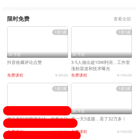
限时免费
查看全部
1章1课
1章1课
千启
千启


抖音收藏评论点赞
3-5人做出超10W利润，工作室
涨粉渠道和技术曝光
免费课程
¥ 99.00
免费课程
¥ 199.00
1章1课
1章1课
千启
千启


相当无耻的截流方法，但是十分
卖一天5道题，卖了32万多！
有效！
免费课程
¥ 199.00
免费课程
¥ 199.00