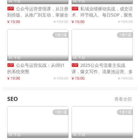
千启
千启




公众号运营变现课，从注册
私域业绩驱动实战，成交话
到排版、从推广到互动，掌握全
术、环节植入、每日SOP，聚焦
流程，开启个人品牌月入
增长，驱动营收持续突破
¥ 19.90
¥ 199.00
¥ 19.90
¥ 199.00
30000+
1章1课
1章1课
千启
千启




公众号运营实战：从0到1
2025公众号流量主实战
的系统突围
课，爆文写作、流量池运营、多
平台分发，新手日入千元月赚5
¥ 19.90
¥ 199.00
¥ 19.90
¥ 199.00
万+更新11月
SEO
查看全部
1章1课
1章1课
千启
千启

