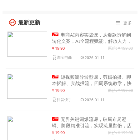
最新更新
更多


电商AI内容实战课，从爆款拆解到
转化文案，AI全流程赋能，解放人力，
单月节省内容成本数万元
¥ 19.90
原价: ¥ 199.00
淘宝电商
2026-01-11

短视频编导转型课，剪辑拍摄、脚
本拆解、实战投流，四周系统教学，快
速入行月入2w+
¥ 19.90
原价: ¥ 199.00
抖音快手
2026-01-11

无界关键词爆流课，破局布局逻
辑、阶段精准引流，实现流量翻倍，店
铺业绩增长50%+
¥ 19.90
原价: ¥ 199.00