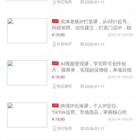
淘宝电商
2026-01-11

实体老板IP打造课，从0到1起号、
内容矩阵、信任建立，打造门店IP，稳
定获客增收
¥ 19.90
原价: ¥ 199.00
抖音快手
2026-01-11

AI视频变现课，学完即可创作短
片、接商单，实现副业增收，单项目报
价可达千元
¥ 19.90
原价: ¥ 199.00
精品课程
2026-01-11

跨境IP出海课，个人IP定位、
TikTok运营、市场选品，掌握核心闭
环，实现月入1万美金+
¥ 19.90
原价: ¥ 199.00
淘宝电商
2026-01-11