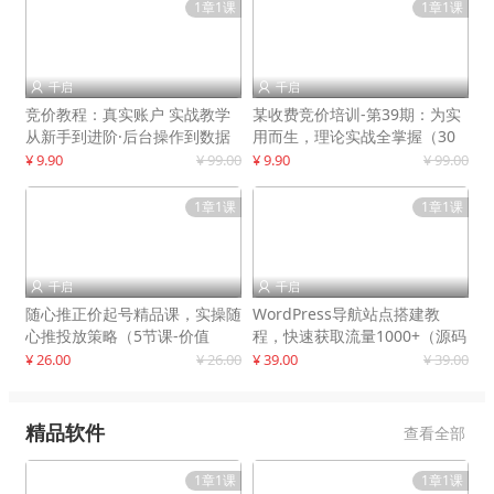
1章1课
1章1课
千启
千启


竞价教程：真实账户 实战教学
某收费竞价培训-第39期：为实
从新手到进阶·后台操作到数据
用而生，理论实战全掌握（30
优化
节课）
¥ 9.90
¥ 99.00
¥ 9.90
¥ 99.00
1章1课
1章1课
千启
千启


随心推正价起号精品课，实操随
WordPress导航站点搭建教
心推投放策略（5节课-价值
程，快速获取流量1000+（源码
298）
+教程）
¥ 26.00
¥ 26.00
¥ 39.00
¥ 39.00
精品软件
查看全部
1章1课
1章1课