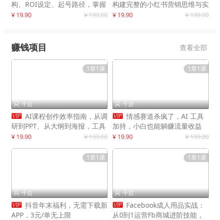
构、ROI设定、起号路径，掌握
构建完整的小红书营销思维与实
平台新规下利润最大化
战能力，案例店铺月销破百万！
¥ 19.90
¥ 199.00
¥ 19.90
¥ 199.00
赚钱项目
查看全部
1章1课
1章1课
千启
千启




AI课程创作效率指南，从调
情感赛道杀疯了，AI 工具
研到PPT、从大纲到海报，工具
加持，小白也能躺赚流量收益
赋能，打造可持续变现产品线
¥ 19.90
¥ 199.00
¥ 19.90
¥ 199.00
1章1课
1章1课
千启
千启




抖音年末福利，无需下载新
Facebook成人用品实战：
APP，3元/单无上限
从0到1运营Fb商城进阶技能，