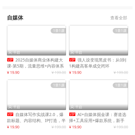
自媒体
查看全部
1章1课
1章1课
千启
千启




2025自媒体商业体构建大
强人设变现黑皮书：从0到
课-第5期，流量思维+内容体系
1构建高客单成交闭环
+变现闭环，打造个人可持续生
¥ 19.90
¥ 199.00
¥ 19.90
¥ 199.00
意
1章1课
1章1课
千启
千启




自媒体写作实战课2.0，爆
AI+自媒体掘金课：赛道选
款标题、内容结构、IP打造，半
择+工具应用+爆款系统，新手
年复制30万粉月入10万+
快速起步，副业月入8000+
¥ 19.90
¥ 199.00
¥ 19.90
¥ 199.00