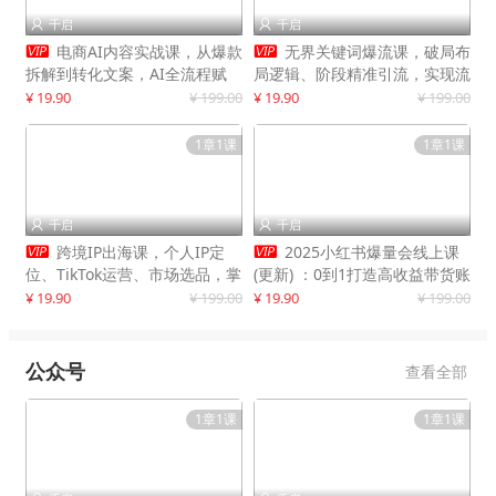
千启
千启




电商AI内容实战课，从爆款
无界关键词爆流课，破局布
拆解到转化文案，AI全流程赋
局逻辑、阶段精准引流，实现流
能，解放人力，单月节省内容成
量翻倍，店铺业绩增长50%+
¥ 19.90
¥ 199.00
¥ 19.90
¥ 199.00
本数万元
1章1课
1章1课
千启
千启




跨境IP出海课，个人IP定
2025小红书爆量会线上课
位、TikTok运营、市场选品，掌
(更新) ：0到1打造高收益带货账
握核心闭环，实现月入1万美金
号，靠小红书带货年入100w？
¥ 19.90
¥ 199.00
¥ 19.90
¥ 199.00
+
机会来了！
公众号
查看全部
1章1课
1章1课