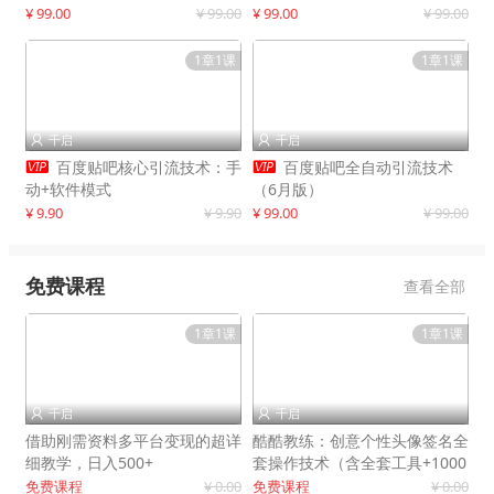
制作
¥ 99.00
¥ 99.00
¥ 99.00
¥ 99.00
1章1课
1章1课
千启
千启




百度贴吧核心引流技术：手
百度贴吧全自动引流技术
动+软件模式
（6月版）
¥ 9.90
¥ 9.90
¥ 99.00
¥ 99.00
免费课程
查看全部
1章1课
1章1课
千启
千启


借助刚需资料多平台变现的超详
酷酷教练：创意个性头像签名全
细教学，日入500+
套操作技术（含全套工具+1000
套模板）
免费课程
¥ 0.00
免费课程
¥ 0.00