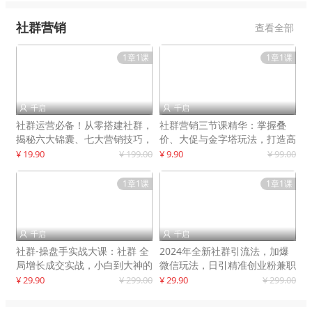
社群营销
查看全部
1章1课
1章1课
千启
千启


社群运营必备！从零搭建社群，
社群营销三节课精华：掌握叠
揭秘六大锦囊、七大营销技巧，
价、大促与金字塔玩法，打造高
打造火爆社群
效营销体系
¥ 19.90
¥ 199.00
¥ 9.90
¥ 99.00
1章1课
1章1课
千启
千启


社群-操盘手实战大课：社群 全
2024年全新社群引流法，加爆
局增长成交实战，小白到大神的
微信玩法，日引精准创业粉兼职
进阶之路
粉200+
¥ 29.90
¥ 299.00
¥ 29.90
¥ 299.00