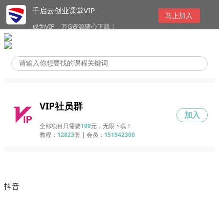
千启云创业课堂VIP
马上加入
成为VIP，万G资源随心下载！
VIP社员群
加入
全部项目只需要
199
元，无限下载！
教程：
12823
套 | 会员：
151942300
抖音