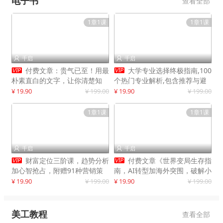
电子书
查看全部
1章1课
1章1课
千启
千启




付费文章：贵气已至！用最
大学专业选择终极指南,100
朴素直白的文字，让你清楚知
个热门专业解析,包含推荐与避
道，该如何接住这一次时代的泼
雷实用建议
¥ 19.90
¥ 199.00
¥ 19.90
¥ 199.00
天富贵
1章1课
1章1课
千启
千启




财富定位三阶课，趋势分析
付费文章《世界变局生存指
加心智抢占，附赠91种营销策
南，AI转型加海外突围，破解小
略模型
城市生存陷阱》
¥ 19.90
¥ 199.00
¥ 19.90
¥ 199.00
美工教程
查看全部