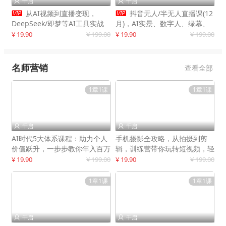
千启
千启




从AI视频到直播变现，
抖音无人/半无人直播课(12
DeepSeek/即梦等AI工具实战
月)，AI实景、数字人、绿幕、
教学，生产爆款视频，打造高流
多种玩法、24小时自动盈利
¥ 19.90
¥ 199.00
¥ 19.90
¥ 199.00
量账号
名师营销
查看全部
1章1课
1章1课
千启
千启


AI时代5大体系课程：助力个人
手机摄影全攻略，从拍摄到剪
价值跃升，一步步教你年入百万
辑，训练营带你玩转短视频，轻
松拍大片
¥ 19.90
¥ 199.00
¥ 19.90
¥ 199.00
1章1课
1章1课
千启
千启

