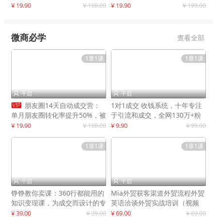
快速提升订单转化与店铺收益
¥ 19.90
¥ 199.00
¥ 19.90
¥ 199.00
微商必学
查看全部
1章1课
1章1课
千启
千启



朋友圈14天自动成交营：
1对1成交 收钱系统，十年专注
单月朋友圈转化率提升50%，被
于引流和成交，全网130万+粉
动收入超3万元
丝
¥ 19.90
¥ 199.00
¥ 9.90
¥ 99.00
1章1课
1章1课
千启
千启


铮铮教你卖课：360行都能用的
Mia外贸获客渠道外贸流程外贸
知识变现课，为成交而设计的专
英语洽谈外贸实战培训（视频
属课程
课）价值399元
¥ 39.00
¥ 39.00
¥ 69.00
¥ 69.00