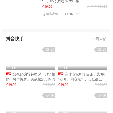
生，都将掀起滔天巨浪
¥ 19.90
原价: ¥ 199.00
精品课程
2026-01-10
抖音快手
查看全部
1章1课
1章1课
千启
千启




短视频编导转型课，剪辑拍
实体老板IP打造课，从0到
摄、脚本拆解、实战投流，四周
1起号、内容矩阵、信任建立，
系统教学，快速入行月入2w+
打造门店IP，稳定获客增收
¥ 19.90
¥ 199.00
¥ 19.90
¥ 199.00
1章1课
1章1课