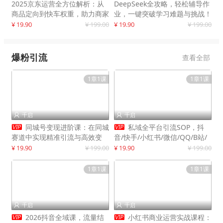
2025京东运营全方位解析：从
DeepSeek全攻略，轻松辅导作
商品定向到快车权重，助力商家
业，一键突破学习难题与挑战！
打造爆款商品
¥ 19.90
¥ 199.00
¥ 19.90
¥ 199.00
爆粉引流
查看全部
1章1课
1章1课
千启
千启




同城号变现进阶课：在同城
私域全平台引流SOP，抖
赛道中实现精准引流与高效变
音/快手/小红书/微信/QQ/B站/
现，单店月引流成交额提升50%
闲鱼等，技术合集，高效转化公
¥ 19.90
¥ 199.00
¥ 19.90
¥ 199.00
域流量
1章1课
1章1课
千启
千启




2026抖音全域课，流量结
小红书商业运营实战课程：