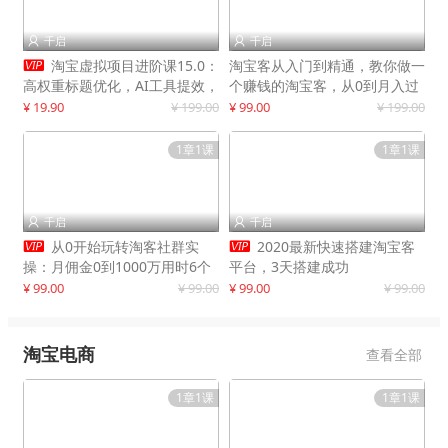
千启
千启



淘宝虚拟项目进阶课15.0：
淘宝客从入门到精通，教你做一
高权重标题优化，AI工具提效，
个赚钱的淘宝客，从0到月入过
自动盈利模式搭建
万
¥ 19.90
¥ 199.00
¥ 99.00
¥ 199.00
1章1课
1章1课
千启
千启




从0开始玩转淘客社群实
2020最新快速搭建淘宝客
操：月佣金0到1000万用时6个
平台，3天搭建成功
月
¥ 99.00
¥ 99.00
¥ 99.00
¥ 99.00
淘宝电商
查看全部
1章1课
1章1课