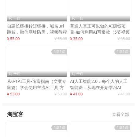
千启
千启


自建长链接转短链接，域名url
普通人真正可以做的AI赚钱项
跳转，微信网址防黑，视频教程
目-如何利用AI写爆款（5节视频
手把手教你
课）
¥ 55.00
¥ 55.00
¥ 35.00
¥ 35.00
1章1课
1章1课
千启
千启


从0-1AI工具-造富指南（文案专
AI人工智能2.0：每个人的人工
家篇）学会使用主流AI工具 方
智能课：从现在开始学习AI
法和心法的融合
¥ 53.00
¥ 53.00
¥ 41.00
¥ 41.00
淘宝客
查看全部
1章1课
1章1课