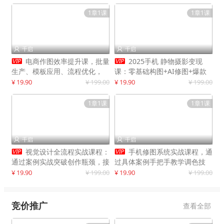
1章1课
1章1课
千启
千启




电商作图效率提升课，批量
2025手机 静物摄影变现
生产、模板应用、流程优化，
课：零基础构图+AI修图+爆款
20+细分品类实操案例，月赚3
创作
¥ 19.90
¥ 199.00
¥ 19.90
¥ 199.00
万
1章1课
1章1课
千启
千启




视觉设计全流程实战课程：
手机修图系统实战课程，通
通过案例实战突破创作瓶颈，接
过具体案例手把手教学调色技
单月入20000+
巧，实现副业变现
¥ 19.90
¥ 199.00
¥ 19.90
¥ 199.00
竞价推广
查看全部