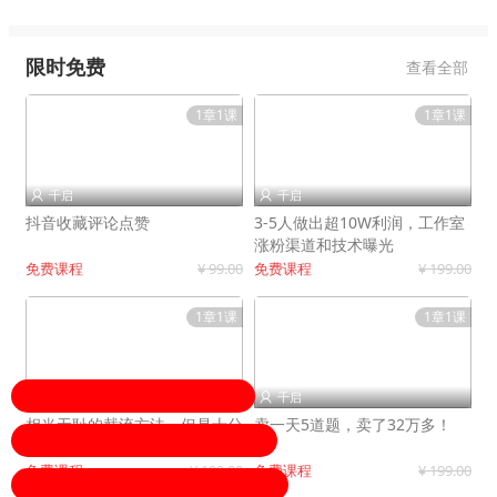
限时免费
查看全部
1章1课
1章1课
千启
千启


抖音收藏评论点赞
3-5人做出超10W利润，工作室
涨粉渠道和技术曝光
免费课程
¥ 99.00
免费课程
¥ 199.00
1章1课
1章1课
千启
千启


相当无耻的截流方法，但是十分
卖一天5道题，卖了32万多！
有效！
免费课程
¥ 199.00
免费课程
¥ 199.00