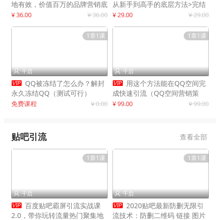
地有效，价值百万的品牌营销底
从新手到高手的底层方法>完结
层逻辑
¥ 36.00
¥ 36.00
¥ 29.00
¥ 29.00
1章1课
1章1课
千启
千启




QQ被冻结了怎么办？解封
用这个方法能在QQ空间完
永久冻结QQ（测试可行）
成快速引流（QQ空间营销策
略）
免费课程
¥ 0.00
¥ 99.00
¥ 99.00
贴吧引流
查看全部
1章1课
1章1课
千启
千启




百度贴吧霸屏引流实战课
2020贴吧最新防删无限引
2.0，带你玩转流量热门聚集地
流技术：防删二维码 链接 图片