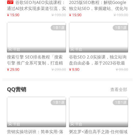

谷歌SEO与AEO实战课程：
2025版SEO教程：解锁Google
通过AI技术实现多渠道引流，实
独立站SEO，掌握建站、优化与
现网站流量增长300%
变现技巧
¥ 19.90
¥ 199.00
¥ 19.90
¥ 199.00
1章1课
1章1课
千启
千启


搜索引擎 SEO排名教程「搜索
谷歌SEO 2.0实操课，独立站询
引擎 推广全系可复制，打造精
盘自由必备，基于2023谷歌最
准被动流量系统
新算法录制
¥ 29.90
¥ 299.00
¥ 9.90
¥ 99.00
QQ营销
查看全部
1章1课
1章1课
千启
千启


营销实操培训班：简单实用-落
粥左罗<通往高手之路·任何领域