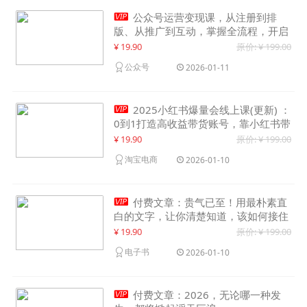

公众号运营变现课，从注册到排
版、从推广到互动，掌握全流程，开启
个人品牌月入30000+
¥ 19.90
原价: ¥ 199.00
公众号
2026-01-11

2025小红书爆量会线上课(更新) ：
0到1打造高收益带货账号，靠小红书带
货年入100w？机会来了！
¥ 19.90
原价: ¥ 199.00
淘宝电商
2026-01-10

付费文章：贵气已至！用最朴素直
白的文字，让你清楚知道，该如何接住
这一次时代的泼天富贵
¥ 19.90
原价: ¥ 199.00
电子书
2026-01-10

付费文章：2026，无论哪一种发