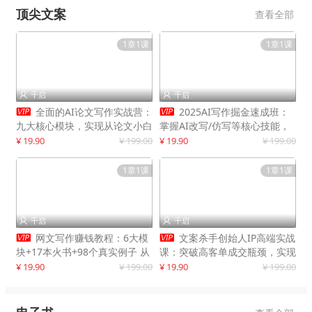
顶尖文案
查看全部
1章1课
1章1课
千启
千启




全面的AI论文写作实战营：
2025AI写作掘金速成班：
九大核心模块，实现从论文小白
掌握AI改写/仿写等核心技能，
到高效产出的跨越
实现单篇文案变现500+
¥ 19.90
¥ 199.00
¥ 19.90
¥ 199.00
1章1课
1章1课
千启
千启




网文写作赚钱教程：6大模
文案杀手创始人IP高端实战
块+17本火书+98个真实例子 从
课：突破高客单成交瓶颈，实现
入门到精通实战方法
IP商业价值最大化
¥ 19.90
¥ 199.00
¥ 19.90
¥ 199.00