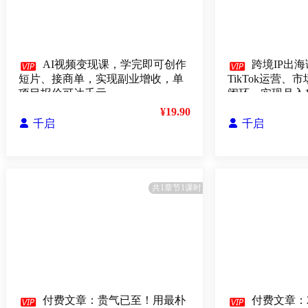

AI视频变现课，学完即可创作

跨境IP出海
短片、接商单，实现副业增收，单
TikTok运营
项目报价可达千元
闭环，实现月入
¥19.90

千启

千启
共1章节1课时

付费文章：贵气已至！用最朴

付费文章：