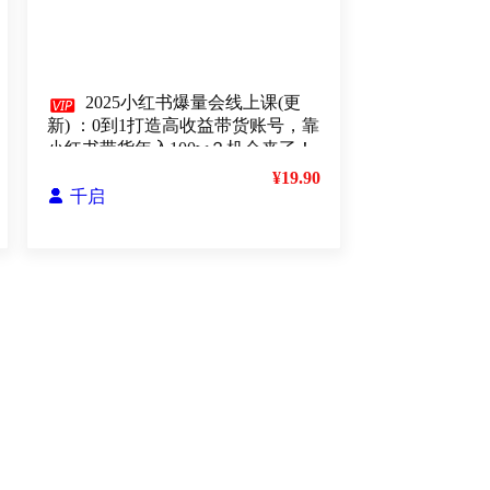

2025小红书爆量会线上课(更
新) ：0到1打造高收益带货账号，靠
小红书带货年入100w？机会来了！
¥19.90

千启