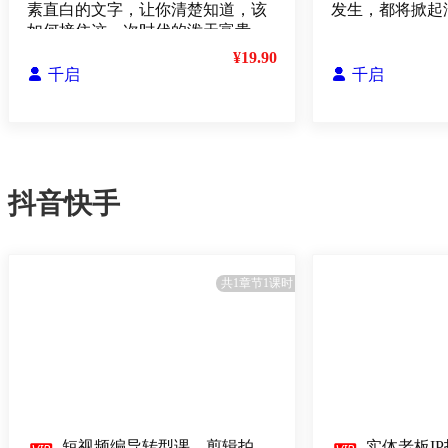
素直白的文字，让你清楚知道，该
发生，都将掀起
如何接住这一次时代的泼天富贵
¥19.90

千启

千启
抖音快手
共1章节1课时
短视频编导转型课，剪辑拍
实体老板I