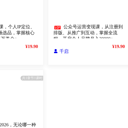
课，个人IP定位、

公众号运营变现课，从注册到
、市场选品，掌握核心
排版、从推广到互动，掌握全流
1万美金+
程，开启个人品牌月入30000+
¥19.90
¥19.90

千启
共1章节1课时
2026，无论哪一种