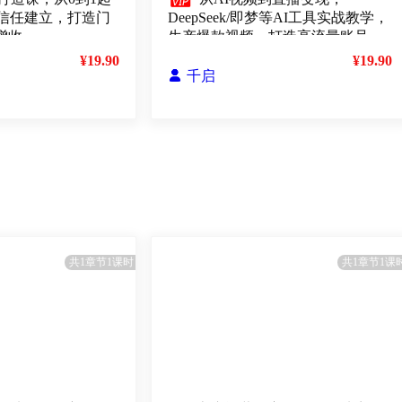

信任建立，打造门
DeepSeek/即梦等AI工具实战教学，
增收
生产爆款视频，打造高流量账号
¥19.90
¥19.90

千启
共1章节1课时
共1章节1课