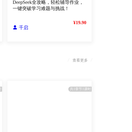
DeepSeek全攻略，轻松辅导作业，
一键突破学习难题与挑战！
¥19.90

千启
/
/
查看更多
时
共1章节1课时