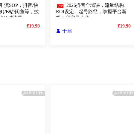
引流SOP，抖音/快

2026抖音全域课，流量结构、
QQ/B站/闲鱼等，技
ROI设定、起号路径，掌握平台新
化公域流量
规下利润最大化
¥19.90
¥19.90

千启
共1章节1课时
共1章节1课