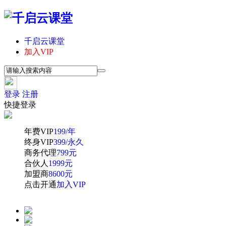
千启云课堂
加入VIP
登录
注册
快捷登录
年费VIP
199/年
终身VIP
399/永久
商务代理
799元
合伙人
1999元
加盟商
8600元
点击开通
加入VIP