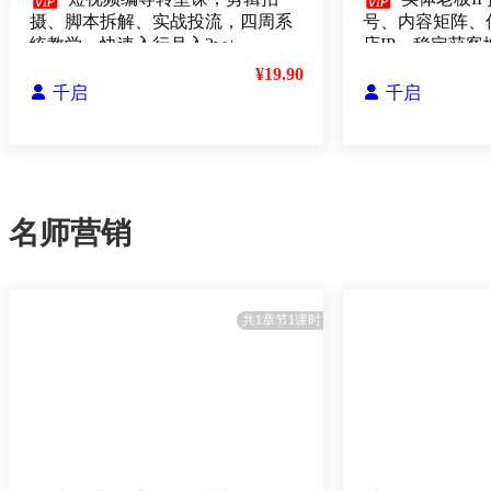


摄、脚本拆解、实战投流，四周系
号、内容矩阵、
统教学，快速入行月入2w+
店IP，稳定获客
¥19.90

千启

千启
名师营销
共1章节1课时