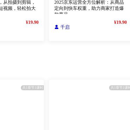
，从拍摄到剪辑，
2025京东运营全方位解析：从商品
短视频，轻松拍大
定向到快车权重，助力商家打造爆
款商品
¥19.90
¥19.90

千启
共1章节1课时
共1章节1课