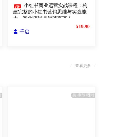

小红书商业运营实战课程：构
建完整的小红书营销思维与实战能
力，案例店铺月销破百万！
¥19.90

千启
/
/
查看更多
时
共1章节1课时