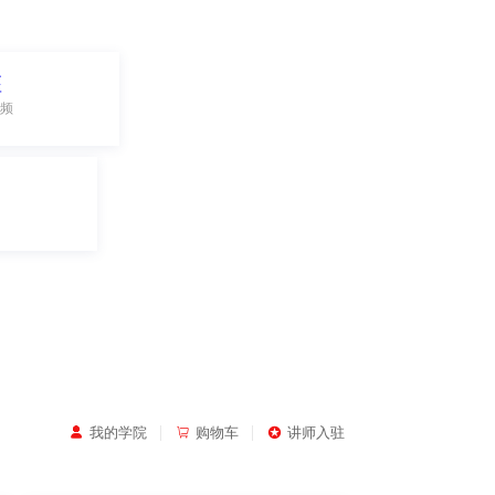
座
频
|
|
我的学院
购物车
讲师入驻


