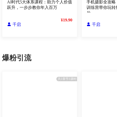
AI时代5大体系课程：助力个人价值
手机摄影全攻略
跃升，一步步教你年入百万
训练营带你玩转
片
¥19.90

千启

千启
爆粉引流
共1章节1课时