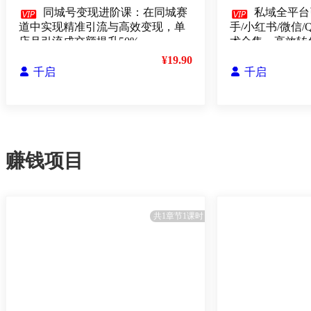

同城号变现进阶课：在同城赛

私域全平台
道中实现精准引流与高效变现，单
手/小红书/微信/
店月引流成交额提升50%
术合集，高效转
¥19.90

千启

千启
赚钱项目
共1章节1课时