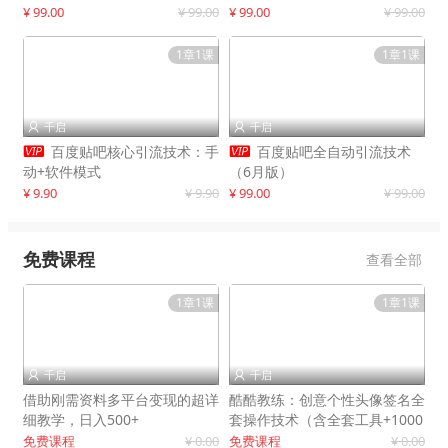
制作
¥ 99.00
¥ 99.00
¥ 99.00
¥ 99.00
1章1课
1章1课
千启
千启




百度贴吧核心引流技术：手
百度贴吧全自动引流技术
动+软件模式
（6月版）
¥ 9.90
¥ 9.90
¥ 99.00
¥ 99.00
免费课程
查看全部
1章1课
1章1课
千启
千启


借助刚需资料多平台变现的超详
酷酷教练：创意个性头像签名全
细教学，日入500+
套操作技术（含全套工具+1000
套模板）
免费课程
¥ 0.00
免费课程
¥ 0.00