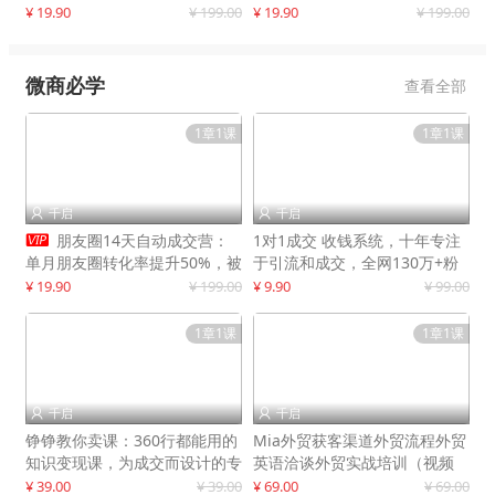
快速提升订单转化与店铺收益
¥ 19.90
¥ 199.00
¥ 19.90
¥ 199.00
微商必学
查看全部
1章1课
1章1课
千启
千启



朋友圈14天自动成交营：
1对1成交 收钱系统，十年专注
单月朋友圈转化率提升50%，被
于引流和成交，全网130万+粉
动收入超3万元
丝
¥ 19.90
¥ 199.00
¥ 9.90
¥ 99.00
1章1课
1章1课
千启
千启


铮铮教你卖课：360行都能用的
Mia外贸获客渠道外贸流程外贸
知识变现课，为成交而设计的专
英语洽谈外贸实战培训（视频
属课程
课）价值399元
¥ 39.00
¥ 39.00
¥ 69.00
¥ 69.00