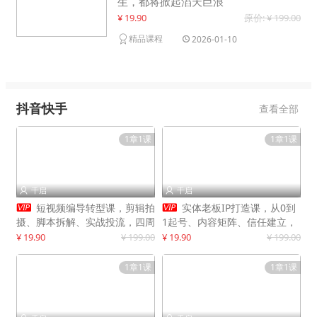
生，都将掀起滔天巨浪
¥ 19.90
原价: ¥ 199.00
精品课程
2026-01-10
抖音快手
查看全部
1章1课
1章1课
千启
千启




短视频编导转型课，剪辑拍
实体老板IP打造课，从0到
摄、脚本拆解、实战投流，四周
1起号、内容矩阵、信任建立，
系统教学，快速入行月入2w+
打造门店IP，稳定获客增收
¥ 19.90
¥ 199.00
¥ 19.90
¥ 199.00
1章1课
1章1课