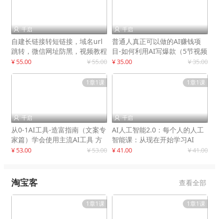
千启
千启


自建长链接转短链接，域名url
普通人真正可以做的AI赚钱项
跳转，微信网址防黑，视频教程
目-如何利用AI写爆款（5节视频
手把手教你
课）
¥ 55.00
¥ 55.00
¥ 35.00
¥ 35.00
1章1课
1章1课
千启
千启


从0-1AI工具-造富指南（文案专
AI人工智能2.0：每个人的人工
家篇）学会使用主流AI工具 方
智能课：从现在开始学习AI
法和心法的融合
¥ 53.00
¥ 53.00
¥ 41.00
¥ 41.00
淘宝客
查看全部
1章1课
1章1课