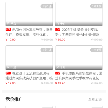
1章1课
1章1课
千启
千启




电商作图效率提升课，批量
2025手机 静物摄影变现
生产、模板应用、流程优化，
课：零基础构图+AI修图+爆款
20+细分品类实操案例，月赚3
创作
¥ 19.90
¥ 199.00
¥ 19.90
¥ 199.00
万
1章1课
1章1课
千启
千启




视觉设计全流程实战课程：
手机修图系统实战课程，通
通过案例实战突破创作瓶颈，接
过具体案例手把手教学调色技
单月入20000+
巧，实现副业变现
¥ 19.90
¥ 199.00
¥ 19.90
¥ 199.00
竞价推广
查看全部