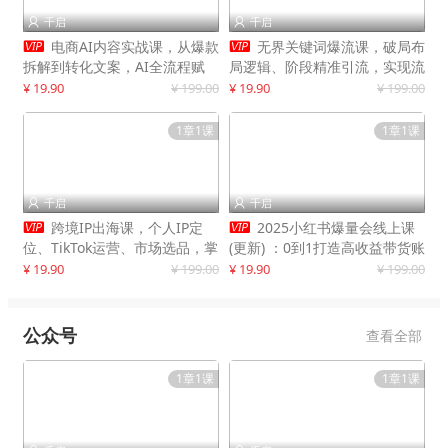
千启
千启




电商AI内容实战课，从爆款
无界关键词爆流课，破局布
拆解到转化文案，AI全流程赋
局逻辑、阶段精准引流，实现流
能，解放人力，单月节省内容成
量翻倍，店铺业绩增长50%+
¥ 19.90
¥ 199.00
¥ 19.90
¥ 199.00
本数万元
1章1课
1章1课
千启
千启




跨境IP出海课，个人IP定
2025小红书爆量会线上课
位、TikTok运营、市场选品，掌
(更新) ：0到1打造高收益带货账
握核心闭环，实现月入1万美金
号，靠小红书带货年入100w？
¥ 19.90
¥ 199.00
¥ 19.90
¥ 199.00
+
机会来了！
公众号
查看全部
1章1课
1章1课