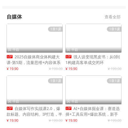
自媒体
查看全部
1章1课
1章1课
千启
千启




2025自媒体商业体构建大
强人设变现黑皮书：从0到
课-第5期，流量思维+内容体系
1构建高客单成交闭环
+变现闭环，打造个人可持续生
¥ 19.90
¥ 199.00
¥ 19.90
¥ 199.00
意
1章1课
1章1课
千启
千启




自媒体写作实战课2.0，爆
AI+自媒体掘金课：赛道选
款标题、内容结构、IP打造，半
择+工具应用+爆款系统，新手
年复制30万粉月入10万+
快速起步，副业月入8000+
¥ 19.90
¥ 199.00
¥ 19.90
¥ 199.00