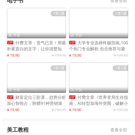
电子书
查看全部
1章1课
1章1课
千启
千启




付费文章：贵气已至！用最
大学专业选择终极指南,100
朴素直白的文字，让你清楚知
个热门专业解析,包含推荐与避
道，该如何接住这一次时代的泼
雷实用建议
¥ 19.90
¥ 199.00
¥ 19.90
¥ 199.00
天富贵
1章1课
1章1课
千启
千启




财富定位三阶课，趋势分析
付费文章《世界变局生存指
加心智抢占，附赠91种营销策
南，AI转型加海外突围，破解小
略模型
城市生存陷阱》
¥ 19.90
¥ 199.00
¥ 19.90
¥ 199.00
美工教程
查看全部