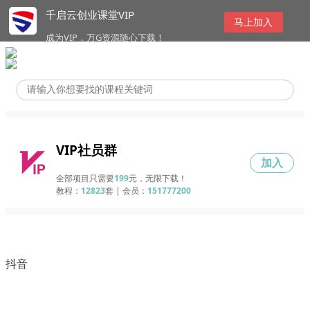
千启云创业课堂VIP
马上加入
成为VIP，万G资源随心下载！
VIP社员群
加入
全部项目只需要
199
元，无限下载！
教程：
12823
套 | 会员：
151777200
抖音