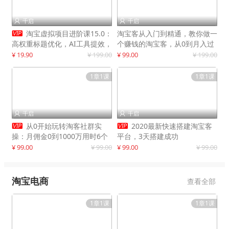
千启
千启



淘宝虚拟项目进阶课15.0：
淘宝客从入门到精通，教你做一
高权重标题优化，AI工具提效，
个赚钱的淘宝客，从0到月入过
自动盈利模式搭建
万
¥ 19.90
¥ 199.00
¥ 99.00
¥ 199.00
1章1课
1章1课
千启
千启




从0开始玩转淘客社群实
2020最新快速搭建淘宝客
操：月佣金0到1000万用时6个
平台，3天搭建成功
月
¥ 99.00
¥ 99.00
¥ 99.00
¥ 99.00
淘宝电商
查看全部
1章1课
1章1课