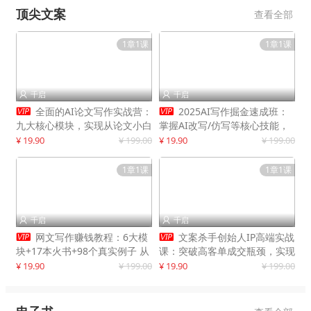
顶尖文案
查看全部
1章1课
1章1课
千启
千启




全面的AI论文写作实战营：
2025AI写作掘金速成班：
九大核心模块，实现从论文小白
掌握AI改写/仿写等核心技能，
到高效产出的跨越
实现单篇文案变现500+
¥ 19.90
¥ 199.00
¥ 19.90
¥ 199.00
1章1课
1章1课
千启
千启




网文写作赚钱教程：6大模
文案杀手创始人IP高端实战
块+17本火书+98个真实例子 从
课：突破高客单成交瓶颈，实现
入门到精通实战方法
IP商业价值最大化
¥ 19.90
¥ 199.00
¥ 19.90
¥ 199.00