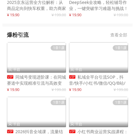
2025京东运营全方位解析：从
DeepSeek全攻略，轻松辅导作
商品定向到快车权重，助力商家
业，一键突破学习难题与挑战！
打造爆款商品
¥ 19.90
¥ 199.00
¥ 19.90
¥ 199.00
爆粉引流
查看全部
1章1课
1章1课
千启
千启




同城号变现进阶课：在同城
私域全平台引流SOP，抖
赛道中实现精准引流与高效变
音/快手/小红书/微信/QQ/B站/
现，单店月引流成交额提升50%
闲鱼等，技术合集，高效转化公
¥ 19.90
¥ 199.00
¥ 19.90
¥ 199.00
域流量
1章1课
1章1课
千启
千启




2026抖音全域课，流量结
小红书商业运营实战课程：