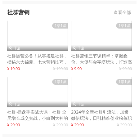
社群营销
查看全部
1章1课
1章1课
千启
千启


社群运营必备！从零搭建社群，
社群营销三节课精华：掌握叠
揭秘六大锦囊、七大营销技巧，
价、大促与金字塔玩法，打造高
打造火爆社群
效营销体系
¥ 19.90
¥ 199.00
¥ 9.90
¥ 99.00
1章1课
1章1课
千启
千启


社群-操盘手实战大课：社群 全
2024年全新社群引流法，加爆
局增长成交实战，小白到大神的
微信玩法，日引精准创业粉兼职
进阶之路
粉200+
¥ 29.90
¥ 299.00
¥ 29.90
¥ 299.00