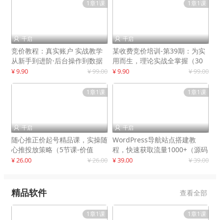
1章1课
1章1课
千启
千启


竞价教程：真实账户 实战教学
某收费竞价培训-第39期：为实
从新手到进阶·后台操作到数据
用而生，理论实战全掌握（30
优化
节课）
¥ 9.90
¥ 99.00
¥ 9.90
¥ 99.00
1章1课
1章1课
千启
千启


随心推正价起号精品课，实操随
WordPress导航站点搭建教
心推投放策略（5节课-价值
程，快速获取流量1000+（源码
298）
+教程）
¥ 26.00
¥ 26.00
¥ 39.00
¥ 39.00
精品软件
查看全部
1章1课
1章1课