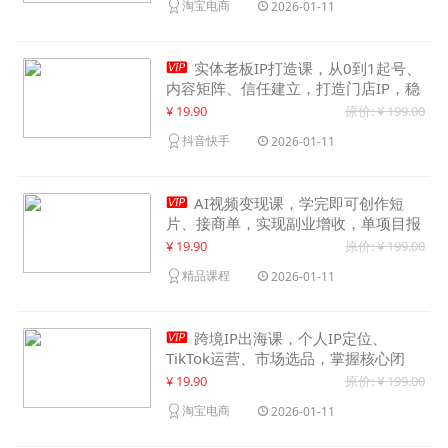
淘宝电商
2026-01-11

实体老板IP打造课，从0到1起号、
内容矩阵、信任建立，打造门店IP，稳
定获客增收
¥ 19.90
原价: ¥ 199.00
抖音快手
2026-01-11

AI视频变现课，学完即可创作短
片、接商单，实现副业增收，单项目报
价可达千元
¥ 19.90
原价: ¥ 199.00
精品课程
2026-01-11

跨境IP出海课，个人IP定位、
TikTok运营、市场选品，掌握核心闭
环，实现月入1万美金+
¥ 19.90
原价: ¥ 199.00
淘宝电商
2026-01-11