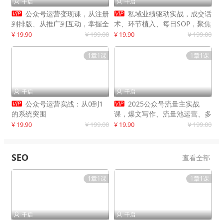
千启
千启




公众号运营变现课，从注册
私域业绩驱动实战，成交话
到排版、从推广到互动，掌握全
术、环节植入、每日SOP，聚焦
流程，开启个人品牌月入
增长，驱动营收持续突破
¥ 19.90
¥ 199.00
¥ 19.90
¥ 199.00
30000+
1章1课
1章1课
千启
千启




公众号运营实战：从0到1
2025公众号流量主实战
的系统突围
课，爆文写作、流量池运营、多
平台分发，新手日入千元月赚5
¥ 19.90
¥ 199.00
¥ 19.90
¥ 199.00
万+更新11月
SEO
查看全部
1章1课
1章1课
千启
千启

