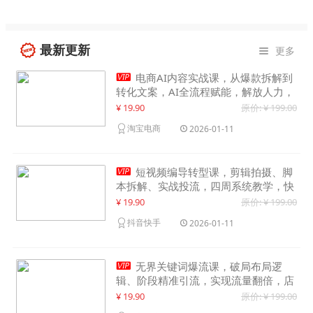
最新更新
更多


电商AI内容实战课，从爆款拆解到
转化文案，AI全流程赋能，解放人力，
单月节省内容成本数万元
¥ 19.90
原价: ¥ 199.00
淘宝电商
2026-01-11

短视频编导转型课，剪辑拍摄、脚
本拆解、实战投流，四周系统教学，快
速入行月入2w+
¥ 19.90
原价: ¥ 199.00
抖音快手
2026-01-11

无界关键词爆流课，破局布局逻
辑、阶段精准引流，实现流量翻倍，店
铺业绩增长50%+
¥ 19.90
原价: ¥ 199.00