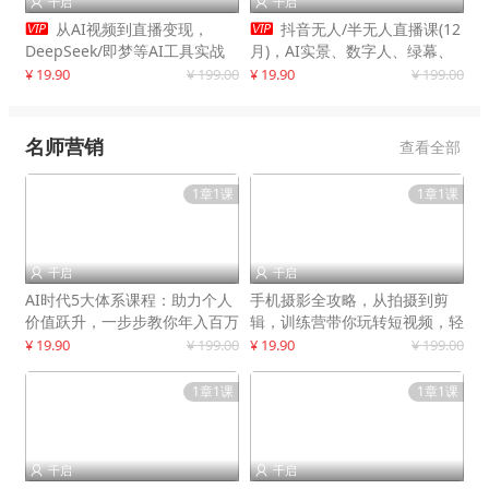
千启
千启




从AI视频到直播变现，
抖音无人/半无人直播课(12
DeepSeek/即梦等AI工具实战
月)，AI实景、数字人、绿幕、
教学，生产爆款视频，打造高流
多种玩法、24小时自动盈利
¥ 19.90
¥ 199.00
¥ 19.90
¥ 199.00
量账号
名师营销
查看全部
1章1课
1章1课
千启
千启


AI时代5大体系课程：助力个人
手机摄影全攻略，从拍摄到剪
价值跃升，一步步教你年入百万
辑，训练营带你玩转短视频，轻
松拍大片
¥ 19.90
¥ 199.00
¥ 19.90
¥ 199.00
1章1课
1章1课
千启
千启

