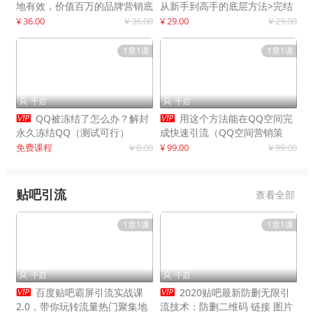
地有效，价值百万的品牌营销底
从新手到高手的底层方法>完结
层逻辑
¥ 36.00
¥ 36.00
¥ 29.00
¥ 29.00
1章1课
1章1课
千启
千启




QQ被冻结了怎么办？解封
用这个方法能在QQ空间完
永久冻结QQ（测试可行）
成快速引流（QQ空间营销策
略）
免费课程
¥ 0.00
¥ 99.00
¥ 99.00
贴吧引流
查看全部
1章1课
1章1课
千启
千启




百度贴吧霸屏引流实战课
2020贴吧最新防删无限引
2.0，带你玩转流量热门聚集地
流技术：防删二维码 链接 图片