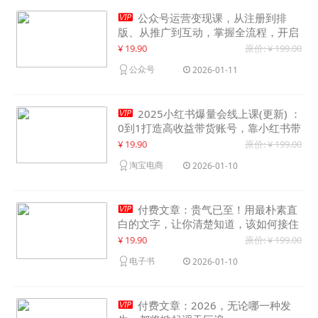

公众号运营变现课，从注册到排
版、从推广到互动，掌握全流程，开启
个人品牌月入30000+
¥ 19.90
原价: ¥ 199.00
公众号
2026-01-11

2025小红书爆量会线上课(更新) ：
0到1打造高收益带货账号，靠小红书带
货年入100w？机会来了！
¥ 19.90
原价: ¥ 199.00
淘宝电商
2026-01-10

付费文章：贵气已至！用最朴素直
白的文字，让你清楚知道，该如何接住
这一次时代的泼天富贵
¥ 19.90
原价: ¥ 199.00
电子书
2026-01-10

付费文章：2026，无论哪一种发