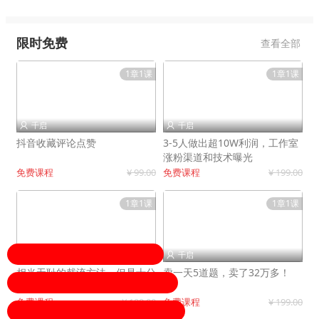
限时免费
查看全部
1章1课
1章1课
千启
千启


抖音收藏评论点赞
3-5人做出超10W利润，工作室
涨粉渠道和技术曝光
免费课程
¥ 99.00
免费课程
¥ 199.00
1章1课
1章1课
千启
千启


相当无耻的截流方法，但是十分
卖一天5道题，卖了32万多！
有效！
免费课程
¥ 199.00
免费课程
¥ 199.00