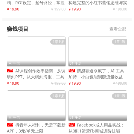
构、ROI设定、起号路径，掌握
构建完整的小红书营销思维与实
平台新规下利润最大化
战能力，案例店铺月销破百万！
¥ 19.90
¥ 199.00
¥ 19.90
¥ 199.00
赚钱项目
查看全部
1章1课
1章1课
千启
千启




AI课程创作效率指南，从调
情感赛道杀疯了，AI 工具
研到PPT、从大纲到海报，工具
加持，小白也能躺赚流量收益
赋能，打造可持续变现产品线
¥ 19.90
¥ 199.00
¥ 19.90
¥ 199.00
1章1课
1章1课
千启
千启




抖音年末福利，无需下载新
Facebook成人用品实战：
APP，3元/单无上限
从0到1运营Fb商城进阶技能，