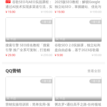

谷歌SEO与AEO实战课程：
2025版SEO教程：解锁Google
通过AI技术实现多渠道引流，实
独立站SEO，掌握建站、优化与
现网站流量增长300%
变现技巧
¥ 19.90
¥ 199.00
¥ 19.90
¥ 199.00
1章1课
1章1课
千启
千启


搜索引擎 SEO排名教程「搜索
谷歌SEO 2.0实操课，独立站询
引擎 推广全系可复制，打造精
盘自由必备，基于2023谷歌最
准被动流量系统
新算法录制
¥ 29.90
¥ 299.00
¥ 9.90
¥ 99.00
QQ营销
查看全部
1章1课
1章1课
千启
千启


营销实操培训班：简单实用-落
粥左罗<通往高手之路·任何领域