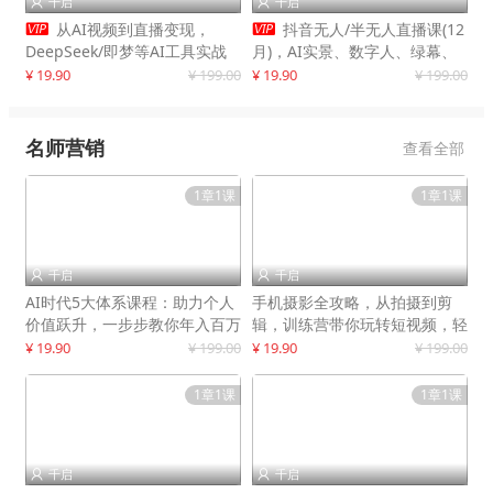
千启
千启




从AI视频到直播变现，
抖音无人/半无人直播课(12
DeepSeek/即梦等AI工具实战
月)，AI实景、数字人、绿幕、
教学，生产爆款视频，打造高流
多种玩法、24小时自动盈利
¥ 19.90
¥ 199.00
¥ 19.90
¥ 199.00
量账号
名师营销
查看全部
1章1课
1章1课
千启
千启


AI时代5大体系课程：助力个人
手机摄影全攻略，从拍摄到剪
价值跃升，一步步教你年入百万
辑，训练营带你玩转短视频，轻
松拍大片
¥ 19.90
¥ 199.00
¥ 19.90
¥ 199.00
1章1课
1章1课
千启
千启

