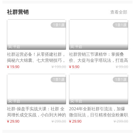
社群营销
查看全部
1章1课
1章1课
千启
千启


社群运营必备！从零搭建社群，
社群营销三节课精华：掌握叠
揭秘六大锦囊、七大营销技巧，
价、大促与金字塔玩法，打造高
打造火爆社群
效营销体系
¥ 19.90
¥ 199.00
¥ 9.90
¥ 99.00
1章1课
1章1课
千启
千启


社群-操盘手实战大课：社群 全
2024年全新社群引流法，加爆
局增长成交实战，小白到大神的
微信玩法，日引精准创业粉兼职
进阶之路
粉200+
¥ 29.90
¥ 299.00
¥ 29.90
¥ 299.00