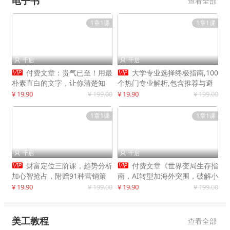
电子书
查看全部
1章1课
1章1课
千启
千启




付费文章：贵气已至！用最
大学专业选择终极指南,100
朴素直白的文字，让你清楚知
个热门专业解析,包含推荐与避
道，该如何接住这一次时代的泼
雷实用建议
¥ 19.90
¥ 199.00
¥ 19.90
¥ 199.00
天富贵
1章1课
1章1课
千启
千启




财富定位三阶课，趋势分析
付费文章《世界变局生存指
加心智抢占，附赠91种营销策
南，AI转型加海外突围，破解小
略模型
城市生存陷阱》
¥ 19.90
¥ 199.00
¥ 19.90
¥ 199.00
美工教程
查看全部