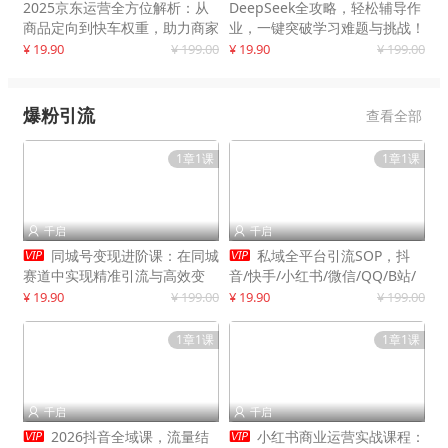
2025京东运营全方位解析：从
DeepSeek全攻略，轻松辅导作
商品定向到快车权重，助力商家
业，一键突破学习难题与挑战！
打造爆款商品
¥ 19.90
¥ 199.00
¥ 19.90
¥ 199.00
爆粉引流
查看全部
1章1课
1章1课
千启
千启




同城号变现进阶课：在同城
私域全平台引流SOP，抖
赛道中实现精准引流与高效变
音/快手/小红书/微信/QQ/B站/
现，单店月引流成交额提升50%
闲鱼等，技术合集，高效转化公
¥ 19.90
¥ 199.00
¥ 19.90
¥ 199.00
域流量
1章1课
1章1课
千启
千启




2026抖音全域课，流量结
小红书商业运营实战课程：