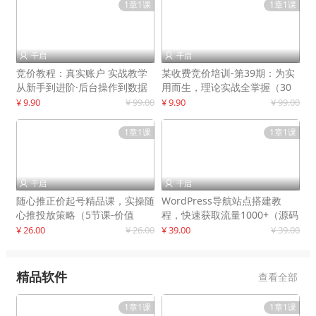
1章1课
1章1课
千启
千启


竞价教程：真实账户 实战教学
某收费竞价培训-第39期：为实
从新手到进阶·后台操作到数据
用而生，理论实战全掌握（30
优化
节课）
¥ 9.90
¥ 99.00
¥ 9.90
¥ 99.00
1章1课
1章1课
千启
千启


随心推正价起号精品课，实操随
WordPress导航站点搭建教
心推投放策略（5节课-价值
程，快速获取流量1000+（源码
298）
+教程）
¥ 26.00
¥ 26.00
¥ 39.00
¥ 39.00
精品软件
查看全部
1章1课
1章1课