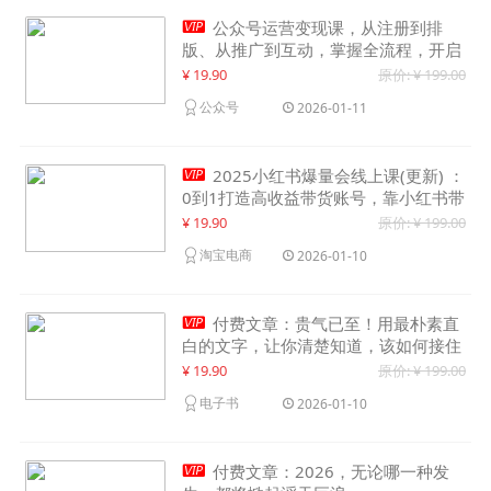

公众号运营变现课，从注册到排
版、从推广到互动，掌握全流程，开启
个人品牌月入30000+
¥ 19.90
原价: ¥ 199.00
公众号
2026-01-11

2025小红书爆量会线上课(更新) ：
0到1打造高收益带货账号，靠小红书带
货年入100w？机会来了！
¥ 19.90
原价: ¥ 199.00
淘宝电商
2026-01-10

付费文章：贵气已至！用最朴素直
白的文字，让你清楚知道，该如何接住
这一次时代的泼天富贵
¥ 19.90
原价: ¥ 199.00
电子书
2026-01-10

付费文章：2026，无论哪一种发