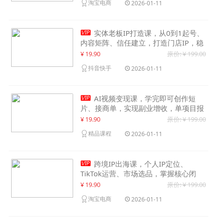
淘宝电商
2026-01-11

实体老板IP打造课，从0到1起号、
内容矩阵、信任建立，打造门店IP，稳
定获客增收
¥ 19.90
原价: ¥ 199.00
抖音快手
2026-01-11

AI视频变现课，学完即可创作短
片、接商单，实现副业增收，单项目报
价可达千元
¥ 19.90
原价: ¥ 199.00
精品课程
2026-01-11

跨境IP出海课，个人IP定位、
TikTok运营、市场选品，掌握核心闭
环，实现月入1万美金+
¥ 19.90
原价: ¥ 199.00
淘宝电商
2026-01-11