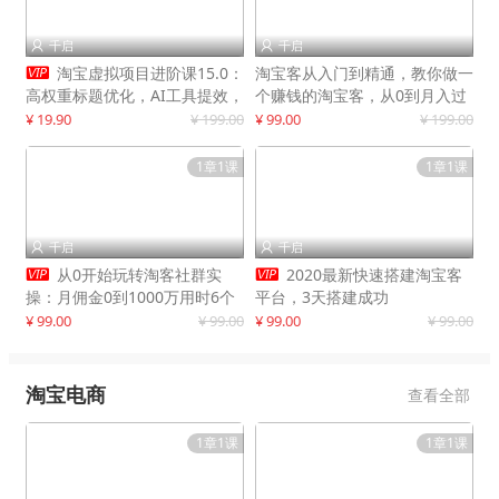
千启
千启



淘宝虚拟项目进阶课15.0：
淘宝客从入门到精通，教你做一
高权重标题优化，AI工具提效，
个赚钱的淘宝客，从0到月入过
自动盈利模式搭建
万
¥ 19.90
¥ 199.00
¥ 99.00
¥ 199.00
1章1课
1章1课
千启
千启




从0开始玩转淘客社群实
2020最新快速搭建淘宝客
操：月佣金0到1000万用时6个
平台，3天搭建成功
月
¥ 99.00
¥ 99.00
¥ 99.00
¥ 99.00
淘宝电商
查看全部
1章1课
1章1课