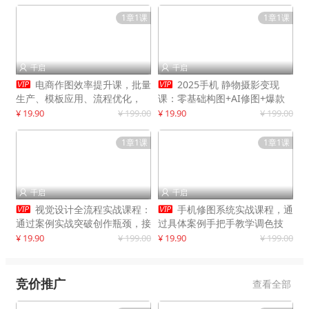
1章1课
1章1课
千启
千启




电商作图效率提升课，批量
2025手机 静物摄影变现
生产、模板应用、流程优化，
课：零基础构图+AI修图+爆款
20+细分品类实操案例，月赚3
创作
¥ 19.90
¥ 199.00
¥ 19.90
¥ 199.00
万
1章1课
1章1课
千启
千启




视觉设计全流程实战课程：
手机修图系统实战课程，通
通过案例实战突破创作瓶颈，接
过具体案例手把手教学调色技
单月入20000+
巧，实现副业变现
¥ 19.90
¥ 199.00
¥ 19.90
¥ 199.00
竞价推广
查看全部