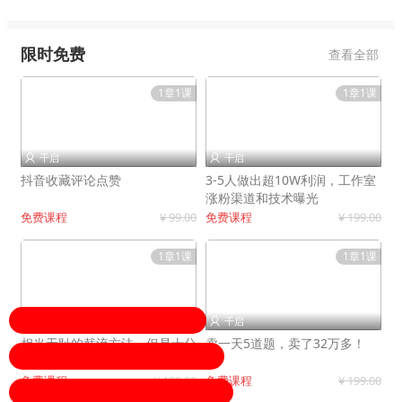
限时免费
查看全部
1章1课
1章1课
千启
千启


抖音收藏评论点赞
3-5人做出超10W利润，工作室
涨粉渠道和技术曝光
免费课程
¥ 99.00
免费课程
¥ 199.00
1章1课
1章1课
千启
千启


相当无耻的截流方法，但是十分
卖一天5道题，卖了32万多！
有效！
免费课程
¥ 199.00
免费课程
¥ 199.00