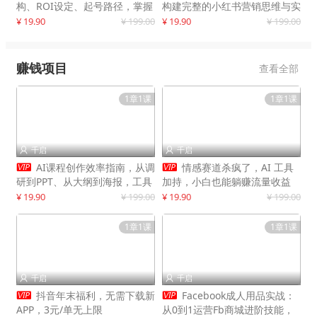
构、ROI设定、起号路径，掌握
构建完整的小红书营销思维与实
平台新规下利润最大化
战能力，案例店铺月销破百万！
¥ 19.90
¥ 199.00
¥ 19.90
¥ 199.00
赚钱项目
查看全部
1章1课
1章1课
千启
千启




AI课程创作效率指南，从调
情感赛道杀疯了，AI 工具
研到PPT、从大纲到海报，工具
加持，小白也能躺赚流量收益
赋能，打造可持续变现产品线
¥ 19.90
¥ 199.00
¥ 19.90
¥ 199.00
1章1课
1章1课
千启
千启




抖音年末福利，无需下载新
Facebook成人用品实战：
APP，3元/单无上限
从0到1运营Fb商城进阶技能，