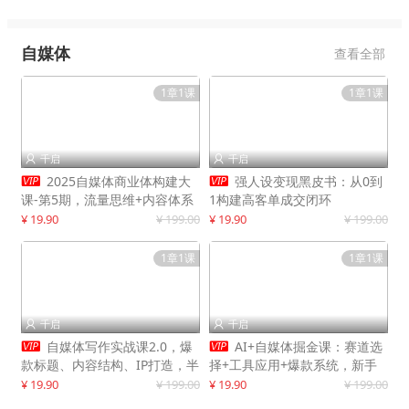
自媒体
查看全部
1章1课
1章1课
千启
千启




2025自媒体商业体构建大
强人设变现黑皮书：从0到
课-第5期，流量思维+内容体系
1构建高客单成交闭环
+变现闭环，打造个人可持续生
¥ 19.90
¥ 199.00
¥ 19.90
¥ 199.00
意
1章1课
1章1课
千启
千启




自媒体写作实战课2.0，爆
AI+自媒体掘金课：赛道选
款标题、内容结构、IP打造，半
择+工具应用+爆款系统，新手
年复制30万粉月入10万+
快速起步，副业月入8000+
¥ 19.90
¥ 199.00
¥ 19.90
¥ 199.00