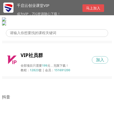
千启云创业课堂VIP
马上加入
成为VIP，万G资源随心下载！
VIP社员群
加入
全部项目只需要
199
元，无限下载！
教程：
12823
套 | 会员：
151691200
抖音