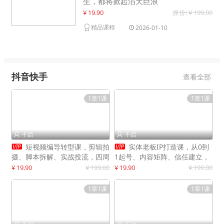
生，都将掀起滔天巨浪
¥ 19.90
原价: ¥ 199.00
精品课程
2026-01-10
抖音快手
查看全部
1章1课
1章1课
千启
千启




短视频编导转型课，剪辑拍
实体老板IP打造课，从0到
摄、脚本拆解、实战投流，四周
1起号、内容矩阵、信任建立，
系统教学，快速入行月入2w+
打造门店IP，稳定获客增收
¥ 19.90
¥ 199.00
¥ 19.90
¥ 199.00
1章1课
1章1课