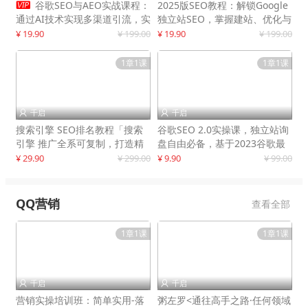

谷歌SEO与AEO实战课程：
2025版SEO教程：解锁Google
通过AI技术实现多渠道引流，实
独立站SEO，掌握建站、优化与
现网站流量增长300%
变现技巧
¥ 19.90
¥ 199.00
¥ 19.90
¥ 199.00
1章1课
1章1课
千启
千启


搜索引擎 SEO排名教程「搜索
谷歌SEO 2.0实操课，独立站询
引擎 推广全系可复制，打造精
盘自由必备，基于2023谷歌最
准被动流量系统
新算法录制
¥ 29.90
¥ 299.00
¥ 9.90
¥ 99.00
QQ营销
查看全部
1章1课
1章1课
千启
千启


营销实操培训班：简单实用-落
粥左罗<通往高手之路·任何领域