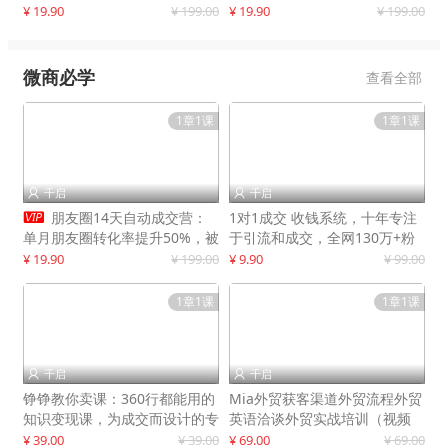
快速提升订单转化与店铺收益
¥ 19.90
¥ 199.00
¥ 19.90
¥ 199.00
微商必学
查看全部
1章1课
1章1课
千启
千启



朋友圈14天自动成交营：
1对1成交 收钱系统，十年专注
单月朋友圈转化率提升50%，被
于引流和成交，全网130万+粉
动收入超3万元
丝
¥ 19.90
¥ 199.00
¥ 9.90
¥ 99.00
1章1课
1章1课
千启
千启


铮铮教你卖课：360行都能用的
Mia外贸获客渠道外贸流程外贸
知识变现课，为成交而设计的专
英语洽谈外贸实战培训（视频
属课程
课）价值399元
¥ 39.00
¥ 39.00
¥ 69.00
¥ 69.00