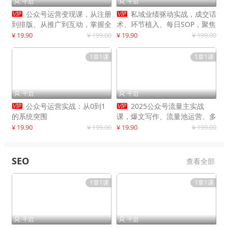
千启
千启




公众号运营变现课，从注册
私域业绩驱动实战，成交话
到排版、从推广到互动，掌握全
术、环节植入、每日SOP，聚焦
流程，开启个人品牌月入
增长，驱动营收持续突破
¥ 19.90
¥ 199.00
¥ 19.90
¥ 199.00
30000+
1章1课
1章1课
千启
千启




公众号运营实战：从0到1
2025公众号流量主实战
的系统突围
课，爆文写作、流量池运营、多
平台分发，新手日入千元月赚5
¥ 19.90
¥ 199.00
¥ 19.90
¥ 199.00
万+更新11月
SEO
查看全部
1章1课
1章1课
千启
千启

