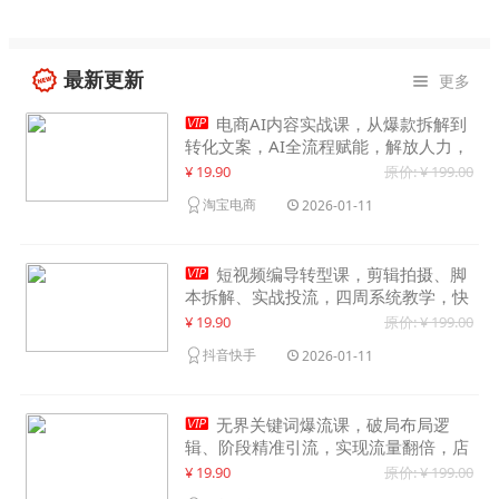
最新更新
更多


电商AI内容实战课，从爆款拆解到
转化文案，AI全流程赋能，解放人力，
单月节省内容成本数万元
¥ 19.90
原价: ¥ 199.00
淘宝电商
2026-01-11

短视频编导转型课，剪辑拍摄、脚
本拆解、实战投流，四周系统教学，快
速入行月入2w+
¥ 19.90
原价: ¥ 199.00
抖音快手
2026-01-11

无界关键词爆流课，破局布局逻
辑、阶段精准引流，实现流量翻倍，店
铺业绩增长50%+
¥ 19.90
原价: ¥ 199.00