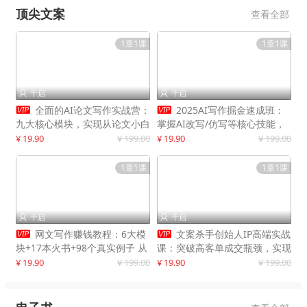
顶尖文案
查看全部
1章1课
1章1课
千启
千启




全面的AI论文写作实战营：
2025AI写作掘金速成班：
九大核心模块，实现从论文小白
掌握AI改写/仿写等核心技能，
到高效产出的跨越
实现单篇文案变现500+
¥ 19.90
¥ 199.00
¥ 19.90
¥ 199.00
1章1课
1章1课
千启
千启




网文写作赚钱教程：6大模
文案杀手创始人IP高端实战
块+17本火书+98个真实例子 从
课：突破高客单成交瓶颈，实现
入门到精通实战方法
IP商业价值最大化
¥ 19.90
¥ 199.00
¥ 19.90
¥ 199.00