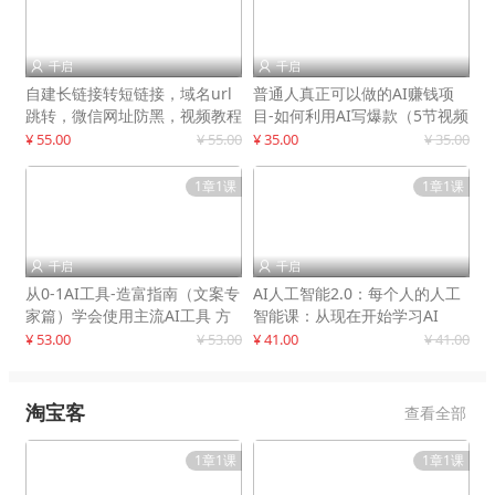
千启
千启


自建长链接转短链接，域名url
普通人真正可以做的AI赚钱项
跳转，微信网址防黑，视频教程
目-如何利用AI写爆款（5节视频
手把手教你
课）
¥ 55.00
¥ 55.00
¥ 35.00
¥ 35.00
1章1课
1章1课
千启
千启


从0-1AI工具-造富指南（文案专
AI人工智能2.0：每个人的人工
家篇）学会使用主流AI工具 方
智能课：从现在开始学习AI
法和心法的融合
¥ 53.00
¥ 53.00
¥ 41.00
¥ 41.00
淘宝客
查看全部
1章1课
1章1课