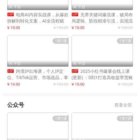
千启
千启




电商AI内容实战课，从爆款
无界关键词爆流课，破局布
拆解到转化文案，AI全流程赋
局逻辑、阶段精准引流，实现流
能，解放人力，单月节省内容成
量翻倍，店铺业绩增长50%+
¥ 19.90
¥ 199.00
¥ 19.90
¥ 199.00
本数万元
1章1课
1章1课
千启
千启




跨境IP出海课，个人IP定
2025小红书爆量会线上课
位、TikTok运营、市场选品，掌
(更新) ：0到1打造高收益带货账
握核心闭环，实现月入1万美金
号，靠小红书带货年入100w？
¥ 19.90
¥ 199.00
¥ 19.90
¥ 199.00
+
机会来了！
公众号
查看全部
1章1课
1章1课