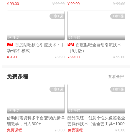
制作
¥ 99.00
¥ 99.00
¥ 99.00
¥ 99.00
1章1课
1章1课
千启
千启




百度贴吧核心引流技术：手
百度贴吧全自动引流技术
动+软件模式
（6月版）
¥ 9.90
¥ 9.90
¥ 99.00
¥ 99.00
免费课程
查看全部
1章1课
1章1课
千启
千启


借助刚需资料多平台变现的超详
酷酷教练：创意个性头像签名全
细教学，日入500+
套操作技术（含全套工具+1000
套模板）
免费课程
¥ 0.00
免费课程
¥ 0.00