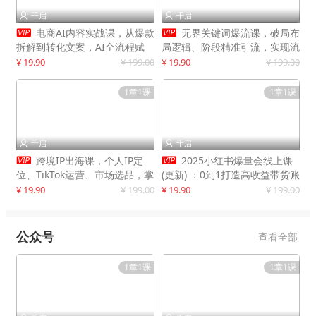
千启
千启




电商AI内容实战课，从爆款
无界关键词爆流课，破局布
拆解到转化文案，AI全流程赋
局逻辑、阶段精准引流，实现流
能，解放人力，单月节省内容成
量翻倍，店铺业绩增长50%+
¥ 19.90
¥ 199.00
¥ 19.90
¥ 199.00
本数万元
1章1课
1章1课
千启
千启




跨境IP出海课，个人IP定
2025小红书爆量会线上课
位、TikTok运营、市场选品，掌
(更新) ：0到1打造高收益带货账
握核心闭环，实现月入1万美金
号，靠小红书带货年入100w？
¥ 19.90
¥ 199.00
¥ 19.90
¥ 199.00
+
机会来了！
公众号
查看全部
1章1课
1章1课