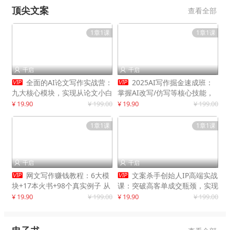
顶尖文案
查看全部
1章1课
1章1课
千启
千启




全面的AI论文写作实战营：
2025AI写作掘金速成班：
九大核心模块，实现从论文小白
掌握AI改写/仿写等核心技能，
到高效产出的跨越
实现单篇文案变现500+
¥ 19.90
¥ 199.00
¥ 19.90
¥ 199.00
1章1课
1章1课
千启
千启




网文写作赚钱教程：6大模
文案杀手创始人IP高端实战
块+17本火书+98个真实例子 从
课：突破高客单成交瓶颈，实现
入门到精通实战方法
IP商业价值最大化
¥ 19.90
¥ 199.00
¥ 19.90
¥ 199.00