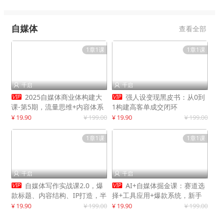
自媒体
查看全部
1章1课
1章1课
千启
千启




2025自媒体商业体构建大
强人设变现黑皮书：从0到
课-第5期，流量思维+内容体系
1构建高客单成交闭环
+变现闭环，打造个人可持续生
¥ 19.90
¥ 199.00
¥ 19.90
¥ 199.00
意
1章1课
1章1课
千启
千启




自媒体写作实战课2.0，爆
AI+自媒体掘金课：赛道选
款标题、内容结构、IP打造，半
择+工具应用+爆款系统，新手
年复制30万粉月入10万+
快速起步，副业月入8000+
¥ 19.90
¥ 199.00
¥ 19.90
¥ 199.00