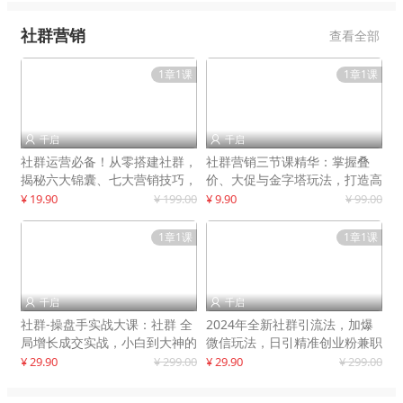
社群营销
查看全部
1章1课
1章1课
千启
千启


社群运营必备！从零搭建社群，
社群营销三节课精华：掌握叠
揭秘六大锦囊、七大营销技巧，
价、大促与金字塔玩法，打造高
打造火爆社群
效营销体系
¥ 19.90
¥ 199.00
¥ 9.90
¥ 99.00
1章1课
1章1课
千启
千启


社群-操盘手实战大课：社群 全
2024年全新社群引流法，加爆
局增长成交实战，小白到大神的
微信玩法，日引精准创业粉兼职
进阶之路
粉200+
¥ 29.90
¥ 299.00
¥ 29.90
¥ 299.00