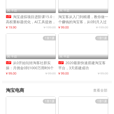
千启
千启



淘宝虚拟项目进阶课15.0：
淘宝客从入门到精通，教你做一
高权重标题优化，AI工具提效，
个赚钱的淘宝客，从0到月入过
自动盈利模式搭建
万
¥ 19.90
¥ 199.00
¥ 99.00
¥ 199.00
1章1课
1章1课
千启
千启




从0开始玩转淘客社群实
2020最新快速搭建淘宝客
操：月佣金0到1000万用时6个
平台，3天搭建成功
月
¥ 99.00
¥ 99.00
¥ 99.00
¥ 99.00
淘宝电商
查看全部
1章1课
1章1课