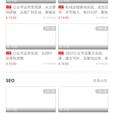
千启
千启




公众号运营变现课，从注册
私域业绩驱动实战，成交话
到排版、从推广到互动，掌握全
术、环节植入、每日SOP，聚焦
流程，开启个人品牌月入
增长，驱动营收持续突破
¥ 19.90
¥ 199.00
¥ 19.90
¥ 199.00
30000+
1章1课
1章1课
千启
千启




公众号运营实战：从0到1
2025公众号流量主实战
的系统突围
课，爆文写作、流量池运营、多
平台分发，新手日入千元月赚5
¥ 19.90
¥ 199.00
¥ 19.90
¥ 199.00
万+更新11月
SEO
查看全部
1章1课
1章1课
千启
千启

