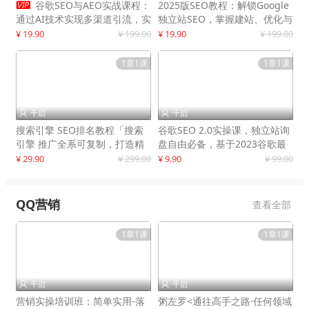

谷歌SEO与AEO实战课程：
2025版SEO教程：解锁Google
通过AI技术实现多渠道引流，实
独立站SEO，掌握建站、优化与
现网站流量增长300%
变现技巧
¥ 19.90
¥ 199.00
¥ 19.90
¥ 199.00
1章1课
1章1课
千启
千启


搜索引擎 SEO排名教程「搜索
谷歌SEO 2.0实操课，独立站询
引擎 推广全系可复制，打造精
盘自由必备，基于2023谷歌最
准被动流量系统
新算法录制
¥ 29.90
¥ 299.00
¥ 9.90
¥ 99.00
QQ营销
查看全部
1章1课
1章1课
千启
千启


营销实操培训班：简单实用-落
粥左罗<通往高手之路·任何领域