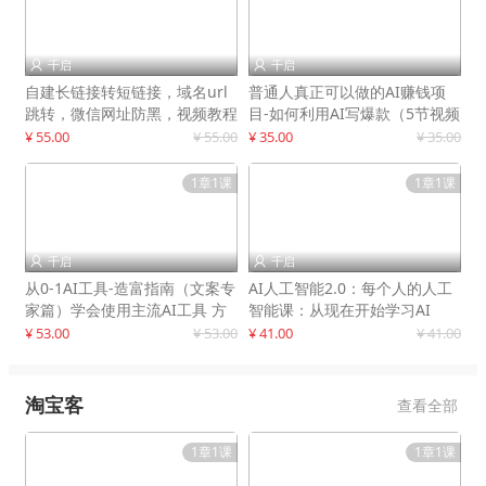
千启
千启


自建长链接转短链接，域名url
普通人真正可以做的AI赚钱项
跳转，微信网址防黑，视频教程
目-如何利用AI写爆款（5节视频
手把手教你
课）
¥ 55.00
¥ 55.00
¥ 35.00
¥ 35.00
1章1课
1章1课
千启
千启


从0-1AI工具-造富指南（文案专
AI人工智能2.0：每个人的人工
家篇）学会使用主流AI工具 方
智能课：从现在开始学习AI
法和心法的融合
¥ 53.00
¥ 53.00
¥ 41.00
¥ 41.00
淘宝客
查看全部
1章1课
1章1课