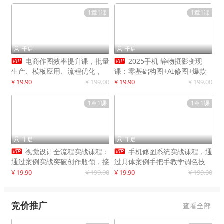
1章1课
1章1课
千启
千启




电商作图效率提升课，批量
2025手机 静物摄影变现
生产、模板应用、流程优化，
课：零基础构图+AI修图+爆款
20+细分品类实操案例，月赚3
创作
¥ 19.90
¥ 199.00
¥ 19.90
¥ 199.00
万
1章1课
1章1课
千启
千启




视觉设计全流程实战课程：
手机修图系统实战课程，通
通过案例实战突破创作瓶颈，接
过具体案例手把手教学调色技
单月入20000+
巧，实现副业变现
¥ 19.90
¥ 199.00
¥ 19.90
¥ 199.00
竞价推广
查看全部