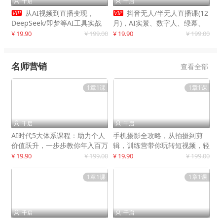
千启
千启




从AI视频到直播变现，
抖音无人/半无人直播课(12
DeepSeek/即梦等AI工具实战
月)，AI实景、数字人、绿幕、
教学，生产爆款视频，打造高流
多种玩法、24小时自动盈利
¥ 19.90
¥ 199.00
¥ 19.90
¥ 199.00
量账号
名师营销
查看全部
1章1课
1章1课
千启
千启


AI时代5大体系课程：助力个人
手机摄影全攻略，从拍摄到剪
价值跃升，一步步教你年入百万
辑，训练营带你玩转短视频，轻
松拍大片
¥ 19.90
¥ 199.00
¥ 19.90
¥ 199.00
1章1课
1章1课
千启
千启

