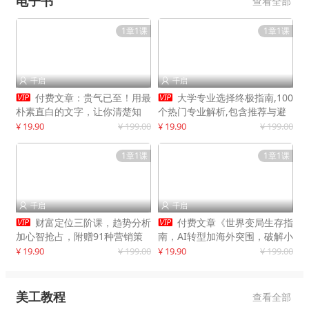
电子书
查看全部
1章1课
1章1课
千启
千启




付费文章：贵气已至！用最
大学专业选择终极指南,100
朴素直白的文字，让你清楚知
个热门专业解析,包含推荐与避
道，该如何接住这一次时代的泼
雷实用建议
¥ 19.90
¥ 199.00
¥ 19.90
¥ 199.00
天富贵
1章1课
1章1课
千启
千启




财富定位三阶课，趋势分析
付费文章《世界变局生存指
加心智抢占，附赠91种营销策
南，AI转型加海外突围，破解小
略模型
城市生存陷阱》
¥ 19.90
¥ 199.00
¥ 19.90
¥ 199.00
美工教程
查看全部