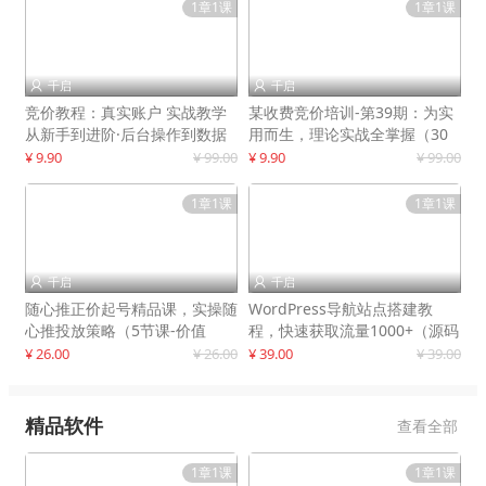
1章1课
1章1课
千启
千启


竞价教程：真实账户 实战教学
某收费竞价培训-第39期：为实
从新手到进阶·后台操作到数据
用而生，理论实战全掌握（30
优化
节课）
¥ 9.90
¥ 99.00
¥ 9.90
¥ 99.00
1章1课
1章1课
千启
千启


随心推正价起号精品课，实操随
WordPress导航站点搭建教
心推投放策略（5节课-价值
程，快速获取流量1000+（源码
298）
+教程）
¥ 26.00
¥ 26.00
¥ 39.00
¥ 39.00
精品软件
查看全部
1章1课
1章1课