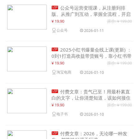

公众号运营变现课，从注册到排
版、从推广到互动，掌握全流程，开启
个人品牌月入30000+
¥ 19.90
原价: ¥ 199.00
公众号
2026-01-11

2025小红书爆量会线上课(更新) ：
0到1打造高收益带货账号，靠小红书带
货年入100w？机会来了！
¥ 19.90
原价: ¥ 199.00
淘宝电商
2026-01-10

付费文章：贵气已至！用最朴素直
白的文字，让你清楚知道，该如何接住
这一次时代的泼天富贵
¥ 19.90
原价: ¥ 199.00
电子书
2026-01-10

付费文章：2026，无论哪一种发