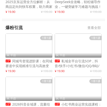
2025京东运营全方位解析：从
DeepSeek全攻略，轻松辅导作
商品定向到快车权重，助力商家
业，一键突破学习难题与挑战！
打造爆款商品
¥ 19.90
¥ 199.00
¥ 19.90
¥ 199.00
爆粉引流
查看全部
1章1课
1章1课
千启
千启




同城号变现进阶课：在同城
私域全平台引流SOP，抖
赛道中实现精准引流与高效变
音/快手/小红书/微信/QQ/B站/
现，单店月引流成交额提升50%
闲鱼等，技术合集，高效转化公
¥ 19.90
¥ 199.00
¥ 19.90
¥ 199.00
域流量
1章1课
1章1课
千启
千启




2026抖音全域课，流量结
小红书商业运营实战课程：