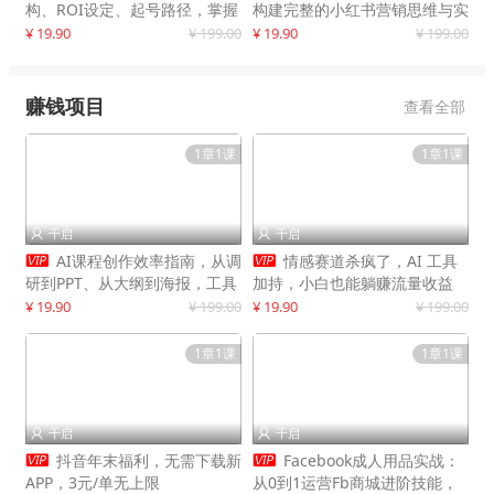
构、ROI设定、起号路径，掌握
构建完整的小红书营销思维与实
平台新规下利润最大化
战能力，案例店铺月销破百万！
¥ 19.90
¥ 199.00
¥ 19.90
¥ 199.00
赚钱项目
查看全部
1章1课
1章1课
千启
千启




AI课程创作效率指南，从调
情感赛道杀疯了，AI 工具
研到PPT、从大纲到海报，工具
加持，小白也能躺赚流量收益
赋能，打造可持续变现产品线
¥ 19.90
¥ 199.00
¥ 19.90
¥ 199.00
1章1课
1章1课
千启
千启




抖音年末福利，无需下载新
Facebook成人用品实战：
APP，3元/单无上限
从0到1运营Fb商城进阶技能，