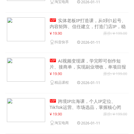
淘宝电商
2026-01-11

实体老板IP打造课，从0到1起号、
内容矩阵、信任建立，打造门店IP，稳
定获客增收
¥ 19.90
原价: ¥ 199.00
抖音快手
2026-01-11

AI视频变现课，学完即可创作短
片、接商单，实现副业增收，单项目报
价可达千元
¥ 19.90
原价: ¥ 199.00
精品课程
2026-01-11

跨境IP出海课，个人IP定位、
TikTok运营、市场选品，掌握核心闭
环，实现月入1万美金+
¥ 19.90
原价: ¥ 199.00
淘宝电商
2026-01-11