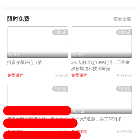
限时免费
查看全部
1章1课
1章1课
千启
千启


抖音收藏评论点赞
3-5人做出超10W利润，工作室
涨粉渠道和技术曝光
免费课程
¥ 99.00
免费课程
¥ 199.00
1章1课
1章1课
千启
千启


相当无耻的截流方法，但是十分
卖一天5道题，卖了32万多！
有效！
免费课程
¥ 199.00
免费课程
¥ 199.00