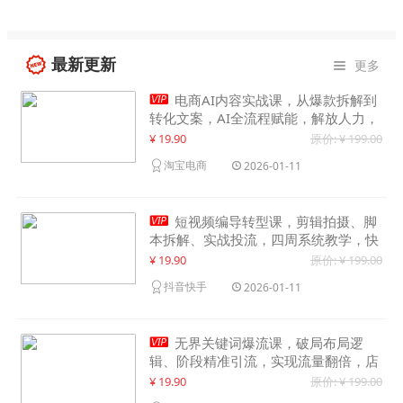
最新更新
更多


电商AI内容实战课，从爆款拆解到
转化文案，AI全流程赋能，解放人力，
单月节省内容成本数万元
¥ 19.90
原价: ¥ 199.00
淘宝电商
2026-01-11

短视频编导转型课，剪辑拍摄、脚
本拆解、实战投流，四周系统教学，快
速入行月入2w+
¥ 19.90
原价: ¥ 199.00
抖音快手
2026-01-11

无界关键词爆流课，破局布局逻
辑、阶段精准引流，实现流量翻倍，店
铺业绩增长50%+
¥ 19.90
原价: ¥ 199.00