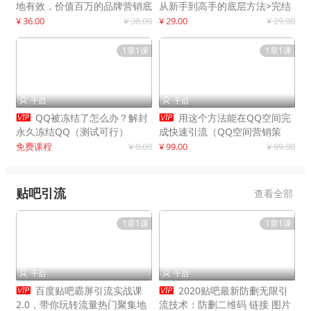
地有效，价值百万的品牌营销底
从新手到高手的底层方法>完结
层逻辑
¥ 36.00
¥ 36.00
¥ 29.00
¥ 29.00
1章1课
1章1课
千启
千启




QQ被冻结了怎么办？解封
用这个方法能在QQ空间完
永久冻结QQ（测试可行）
成快速引流（QQ空间营销策
略）
免费课程
¥ 0.00
¥ 99.00
¥ 99.00
贴吧引流
查看全部
1章1课
1章1课
千启
千启




百度贴吧霸屏引流实战课
2020贴吧最新防删无限引
2.0，带你玩转流量热门聚集地
流技术：防删二维码 链接 图片