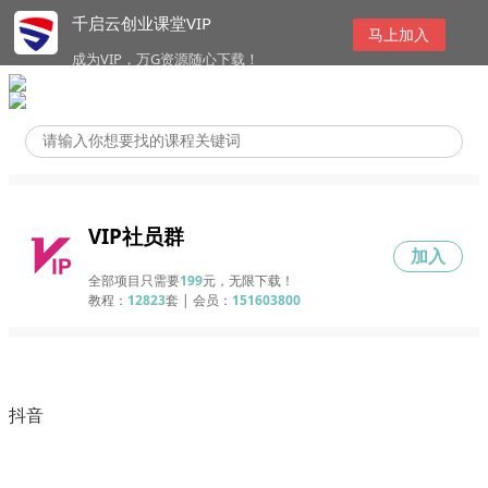
千启云创业课堂VIP
马上加入
成为VIP，万G资源随心下载！
VIP社员群
加入
全部项目只需要
199
元，无限下载！
教程：
12823
套 | 会员：
151603800
抖音