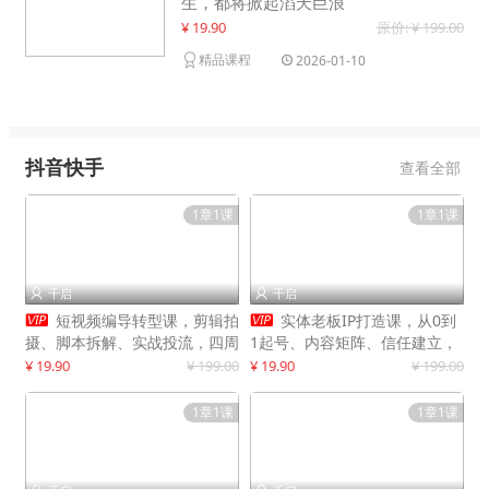
生，都将掀起滔天巨浪
¥ 19.90
原价: ¥ 199.00
精品课程
2026-01-10
抖音快手
查看全部
1章1课
1章1课
千启
千启




短视频编导转型课，剪辑拍
实体老板IP打造课，从0到
摄、脚本拆解、实战投流，四周
1起号、内容矩阵、信任建立，
系统教学，快速入行月入2w+
打造门店IP，稳定获客增收
¥ 19.90
¥ 199.00
¥ 19.90
¥ 199.00
1章1课
1章1课