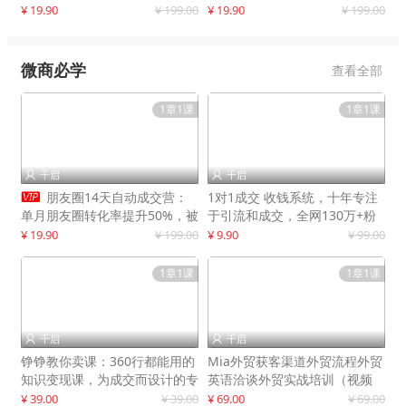
快速提升订单转化与店铺收益
¥ 19.90
¥ 199.00
¥ 19.90
¥ 199.00
微商必学
查看全部
1章1课
1章1课
千启
千启



朋友圈14天自动成交营：
1对1成交 收钱系统，十年专注
单月朋友圈转化率提升50%，被
于引流和成交，全网130万+粉
动收入超3万元
丝
¥ 19.90
¥ 199.00
¥ 9.90
¥ 99.00
1章1课
1章1课
千启
千启


铮铮教你卖课：360行都能用的
Mia外贸获客渠道外贸流程外贸
知识变现课，为成交而设计的专
英语洽谈外贸实战培训（视频
属课程
课）价值399元
¥ 39.00
¥ 39.00
¥ 69.00
¥ 69.00