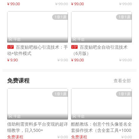
制作
¥ 99.00
¥ 99.00
¥ 99.00
¥ 99.00
1章1课
1章1课
千启
千启




百度贴吧核心引流技术：手
百度贴吧全自动引流技术
动+软件模式
（6月版）
¥ 9.90
¥ 9.90
¥ 99.00
¥ 99.00
免费课程
查看全部
1章1课
1章1课
千启
千启


借助刚需资料多平台变现的超详
酷酷教练：创意个性头像签名全
细教学，日入500+
套操作技术（含全套工具+1000
套模板）
免费课程
¥ 0.00
免费课程
¥ 0.00