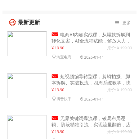
最新更新
更多


电商AI内容实战课，从爆款拆解到
转化文案，AI全流程赋能，解放人力，
单月节省内容成本数万元
¥ 19.90
原价: ¥ 199.00
淘宝电商
2026-01-11

短视频编导转型课，剪辑拍摄、脚
本拆解、实战投流，四周系统教学，快
速入行月入2w+
¥ 19.90
原价: ¥ 199.00
抖音快手
2026-01-11

无界关键词爆流课，破局布局逻
辑、阶段精准引流，实现流量翻倍，店
铺业绩增长50%+
¥ 19.90
原价: ¥ 199.00