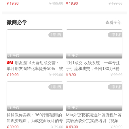
快速提升订单转化与店铺收益
¥ 19.90
¥ 199.00
¥ 19.90
¥ 199.00
微商必学
查看全部
1章1课
1章1课
千启
千启



朋友圈14天自动成交营：
1对1成交 收钱系统，十年专注
单月朋友圈转化率提升50%，被
于引流和成交，全网130万+粉
动收入超3万元
丝
¥ 19.90
¥ 199.00
¥ 9.90
¥ 99.00
1章1课
1章1课
千启
千启


铮铮教你卖课：360行都能用的
Mia外贸获客渠道外贸流程外贸
知识变现课，为成交而设计的专
英语洽谈外贸实战培训（视频
属课程
课）价值399元
¥ 39.00
¥ 39.00
¥ 69.00
¥ 69.00