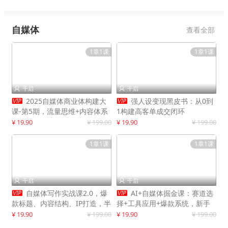
自媒体
查看全部
1章1课
1章1课
千启
千启




2025自媒体商业体构建大
强人设变现黑皮书：从0到
课-第5期，流量思维+内容体系
1构建高客单成交闭环
+变现闭环，打造个人可持续生
¥ 19.90
¥ 199.00
¥ 19.90
¥ 199.00
意
1章1课
1章1课
千启
千启




自媒体写作实战课2.0，爆
AI+自媒体掘金课：赛道选
款标题、内容结构、IP打造，半
择+工具应用+爆款系统，新手
年复制30万粉月入10万+
快速起步，副业月入8000+
¥ 19.90
¥ 199.00
¥ 19.90
¥ 199.00