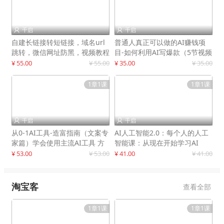
千启
千启


自建长链接转短链接，域名url
普通人真正可以做的AI赚钱项
跳转，微信网址防黑，视频教程
目-如何利用AI写爆款（5节视频
手把手教你
课）
¥ 55.00
¥ 55.00
¥ 35.00
¥ 35.00
1章1课
1章1课
千启
千启


从0-1AI工具-造富指南（文案专
AI人工智能2.0：每个人的人工
家篇）学会使用主流AI工具 方
智能课：从现在开始学习AI
法和心法的融合
¥ 53.00
¥ 53.00
¥ 41.00
¥ 41.00
淘宝客
查看全部
1章1课
1章1课