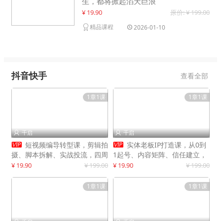
生，都将掀起滔天巨浪
¥ 19.90
原价: ¥ 199.00
精品课程
2026-01-10
抖音快手
查看全部
1章1课
1章1课
千启
千启




短视频编导转型课，剪辑拍
实体老板IP打造课，从0到
摄、脚本拆解、实战投流，四周
1起号、内容矩阵、信任建立，
系统教学，快速入行月入2w+
打造门店IP，稳定获客增收
¥ 19.90
¥ 199.00
¥ 19.90
¥ 199.00
1章1课
1章1课