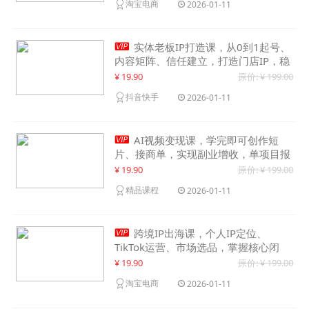
淘宝电商
2026-01-11

实体老板IP打造课，从0到1起号、
内容矩阵、信任建立，打造门店IP，稳
定获客增收
¥ 19.90
原价: ¥ 199.00
抖音快手
2026-01-11

AI视频变现课，学完即可创作短
片、接商单，实现副业增收，单项目报
价可达千元
¥ 19.90
原价: ¥ 199.00
精品课程
2026-01-11

跨境IP出海课，个人IP定位、
TikTok运营、市场选品，掌握核心闭
环，实现月入1万美金+
¥ 19.90
原价: ¥ 199.00
淘宝电商
2026-01-11