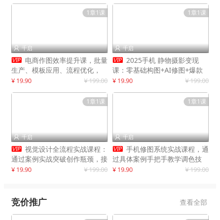
1章1课
1章1课
千启
千启




电商作图效率提升课，批量
2025手机 静物摄影变现
生产、模板应用、流程优化，
课：零基础构图+AI修图+爆款
20+细分品类实操案例，月赚3
创作
¥ 19.90
¥ 199.00
¥ 19.90
¥ 199.00
万
1章1课
1章1课
千启
千启




视觉设计全流程实战课程：
手机修图系统实战课程，通
通过案例实战突破创作瓶颈，接
过具体案例手把手教学调色技
单月入20000+
巧，实现副业变现
¥ 19.90
¥ 199.00
¥ 19.90
¥ 199.00
竞价推广
查看全部