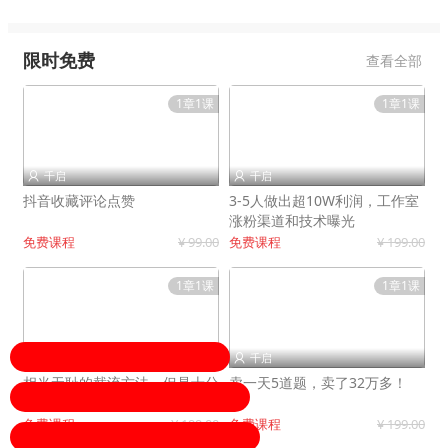
限时免费
查看全部
1章1课
1章1课
千启
千启


抖音收藏评论点赞
3-5人做出超10W利润，工作室
涨粉渠道和技术曝光
免费课程
¥ 99.00
免费课程
¥ 199.00
1章1课
1章1课
千启
千启


相当无耻的截流方法，但是十分
卖一天5道题，卖了32万多！
有效！
免费课程
¥ 199.00
免费课程
¥ 199.00