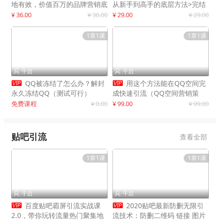
地有效，价值百万的品牌营销底
从新手到高手的底层方法>完结
层逻辑
¥ 36.00
¥ 36.00
¥ 29.00
¥ 29.00
1章1课
1章1课
千启
千启




QQ被冻结了怎么办？解封
用这个方法能在QQ空间完
永久冻结QQ（测试可行）
成快速引流（QQ空间营销策
略）
免费课程
¥ 0.00
¥ 99.00
¥ 99.00
贴吧引流
查看全部
1章1课
1章1课
千启
千启




百度贴吧霸屏引流实战课
2020贴吧最新防删无限引
2.0，带你玩转流量热门聚集地
流技术：防删二维码 链接 图片