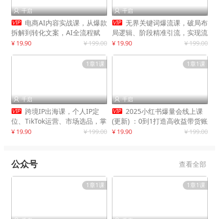
千启
千启




电商AI内容实战课，从爆款
无界关键词爆流课，破局布
拆解到转化文案，AI全流程赋
局逻辑、阶段精准引流，实现流
能，解放人力，单月节省内容成
量翻倍，店铺业绩增长50%+
¥ 19.90
¥ 199.00
¥ 19.90
¥ 199.00
本数万元
1章1课
1章1课
千启
千启




跨境IP出海课，个人IP定
2025小红书爆量会线上课
位、TikTok运营、市场选品，掌
(更新) ：0到1打造高收益带货账
握核心闭环，实现月入1万美金
号，靠小红书带货年入100w？
¥ 19.90
¥ 199.00
¥ 19.90
¥ 199.00
+
机会来了！
公众号
查看全部
1章1课
1章1课