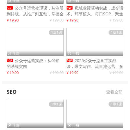
千启
千启




公众号运营变现课，从注册
私域业绩驱动实战，成交话
到排版、从推广到互动，掌握全
术、环节植入、每日SOP，聚焦
流程，开启个人品牌月入
增长，驱动营收持续突破
¥ 19.90
¥ 199.00
¥ 19.90
¥ 199.00
30000+
1章1课
1章1课
千启
千启




公众号运营实战：从0到1
2025公众号流量主实战
的系统突围
课，爆文写作、流量池运营、多
平台分发，新手日入千元月赚5
¥ 19.90
¥ 199.00
¥ 19.90
¥ 199.00
万+更新11月
SEO
查看全部
1章1课
1章1课
千启
千启

