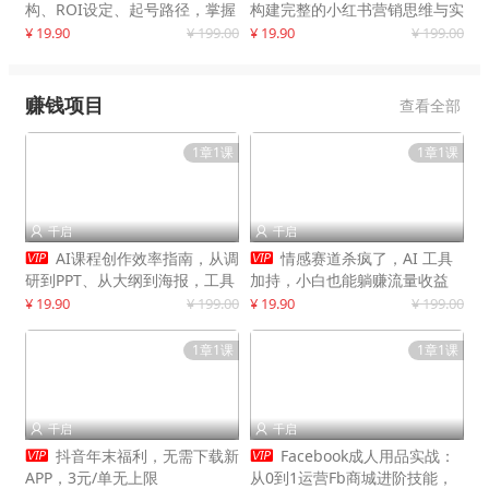
构、ROI设定、起号路径，掌握
构建完整的小红书营销思维与实
平台新规下利润最大化
战能力，案例店铺月销破百万！
¥ 19.90
¥ 199.00
¥ 19.90
¥ 199.00
赚钱项目
查看全部
1章1课
1章1课
千启
千启




AI课程创作效率指南，从调
情感赛道杀疯了，AI 工具
研到PPT、从大纲到海报，工具
加持，小白也能躺赚流量收益
赋能，打造可持续变现产品线
¥ 19.90
¥ 199.00
¥ 19.90
¥ 199.00
1章1课
1章1课
千启
千启




抖音年末福利，无需下载新
Facebook成人用品实战：
APP，3元/单无上限
从0到1运营Fb商城进阶技能，