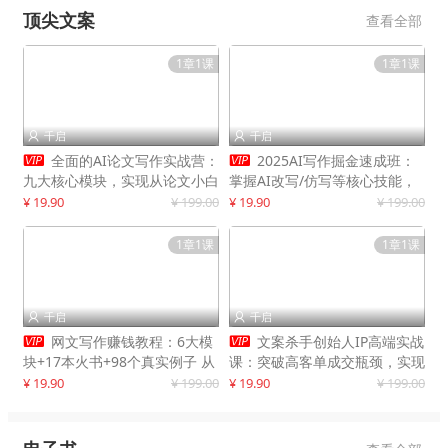
顶尖文案
查看全部
1章1课
1章1课
千启
千启




全面的AI论文写作实战营：
2025AI写作掘金速成班：
九大核心模块，实现从论文小白
掌握AI改写/仿写等核心技能，
到高效产出的跨越
实现单篇文案变现500+
¥ 19.90
¥ 199.00
¥ 19.90
¥ 199.00
1章1课
1章1课
千启
千启




网文写作赚钱教程：6大模
文案杀手创始人IP高端实战
块+17本火书+98个真实例子 从
课：突破高客单成交瓶颈，实现
入门到精通实战方法
IP商业价值最大化
¥ 19.90
¥ 199.00
¥ 19.90
¥ 199.00