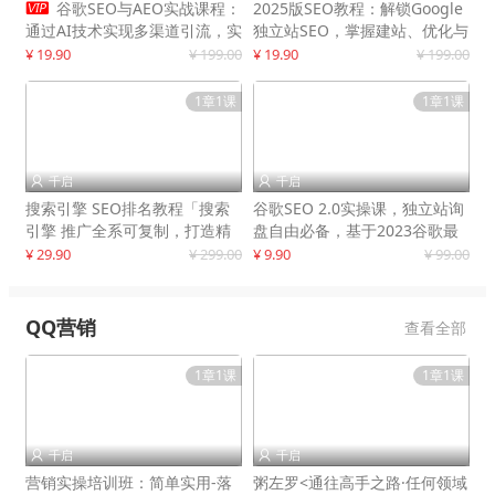

谷歌SEO与AEO实战课程：
2025版SEO教程：解锁Google
通过AI技术实现多渠道引流，实
独立站SEO，掌握建站、优化与
现网站流量增长300%
变现技巧
¥ 19.90
¥ 199.00
¥ 19.90
¥ 199.00
1章1课
1章1课
千启
千启


搜索引擎 SEO排名教程「搜索
谷歌SEO 2.0实操课，独立站询
引擎 推广全系可复制，打造精
盘自由必备，基于2023谷歌最
准被动流量系统
新算法录制
¥ 29.90
¥ 299.00
¥ 9.90
¥ 99.00
QQ营销
查看全部
1章1课
1章1课
千启
千启


营销实操培训班：简单实用-落
粥左罗<通往高手之路·任何领域