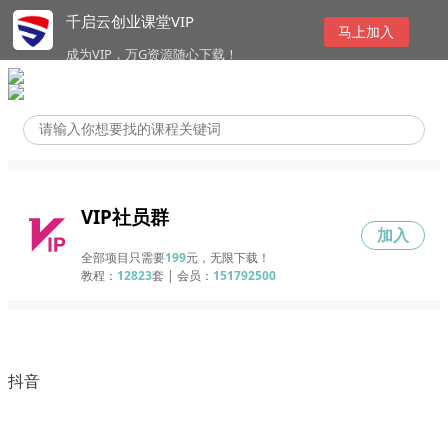
千启云创业课堂VIP
马上加入
成为VIP，万G资源随心下载！
VIP社员群
加入
全部项目只需要
199
元，无限下载！
教程：
12823
套 | 会员：
151792500
抖音