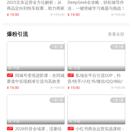
2025京东运营全方位解析：从
DeepSeek全攻略，轻松辅导作
商品定向到快车权重，助力商家
业，一键突破学习难题与挑战！
打造爆款商品
¥ 19.90
¥ 199.00
¥ 19.90
¥ 199.00
爆粉引流
查看全部
1章1课
1章1课
千启
千启




同城号变现进阶课：在同城
私域全平台引流SOP，抖
赛道中实现精准引流与高效变
音/快手/小红书/微信/QQ/B站/
现，单店月引流成交额提升50%
闲鱼等，技术合集，高效转化公
¥ 19.90
¥ 199.00
¥ 19.90
¥ 199.00
域流量
1章1课
1章1课
千启
千启




2026抖音全域课，流量结
小红书商业运营实战课程：