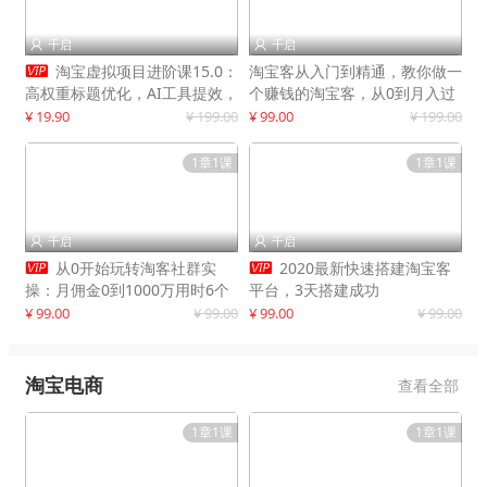
千启
千启



淘宝虚拟项目进阶课15.0：
淘宝客从入门到精通，教你做一
高权重标题优化，AI工具提效，
个赚钱的淘宝客，从0到月入过
自动盈利模式搭建
万
¥ 19.90
¥ 199.00
¥ 99.00
¥ 199.00
1章1课
1章1课
千启
千启




从0开始玩转淘客社群实
2020最新快速搭建淘宝客
操：月佣金0到1000万用时6个
平台，3天搭建成功
月
¥ 99.00
¥ 99.00
¥ 99.00
¥ 99.00
淘宝电商
查看全部
1章1课
1章1课