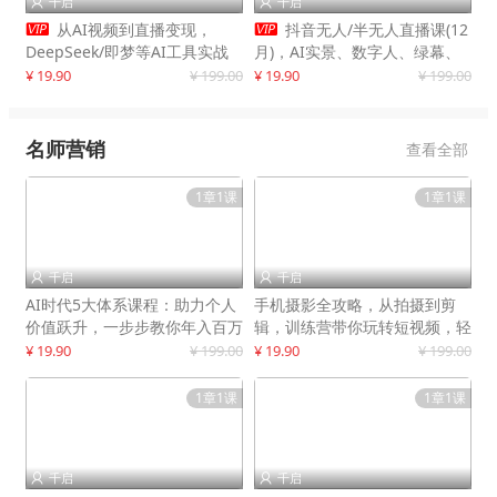
千启
千启




从AI视频到直播变现，
抖音无人/半无人直播课(12
DeepSeek/即梦等AI工具实战
月)，AI实景、数字人、绿幕、
教学，生产爆款视频，打造高流
多种玩法、24小时自动盈利
¥ 19.90
¥ 199.00
¥ 19.90
¥ 199.00
量账号
名师营销
查看全部
1章1课
1章1课
千启
千启


AI时代5大体系课程：助力个人
手机摄影全攻略，从拍摄到剪
价值跃升，一步步教你年入百万
辑，训练营带你玩转短视频，轻
松拍大片
¥ 19.90
¥ 199.00
¥ 19.90
¥ 199.00
1章1课
1章1课
千启
千启

