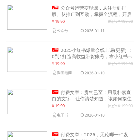

公众号运营变现课，从注册到排
版、从推广到互动，掌握全流程，开启
个人品牌月入30000+
¥ 19.90
原价: ¥ 199.00
公众号
2026-01-11

2025小红书爆量会线上课(更新) ：
0到1打造高收益带货账号，靠小红书带
货年入100w？机会来了！
¥ 19.90
原价: ¥ 199.00
淘宝电商
2026-01-10

付费文章：贵气已至！用最朴素直
白的文字，让你清楚知道，该如何接住
这一次时代的泼天富贵
¥ 19.90
原价: ¥ 199.00
电子书
2026-01-10

付费文章：2026，无论哪一种发