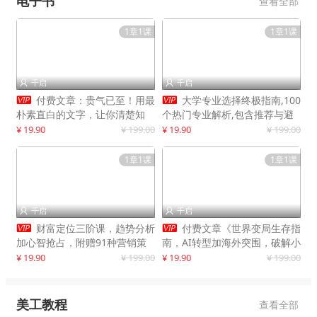
电子书
查看全部
1章1课
1章1课
千启
千启




付费文章：贵气已至！用最
大学专业选择终极指南,100
朴素直白的文字，让你清楚知
个热门专业解析,包含推荐与避
道，该如何接住这一次时代的泼
雷实用建议
¥ 19.90
¥ 199.00
¥ 19.90
¥ 199.00
天富贵
1章1课
1章1课
千启
千启




财富定位三阶课，趋势分析
付费文章《世界变局生存指
加心智抢占，附赠91种营销策
南，AI转型加海外突围，破解小
略模型
城市生存陷阱》
¥ 19.90
¥ 199.00
¥ 19.90
¥ 199.00
美工教程
查看全部