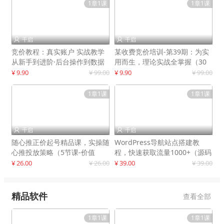
1章1课
1章1课
千启
千启


竞价教程：真实账户 实战教学
某收费竞价培训-第39期：为实
从新手到进阶·后台操作到数据
用而生，理论实战全掌握（30
优化
节课）
¥ 9.90
¥ 99.00
¥ 9.90
¥ 99.00
1章1课
1章1课
千启
千启


随心推正价起号精品课，实操随
WordPress导航站点搭建教
心推投放策略（5节课-价值
程，快速获取流量1000+（源码
298）
+教程）
¥ 26.00
¥ 26.00
¥ 39.00
¥ 39.00
精品软件
查看全部
1章1课
1章1课