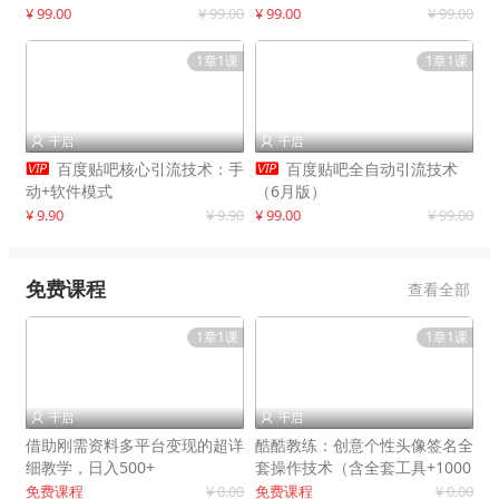
制作
¥ 99.00
¥ 99.00
¥ 99.00
¥ 99.00
1章1课
1章1课
千启
千启




百度贴吧核心引流技术：手
百度贴吧全自动引流技术
动+软件模式
（6月版）
¥ 9.90
¥ 9.90
¥ 99.00
¥ 99.00
免费课程
查看全部
1章1课
1章1课
千启
千启


借助刚需资料多平台变现的超详
酷酷教练：创意个性头像签名全
细教学，日入500+
套操作技术（含全套工具+1000
套模板）
免费课程
¥ 0.00
免费课程
¥ 0.00