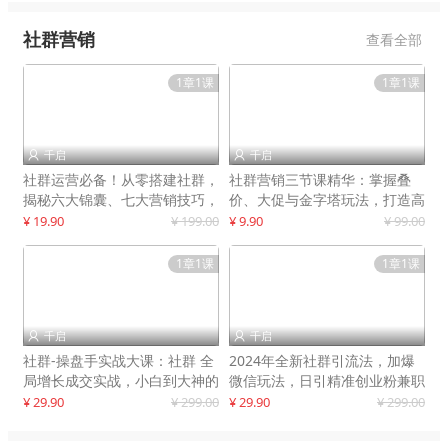
社群营销
查看全部
1章1课
1章1课
千启
千启


社群运营必备！从零搭建社群，
社群营销三节课精华：掌握叠
揭秘六大锦囊、七大营销技巧，
价、大促与金字塔玩法，打造高
打造火爆社群
效营销体系
¥ 19.90
¥ 199.00
¥ 9.90
¥ 99.00
1章1课
1章1课
千启
千启


社群-操盘手实战大课：社群 全
2024年全新社群引流法，加爆
局增长成交实战，小白到大神的
微信玩法，日引精准创业粉兼职
进阶之路
粉200+
¥ 29.90
¥ 299.00
¥ 29.90
¥ 299.00