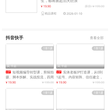
生，都将掀起滔天巨浪
¥ 19.90
原价: ¥ 199.00
精品课程
2026-01-10
抖音快手
查看全部
1章1课
1章1课
千启
千启




短视频编导转型课，剪辑拍
实体老板IP打造课，从0到
摄、脚本拆解、实战投流，四周
1起号、内容矩阵、信任建立，
系统教学，快速入行月入2w+
打造门店IP，稳定获客增收
¥ 19.90
¥ 199.00
¥ 19.90
¥ 199.00
1章1课
1章1课