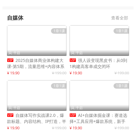
自媒体
查看全部
1章1课
1章1课
千启
千启




2025自媒体商业体构建大
强人设变现黑皮书：从0到
课-第5期，流量思维+内容体系
1构建高客单成交闭环
+变现闭环，打造个人可持续生
¥ 19.90
¥ 199.00
¥ 19.90
¥ 199.00
意
1章1课
1章1课
千启
千启




自媒体写作实战课2.0，爆
AI+自媒体掘金课：赛道选
款标题、内容结构、IP打造，半
择+工具应用+爆款系统，新手
年复制30万粉月入10万+
快速起步，副业月入8000+
¥ 19.90
¥ 199.00
¥ 19.90
¥ 199.00