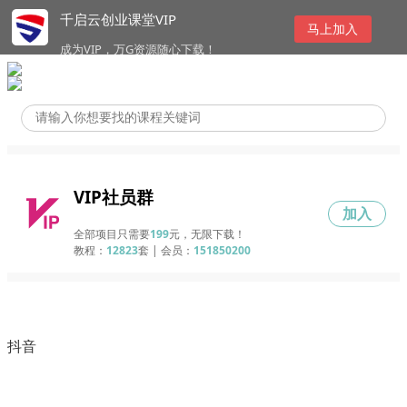
千启云创业课堂VIP
马上加入
成为VIP，万G资源随心下载！
VIP社员群
加入
全部项目只需要
199
元，无限下载！
教程：
12823
套 | 会员：
151850200
抖音