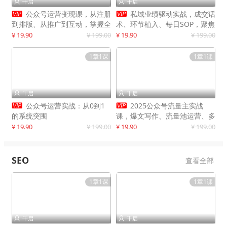
千启
千启




公众号运营变现课，从注册
私域业绩驱动实战，成交话
到排版、从推广到互动，掌握全
术、环节植入、每日SOP，聚焦
流程，开启个人品牌月入
增长，驱动营收持续突破
¥ 19.90
¥ 199.00
¥ 19.90
¥ 199.00
30000+
1章1课
1章1课
千启
千启




公众号运营实战：从0到1
2025公众号流量主实战
的系统突围
课，爆文写作、流量池运营、多
平台分发，新手日入千元月赚5
¥ 19.90
¥ 199.00
¥ 19.90
¥ 199.00
万+更新11月
SEO
查看全部
1章1课
1章1课
千启
千启

