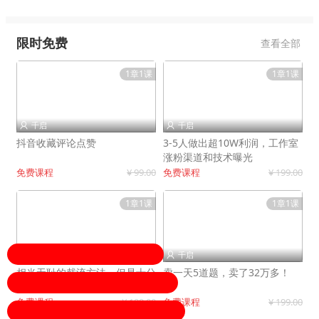
限时免费
查看全部
1章1课
1章1课
千启
千启


抖音收藏评论点赞
3-5人做出超10W利润，工作室
涨粉渠道和技术曝光
免费课程
¥ 99.00
免费课程
¥ 199.00
1章1课
1章1课
千启
千启


相当无耻的截流方法，但是十分
卖一天5道题，卖了32万多！
有效！
免费课程
¥ 199.00
免费课程
¥ 199.00