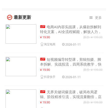
最新更新
更多


电商AI内容实战课，从爆款拆解到
转化文案，AI全流程赋能，解放人力，
单月节省内容成本数万元
¥ 19.90
原价: ¥ 199.00
淘宝电商
2026-01-11

短视频编导转型课，剪辑拍摄、脚
本拆解、实战投流，四周系统教学，快
速入行月入2w+
¥ 19.90
原价: ¥ 199.00
抖音快手
2026-01-11

无界关键词爆流课，破局布局逻
辑、阶段精准引流，实现流量翻倍，店
铺业绩增长50%+
¥ 19.90
原价: ¥ 199.00