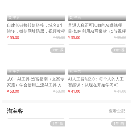
千启
千启


自建长链接转短链接，域名url
普通人真正可以做的AI赚钱项
跳转，微信网址防黑，视频教程
目-如何利用AI写爆款（5节视频
手把手教你
课）
¥ 55.00
¥ 55.00
¥ 35.00
¥ 35.00
1章1课
1章1课
千启
千启


从0-1AI工具-造富指南（文案专
AI人工智能2.0：每个人的人工
家篇）学会使用主流AI工具 方
智能课：从现在开始学习AI
法和心法的融合
¥ 53.00
¥ 53.00
¥ 41.00
¥ 41.00
淘宝客
查看全部
1章1课
1章1课