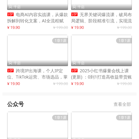
千启
千启




电商AI内容实战课，从爆款
无界关键词爆流课，破局布
拆解到转化文案，AI全流程赋
局逻辑、阶段精准引流，实现流
能，解放人力，单月节省内容成
量翻倍，店铺业绩增长50%+
¥ 19.90
¥ 199.00
¥ 19.90
¥ 199.00
本数万元
1章1课
1章1课
千启
千启




跨境IP出海课，个人IP定
2025小红书爆量会线上课
位、TikTok运营、市场选品，掌
(更新) ：0到1打造高收益带货账
握核心闭环，实现月入1万美金
号，靠小红书带货年入100w？
¥ 19.90
¥ 199.00
¥ 19.90
¥ 199.00
+
机会来了！
公众号
查看全部
1章1课
1章1课