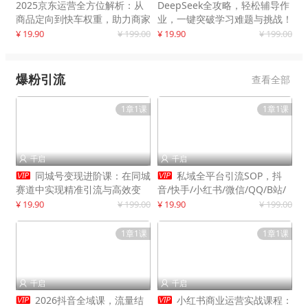
2025京东运营全方位解析：从
DeepSeek全攻略，轻松辅导作
商品定向到快车权重，助力商家
业，一键突破学习难题与挑战！
打造爆款商品
¥ 19.90
¥ 199.00
¥ 19.90
¥ 199.00
爆粉引流
查看全部
1章1课
1章1课
千启
千启




同城号变现进阶课：在同城
私域全平台引流SOP，抖
赛道中实现精准引流与高效变
音/快手/小红书/微信/QQ/B站/
现，单店月引流成交额提升50%
闲鱼等，技术合集，高效转化公
¥ 19.90
¥ 199.00
¥ 19.90
¥ 199.00
域流量
1章1课
1章1课
千启
千启




2026抖音全域课，流量结
小红书商业运营实战课程：