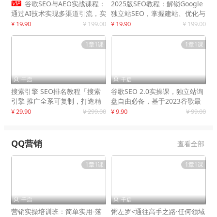

谷歌SEO与AEO实战课程：
2025版SEO教程：解锁Google
通过AI技术实现多渠道引流，实
独立站SEO，掌握建站、优化与
现网站流量增长300%
变现技巧
¥ 19.90
¥ 199.00
¥ 19.90
¥ 199.00
1章1课
1章1课
千启
千启


搜索引擎 SEO排名教程「搜索
谷歌SEO 2.0实操课，独立站询
引擎 推广全系可复制，打造精
盘自由必备，基于2023谷歌最
准被动流量系统
新算法录制
¥ 29.90
¥ 299.00
¥ 9.90
¥ 99.00
QQ营销
查看全部
1章1课
1章1课
千启
千启


营销实操培训班：简单实用-落
粥左罗<通往高手之路·任何领域