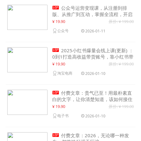

公众号运营变现课，从注册到排
版、从推广到互动，掌握全流程，开启
个人品牌月入30000+
¥ 19.90
原价: ¥ 199.00
公众号
2026-01-11

2025小红书爆量会线上课(更新) ：
0到1打造高收益带货账号，靠小红书带
货年入100w？机会来了！
¥ 19.90
原价: ¥ 199.00
淘宝电商
2026-01-10

付费文章：贵气已至！用最朴素直
白的文字，让你清楚知道，该如何接住
这一次时代的泼天富贵
¥ 19.90
原价: ¥ 199.00
电子书
2026-01-10

付费文章：2026，无论哪一种发