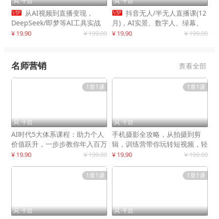
千启
千启




从AI视频到直播变现，
抖音无人/半无人直播课(12
DeepSeek/即梦等AI工具实战
月)，AI实景、数字人、绿幕、
教学，生产爆款视频，打造高流
多种玩法、24小时自动盈利
¥ 19.90
¥ 199.00
¥ 19.90
¥ 199.00
量账号
名师营销
查看全部
1章1课
1章1课
千启
千启


AI时代5大体系课程：助力个人
手机摄影全攻略，从拍摄到剪
价值跃升，一步步教你年入百万
辑，训练营带你玩转短视频，轻
松拍大片
¥ 19.90
¥ 199.00
¥ 19.90
¥ 199.00
1章1课
1章1课
千启
千启

