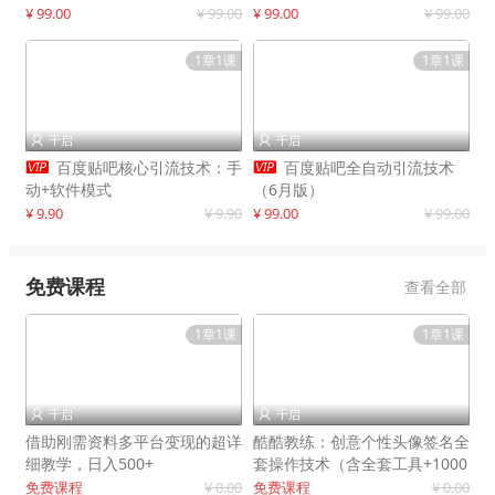
制作
¥ 99.00
¥ 99.00
¥ 99.00
¥ 99.00
1章1课
1章1课
千启
千启




百度贴吧核心引流技术：手
百度贴吧全自动引流技术
动+软件模式
（6月版）
¥ 9.90
¥ 9.90
¥ 99.00
¥ 99.00
免费课程
查看全部
1章1课
1章1课
千启
千启


借助刚需资料多平台变现的超详
酷酷教练：创意个性头像签名全
细教学，日入500+
套操作技术（含全套工具+1000
套模板）
免费课程
¥ 0.00
免费课程
¥ 0.00