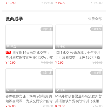
快速提升订单转化与店铺收益
¥ 19.90
¥ 199.00
¥ 19.90
¥ 199.00
微商必学
查看全部
1章1课
1章1课
千启
千启



朋友圈14天自动成交营：
1对1成交 收钱系统，十年专注
单月朋友圈转化率提升50%，被
于引流和成交，全网130万+粉
动收入超3万元
丝
¥ 19.90
¥ 199.00
¥ 9.90
¥ 99.00
1章1课
1章1课
千启
千启


铮铮教你卖课：360行都能用的
Mia外贸获客渠道外贸流程外贸
知识变现课，为成交而设计的专
英语洽谈外贸实战培训（视频
属课程
课）价值399元
¥ 39.00
¥ 39.00
¥ 69.00
¥ 69.00