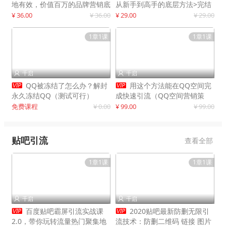
地有效，价值百万的品牌营销底
从新手到高手的底层方法>完结
层逻辑
¥ 36.00
¥ 36.00
¥ 29.00
¥ 29.00
1章1课
1章1课
千启
千启




QQ被冻结了怎么办？解封
用这个方法能在QQ空间完
永久冻结QQ（测试可行）
成快速引流（QQ空间营销策
略）
免费课程
¥ 0.00
¥ 99.00
¥ 99.00
贴吧引流
查看全部
1章1课
1章1课
千启
千启




百度贴吧霸屏引流实战课
2020贴吧最新防删无限引
2.0，带你玩转流量热门聚集地
流技术：防删二维码 链接 图片