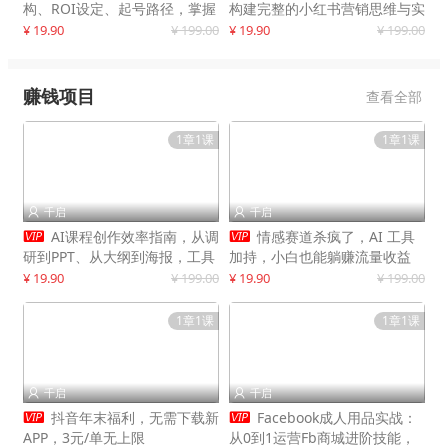
构、ROI设定、起号路径，掌握
构建完整的小红书营销思维与实
平台新规下利润最大化
战能力，案例店铺月销破百万！
¥ 19.90
¥ 199.00
¥ 19.90
¥ 199.00
赚钱项目
查看全部
1章1课
1章1课
千启
千启




AI课程创作效率指南，从调
情感赛道杀疯了，AI 工具
研到PPT、从大纲到海报，工具
加持，小白也能躺赚流量收益
赋能，打造可持续变现产品线
¥ 19.90
¥ 199.00
¥ 19.90
¥ 199.00
1章1课
1章1课
千启
千启




抖音年末福利，无需下载新
Facebook成人用品实战：
APP，3元/单无上限
从0到1运营Fb商城进阶技能，