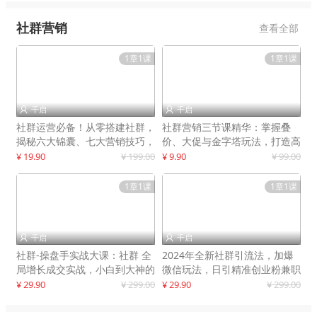
社群营销
查看全部
1章1课
1章1课
千启
千启


社群运营必备！从零搭建社群，
社群营销三节课精华：掌握叠
揭秘六大锦囊、七大营销技巧，
价、大促与金字塔玩法，打造高
打造火爆社群
效营销体系
¥ 19.90
¥ 199.00
¥ 9.90
¥ 99.00
1章1课
1章1课
千启
千启


社群-操盘手实战大课：社群 全
2024年全新社群引流法，加爆
局增长成交实战，小白到大神的
微信玩法，日引精准创业粉兼职
进阶之路
粉200+
¥ 29.90
¥ 299.00
¥ 29.90
¥ 299.00