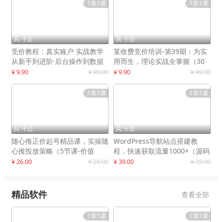
1章1课
1章1课
千启
千启


竞价教程：真实账户 实战教学
某收费竞价培训-第39期：为实
从新手到进阶·后台操作到数据
用而生，理论实战全掌握（30
优化
节课）
¥ 9.90
¥ 99.00
¥ 9.90
¥ 99.00
1章1课
1章1课
千启
千启


随心推正价起号精品课，实操随
WordPress导航站点搭建教
心推投放策略（5节课-价值
程，快速获取流量1000+（源码
298）
+教程）
¥ 26.00
¥ 26.00
¥ 39.00
¥ 39.00
精品软件
查看全部
1章1课
1章1课