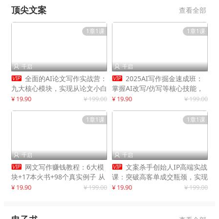
顶尖文案
查看全部
1章1课
1章1课
千启
千启




全面的AI论文写作实战营：
2025AI写作掘金速成班：
九大核心模块，实现从论文小白
掌握AI改写/仿写等核心技能，
到高效产出的跨越
实现单篇文案变现500+
¥ 19.90
¥ 199.00
¥ 19.90
¥ 199.00
1章1课
1章1课
千启
千启




网文写作赚钱教程：6大模
文案杀手创始人IP高端实战
块+17本火书+98个真实例子 从
课：突破高客单成交瓶颈，实现
入门到精通实战方法
IP商业价值最大化
¥ 19.90
¥ 199.00
¥ 19.90
¥ 199.00