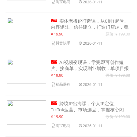
淘宝电商
2026-01-11

实体老板IP打造课，从0到1起号、
内容矩阵、信任建立，打造门店IP，稳
定获客增收
¥ 19.90
原价: ¥ 199.00
抖音快手
2026-01-11

AI视频变现课，学完即可创作短
片、接商单，实现副业增收，单项目报
价可达千元
¥ 19.90
原价: ¥ 199.00
精品课程
2026-01-11

跨境IP出海课，个人IP定位、
TikTok运营、市场选品，掌握核心闭
环，实现月入1万美金+
¥ 19.90
原价: ¥ 199.00
淘宝电商
2026-01-11