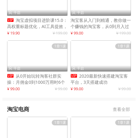
千启
千启



淘宝虚拟项目进阶课15.0：
淘宝客从入门到精通，教你做一
高权重标题优化，AI工具提效，
个赚钱的淘宝客，从0到月入过
自动盈利模式搭建
万
¥ 19.90
¥ 199.00
¥ 99.00
¥ 199.00
1章1课
1章1课
千启
千启




从0开始玩转淘客社群实
2020最新快速搭建淘宝客
操：月佣金0到1000万用时6个
平台，3天搭建成功
月
¥ 99.00
¥ 99.00
¥ 99.00
¥ 99.00
淘宝电商
查看全部
1章1课
1章1课