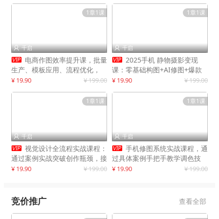
1章1课
1章1课
千启
千启




电商作图效率提升课，批量
2025手机 静物摄影变现
生产、模板应用、流程优化，
课：零基础构图+AI修图+爆款
20+细分品类实操案例，月赚3
创作
¥ 19.90
¥ 199.00
¥ 19.90
¥ 199.00
万
1章1课
1章1课
千启
千启




视觉设计全流程实战课程：
手机修图系统实战课程，通
通过案例实战突破创作瓶颈，接
过具体案例手把手教学调色技
单月入20000+
巧，实现副业变现
¥ 19.90
¥ 199.00
¥ 19.90
¥ 199.00
竞价推广
查看全部