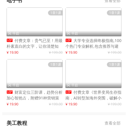
电子书
查看全部
1章1课
1章1课
千启
千启




付费文章：贵气已至！用最
大学专业选择终极指南,100
朴素直白的文字，让你清楚知
个热门专业解析,包含推荐与避
道，该如何接住这一次时代的泼
雷实用建议
¥ 19.90
¥ 199.00
¥ 19.90
¥ 199.00
天富贵
1章1课
1章1课
千启
千启




财富定位三阶课，趋势分析
付费文章《世界变局生存指
加心智抢占，附赠91种营销策
南，AI转型加海外突围，破解小
略模型
城市生存陷阱》
¥ 19.90
¥ 199.00
¥ 19.90
¥ 199.00
美工教程
查看全部