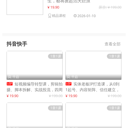
生，都将掀起滔天巨浪
¥ 19.90
原价: ¥ 199.00
精品课程
2026-01-10
抖音快手
查看全部
1章1课
1章1课
千启
千启




短视频编导转型课，剪辑拍
实体老板IP打造课，从0到
摄、脚本拆解、实战投流，四周
1起号、内容矩阵、信任建立，
系统教学，快速入行月入2w+
打造门店IP，稳定获客增收
¥ 19.90
¥ 199.00
¥ 19.90
¥ 199.00
1章1课
1章1课