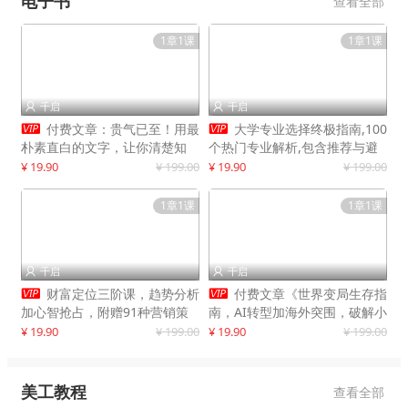
电子书
查看全部
1章1课
1章1课
千启
千启




付费文章：贵气已至！用最
大学专业选择终极指南,100
朴素直白的文字，让你清楚知
个热门专业解析,包含推荐与避
道，该如何接住这一次时代的泼
雷实用建议
¥ 19.90
¥ 199.00
¥ 19.90
¥ 199.00
天富贵
1章1课
1章1课
千启
千启




财富定位三阶课，趋势分析
付费文章《世界变局生存指
加心智抢占，附赠91种营销策
南，AI转型加海外突围，破解小
略模型
城市生存陷阱》
¥ 19.90
¥ 199.00
¥ 19.90
¥ 199.00
美工教程
查看全部