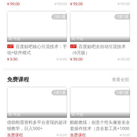
制作
¥ 99.00
¥ 99.00
¥ 99.00
¥ 99.00
1章1课
1章1课
千启
千启




百度贴吧核心引流技术：手
百度贴吧全自动引流技术
动+软件模式
（6月版）
¥ 9.90
¥ 9.90
¥ 99.00
¥ 99.00
免费课程
查看全部
1章1课
1章1课
千启
千启


借助刚需资料多平台变现的超详
酷酷教练：创意个性头像签名全
细教学，日入500+
套操作技术（含全套工具+1000
套模板）
免费课程
¥ 0.00
免费课程
¥ 0.00