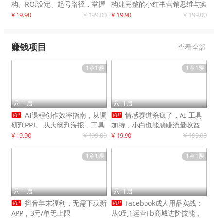
构、ROI设定、起号路径，掌握
构建完整的小红书营销思维与实
平台新规下利润最大化
战能力，案例店铺月销破百万！
¥ 19.90
¥ 199.00
¥ 19.90
¥ 199.00
赚钱项目
查看全部
1章1课
1章1课
千启
千启




AI课程创作效率指南，从调
情感赛道杀疯了，AI 工具
研到PPT、从大纲到海报，工具
加持，小白也能躺赚流量收益
赋能，打造可持续变现产品线
¥ 19.90
¥ 199.00
¥ 19.90
¥ 199.00
1章1课
1章1课
千启
千启




抖音年末福利，无需下载新
Facebook成人用品实战：
APP，3元/单无上限
从0到1运营Fb商城进阶技能，