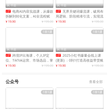
千启
千启




电商AI内容实战课，从爆款
无界关键词爆流课，破局布
拆解到转化文案，AI全流程赋
局逻辑、阶段精准引流，实现流
能，解放人力，单月节省内容成
量翻倍，店铺业绩增长50%+
¥ 19.90
¥ 199.00
¥ 19.90
¥ 199.00
本数万元
1章1课
1章1课
千启
千启




跨境IP出海课，个人IP定
2025小红书爆量会线上课
位、TikTok运营、市场选品，掌
(更新) ：0到1打造高收益带货账
握核心闭环，实现月入1万美金
号，靠小红书带货年入100w？
¥ 19.90
¥ 199.00
¥ 19.90
¥ 199.00
+
机会来了！
公众号
查看全部
1章1课
1章1课