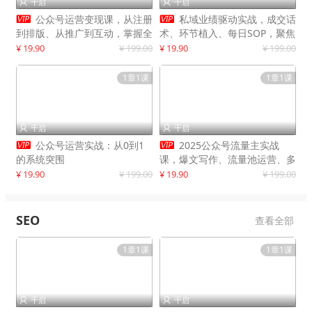
千启
千启




公众号运营变现课，从注册
私域业绩驱动实战，成交话
到排版、从推广到互动，掌握全
术、环节植入、每日SOP，聚焦
流程，开启个人品牌月入
增长，驱动营收持续突破
¥ 19.90
¥ 199.00
¥ 19.90
¥ 199.00
30000+
1章1课
1章1课
千启
千启




公众号运营实战：从0到1
2025公众号流量主实战
的系统突围
课，爆文写作、流量池运营、多
平台分发，新手日入千元月赚5
¥ 19.90
¥ 199.00
¥ 19.90
¥ 199.00
万+更新11月
SEO
查看全部
1章1课
1章1课
千启
千启

