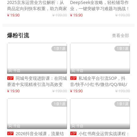
2025京东运营全方位解析：从
DeepSeek全攻略，轻松辅导作
商品定向到快车权重，助力商家
业，一键突破学习难题与挑战！
打造爆款商品
¥ 19.90
¥ 199.00
¥ 19.90
¥ 199.00
爆粉引流
查看全部
1章1课
1章1课
千启
千启




同城号变现进阶课：在同城
私域全平台引流SOP，抖
赛道中实现精准引流与高效变
音/快手/小红书/微信/QQ/B站/
现，单店月引流成交额提升50%
闲鱼等，技术合集，高效转化公
¥ 19.90
¥ 199.00
¥ 19.90
¥ 199.00
域流量
1章1课
1章1课
千启
千启




2026抖音全域课，流量结
小红书商业运营实战课程：