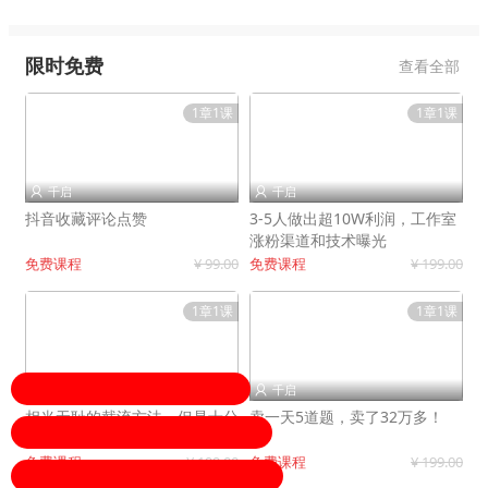
限时免费
查看全部
1章1课
1章1课
千启
千启


抖音收藏评论点赞
3-5人做出超10W利润，工作室
涨粉渠道和技术曝光
免费课程
¥ 99.00
免费课程
¥ 199.00
1章1课
1章1课
千启
千启


相当无耻的截流方法，但是十分
卖一天5道题，卖了32万多！
有效！
免费课程
¥ 199.00
免费课程
¥ 199.00