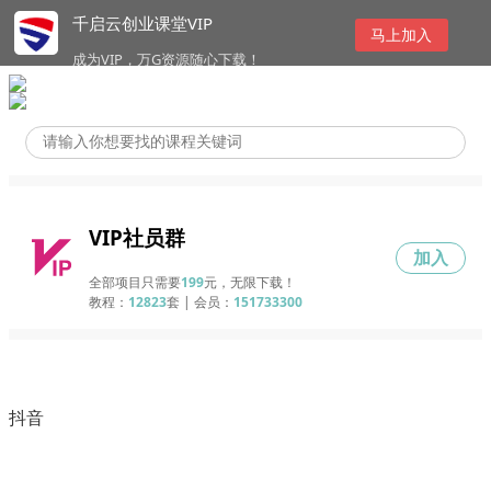
千启云创业课堂VIP
马上加入
成为VIP，万G资源随心下载！
VIP社员群
加入
全部项目只需要
199
元，无限下载！
教程：
12823
套 | 会员：
151733300
抖音