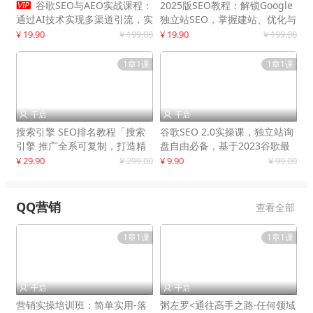

谷歌SEO与AEO实战课程：
2025版SEO教程：解锁Google
通过AI技术实现多渠道引流，实
独立站SEO，掌握建站、优化与
现网站流量增长300%
变现技巧
¥ 19.90
¥ 199.00
¥ 19.90
¥ 199.00
1章1课
1章1课
千启
千启


搜索引擎 SEO排名教程「搜索
谷歌SEO 2.0实操课，独立站询
引擎 推广全系可复制，打造精
盘自由必备，基于2023谷歌最
准被动流量系统
新算法录制
¥ 29.90
¥ 299.00
¥ 9.90
¥ 99.00
QQ营销
查看全部
1章1课
1章1课
千启
千启


营销实操培训班：简单实用-落
粥左罗<通往高手之路·任何领域