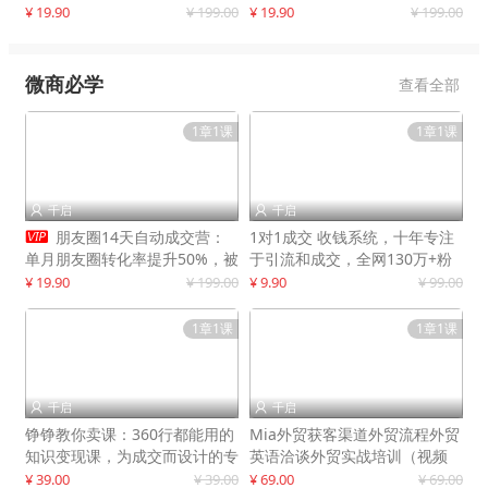
快速提升订单转化与店铺收益
¥ 19.90
¥ 199.00
¥ 19.90
¥ 199.00
微商必学
查看全部
1章1课
1章1课
千启
千启



朋友圈14天自动成交营：
1对1成交 收钱系统，十年专注
单月朋友圈转化率提升50%，被
于引流和成交，全网130万+粉
动收入超3万元
丝
¥ 19.90
¥ 199.00
¥ 9.90
¥ 99.00
1章1课
1章1课
千启
千启


铮铮教你卖课：360行都能用的
Mia外贸获客渠道外贸流程外贸
知识变现课，为成交而设计的专
英语洽谈外贸实战培训（视频
属课程
课）价值399元
¥ 39.00
¥ 39.00
¥ 69.00
¥ 69.00