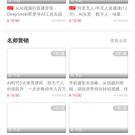
千启
千启




从AI视频到直播变现，
抖音无人/半无人直播课(12
DeepSeek/即梦等AI工具实战
月)，AI实景、数字人、绿幕、
教学，生产爆款视频，打造高流
多种玩法、24小时自动盈利
¥ 19.90
¥ 199.00
¥ 19.90
¥ 199.00
量账号
名师营销
查看全部
1章1课
1章1课
千启
千启


AI时代5大体系课程：助力个人
手机摄影全攻略，从拍摄到剪
价值跃升，一步步教你年入百万
辑，训练营带你玩转短视频，轻
松拍大片
¥ 19.90
¥ 199.00
¥ 19.90
¥ 199.00
1章1课
1章1课
千启
千启

