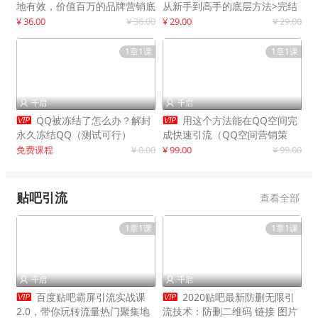
地有效，价值百万的品牌营销底
从新手到高手的底层方法>完结
层逻辑
¥ 36.00
¥ 36.00
¥ 29.00
¥ 29.00
1章1课
1章1课
千启
千启




QQ被冻结了怎么办？解封
用这个方法能在QQ空间完
永久冻结QQ（测试可行）
成快速引流（QQ空间营销策
略）
免费课程
¥ 0.00
¥ 99.00
¥ 99.00
贴吧引流
查看全部
1章1课
1章1课
千启
千启




百度贴吧霸屏引流实战课
2020贴吧最新防删无限引
2.0，带你玩转流量热门聚集地
流技术：防删二维码 链接 图片