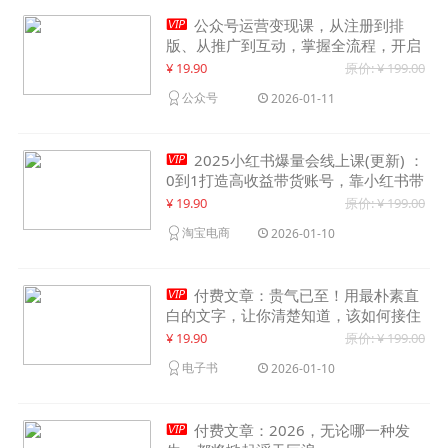

公众号运营变现课，从注册到排
版、从推广到互动，掌握全流程，开启
个人品牌月入30000+
¥ 19.90
原价: ¥ 199.00
公众号
2026-01-11

2025小红书爆量会线上课(更新) ：
0到1打造高收益带货账号，靠小红书带
货年入100w？机会来了！
¥ 19.90
原价: ¥ 199.00
淘宝电商
2026-01-10

付费文章：贵气已至！用最朴素直
白的文字，让你清楚知道，该如何接住
这一次时代的泼天富贵
¥ 19.90
原价: ¥ 199.00
电子书
2026-01-10

付费文章：2026，无论哪一种发