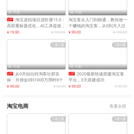
千启
千启



淘宝虚拟项目进阶课15.0：
淘宝客从入门到精通，教你做一
高权重标题优化，AI工具提效，
个赚钱的淘宝客，从0到月入过
自动盈利模式搭建
万
¥ 19.90
¥ 199.00
¥ 99.00
¥ 199.00
1章1课
1章1课
千启
千启




从0开始玩转淘客社群实
2020最新快速搭建淘宝客
操：月佣金0到1000万用时6个
平台，3天搭建成功
月
¥ 99.00
¥ 99.00
¥ 99.00
¥ 99.00
淘宝电商
查看全部
1章1课
1章1课