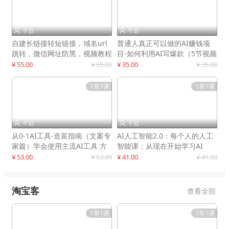
千启
千启


自建长链接转短链接，域名url
普通人真正可以做的AI赚钱项
跳转，微信网址防黑，视频教程
目-如何利用AI写爆款（5节视频
手把手教你
课）
¥ 55.00
¥ 55.00
¥ 35.00
¥ 35.00
1章1课
1章1课
千启
千启


从0-1AI工具-造富指南（文案专
AI人工智能2.0：每个人的人工
家篇）学会使用主流AI工具 方
智能课：从现在开始学习AI
法和心法的融合
¥ 53.00
¥ 53.00
¥ 41.00
¥ 41.00
淘宝客
查看全部
1章1课
1章1课