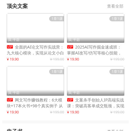
顶尖文案
查看全部
1章1课
1章1课
千启
千启




全面的AI论文写作实战营：
2025AI写作掘金速成班：
九大核心模块，实现从论文小白
掌握AI改写/仿写等核心技能，
到高效产出的跨越
实现单篇文案变现500+
¥ 19.90
¥ 199.00
¥ 19.90
¥ 199.00
1章1课
1章1课
千启
千启




网文写作赚钱教程：6大模
文案杀手创始人IP高端实战
块+17本火书+98个真实例子 从
课：突破高客单成交瓶颈，实现
入门到精通实战方法
IP商业价值最大化
¥ 19.90
¥ 199.00
¥ 19.90
¥ 199.00