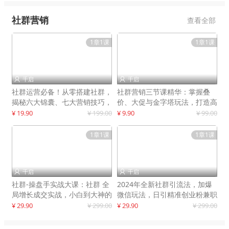
社群营销
查看全部
1章1课
1章1课
千启
千启


社群运营必备！从零搭建社群，
社群营销三节课精华：掌握叠
揭秘六大锦囊、七大营销技巧，
价、大促与金字塔玩法，打造高
打造火爆社群
效营销体系
¥ 19.90
¥ 199.00
¥ 9.90
¥ 99.00
1章1课
1章1课
千启
千启


社群-操盘手实战大课：社群 全
2024年全新社群引流法，加爆
局增长成交实战，小白到大神的
微信玩法，日引精准创业粉兼职
进阶之路
粉200+
¥ 29.90
¥ 299.00
¥ 29.90
¥ 299.00