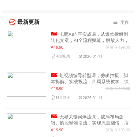
最新更新
更多


电商AI内容实战课，从爆款拆解到
转化文案，AI全流程赋能，解放人力，
单月节省内容成本数万元
¥ 19.90
原价: ¥ 199.00
淘宝电商
2026-01-11

短视频编导转型课，剪辑拍摄、脚
本拆解、实战投流，四周系统教学，快
速入行月入2w+
¥ 19.90
原价: ¥ 199.00
抖音快手
2026-01-11

无界关键词爆流课，破局布局逻
辑、阶段精准引流，实现流量翻倍，店
铺业绩增长50%+
¥ 19.90
原价: ¥ 199.00