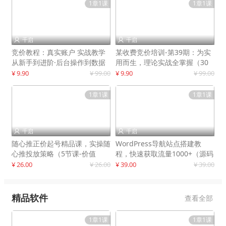
1章1课
1章1课
千启
千启


竞价教程：真实账户 实战教学
某收费竞价培训-第39期：为实
从新手到进阶·后台操作到数据
用而生，理论实战全掌握（30
优化
节课）
¥ 9.90
¥ 99.00
¥ 9.90
¥ 99.00
1章1课
1章1课
千启
千启


随心推正价起号精品课，实操随
WordPress导航站点搭建教
心推投放策略（5节课-价值
程，快速获取流量1000+（源码
298）
+教程）
¥ 26.00
¥ 26.00
¥ 39.00
¥ 39.00
精品软件
查看全部
1章1课
1章1课