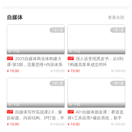
自媒体
查看全部
1章1课
1章1课
千启
千启




2025自媒体商业体构建大
强人设变现黑皮书：从0到
课-第5期，流量思维+内容体系
1构建高客单成交闭环
+变现闭环，打造个人可持续生
¥ 19.90
¥ 199.00
¥ 19.90
¥ 199.00
意
1章1课
1章1课
千启
千启




自媒体写作实战课2.0，爆
AI+自媒体掘金课：赛道选
款标题、内容结构、IP打造，半
择+工具应用+爆款系统，新手
年复制30万粉月入10万+
快速起步，副业月入8000+
¥ 19.90
¥ 199.00
¥ 19.90
¥ 199.00