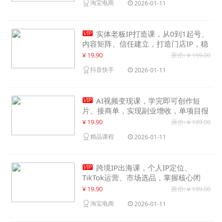
淘宝电商
2026-01-11

实体老板IP打造课，从0到1起号、
内容矩阵、信任建立，打造门店IP，稳
定获客增收
¥ 19.90
原价: ¥ 199.00
抖音快手
2026-01-11

AI视频变现课，学完即可创作短
片、接商单，实现副业增收，单项目报
价可达千元
¥ 19.90
原价: ¥ 199.00
精品课程
2026-01-11

跨境IP出海课，个人IP定位、
TikTok运营、市场选品，掌握核心闭
环，实现月入1万美金+
¥ 19.90
原价: ¥ 199.00
淘宝电商
2026-01-11