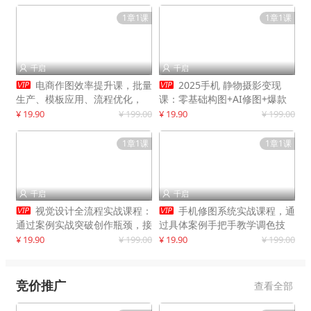
1章1课
1章1课
千启
千启




电商作图效率提升课，批量
2025手机 静物摄影变现
生产、模板应用、流程优化，
课：零基础构图+AI修图+爆款
20+细分品类实操案例，月赚3
创作
¥ 19.90
¥ 199.00
¥ 19.90
¥ 199.00
万
1章1课
1章1课
千启
千启




视觉设计全流程实战课程：
手机修图系统实战课程，通
通过案例实战突破创作瓶颈，接
过具体案例手把手教学调色技
单月入20000+
巧，实现副业变现
¥ 19.90
¥ 199.00
¥ 19.90
¥ 199.00
竞价推广
查看全部