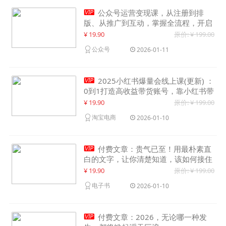

公众号运营变现课，从注册到排
版、从推广到互动，掌握全流程，开启
个人品牌月入30000+
¥ 19.90
原价: ¥ 199.00
公众号
2026-01-11

2025小红书爆量会线上课(更新) ：
0到1打造高收益带货账号，靠小红书带
货年入100w？机会来了！
¥ 19.90
原价: ¥ 199.00
淘宝电商
2026-01-10

付费文章：贵气已至！用最朴素直
白的文字，让你清楚知道，该如何接住
这一次时代的泼天富贵
¥ 19.90
原价: ¥ 199.00
电子书
2026-01-10

付费文章：2026，无论哪一种发