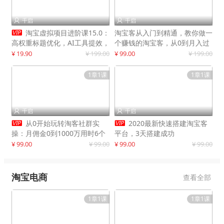
千启
千启



淘宝虚拟项目进阶课15.0：
淘宝客从入门到精通，教你做一
高权重标题优化，AI工具提效，
个赚钱的淘宝客，从0到月入过
自动盈利模式搭建
万
¥ 19.90
¥ 199.00
¥ 99.00
¥ 199.00
1章1课
1章1课
千启
千启




从0开始玩转淘客社群实
2020最新快速搭建淘宝客
操：月佣金0到1000万用时6个
平台，3天搭建成功
月
¥ 99.00
¥ 99.00
¥ 99.00
¥ 99.00
淘宝电商
查看全部
1章1课
1章1课