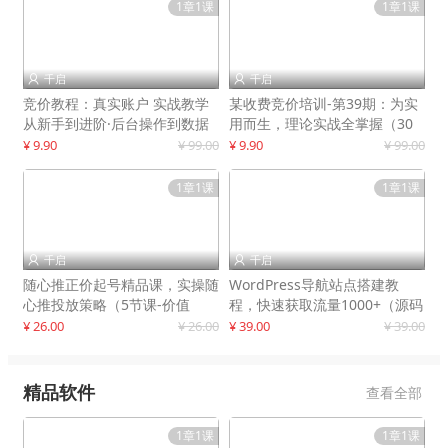
1章1课
1章1课
千启
千启


竞价教程：真实账户 实战教学
某收费竞价培训-第39期：为实
从新手到进阶·后台操作到数据
用而生，理论实战全掌握（30
优化
节课）
¥ 9.90
¥ 99.00
¥ 9.90
¥ 99.00
1章1课
1章1课
千启
千启


随心推正价起号精品课，实操随
WordPress导航站点搭建教
心推投放策略（5节课-价值
程，快速获取流量1000+（源码
298）
+教程）
¥ 26.00
¥ 26.00
¥ 39.00
¥ 39.00
精品软件
查看全部
1章1课
1章1课