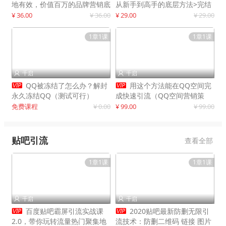
地有效，价值百万的品牌营销底
从新手到高手的底层方法>完结
层逻辑
¥ 36.00
¥ 36.00
¥ 29.00
¥ 29.00
1章1课
1章1课
千启
千启




QQ被冻结了怎么办？解封
用这个方法能在QQ空间完
永久冻结QQ（测试可行）
成快速引流（QQ空间营销策
略）
免费课程
¥ 0.00
¥ 99.00
¥ 99.00
贴吧引流
查看全部
1章1课
1章1课
千启
千启




百度贴吧霸屏引流实战课
2020贴吧最新防删无限引
2.0，带你玩转流量热门聚集地
流技术：防删二维码 链接 图片