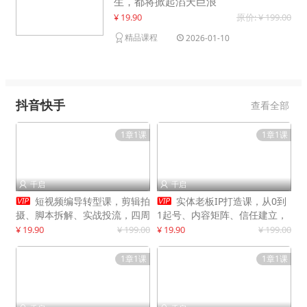
生，都将掀起滔天巨浪
¥ 19.90
原价: ¥ 199.00
精品课程
2026-01-10
抖音快手
查看全部
1章1课
1章1课
千启
千启




短视频编导转型课，剪辑拍
实体老板IP打造课，从0到
摄、脚本拆解、实战投流，四周
1起号、内容矩阵、信任建立，
系统教学，快速入行月入2w+
打造门店IP，稳定获客增收
¥ 19.90
¥ 199.00
¥ 19.90
¥ 199.00
1章1课
1章1课