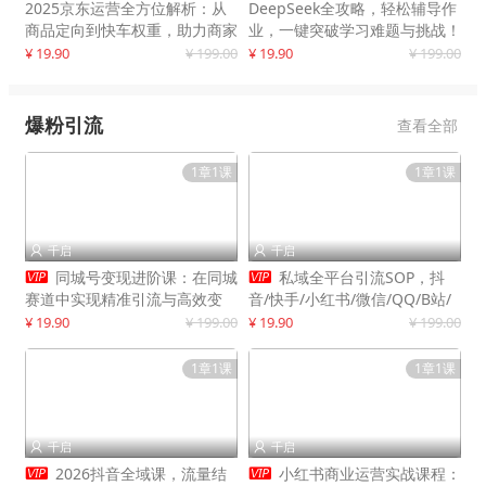
2025京东运营全方位解析：从
DeepSeek全攻略，轻松辅导作
商品定向到快车权重，助力商家
业，一键突破学习难题与挑战！
打造爆款商品
¥ 19.90
¥ 199.00
¥ 19.90
¥ 199.00
爆粉引流
查看全部
1章1课
1章1课
千启
千启




同城号变现进阶课：在同城
私域全平台引流SOP，抖
赛道中实现精准引流与高效变
音/快手/小红书/微信/QQ/B站/
现，单店月引流成交额提升50%
闲鱼等，技术合集，高效转化公
¥ 19.90
¥ 199.00
¥ 19.90
¥ 199.00
域流量
1章1课
1章1课
千启
千启




2026抖音全域课，流量结
小红书商业运营实战课程：