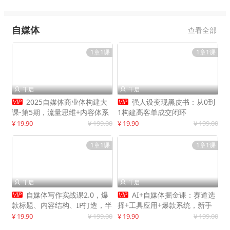
自媒体
查看全部
1章1课
1章1课
千启
千启




2025自媒体商业体构建大
强人设变现黑皮书：从0到
课-第5期，流量思维+内容体系
1构建高客单成交闭环
+变现闭环，打造个人可持续生
¥ 19.90
¥ 199.00
¥ 19.90
¥ 199.00
意
1章1课
1章1课
千启
千启




自媒体写作实战课2.0，爆
AI+自媒体掘金课：赛道选
款标题、内容结构、IP打造，半
择+工具应用+爆款系统，新手
年复制30万粉月入10万+
快速起步，副业月入8000+
¥ 19.90
¥ 199.00
¥ 19.90
¥ 199.00