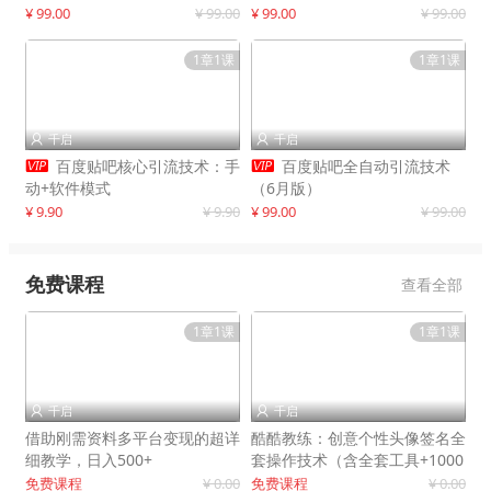
制作
¥ 99.00
¥ 99.00
¥ 99.00
¥ 99.00
1章1课
1章1课
千启
千启




百度贴吧核心引流技术：手
百度贴吧全自动引流技术
动+软件模式
（6月版）
¥ 9.90
¥ 9.90
¥ 99.00
¥ 99.00
免费课程
查看全部
1章1课
1章1课
千启
千启


借助刚需资料多平台变现的超详
酷酷教练：创意个性头像签名全
细教学，日入500+
套操作技术（含全套工具+1000
套模板）
免费课程
¥ 0.00
免费课程
¥ 0.00