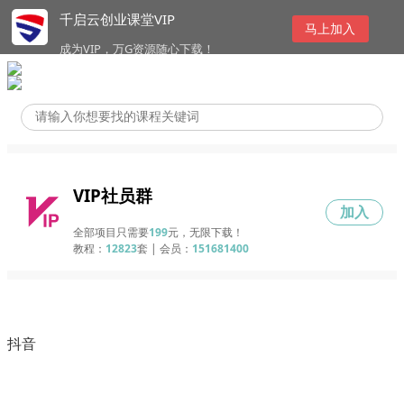
千启云创业课堂VIP
马上加入
成为VIP，万G资源随心下载！
VIP社员群
加入
全部项目只需要
199
元，无限下载！
教程：
12823
套 | 会员：
151681400
抖音