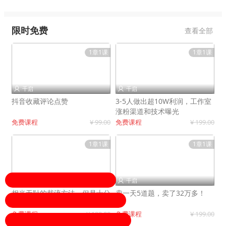
限时免费
查看全部
1章1课
1章1课
千启
千启


抖音收藏评论点赞
3-5人做出超10W利润，工作室
涨粉渠道和技术曝光
免费课程
¥ 99.00
免费课程
¥ 199.00
1章1课
1章1课
千启
千启


相当无耻的截流方法，但是十分
卖一天5道题，卖了32万多！
有效！
免费课程
¥ 199.00
免费课程
¥ 199.00