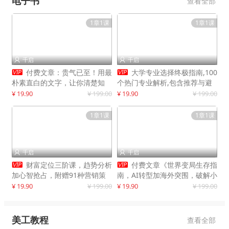
电子书
查看全部
1章1课
1章1课
千启
千启




付费文章：贵气已至！用最
大学专业选择终极指南,100
朴素直白的文字，让你清楚知
个热门专业解析,包含推荐与避
道，该如何接住这一次时代的泼
雷实用建议
¥ 19.90
¥ 199.00
¥ 19.90
¥ 199.00
天富贵
1章1课
1章1课
千启
千启




财富定位三阶课，趋势分析
付费文章《世界变局生存指
加心智抢占，附赠91种营销策
南，AI转型加海外突围，破解小
略模型
城市生存陷阱》
¥ 19.90
¥ 199.00
¥ 19.90
¥ 199.00
美工教程
查看全部