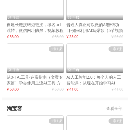
千启
千启


自建长链接转短链接，域名url
普通人真正可以做的AI赚钱项
跳转，微信网址防黑，视频教程
目-如何利用AI写爆款（5节视频
手把手教你
课）
¥ 55.00
¥ 55.00
¥ 35.00
¥ 35.00
1章1课
1章1课
千启
千启


从0-1AI工具-造富指南（文案专
AI人工智能2.0：每个人的人工
家篇）学会使用主流AI工具 方
智能课：从现在开始学习AI
法和心法的融合
¥ 53.00
¥ 53.00
¥ 41.00
¥ 41.00
淘宝客
查看全部
1章1课
1章1课