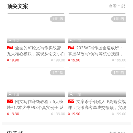
顶尖文案
查看全部
1章1课
1章1课
千启
千启




全面的AI论文写作实战营：
2025AI写作掘金速成班：
九大核心模块，实现从论文小白
掌握AI改写/仿写等核心技能，
到高效产出的跨越
实现单篇文案变现500+
¥ 19.90
¥ 199.00
¥ 19.90
¥ 199.00
1章1课
1章1课
千启
千启




网文写作赚钱教程：6大模
文案杀手创始人IP高端实战
块+17本火书+98个真实例子 从
课：突破高客单成交瓶颈，实现
入门到精通实战方法
IP商业价值最大化
¥ 19.90
¥ 199.00
¥ 19.90
¥ 199.00