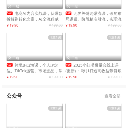
千启
千启




电商AI内容实战课，从爆款
无界关键词爆流课，破局布
拆解到转化文案，AI全流程赋
局逻辑、阶段精准引流，实现流
能，解放人力，单月节省内容成
量翻倍，店铺业绩增长50%+
¥ 19.90
¥ 199.00
¥ 19.90
¥ 199.00
本数万元
1章1课
1章1课
千启
千启




跨境IP出海课，个人IP定
2025小红书爆量会线上课
位、TikTok运营、市场选品，掌
(更新) ：0到1打造高收益带货账
握核心闭环，实现月入1万美金
号，靠小红书带货年入100w？
¥ 19.90
¥ 199.00
¥ 19.90
¥ 199.00
+
机会来了！
公众号
查看全部
1章1课
1章1课