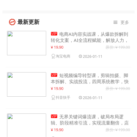
最新更新
更多


电商AI内容实战课，从爆款拆解到
转化文案，AI全流程赋能，解放人力，
单月节省内容成本数万元
¥ 19.90
原价: ¥ 199.00
淘宝电商
2026-01-11

短视频编导转型课，剪辑拍摄、脚
本拆解、实战投流，四周系统教学，快
速入行月入2w+
¥ 19.90
原价: ¥ 199.00
抖音快手
2026-01-11

无界关键词爆流课，破局布局逻
辑、阶段精准引流，实现流量翻倍，店
铺业绩增长50%+
¥ 19.90
原价: ¥ 199.00