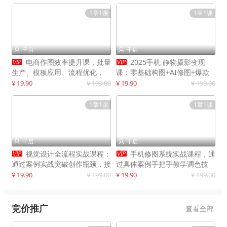
1章1课
1章1课
千启
千启




电商作图效率提升课，批量
2025手机 静物摄影变现
生产、模板应用、流程优化，
课：零基础构图+AI修图+爆款
20+细分品类实操案例，月赚3
创作
¥ 19.90
¥ 199.00
¥ 19.90
¥ 199.00
万
1章1课
1章1课
千启
千启




视觉设计全流程实战课程：
手机修图系统实战课程，通
通过案例实战突破创作瓶颈，接
过具体案例手把手教学调色技
单月入20000+
巧，实现副业变现
¥ 19.90
¥ 199.00
¥ 19.90
¥ 199.00
竞价推广
查看全部