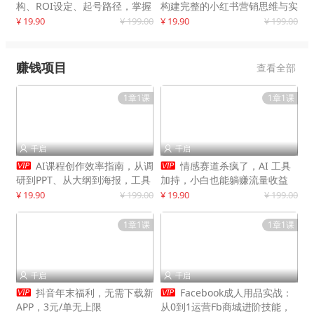
构、ROI设定、起号路径，掌握
构建完整的小红书营销思维与实
平台新规下利润最大化
战能力，案例店铺月销破百万！
¥ 19.90
¥ 199.00
¥ 19.90
¥ 199.00
赚钱项目
查看全部
1章1课
1章1课
千启
千启




AI课程创作效率指南，从调
情感赛道杀疯了，AI 工具
研到PPT、从大纲到海报，工具
加持，小白也能躺赚流量收益
赋能，打造可持续变现产品线
¥ 19.90
¥ 199.00
¥ 19.90
¥ 199.00
1章1课
1章1课
千启
千启




抖音年末福利，无需下载新
Facebook成人用品实战：
APP，3元/单无上限
从0到1运营Fb商城进阶技能，