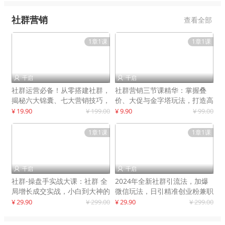
社群营销
查看全部
1章1课
1章1课
千启
千启


社群运营必备！从零搭建社群，
社群营销三节课精华：掌握叠
揭秘六大锦囊、七大营销技巧，
价、大促与金字塔玩法，打造高
打造火爆社群
效营销体系
¥ 19.90
¥ 199.00
¥ 9.90
¥ 99.00
1章1课
1章1课
千启
千启


社群-操盘手实战大课：社群 全
2024年全新社群引流法，加爆
局增长成交实战，小白到大神的
微信玩法，日引精准创业粉兼职
进阶之路
粉200+
¥ 29.90
¥ 299.00
¥ 29.90
¥ 299.00