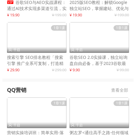

谷歌SEO与AEO实战课程：
2025版SEO教程：解锁Google
通过AI技术实现多渠道引流，实
独立站SEO，掌握建站、优化与
现网站流量增长300%
变现技巧
¥ 19.90
¥ 199.00
¥ 19.90
¥ 199.00
1章1课
1章1课
千启
千启


搜索引擎 SEO排名教程「搜索
谷歌SEO 2.0实操课，独立站询
引擎 推广全系可复制，打造精
盘自由必备，基于2023谷歌最
准被动流量系统
新算法录制
¥ 29.90
¥ 299.00
¥ 9.90
¥ 99.00
QQ营销
查看全部
1章1课
1章1课
千启
千启


营销实操培训班：简单实用-落
粥左罗<通往高手之路·任何领域