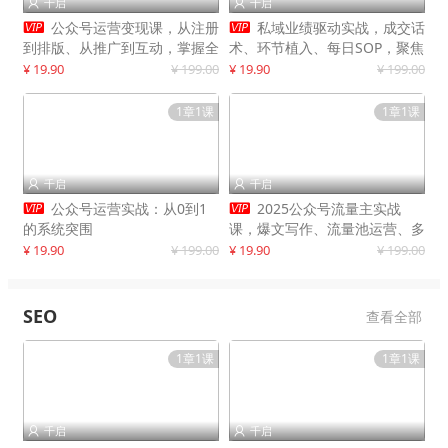
千启
千启




公众号运营变现课，从注册
私域业绩驱动实战，成交话
到排版、从推广到互动，掌握全
术、环节植入、每日SOP，聚焦
流程，开启个人品牌月入
增长，驱动营收持续突破
¥ 19.90
¥ 199.00
¥ 19.90
¥ 199.00
30000+
1章1课
1章1课
千启
千启




公众号运营实战：从0到1
2025公众号流量主实战
的系统突围
课，爆文写作、流量池运营、多
平台分发，新手日入千元月赚5
¥ 19.90
¥ 199.00
¥ 19.90
¥ 199.00
万+更新11月
SEO
查看全部
1章1课
1章1课
千启
千启

