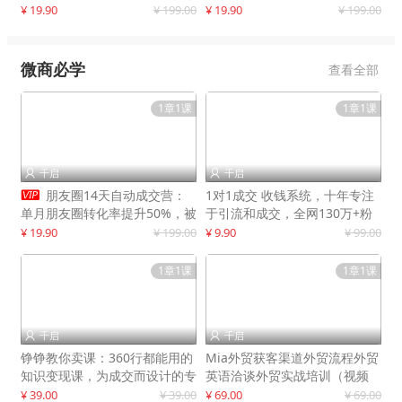
快速提升订单转化与店铺收益
¥ 19.90
¥ 199.00
¥ 19.90
¥ 199.00
微商必学
查看全部
1章1课
1章1课
千启
千启



朋友圈14天自动成交营：
1对1成交 收钱系统，十年专注
单月朋友圈转化率提升50%，被
于引流和成交，全网130万+粉
动收入超3万元
丝
¥ 19.90
¥ 199.00
¥ 9.90
¥ 99.00
1章1课
1章1课
千启
千启


铮铮教你卖课：360行都能用的
Mia外贸获客渠道外贸流程外贸
知识变现课，为成交而设计的专
英语洽谈外贸实战培训（视频
属课程
课）价值399元
¥ 39.00
¥ 39.00
¥ 69.00
¥ 69.00