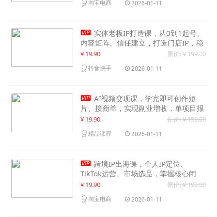
淘宝电商
2026-01-11

实体老板IP打造课，从0到1起号、
内容矩阵、信任建立，打造门店IP，稳
定获客增收
¥ 19.90
原价: ¥ 199.00
抖音快手
2026-01-11

AI视频变现课，学完即可创作短
片、接商单，实现副业增收，单项目报
价可达千元
¥ 19.90
原价: ¥ 199.00
精品课程
2026-01-11

跨境IP出海课，个人IP定位、
TikTok运营、市场选品，掌握核心闭
环，实现月入1万美金+
¥ 19.90
原价: ¥ 199.00
淘宝电商
2026-01-11