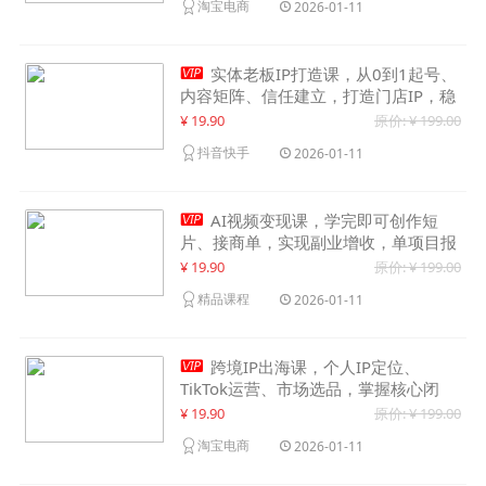
淘宝电商
2026-01-11

实体老板IP打造课，从0到1起号、
内容矩阵、信任建立，打造门店IP，稳
定获客增收
¥ 19.90
原价: ¥ 199.00
抖音快手
2026-01-11

AI视频变现课，学完即可创作短
片、接商单，实现副业增收，单项目报
价可达千元
¥ 19.90
原价: ¥ 199.00
精品课程
2026-01-11

跨境IP出海课，个人IP定位、
TikTok运营、市场选品，掌握核心闭
环，实现月入1万美金+
¥ 19.90
原价: ¥ 199.00
淘宝电商
2026-01-11