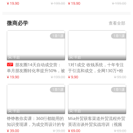
快速提升订单转化与店铺收益
¥ 19.90
¥ 199.00
¥ 19.90
¥ 199.00
微商必学
查看全部
1章1课
1章1课
千启
千启



朋友圈14天自动成交营：
1对1成交 收钱系统，十年专注
单月朋友圈转化率提升50%，被
于引流和成交，全网130万+粉
动收入超3万元
丝
¥ 19.90
¥ 199.00
¥ 9.90
¥ 99.00
1章1课
1章1课
千启
千启


铮铮教你卖课：360行都能用的
Mia外贸获客渠道外贸流程外贸
知识变现课，为成交而设计的专
英语洽谈外贸实战培训（视频
属课程
课）价值399元
¥ 39.00
¥ 39.00
¥ 69.00
¥ 69.00