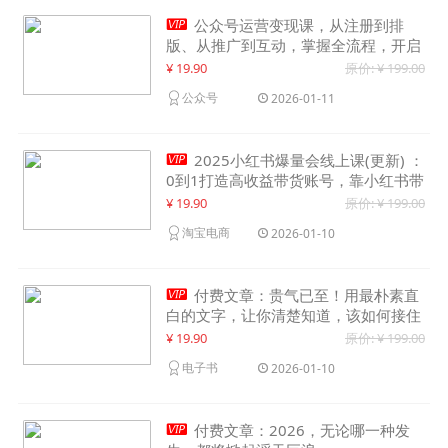

公众号运营变现课，从注册到排
版、从推广到互动，掌握全流程，开启
个人品牌月入30000+
¥ 19.90
原价: ¥ 199.00
公众号
2026-01-11

2025小红书爆量会线上课(更新) ：
0到1打造高收益带货账号，靠小红书带
货年入100w？机会来了！
¥ 19.90
原价: ¥ 199.00
淘宝电商
2026-01-10

付费文章：贵气已至！用最朴素直
白的文字，让你清楚知道，该如何接住
这一次时代的泼天富贵
¥ 19.90
原价: ¥ 199.00
电子书
2026-01-10

付费文章：2026，无论哪一种发