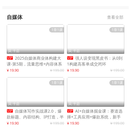
自媒体
查看全部
1章1课
1章1课
千启
千启




2025自媒体商业体构建大
强人设变现黑皮书：从0到
课-第5期，流量思维+内容体系
1构建高客单成交闭环
+变现闭环，打造个人可持续生
¥ 19.90
¥ 199.00
¥ 19.90
¥ 199.00
意
1章1课
1章1课
千启
千启




自媒体写作实战课2.0，爆
AI+自媒体掘金课：赛道选
款标题、内容结构、IP打造，半
择+工具应用+爆款系统，新手
年复制30万粉月入10万+
快速起步，副业月入8000+
¥ 19.90
¥ 199.00
¥ 19.90
¥ 199.00