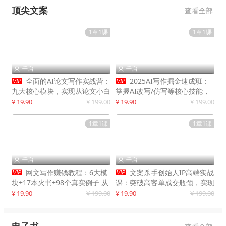
顶尖文案
查看全部
1章1课
1章1课
千启
千启




全面的AI论文写作实战营：
2025AI写作掘金速成班：
九大核心模块，实现从论文小白
掌握AI改写/仿写等核心技能，
到高效产出的跨越
实现单篇文案变现500+
¥ 19.90
¥ 199.00
¥ 19.90
¥ 199.00
1章1课
1章1课
千启
千启




网文写作赚钱教程：6大模
文案杀手创始人IP高端实战
块+17本火书+98个真实例子 从
课：突破高客单成交瓶颈，实现
入门到精通实战方法
IP商业价值最大化
¥ 19.90
¥ 199.00
¥ 19.90
¥ 199.00