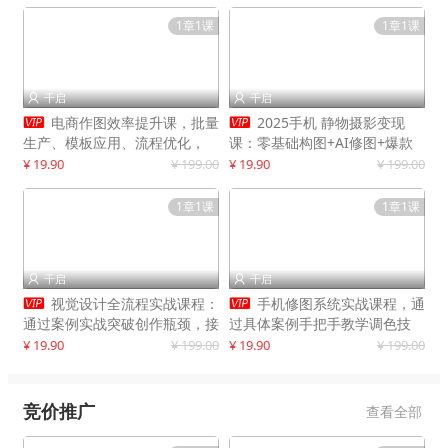
1章1课
1章1课
千启
千启




电商作图效率提升课，批量
2025手机 静物摄影变现
生产、模板应用、流程优化，
课：零基础构图+AI修图+爆款
20+细分品类实操案例，月赚3
创作
¥ 19.90
¥ 199.00
¥ 19.90
¥ 199.00
万
1章1课
1章1课
千启
千启




视觉设计全流程实战课程：
手机修图系统实战课程，通
通过案例实战突破创作瓶颈，接
过具体案例手把手教学调色技
单月入20000+
巧，实现副业变现
¥ 19.90
¥ 199.00
¥ 19.90
¥ 199.00
竞价推广
查看全部