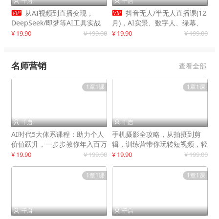
千启
千启




从AI视频到直播变现，
抖音无人/半无人直播课(12
DeepSeek/即梦等AI工具实战
月)，AI实景、数字人、绿幕、
教学，生产爆款视频，打造高流
多种玩法、24小时自动盈利
¥ 19.90
¥ 199.00
¥ 19.90
¥ 199.00
量账号
名师营销
查看全部
1章1课
1章1课
千启
千启


AI时代5大体系课程：助力个人
手机摄影全攻略，从拍摄到剪
价值跃升，一步步教你年入百万
辑，训练营带你玩转短视频，轻
松拍大片
¥ 19.90
¥ 199.00
¥ 19.90
¥ 199.00
1章1课
1章1课
千启
千启

