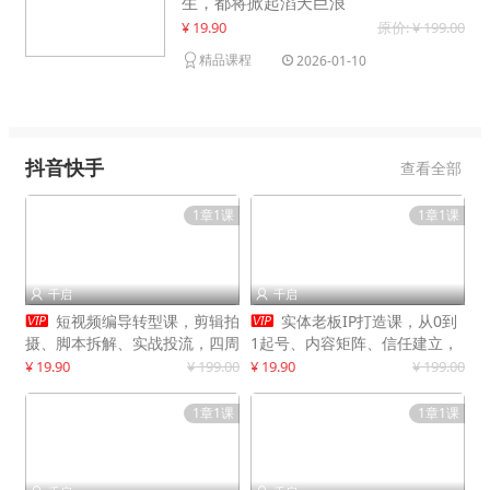
生，都将掀起滔天巨浪
¥ 19.90
原价: ¥ 199.00
精品课程
2026-01-10
抖音快手
查看全部
1章1课
1章1课
千启
千启




短视频编导转型课，剪辑拍
实体老板IP打造课，从0到
摄、脚本拆解、实战投流，四周
1起号、内容矩阵、信任建立，
系统教学，快速入行月入2w+
打造门店IP，稳定获客增收
¥ 19.90
¥ 199.00
¥ 19.90
¥ 199.00
1章1课
1章1课