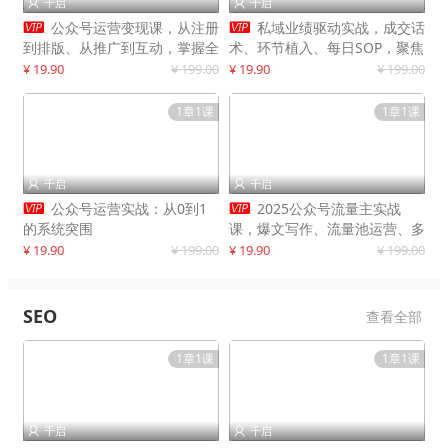
千启
千启




公众号运营变现课，从注册
私域业绩驱动实战，成交话
到排版、从推广到互动，掌握全
术、环节植入、每日SOP，聚焦
流程，开启个人品牌月入
增长，驱动营收持续突破
¥ 19.90
¥ 199.00
¥ 19.90
¥ 199.00
30000+
1章1课
1章1课
千启
千启




公众号运营实战：从0到1
2025公众号流量主实战
的系统突围
课，爆文写作、流量池运营、多
平台分发，新手日入千元月赚5
¥ 19.90
¥ 199.00
¥ 19.90
¥ 199.00
万+更新11月
SEO
查看全部
1章1课
1章1课
千启
千启

