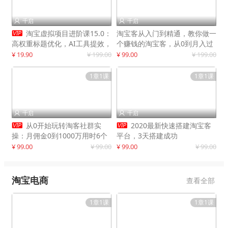
千启
千启



淘宝虚拟项目进阶课15.0：
淘宝客从入门到精通，教你做一
高权重标题优化，AI工具提效，
个赚钱的淘宝客，从0到月入过
自动盈利模式搭建
万
¥ 19.90
¥ 199.00
¥ 99.00
¥ 199.00
1章1课
1章1课
千启
千启




从0开始玩转淘客社群实
2020最新快速搭建淘宝客
操：月佣金0到1000万用时6个
平台，3天搭建成功
月
¥ 99.00
¥ 99.00
¥ 99.00
¥ 99.00
淘宝电商
查看全部
1章1课
1章1课