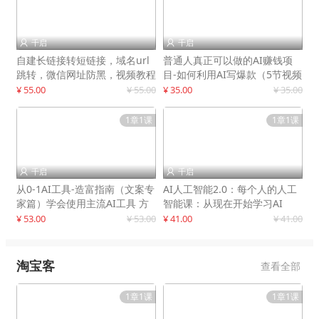
千启
千启


自建长链接转短链接，域名url
普通人真正可以做的AI赚钱项
跳转，微信网址防黑，视频教程
目-如何利用AI写爆款（5节视频
手把手教你
课）
¥ 55.00
¥ 55.00
¥ 35.00
¥ 35.00
1章1课
1章1课
千启
千启


从0-1AI工具-造富指南（文案专
AI人工智能2.0：每个人的人工
家篇）学会使用主流AI工具 方
智能课：从现在开始学习AI
法和心法的融合
¥ 53.00
¥ 53.00
¥ 41.00
¥ 41.00
淘宝客
查看全部
1章1课
1章1课