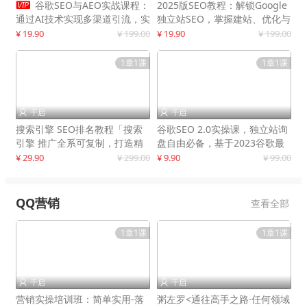

谷歌SEO与AEO实战课程：
2025版SEO教程：解锁Google
通过AI技术实现多渠道引流，实
独立站SEO，掌握建站、优化与
现网站流量增长300%
变现技巧
¥ 19.90
¥ 199.00
¥ 19.90
¥ 199.00
1章1课
1章1课
千启
千启


搜索引擎 SEO排名教程「搜索
谷歌SEO 2.0实操课，独立站询
引擎 推广全系可复制，打造精
盘自由必备，基于2023谷歌最
准被动流量系统
新算法录制
¥ 29.90
¥ 299.00
¥ 9.90
¥ 99.00
QQ营销
查看全部
1章1课
1章1课
千启
千启


营销实操培训班：简单实用-落
粥左罗<通往高手之路·任何领域