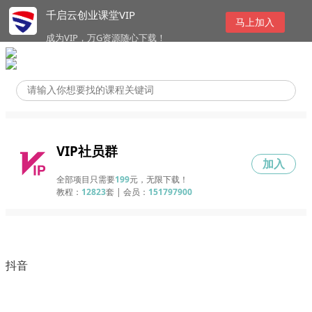
千启云创业课堂VIP
马上加入
成为VIP，万G资源随心下载！
VIP社员群
加入
全部项目只需要
199
元，无限下载！
教程：
12823
套 | 会员：
151797900
抖音