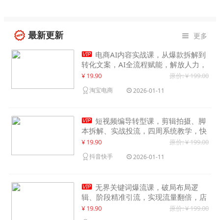
最新更新
更多


电商AI内容实战课，从爆款拆解到
转化文案，AI全流程赋能，解放人力，
单月节省内容成本数万元
¥ 19.90
原价: ¥ 199.00
淘宝电商
2026-01-11

短视频编导转型课，剪辑拍摄、脚
本拆解、实战投流，四周系统教学，快
速入行月入2w+
¥ 19.90
原价: ¥ 199.00
抖音快手
2026-01-11

无界关键词爆流课，破局布局逻
辑、阶段精准引流，实现流量翻倍，店
铺业绩增长50%+
¥ 19.90
原价: ¥ 199.00