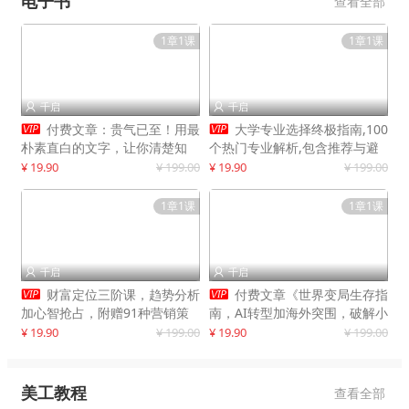
电子书
查看全部
1章1课
1章1课
千启
千启




付费文章：贵气已至！用最
大学专业选择终极指南,100
朴素直白的文字，让你清楚知
个热门专业解析,包含推荐与避
道，该如何接住这一次时代的泼
雷实用建议
¥ 19.90
¥ 199.00
¥ 19.90
¥ 199.00
天富贵
1章1课
1章1课
千启
千启




财富定位三阶课，趋势分析
付费文章《世界变局生存指
加心智抢占，附赠91种营销策
南，AI转型加海外突围，破解小
略模型
城市生存陷阱》
¥ 19.90
¥ 199.00
¥ 19.90
¥ 199.00
美工教程
查看全部