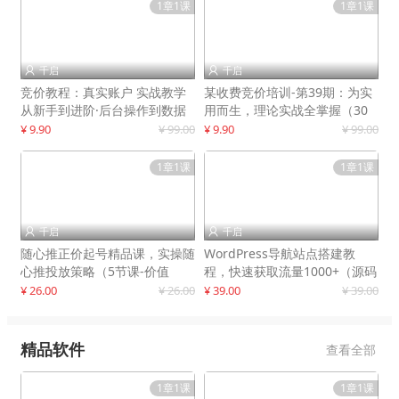
1章1课
1章1课
千启
千启


竞价教程：真实账户 实战教学
某收费竞价培训-第39期：为实
从新手到进阶·后台操作到数据
用而生，理论实战全掌握（30
优化
节课）
¥ 9.90
¥ 99.00
¥ 9.90
¥ 99.00
1章1课
1章1课
千启
千启


随心推正价起号精品课，实操随
WordPress导航站点搭建教
心推投放策略（5节课-价值
程，快速获取流量1000+（源码
298）
+教程）
¥ 26.00
¥ 26.00
¥ 39.00
¥ 39.00
精品软件
查看全部
1章1课
1章1课