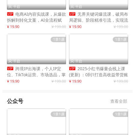
千启
千启




电商AI内容实战课，从爆款
无界关键词爆流课，破局布
拆解到转化文案，AI全流程赋
局逻辑、阶段精准引流，实现流
能，解放人力，单月节省内容成
量翻倍，店铺业绩增长50%+
¥ 19.90
¥ 199.00
¥ 19.90
¥ 199.00
本数万元
1章1课
1章1课
千启
千启




跨境IP出海课，个人IP定
2025小红书爆量会线上课
位、TikTok运营、市场选品，掌
(更新) ：0到1打造高收益带货账
握核心闭环，实现月入1万美金
号，靠小红书带货年入100w？
¥ 19.90
¥ 199.00
¥ 19.90
¥ 199.00
+
机会来了！
公众号
查看全部
1章1课
1章1课