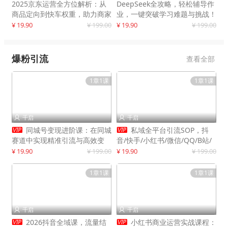
2025京东运营全方位解析：从
DeepSeek全攻略，轻松辅导作
商品定向到快车权重，助力商家
业，一键突破学习难题与挑战！
打造爆款商品
¥ 19.90
¥ 199.00
¥ 19.90
¥ 199.00
爆粉引流
查看全部
1章1课
1章1课
千启
千启




同城号变现进阶课：在同城
私域全平台引流SOP，抖
赛道中实现精准引流与高效变
音/快手/小红书/微信/QQ/B站/
现，单店月引流成交额提升50%
闲鱼等，技术合集，高效转化公
¥ 19.90
¥ 199.00
¥ 19.90
¥ 199.00
域流量
1章1课
1章1课
千启
千启




2026抖音全域课，流量结
小红书商业运营实战课程：