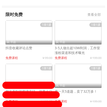
限时免费
查看全部
1章1课
1章1课
千启
千启


抖音收藏评论点赞
3-5人做出超10W利润，工作室
涨粉渠道和技术曝光
免费课程
¥ 99.00
免费课程
¥ 199.00
1章1课
1章1课
千启
千启


相当无耻的截流方法，但是十分
卖一天5道题，卖了32万多！
有效！
免费课程
¥ 199.00
免费课程
¥ 199.00