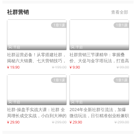
社群营销
查看全部
1章1课
1章1课
千启
千启


社群运营必备！从零搭建社群，
社群营销三节课精华：掌握叠
揭秘六大锦囊、七大营销技巧，
价、大促与金字塔玩法，打造高
打造火爆社群
效营销体系
¥ 19.90
¥ 199.00
¥ 9.90
¥ 99.00
1章1课
1章1课
千启
千启


社群-操盘手实战大课：社群 全
2024年全新社群引流法，加爆
局增长成交实战，小白到大神的
微信玩法，日引精准创业粉兼职
进阶之路
粉200+
¥ 29.90
¥ 299.00
¥ 29.90
¥ 299.00