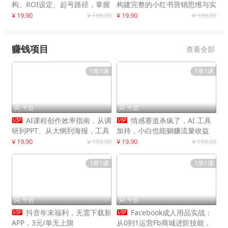
构、ROI设定、起号路径，掌握
构建完整的小红书营销思维与实
平台新规下利润最大化
战能力，案例店铺月销破百万！
¥ 19.90
¥ 199.00
¥ 19.90
¥ 199.00
赚钱项目
查看全部
1章1课
1章1课
千启
千启




AI课程创作效率指南，从调
情感赛道杀疯了，AI 工具
研到PPT、从大纲到海报，工具
加持，小白也能躺赚流量收益
赋能，打造可持续变现产品线
¥ 19.90
¥ 199.00
¥ 19.90
¥ 199.00
1章1课
1章1课
千启
千启




抖音年末福利，无需下载新
Facebook成人用品实战：
APP，3元/单无上限
从0到1运营Fb商城进阶技能，