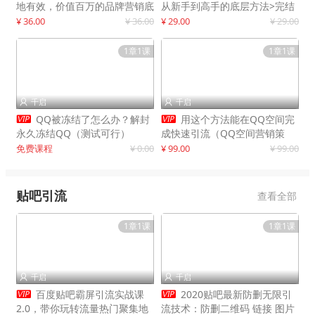
地有效，价值百万的品牌营销底
从新手到高手的底层方法>完结
层逻辑
¥ 36.00
¥ 36.00
¥ 29.00
¥ 29.00
1章1课
1章1课
千启
千启




QQ被冻结了怎么办？解封
用这个方法能在QQ空间完
永久冻结QQ（测试可行）
成快速引流（QQ空间营销策
略）
免费课程
¥ 0.00
¥ 99.00
¥ 99.00
贴吧引流
查看全部
1章1课
1章1课
千启
千启




百度贴吧霸屏引流实战课
2020贴吧最新防删无限引
2.0，带你玩转流量热门聚集地
流技术：防删二维码 链接 图片