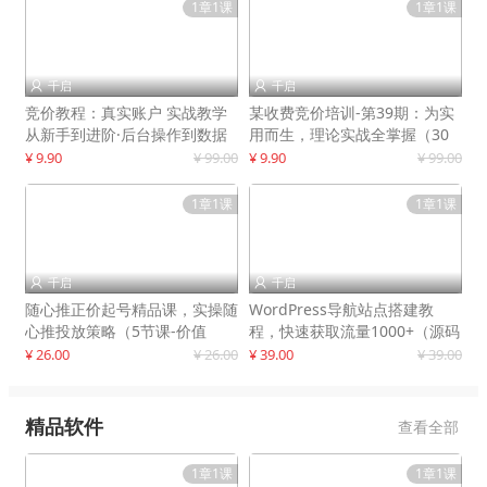
1章1课
1章1课
千启
千启


竞价教程：真实账户 实战教学
某收费竞价培训-第39期：为实
从新手到进阶·后台操作到数据
用而生，理论实战全掌握（30
优化
节课）
¥ 9.90
¥ 99.00
¥ 9.90
¥ 99.00
1章1课
1章1课
千启
千启


随心推正价起号精品课，实操随
WordPress导航站点搭建教
心推投放策略（5节课-价值
程，快速获取流量1000+（源码
298）
+教程）
¥ 26.00
¥ 26.00
¥ 39.00
¥ 39.00
精品软件
查看全部
1章1课
1章1课