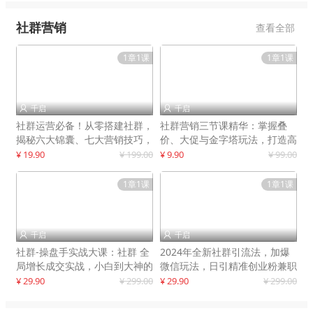
社群营销
查看全部
1章1课
1章1课
千启
千启


社群运营必备！从零搭建社群，
社群营销三节课精华：掌握叠
揭秘六大锦囊、七大营销技巧，
价、大促与金字塔玩法，打造高
打造火爆社群
效营销体系
¥ 19.90
¥ 199.00
¥ 9.90
¥ 99.00
1章1课
1章1课
千启
千启


社群-操盘手实战大课：社群 全
2024年全新社群引流法，加爆
局增长成交实战，小白到大神的
微信玩法，日引精准创业粉兼职
进阶之路
粉200+
¥ 29.90
¥ 299.00
¥ 29.90
¥ 299.00