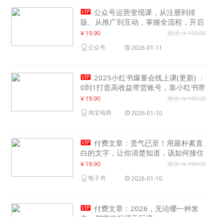

公众号运营变现课，从注册到排
版、从推广到互动，掌握全流程，开启
个人品牌月入30000+
¥ 19.90
原价: ¥ 199.00
公众号
2026-01-11

2025小红书爆量会线上课(更新) ：
0到1打造高收益带货账号，靠小红书带
货年入100w？机会来了！
¥ 19.90
原价: ¥ 199.00
淘宝电商
2026-01-10

付费文章：贵气已至！用最朴素直
白的文字，让你清楚知道，该如何接住
这一次时代的泼天富贵
¥ 19.90
原价: ¥ 199.00
电子书
2026-01-10

付费文章：2026，无论哪一种发