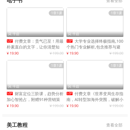
电子书
查看全部
1章1课
1章1课
千启
千启




付费文章：贵气已至！用最
大学专业选择终极指南,100
朴素直白的文字，让你清楚知
个热门专业解析,包含推荐与避
道，该如何接住这一次时代的泼
雷实用建议
¥ 19.90
¥ 199.00
¥ 19.90
¥ 199.00
天富贵
1章1课
1章1课
千启
千启




财富定位三阶课，趋势分析
付费文章《世界变局生存指
加心智抢占，附赠91种营销策
南，AI转型加海外突围，破解小
略模型
城市生存陷阱》
¥ 19.90
¥ 199.00
¥ 19.90
¥ 199.00
美工教程
查看全部