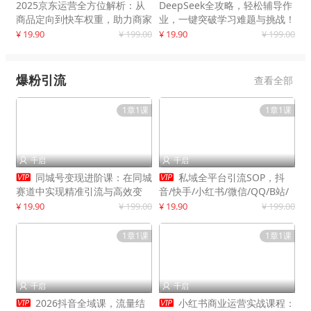
2025京东运营全方位解析：从
DeepSeek全攻略，轻松辅导作
商品定向到快车权重，助力商家
业，一键突破学习难题与挑战！
打造爆款商品
¥ 19.90
¥ 199.00
¥ 19.90
¥ 199.00
爆粉引流
查看全部
1章1课
1章1课
千启
千启




同城号变现进阶课：在同城
私域全平台引流SOP，抖
赛道中实现精准引流与高效变
音/快手/小红书/微信/QQ/B站/
现，单店月引流成交额提升50%
闲鱼等，技术合集，高效转化公
¥ 19.90
¥ 199.00
¥ 19.90
¥ 199.00
域流量
1章1课
1章1课
千启
千启




2026抖音全域课，流量结
小红书商业运营实战课程：