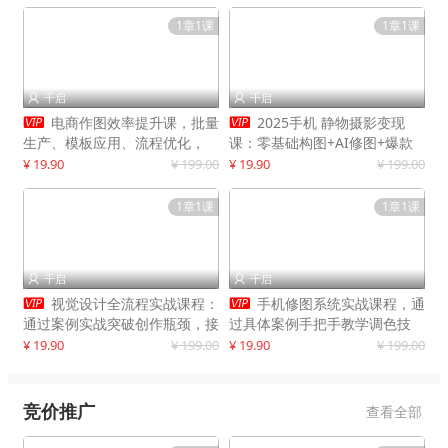
1章1课
1章1课
千启
千启




电商作图效率提升课，批量
2025手机 静物摄影变现
生产、模板应用、流程优化，
课：零基础构图+AI修图+爆款
20+细分品类实操案例，月赚3
创作
¥ 19.90
¥ 199.00
¥ 19.90
¥ 199.00
万
1章1课
1章1课
千启
千启




视觉设计全流程实战课程：
手机修图系统实战课程，通
通过案例实战突破创作瓶颈，接
过具体案例手把手教学调色技
单月入20000+
巧，实现副业变现
¥ 19.90
¥ 199.00
¥ 19.90
¥ 199.00
竞价推广
查看全部