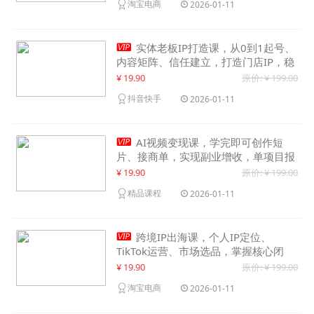
淘宝电商
2026-01-11

实体老板IP打造课，从0到1起号、
内容矩阵、信任建立，打造门店IP，稳
定获客增收
¥ 19.90
原价: ¥ 199.00
抖音快手
2026-01-11

AI视频变现课，学完即可创作短
片、接商单，实现副业增收，单项目报
价可达千元
¥ 19.90
原价: ¥ 199.00
精品课程
2026-01-11

跨境IP出海课，个人IP定位、
TikTok运营、市场选品，掌握核心闭
环，实现月入1万美金+
¥ 19.90
原价: ¥ 199.00
淘宝电商
2026-01-11