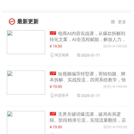
最新更新
更多


电商AI内容实战课，从爆款拆解到
转化文案，AI全流程赋能，解放人力，
单月节省内容成本数万元
¥ 19.90
原价: ¥ 199.00
淘宝电商
2026-01-11

短视频编导转型课，剪辑拍摄、脚
本拆解、实战投流，四周系统教学，快
速入行月入2w+
¥ 19.90
原价: ¥ 199.00
抖音快手
2026-01-11

无界关键词爆流课，破局布局逻
辑、阶段精准引流，实现流量翻倍，店
铺业绩增长50%+
¥ 19.90
原价: ¥ 199.00