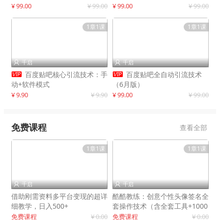
制作
¥ 99.00
¥ 99.00
¥ 99.00
¥ 99.00
1章1课
1章1课
千启
千启




百度贴吧核心引流技术：手
百度贴吧全自动引流技术
动+软件模式
（6月版）
¥ 9.90
¥ 9.90
¥ 99.00
¥ 99.00
免费课程
查看全部
1章1课
1章1课
千启
千启


借助刚需资料多平台变现的超详
酷酷教练：创意个性头像签名全
细教学，日入500+
套操作技术（含全套工具+1000
套模板）
免费课程
¥ 0.00
免费课程
¥ 0.00