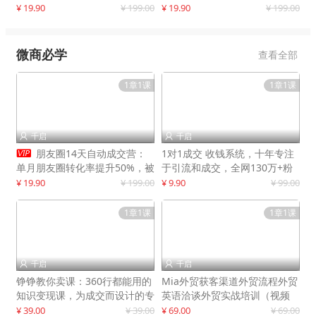
快速提升订单转化与店铺收益
¥ 19.90
¥ 199.00
¥ 19.90
¥ 199.00
微商必学
查看全部
1章1课
1章1课
千启
千启



朋友圈14天自动成交营：
1对1成交 收钱系统，十年专注
单月朋友圈转化率提升50%，被
于引流和成交，全网130万+粉
动收入超3万元
丝
¥ 19.90
¥ 199.00
¥ 9.90
¥ 99.00
1章1课
1章1课
千启
千启


铮铮教你卖课：360行都能用的
Mia外贸获客渠道外贸流程外贸
知识变现课，为成交而设计的专
英语洽谈外贸实战培训（视频
属课程
课）价值399元
¥ 39.00
¥ 39.00
¥ 69.00
¥ 69.00