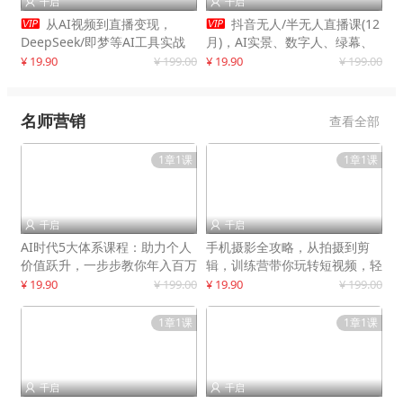
千启
千启




从AI视频到直播变现，
抖音无人/半无人直播课(12
DeepSeek/即梦等AI工具实战
月)，AI实景、数字人、绿幕、
教学，生产爆款视频，打造高流
多种玩法、24小时自动盈利
¥ 19.90
¥ 199.00
¥ 19.90
¥ 199.00
量账号
名师营销
查看全部
1章1课
1章1课
千启
千启


AI时代5大体系课程：助力个人
手机摄影全攻略，从拍摄到剪
价值跃升，一步步教你年入百万
辑，训练营带你玩转短视频，轻
松拍大片
¥ 19.90
¥ 199.00
¥ 19.90
¥ 199.00
1章1课
1章1课
千启
千启

