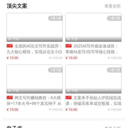
顶尖文案
查看全部
1章1课
1章1课
千启
千启




全面的AI论文写作实战营：
2025AI写作掘金速成班：
九大核心模块，实现从论文小白
掌握AI改写/仿写等核心技能，
到高效产出的跨越
实现单篇文案变现500+
¥ 19.90
¥ 199.00
¥ 19.90
¥ 199.00
1章1课
1章1课
千启
千启




网文写作赚钱教程：6大模
文案杀手创始人IP高端实战
块+17本火书+98个真实例子 从
课：突破高客单成交瓶颈，实现
入门到精通实战方法
IP商业价值最大化
¥ 19.90
¥ 199.00
¥ 19.90
¥ 199.00