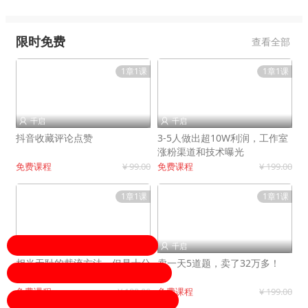
限时免费
查看全部
1章1课
1章1课
千启
千启


抖音收藏评论点赞
3-5人做出超10W利润，工作室
涨粉渠道和技术曝光
免费课程
¥ 99.00
免费课程
¥ 199.00
1章1课
1章1课
千启
千启


相当无耻的截流方法，但是十分
卖一天5道题，卖了32万多！
有效！
免费课程
¥ 199.00
免费课程
¥ 199.00