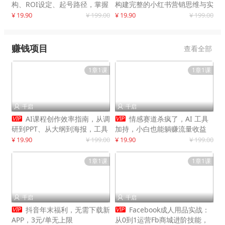
构、ROI设定、起号路径，掌握
构建完整的小红书营销思维与实
平台新规下利润最大化
战能力，案例店铺月销破百万！
¥ 19.90
¥ 199.00
¥ 19.90
¥ 199.00
赚钱项目
查看全部
1章1课
1章1课
千启
千启




AI课程创作效率指南，从调
情感赛道杀疯了，AI 工具
研到PPT、从大纲到海报，工具
加持，小白也能躺赚流量收益
赋能，打造可持续变现产品线
¥ 19.90
¥ 199.00
¥ 19.90
¥ 199.00
1章1课
1章1课
千启
千启




抖音年末福利，无需下载新
Facebook成人用品实战：
APP，3元/单无上限
从0到1运营Fb商城进阶技能，