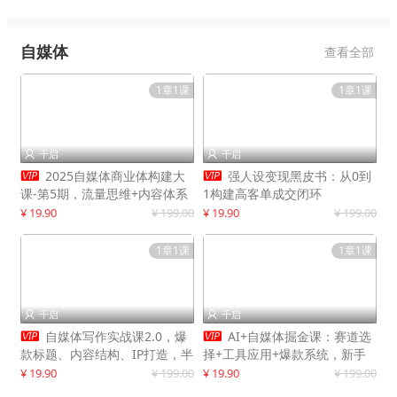
自媒体
查看全部
1章1课
1章1课
千启
千启




2025自媒体商业体构建大
强人设变现黑皮书：从0到
课-第5期，流量思维+内容体系
1构建高客单成交闭环
+变现闭环，打造个人可持续生
¥ 19.90
¥ 199.00
¥ 19.90
¥ 199.00
意
1章1课
1章1课
千启
千启




自媒体写作实战课2.0，爆
AI+自媒体掘金课：赛道选
款标题、内容结构、IP打造，半
择+工具应用+爆款系统，新手
年复制30万粉月入10万+
快速起步，副业月入8000+
¥ 19.90
¥ 199.00
¥ 19.90
¥ 199.00