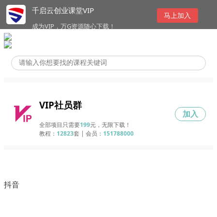
千启云创业课堂VIP
马上加入
成为VIP，万G资源随心下载！
VIP社员群
加入
全部项目只需要
199
元，无限下载！
教程：
12823
套 | 会员：
151788000
抖音