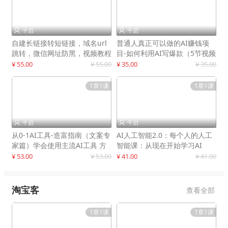
千启
千启


自建长链接转短链接，域名url
普通人真正可以做的AI赚钱项
跳转，微信网址防黑，视频教程
目-如何利用AI写爆款（5节视频
手把手教你
课）
¥ 55.00
¥ 55.00
¥ 35.00
¥ 35.00
1章1课
1章1课
千启
千启


从0-1AI工具-造富指南（文案专
AI人工智能2.0：每个人的人工
家篇）学会使用主流AI工具 方
智能课：从现在开始学习AI
法和心法的融合
¥ 53.00
¥ 53.00
¥ 41.00
¥ 41.00
淘宝客
查看全部
1章1课
1章1课