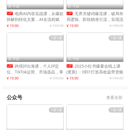
千启
千启




电商AI内容实战课，从爆款
无界关键词爆流课，破局布
拆解到转化文案，AI全流程赋
局逻辑、阶段精准引流，实现流
能，解放人力，单月节省内容成
量翻倍，店铺业绩增长50%+
¥ 19.90
¥ 199.00
¥ 19.90
¥ 199.00
本数万元
1章1课
1章1课
千启
千启




跨境IP出海课，个人IP定
2025小红书爆量会线上课
位、TikTok运营、市场选品，掌
(更新) ：0到1打造高收益带货账
握核心闭环，实现月入1万美金
号，靠小红书带货年入100w？
¥ 19.90
¥ 199.00
¥ 19.90
¥ 199.00
+
机会来了！
公众号
查看全部
1章1课
1章1课