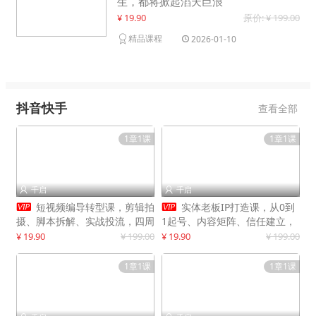
生，都将掀起滔天巨浪
¥ 19.90
原价: ¥ 199.00
精品课程
2026-01-10
抖音快手
查看全部
1章1课
1章1课
千启
千启




短视频编导转型课，剪辑拍
实体老板IP打造课，从0到
摄、脚本拆解、实战投流，四周
1起号、内容矩阵、信任建立，
系统教学，快速入行月入2w+
打造门店IP，稳定获客增收
¥ 19.90
¥ 199.00
¥ 19.90
¥ 199.00
1章1课
1章1课