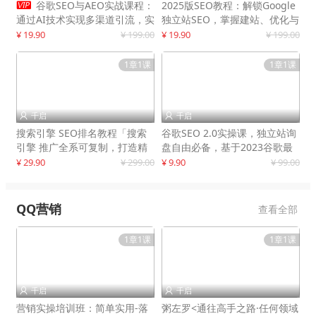

谷歌SEO与AEO实战课程：
2025版SEO教程：解锁Google
通过AI技术实现多渠道引流，实
独立站SEO，掌握建站、优化与
现网站流量增长300%
变现技巧
¥ 19.90
¥ 199.00
¥ 19.90
¥ 199.00
1章1课
1章1课
千启
千启


搜索引擎 SEO排名教程「搜索
谷歌SEO 2.0实操课，独立站询
引擎 推广全系可复制，打造精
盘自由必备，基于2023谷歌最
准被动流量系统
新算法录制
¥ 29.90
¥ 299.00
¥ 9.90
¥ 99.00
QQ营销
查看全部
1章1课
1章1课
千启
千启


营销实操培训班：简单实用-落
粥左罗<通往高手之路·任何领域