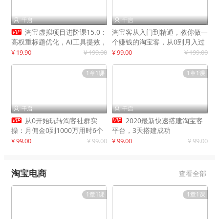
千启
千启



淘宝虚拟项目进阶课15.0：
淘宝客从入门到精通，教你做一
高权重标题优化，AI工具提效，
个赚钱的淘宝客，从0到月入过
自动盈利模式搭建
万
¥ 19.90
¥ 199.00
¥ 99.00
¥ 199.00
1章1课
1章1课
千启
千启




从0开始玩转淘客社群实
2020最新快速搭建淘宝客
操：月佣金0到1000万用时6个
平台，3天搭建成功
月
¥ 99.00
¥ 99.00
¥ 99.00
¥ 99.00
淘宝电商
查看全部
1章1课
1章1课