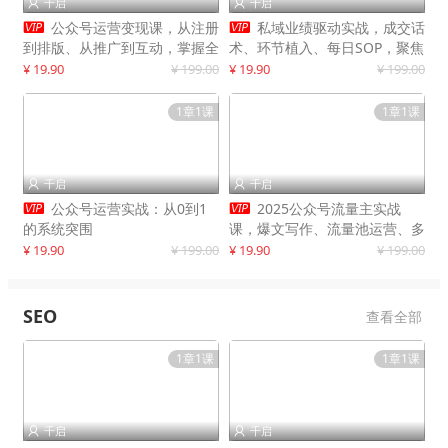
千启
千启




公众号运营变现课，从注册
私域业绩驱动实战，成交话
到排版、从推广到互动，掌握全
术、环节植入、每日SOP，聚焦
流程，开启个人品牌月入
增长，驱动营收持续突破
¥ 19.90
¥ 199.00
¥ 19.90
¥ 199.00
30000+
1章1课
1章1课
千启
千启




公众号运营实战：从0到1
2025公众号流量主实战
的系统突围
课，爆文写作、流量池运营、多
平台分发，新手日入千元月赚5
¥ 19.90
¥ 199.00
¥ 19.90
¥ 199.00
万+更新11月
SEO
查看全部
1章1课
1章1课
千启
千启

