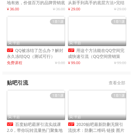
地有效，价值百万的品牌营销底
从新手到高手的底层方法>完结
层逻辑
¥ 36.00
¥ 36.00
¥ 29.00
¥ 29.00
1章1课
1章1课
千启
千启




QQ被冻结了怎么办？解封
用这个方法能在QQ空间完
永久冻结QQ（测试可行）
成快速引流（QQ空间营销策
略）
免费课程
¥ 0.00
¥ 99.00
¥ 99.00
贴吧引流
查看全部
1章1课
1章1课
千启
千启




百度贴吧霸屏引流实战课
2020贴吧最新防删无限引
2.0，带你玩转流量热门聚集地
流技术：防删二维码 链接 图片