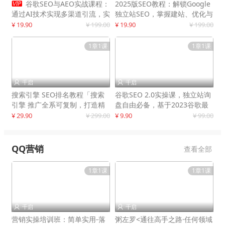

谷歌SEO与AEO实战课程：
2025版SEO教程：解锁Google
通过AI技术实现多渠道引流，实
独立站SEO，掌握建站、优化与
现网站流量增长300%
变现技巧
¥ 19.90
¥ 199.00
¥ 19.90
¥ 199.00
1章1课
1章1课
千启
千启


搜索引擎 SEO排名教程「搜索
谷歌SEO 2.0实操课，独立站询
引擎 推广全系可复制，打造精
盘自由必备，基于2023谷歌最
准被动流量系统
新算法录制
¥ 29.90
¥ 299.00
¥ 9.90
¥ 99.00
QQ营销
查看全部
1章1课
1章1课
千启
千启


营销实操培训班：简单实用-落
粥左罗<通往高手之路·任何领域