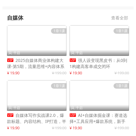
自媒体
查看全部
1章1课
1章1课
千启
千启




2025自媒体商业体构建大
强人设变现黑皮书：从0到
课-第5期，流量思维+内容体系
1构建高客单成交闭环
+变现闭环，打造个人可持续生
¥ 19.90
¥ 199.00
¥ 19.90
¥ 199.00
意
1章1课
1章1课
千启
千启




自媒体写作实战课2.0，爆
AI+自媒体掘金课：赛道选
款标题、内容结构、IP打造，半
择+工具应用+爆款系统，新手
年复制30万粉月入10万+
快速起步，副业月入8000+
¥ 19.90
¥ 199.00
¥ 19.90
¥ 199.00