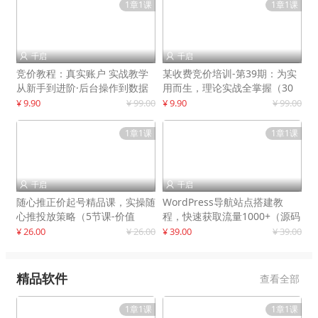
1章1课
1章1课
千启
千启


竞价教程：真实账户 实战教学
某收费竞价培训-第39期：为实
从新手到进阶·后台操作到数据
用而生，理论实战全掌握（30
优化
节课）
¥ 9.90
¥ 99.00
¥ 9.90
¥ 99.00
1章1课
1章1课
千启
千启


随心推正价起号精品课，实操随
WordPress导航站点搭建教
心推投放策略（5节课-价值
程，快速获取流量1000+（源码
298）
+教程）
¥ 26.00
¥ 26.00
¥ 39.00
¥ 39.00
精品软件
查看全部
1章1课
1章1课