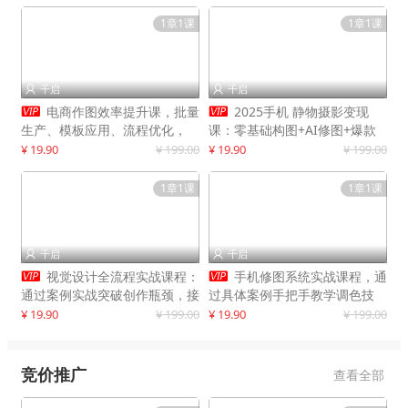
1章1课
1章1课
千启
千启




电商作图效率提升课，批量
2025手机 静物摄影变现
生产、模板应用、流程优化，
课：零基础构图+AI修图+爆款
20+细分品类实操案例，月赚3
创作
¥ 19.90
¥ 199.00
¥ 19.90
¥ 199.00
万
1章1课
1章1课
千启
千启




视觉设计全流程实战课程：
手机修图系统实战课程，通
通过案例实战突破创作瓶颈，接
过具体案例手把手教学调色技
单月入20000+
巧，实现副业变现
¥ 19.90
¥ 199.00
¥ 19.90
¥ 199.00
竞价推广
查看全部