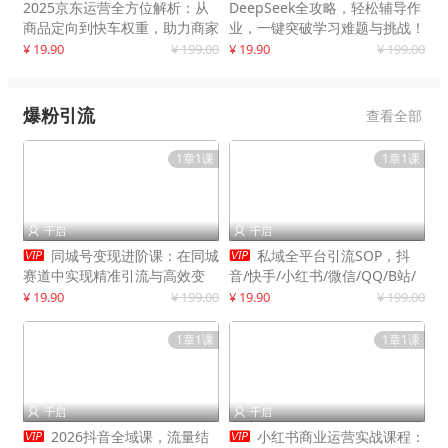
2025京东运营全方位解析：从
DeepSeek全攻略，轻松辅导作
商品定向到快车权重，助力商家
业，一键突破学习难题与挑战！
打造爆款商品
¥ 19.90
¥ 199.00
¥ 19.90
¥ 199.00
爆粉引流
查看全部
1章1课
1章1课
千启
千启




同城号变现进阶课：在同城
私域全平台引流SOP，抖
赛道中实现精准引流与高效变
音/快手/小红书/微信/QQ/B站/
现，单店月引流成交额提升50%
闲鱼等，技术合集，高效转化公
¥ 19.90
¥ 199.00
¥ 19.90
¥ 199.00
域流量
1章1课
1章1课
千启
千启




2026抖音全域课，流量结
小红书商业运营实战课程：