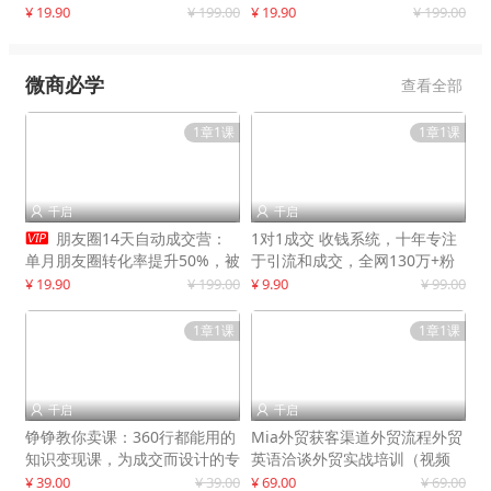
快速提升订单转化与店铺收益
¥ 19.90
¥ 199.00
¥ 19.90
¥ 199.00
微商必学
查看全部
1章1课
1章1课
千启
千启



朋友圈14天自动成交营：
1对1成交 收钱系统，十年专注
单月朋友圈转化率提升50%，被
于引流和成交，全网130万+粉
动收入超3万元
丝
¥ 19.90
¥ 199.00
¥ 9.90
¥ 99.00
1章1课
1章1课
千启
千启


铮铮教你卖课：360行都能用的
Mia外贸获客渠道外贸流程外贸
知识变现课，为成交而设计的专
英语洽谈外贸实战培训（视频
属课程
课）价值399元
¥ 39.00
¥ 39.00
¥ 69.00
¥ 69.00