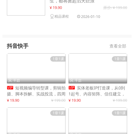
生，都将掀起滔天巨浪
¥ 19.90
原价: ¥ 199.00
精品课程
2026-01-10
抖音快手
查看全部
1章1课
1章1课
千启
千启




短视频编导转型课，剪辑拍
实体老板IP打造课，从0到
摄、脚本拆解、实战投流，四周
1起号、内容矩阵、信任建立，
系统教学，快速入行月入2w+
打造门店IP，稳定获客增收
¥ 19.90
¥ 199.00
¥ 19.90
¥ 199.00
1章1课
1章1课