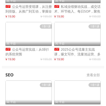
千启
千启




公众号运营变现课，从注册
私域业绩驱动实战，成交话
到排版、从推广到互动，掌握全
术、环节植入、每日SOP，聚焦
流程，开启个人品牌月入
增长，驱动营收持续突破
¥ 19.90
¥ 199.00
¥ 19.90
¥ 199.00
30000+
1章1课
1章1课
千启
千启




公众号运营实战：从0到1
2025公众号流量主实战
的系统突围
课，爆文写作、流量池运营、多
平台分发，新手日入千元月赚5
¥ 19.90
¥ 199.00
¥ 19.90
¥ 199.00
万+更新11月
SEO
查看全部
1章1课
1章1课
千启
千启

