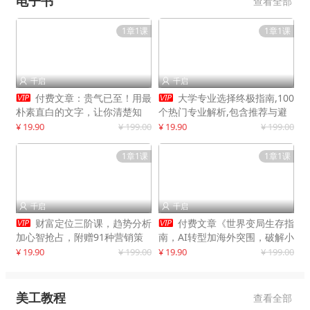
电子书
查看全部
1章1课
1章1课
千启
千启




付费文章：贵气已至！用最
大学专业选择终极指南,100
朴素直白的文字，让你清楚知
个热门专业解析,包含推荐与避
道，该如何接住这一次时代的泼
雷实用建议
¥ 19.90
¥ 199.00
¥ 19.90
¥ 199.00
天富贵
1章1课
1章1课
千启
千启




财富定位三阶课，趋势分析
付费文章《世界变局生存指
加心智抢占，附赠91种营销策
南，AI转型加海外突围，破解小
略模型
城市生存陷阱》
¥ 19.90
¥ 199.00
¥ 19.90
¥ 199.00
美工教程
查看全部