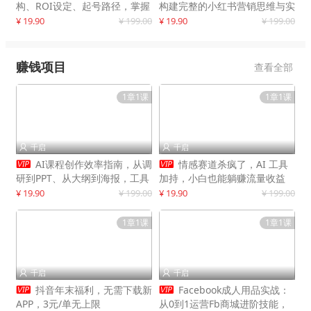
构、ROI设定、起号路径，掌握
构建完整的小红书营销思维与实
平台新规下利润最大化
战能力，案例店铺月销破百万！
¥ 19.90
¥ 199.00
¥ 19.90
¥ 199.00
赚钱项目
查看全部
1章1课
1章1课
千启
千启




AI课程创作效率指南，从调
情感赛道杀疯了，AI 工具
研到PPT、从大纲到海报，工具
加持，小白也能躺赚流量收益
赋能，打造可持续变现产品线
¥ 19.90
¥ 199.00
¥ 19.90
¥ 199.00
1章1课
1章1课
千启
千启




抖音年末福利，无需下载新
Facebook成人用品实战：
APP，3元/单无上限
从0到1运营Fb商城进阶技能，