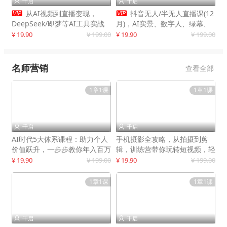
千启
千启




从AI视频到直播变现，
抖音无人/半无人直播课(12
DeepSeek/即梦等AI工具实战
月)，AI实景、数字人、绿幕、
教学，生产爆款视频，打造高流
多种玩法、24小时自动盈利
¥ 19.90
¥ 199.00
¥ 19.90
¥ 199.00
量账号
名师营销
查看全部
1章1课
1章1课
千启
千启


AI时代5大体系课程：助力个人
手机摄影全攻略，从拍摄到剪
价值跃升，一步步教你年入百万
辑，训练营带你玩转短视频，轻
松拍大片
¥ 19.90
¥ 199.00
¥ 19.90
¥ 199.00
1章1课
1章1课
千启
千启

