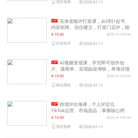
淘宝电商
2026-01-11

实体老板IP打造课，从0到1起号、
内容矩阵、信任建立，打造门店IP，稳
定获客增收
¥ 19.90
原价: ¥ 199.00
抖音快手
2026-01-11

AI视频变现课，学完即可创作短
片、接商单，实现副业增收，单项目报
价可达千元
¥ 19.90
原价: ¥ 199.00
精品课程
2026-01-11

跨境IP出海课，个人IP定位、
TikTok运营、市场选品，掌握核心闭
环，实现月入1万美金+
¥ 19.90
原价: ¥ 199.00
淘宝电商
2026-01-11