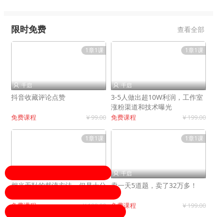
限时免费
查看全部
1章1课
1章1课
千启
千启


抖音收藏评论点赞
3-5人做出超10W利润，工作室
涨粉渠道和技术曝光
免费课程
¥ 99.00
免费课程
¥ 199.00
1章1课
1章1课
千启
千启


相当无耻的截流方法，但是十分
卖一天5道题，卖了32万多！
有效！
免费课程
¥ 199.00
免费课程
¥ 199.00