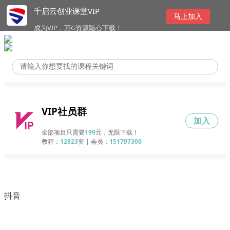
千启云创业课堂VIP
马上加入
成为VIP，万G资源随心下载！
VIP社员群
加入
全部项目只需要
199
元，无限下载！
教程：
12823
套 | 会员：
151797300
抖音