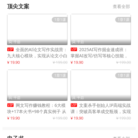
顶尖文案
查看全部
1章1课
1章1课
千启
千启




全面的AI论文写作实战营：
2025AI写作掘金速成班：
九大核心模块，实现从论文小白
掌握AI改写/仿写等核心技能，
到高效产出的跨越
实现单篇文案变现500+
¥ 19.90
¥ 199.00
¥ 19.90
¥ 199.00
1章1课
1章1课
千启
千启




网文写作赚钱教程：6大模
文案杀手创始人IP高端实战
块+17本火书+98个真实例子 从
课：突破高客单成交瓶颈，实现
入门到精通实战方法
IP商业价值最大化
¥ 19.90
¥ 199.00
¥ 19.90
¥ 199.00