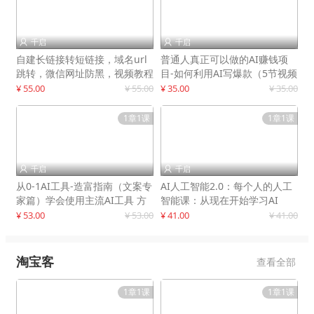
千启
千启


自建长链接转短链接，域名url
普通人真正可以做的AI赚钱项
跳转，微信网址防黑，视频教程
目-如何利用AI写爆款（5节视频
手把手教你
课）
¥ 55.00
¥ 55.00
¥ 35.00
¥ 35.00
1章1课
1章1课
千启
千启


从0-1AI工具-造富指南（文案专
AI人工智能2.0：每个人的人工
家篇）学会使用主流AI工具 方
智能课：从现在开始学习AI
法和心法的融合
¥ 53.00
¥ 53.00
¥ 41.00
¥ 41.00
淘宝客
查看全部
1章1课
1章1课