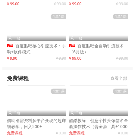
制作
¥ 99.00
¥ 99.00
¥ 99.00
¥ 99.00
1章1课
1章1课
千启
千启




百度贴吧核心引流技术：手
百度贴吧全自动引流技术
动+软件模式
（6月版）
¥ 9.90
¥ 9.90
¥ 99.00
¥ 99.00
免费课程
查看全部
1章1课
1章1课
千启
千启


借助刚需资料多平台变现的超详
酷酷教练：创意个性头像签名全
细教学，日入500+
套操作技术（含全套工具+1000
套模板）
免费课程
¥ 0.00
免费课程
¥ 0.00