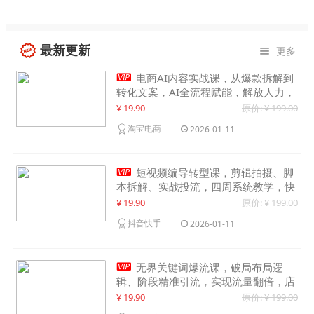
最新更新
更多


电商AI内容实战课，从爆款拆解到
转化文案，AI全流程赋能，解放人力，
单月节省内容成本数万元
¥ 19.90
原价: ¥ 199.00
淘宝电商
2026-01-11

短视频编导转型课，剪辑拍摄、脚
本拆解、实战投流，四周系统教学，快
速入行月入2w+
¥ 19.90
原价: ¥ 199.00
抖音快手
2026-01-11

无界关键词爆流课，破局布局逻
辑、阶段精准引流，实现流量翻倍，店
铺业绩增长50%+
¥ 19.90
原价: ¥ 199.00