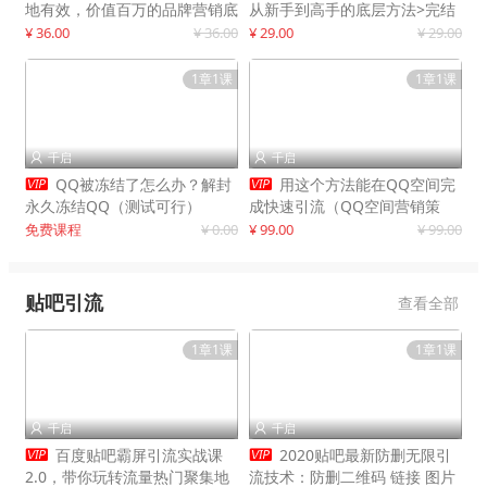
地有效，价值百万的品牌营销底
从新手到高手的底层方法>完结
层逻辑
¥ 36.00
¥ 36.00
¥ 29.00
¥ 29.00
1章1课
1章1课
千启
千启




QQ被冻结了怎么办？解封
用这个方法能在QQ空间完
永久冻结QQ（测试可行）
成快速引流（QQ空间营销策
略）
免费课程
¥ 0.00
¥ 99.00
¥ 99.00
贴吧引流
查看全部
1章1课
1章1课
千启
千启




百度贴吧霸屏引流实战课
2020贴吧最新防删无限引
2.0，带你玩转流量热门聚集地
流技术：防删二维码 链接 图片