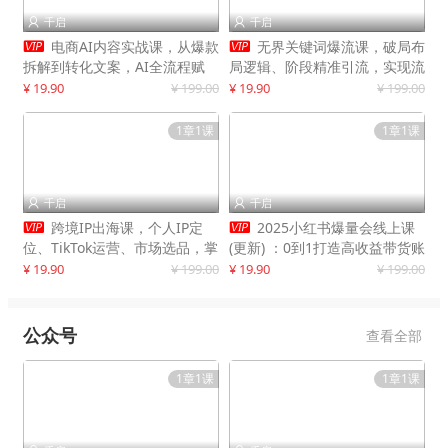
千启
千启




电商AI内容实战课，从爆款
无界关键词爆流课，破局布
拆解到转化文案，AI全流程赋
局逻辑、阶段精准引流，实现流
能，解放人力，单月节省内容成
量翻倍，店铺业绩增长50%+
¥ 19.90
¥ 199.00
¥ 19.90
¥ 199.00
本数万元
1章1课
1章1课
千启
千启




跨境IP出海课，个人IP定
2025小红书爆量会线上课
位、TikTok运营、市场选品，掌
(更新) ：0到1打造高收益带货账
握核心闭环，实现月入1万美金
号，靠小红书带货年入100w？
¥ 19.90
¥ 199.00
¥ 19.90
¥ 199.00
+
机会来了！
公众号
查看全部
1章1课
1章1课