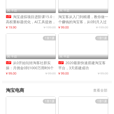
千启
千启



淘宝虚拟项目进阶课15.0：
淘宝客从入门到精通，教你做一
高权重标题优化，AI工具提效，
个赚钱的淘宝客，从0到月入过
自动盈利模式搭建
万
¥ 19.90
¥ 199.00
¥ 99.00
¥ 199.00
1章1课
1章1课
千启
千启




从0开始玩转淘客社群实
2020最新快速搭建淘宝客
操：月佣金0到1000万用时6个
平台，3天搭建成功
月
¥ 99.00
¥ 99.00
¥ 99.00
¥ 99.00
淘宝电商
查看全部
1章1课
1章1课