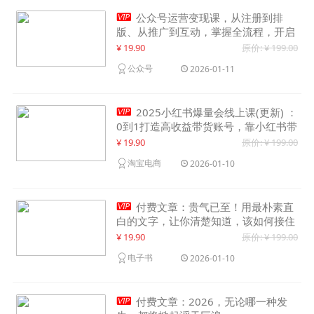

公众号运营变现课，从注册到排
版、从推广到互动，掌握全流程，开启
个人品牌月入30000+
¥ 19.90
原价: ¥ 199.00
公众号
2026-01-11

2025小红书爆量会线上课(更新) ：
0到1打造高收益带货账号，靠小红书带
货年入100w？机会来了！
¥ 19.90
原价: ¥ 199.00
淘宝电商
2026-01-10

付费文章：贵气已至！用最朴素直
白的文字，让你清楚知道，该如何接住
这一次时代的泼天富贵
¥ 19.90
原价: ¥ 199.00
电子书
2026-01-10

付费文章：2026，无论哪一种发