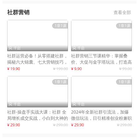
社群营销
查看全部
1章1课
1章1课
千启
千启


社群运营必备！从零搭建社群，
社群营销三节课精华：掌握叠
揭秘六大锦囊、七大营销技巧，
价、大促与金字塔玩法，打造高
打造火爆社群
效营销体系
¥ 19.90
¥ 199.00
¥ 9.90
¥ 99.00
1章1课
1章1课
千启
千启


社群-操盘手实战大课：社群 全
2024年全新社群引流法，加爆
局增长成交实战，小白到大神的
微信玩法，日引精准创业粉兼职
进阶之路
粉200+
¥ 29.90
¥ 299.00
¥ 29.90
¥ 299.00