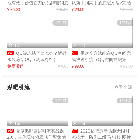
地有效，价值百万的品牌营销底
从新手到高手的底层方法>完结
层逻辑
¥ 36.00
¥ 36.00
¥ 29.00
¥ 29.00
1章1课
1章1课
千启
千启




QQ被冻结了怎么办？解封
用这个方法能在QQ空间完
永久冻结QQ（测试可行）
成快速引流（QQ空间营销策
略）
免费课程
¥ 0.00
¥ 99.00
¥ 99.00
贴吧引流
查看全部
1章1课
1章1课
千启
千启




百度贴吧霸屏引流实战课
2020贴吧最新防删无限引
2.0，带你玩转流量热门聚集地
流技术：防删二维码 链接 图片