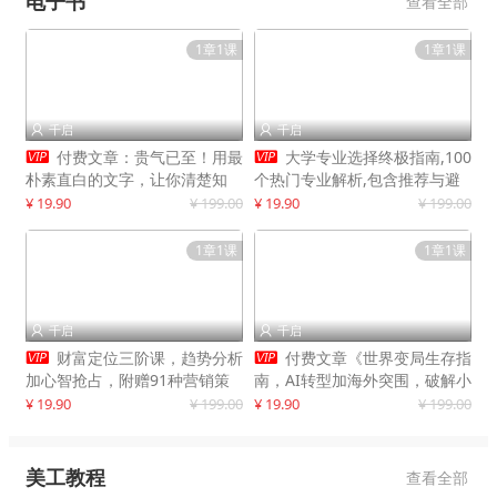
电子书
查看全部
1章1课
1章1课
千启
千启




付费文章：贵气已至！用最
大学专业选择终极指南,100
朴素直白的文字，让你清楚知
个热门专业解析,包含推荐与避
道，该如何接住这一次时代的泼
雷实用建议
¥ 19.90
¥ 199.00
¥ 19.90
¥ 199.00
天富贵
1章1课
1章1课
千启
千启




财富定位三阶课，趋势分析
付费文章《世界变局生存指
加心智抢占，附赠91种营销策
南，AI转型加海外突围，破解小
略模型
城市生存陷阱》
¥ 19.90
¥ 199.00
¥ 19.90
¥ 199.00
美工教程
查看全部