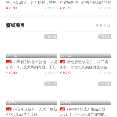
构、ROI设定、起号路径，掌握
构建完整的小红书营销思维与实
平台新规下利润最大化
战能力，案例店铺月销破百万！
¥ 19.90
¥ 199.00
¥ 19.90
¥ 199.00
赚钱项目
查看全部
1章1课
1章1课
千启
千启




AI课程创作效率指南，从调
情感赛道杀疯了，AI 工具
研到PPT、从大纲到海报，工具
加持，小白也能躺赚流量收益
赋能，打造可持续变现产品线
¥ 19.90
¥ 199.00
¥ 19.90
¥ 199.00
1章1课
1章1课
千启
千启




抖音年末福利，无需下载新
Facebook成人用品实战：
APP，3元/单无上限
从0到1运营Fb商城进阶技能，