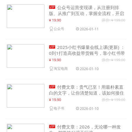

公众号运营变现课，从注册到排
版、从推广到互动，掌握全流程，开启
个人品牌月入30000+
¥ 19.90
原价: ¥ 199.00
公众号
2026-01-11

2025小红书爆量会线上课(更新) ：
0到1打造高收益带货账号，靠小红书带
货年入100w？机会来了！
¥ 19.90
原价: ¥ 199.00
淘宝电商
2026-01-10

付费文章：贵气已至！用最朴素直
白的文字，让你清楚知道，该如何接住
这一次时代的泼天富贵
¥ 19.90
原价: ¥ 199.00
电子书
2026-01-10

付费文章：2026，无论哪一种发