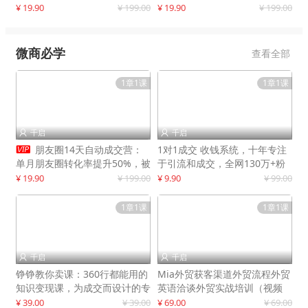
快速提升订单转化与店铺收益
¥ 19.90
¥ 199.00
¥ 19.90
¥ 199.00
微商必学
查看全部
1章1课
1章1课
千启
千启



朋友圈14天自动成交营：
1对1成交 收钱系统，十年专注
单月朋友圈转化率提升50%，被
于引流和成交，全网130万+粉
动收入超3万元
丝
¥ 19.90
¥ 199.00
¥ 9.90
¥ 99.00
1章1课
1章1课
千启
千启


铮铮教你卖课：360行都能用的
Mia外贸获客渠道外贸流程外贸
知识变现课，为成交而设计的专
英语洽谈外贸实战培训（视频
属课程
课）价值399元
¥ 39.00
¥ 39.00
¥ 69.00
¥ 69.00