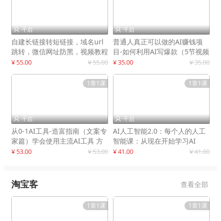
千启
千启


自建长链接转短链接，域名url
普通人真正可以做的AI赚钱项
跳转，微信网址防黑，视频教程
目-如何利用AI写爆款（5节视频
手把手教你
课）
¥ 55.00
¥ 55.00
¥ 35.00
¥ 35.00
1章1课
1章1课
千启
千启


从0-1AI工具-造富指南（文案专
AI人工智能2.0：每个人的人工
家篇）学会使用主流AI工具 方
智能课：从现在开始学习AI
法和心法的融合
¥ 53.00
¥ 53.00
¥ 41.00
¥ 41.00
淘宝客
查看全部
1章1课
1章1课