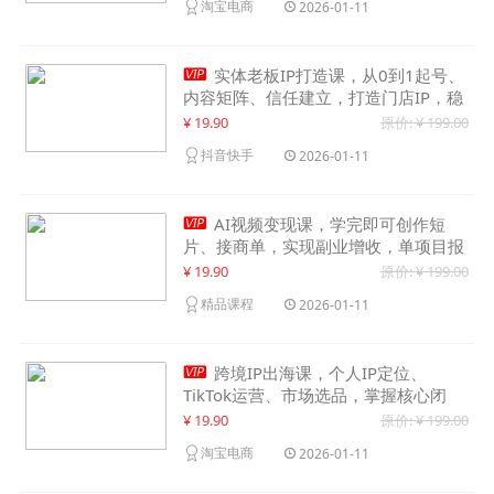
淘宝电商
2026-01-11

实体老板IP打造课，从0到1起号、
内容矩阵、信任建立，打造门店IP，稳
定获客增收
¥ 19.90
原价: ¥ 199.00
抖音快手
2026-01-11

AI视频变现课，学完即可创作短
片、接商单，实现副业增收，单项目报
价可达千元
¥ 19.90
原价: ¥ 199.00
精品课程
2026-01-11

跨境IP出海课，个人IP定位、
TikTok运营、市场选品，掌握核心闭
环，实现月入1万美金+
¥ 19.90
原价: ¥ 199.00
淘宝电商
2026-01-11