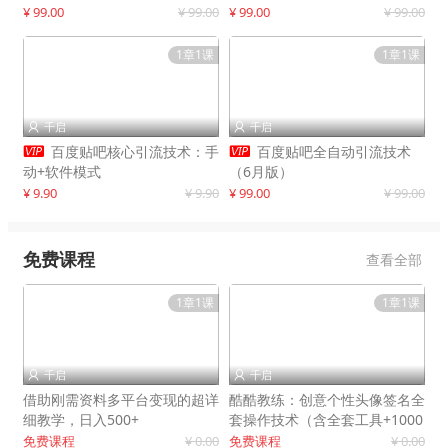
制作
¥ 99.00
¥ 99.00
¥ 99.00
¥ 99.00
1章1课
1章1课
千启
千启




百度贴吧核心引流技术：手
百度贴吧全自动引流技术
动+软件模式
（6月版）
¥ 9.90
¥ 9.90
¥ 99.00
¥ 99.00
免费课程
查看全部
1章1课
1章1课
千启
千启


借助刚需资料多平台变现的超详
酷酷教练：创意个性头像签名全
细教学，日入500+
套操作技术（含全套工具+1000
套模板）
免费课程
¥ 0.00
免费课程
¥ 0.00