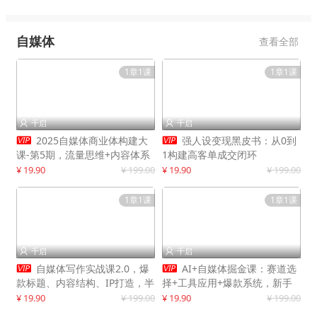
自媒体
查看全部
1章1课
1章1课
千启
千启




2025自媒体商业体构建大
强人设变现黑皮书：从0到
课-第5期，流量思维+内容体系
1构建高客单成交闭环
+变现闭环，打造个人可持续生
¥ 19.90
¥ 199.00
¥ 19.90
¥ 199.00
意
1章1课
1章1课
千启
千启




自媒体写作实战课2.0，爆
AI+自媒体掘金课：赛道选
款标题、内容结构、IP打造，半
择+工具应用+爆款系统，新手
年复制30万粉月入10万+
快速起步，副业月入8000+
¥ 19.90
¥ 199.00
¥ 19.90
¥ 199.00