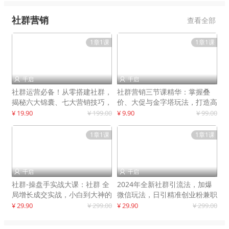
社群营销
查看全部
1章1课
1章1课
千启
千启


社群运营必备！从零搭建社群，
社群营销三节课精华：掌握叠
揭秘六大锦囊、七大营销技巧，
价、大促与金字塔玩法，打造高
打造火爆社群
效营销体系
¥ 19.90
¥ 199.00
¥ 9.90
¥ 99.00
1章1课
1章1课
千启
千启


社群-操盘手实战大课：社群 全
2024年全新社群引流法，加爆
局增长成交实战，小白到大神的
微信玩法，日引精准创业粉兼职
进阶之路
粉200+
¥ 29.90
¥ 299.00
¥ 29.90
¥ 299.00