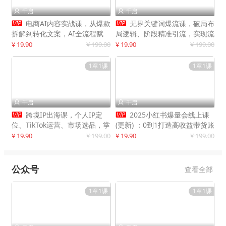
千启
千启




电商AI内容实战课，从爆款
无界关键词爆流课，破局布
拆解到转化文案，AI全流程赋
局逻辑、阶段精准引流，实现流
能，解放人力，单月节省内容成
量翻倍，店铺业绩增长50%+
¥ 19.90
¥ 199.00
¥ 19.90
¥ 199.00
本数万元
1章1课
1章1课
千启
千启




跨境IP出海课，个人IP定
2025小红书爆量会线上课
位、TikTok运营、市场选品，掌
(更新) ：0到1打造高收益带货账
握核心闭环，实现月入1万美金
号，靠小红书带货年入100w？
¥ 19.90
¥ 199.00
¥ 19.90
¥ 199.00
+
机会来了！
公众号
查看全部
1章1课
1章1课