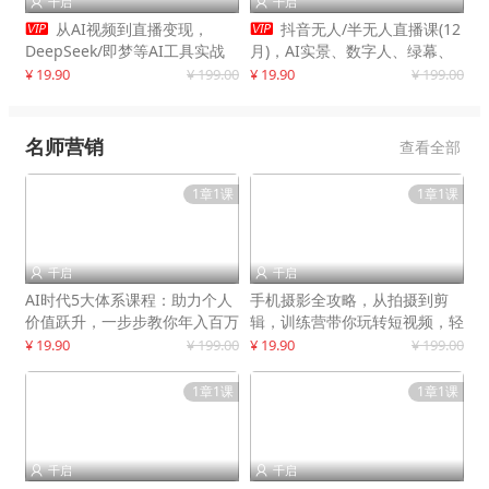
千启
千启




从AI视频到直播变现，
抖音无人/半无人直播课(12
DeepSeek/即梦等AI工具实战
月)，AI实景、数字人、绿幕、
教学，生产爆款视频，打造高流
多种玩法、24小时自动盈利
¥ 19.90
¥ 199.00
¥ 19.90
¥ 199.00
量账号
名师营销
查看全部
1章1课
1章1课
千启
千启


AI时代5大体系课程：助力个人
手机摄影全攻略，从拍摄到剪
价值跃升，一步步教你年入百万
辑，训练营带你玩转短视频，轻
松拍大片
¥ 19.90
¥ 199.00
¥ 19.90
¥ 199.00
1章1课
1章1课
千启
千启

