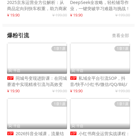
2025京东运营全方位解析：从
DeepSeek全攻略，轻松辅导作
商品定向到快车权重，助力商家
业，一键突破学习难题与挑战！
打造爆款商品
¥ 19.90
¥ 199.00
¥ 19.90
¥ 199.00
爆粉引流
查看全部
1章1课
1章1课
千启
千启




同城号变现进阶课：在同城
私域全平台引流SOP，抖
赛道中实现精准引流与高效变
音/快手/小红书/微信/QQ/B站/
现，单店月引流成交额提升50%
闲鱼等，技术合集，高效转化公
¥ 19.90
¥ 199.00
¥ 19.90
¥ 199.00
域流量
1章1课
1章1课
千启
千启




2026抖音全域课，流量结
小红书商业运营实战课程：