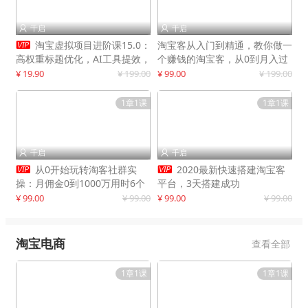
千启
千启



淘宝虚拟项目进阶课15.0：
淘宝客从入门到精通，教你做一
高权重标题优化，AI工具提效，
个赚钱的淘宝客，从0到月入过
自动盈利模式搭建
万
¥ 19.90
¥ 199.00
¥ 99.00
¥ 199.00
1章1课
1章1课
千启
千启




从0开始玩转淘客社群实
2020最新快速搭建淘宝客
操：月佣金0到1000万用时6个
平台，3天搭建成功
月
¥ 99.00
¥ 99.00
¥ 99.00
¥ 99.00
淘宝电商
查看全部
1章1课
1章1课