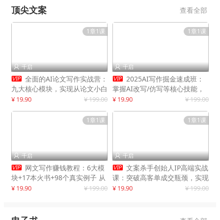
顶尖文案
查看全部
1章1课
1章1课
千启
千启




全面的AI论文写作实战营：
2025AI写作掘金速成班：
九大核心模块，实现从论文小白
掌握AI改写/仿写等核心技能，
到高效产出的跨越
实现单篇文案变现500+
¥ 19.90
¥ 199.00
¥ 19.90
¥ 199.00
1章1课
1章1课
千启
千启




网文写作赚钱教程：6大模
文案杀手创始人IP高端实战
块+17本火书+98个真实例子 从
课：突破高客单成交瓶颈，实现
入门到精通实战方法
IP商业价值最大化
¥ 19.90
¥ 199.00
¥ 19.90
¥ 199.00