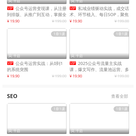
千启
千启




公众号运营变现课，从注册
私域业绩驱动实战，成交话
到排版、从推广到互动，掌握全
术、环节植入、每日SOP，聚焦
流程，开启个人品牌月入
增长，驱动营收持续突破
¥ 19.90
¥ 199.00
¥ 19.90
¥ 199.00
30000+
1章1课
1章1课
千启
千启




公众号运营实战：从0到1
2025公众号流量主实战
的系统突围
课，爆文写作、流量池运营、多
平台分发，新手日入千元月赚5
¥ 19.90
¥ 199.00
¥ 19.90
¥ 199.00
万+更新11月
SEO
查看全部
1章1课
1章1课
千启
千启

