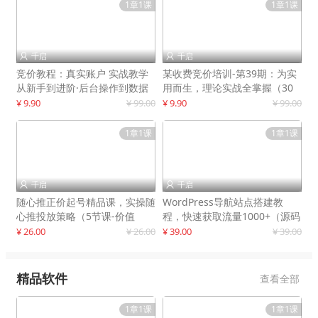
1章1课
1章1课
千启
千启


竞价教程：真实账户 实战教学
某收费竞价培训-第39期：为实
从新手到进阶·后台操作到数据
用而生，理论实战全掌握（30
优化
节课）
¥ 9.90
¥ 99.00
¥ 9.90
¥ 99.00
1章1课
1章1课
千启
千启


随心推正价起号精品课，实操随
WordPress导航站点搭建教
心推投放策略（5节课-价值
程，快速获取流量1000+（源码
298）
+教程）
¥ 26.00
¥ 26.00
¥ 39.00
¥ 39.00
精品软件
查看全部
1章1课
1章1课