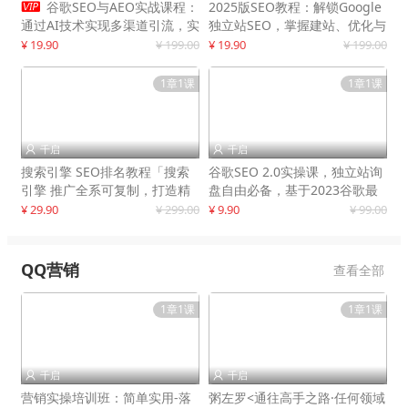

谷歌SEO与AEO实战课程：
2025版SEO教程：解锁Google
通过AI技术实现多渠道引流，实
独立站SEO，掌握建站、优化与
现网站流量增长300%
变现技巧
¥ 19.90
¥ 199.00
¥ 19.90
¥ 199.00
1章1课
1章1课
千启
千启


搜索引擎 SEO排名教程「搜索
谷歌SEO 2.0实操课，独立站询
引擎 推广全系可复制，打造精
盘自由必备，基于2023谷歌最
准被动流量系统
新算法录制
¥ 29.90
¥ 299.00
¥ 9.90
¥ 99.00
QQ营销
查看全部
1章1课
1章1课
千启
千启


营销实操培训班：简单实用-落
粥左罗<通往高手之路·任何领域