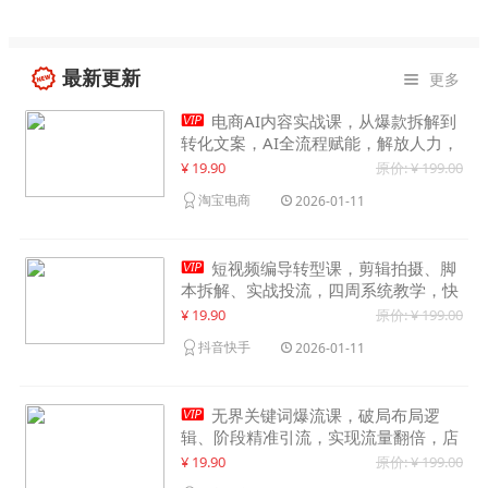
最新更新
更多


电商AI内容实战课，从爆款拆解到
转化文案，AI全流程赋能，解放人力，
单月节省内容成本数万元
¥ 19.90
原价: ¥ 199.00
淘宝电商
2026-01-11

短视频编导转型课，剪辑拍摄、脚
本拆解、实战投流，四周系统教学，快
速入行月入2w+
¥ 19.90
原价: ¥ 199.00
抖音快手
2026-01-11

无界关键词爆流课，破局布局逻
辑、阶段精准引流，实现流量翻倍，店
铺业绩增长50%+
¥ 19.90
原价: ¥ 199.00