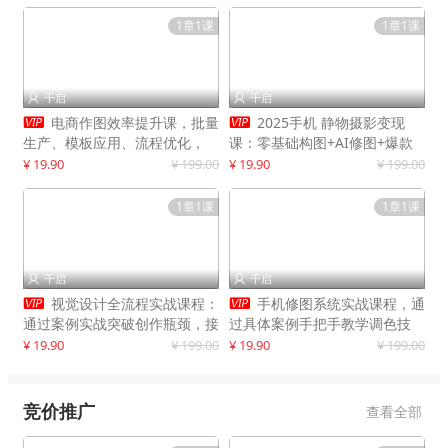
1章1课
1章1课
千启
千启




电商作图效率提升课，批量
2025手机 静物摄影变现
生产、模板应用、流程优化，
课：零基础构图+AI修图+爆款
20+细分品类实操案例，月赚3
创作
¥ 19.90
¥ 199.00
¥ 19.90
¥ 199.00
万
1章1课
1章1课
千启
千启




视觉设计全流程实战课程：
手机修图系统实战课程，通
通过案例实战突破创作瓶颈，接
过具体案例手把手教学调色技
单月入20000+
巧，实现副业变现
¥ 19.90
¥ 199.00
¥ 19.90
¥ 199.00
竞价推广
查看全部