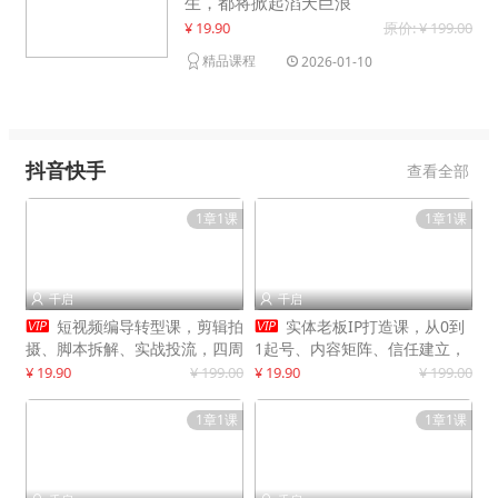
生，都将掀起滔天巨浪
¥ 19.90
原价: ¥ 199.00
精品课程
2026-01-10
抖音快手
查看全部
1章1课
1章1课
千启
千启




短视频编导转型课，剪辑拍
实体老板IP打造课，从0到
摄、脚本拆解、实战投流，四周
1起号、内容矩阵、信任建立，
系统教学，快速入行月入2w+
打造门店IP，稳定获客增收
¥ 19.90
¥ 199.00
¥ 19.90
¥ 199.00
1章1课
1章1课