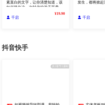
素直白的文字，让你清楚知道，该
发生，都将掀起
如何接住这一次时代的泼天富贵
¥19.90

千启

千启
抖音快手
共1章节1课时
短视频编导转型课，剪辑拍
实体老板I