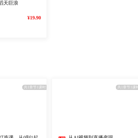
滔天巨浪
¥19.90
共1章节1课时
共1章节1课
P打造课，从0到1起
从AI视频到直播变现，