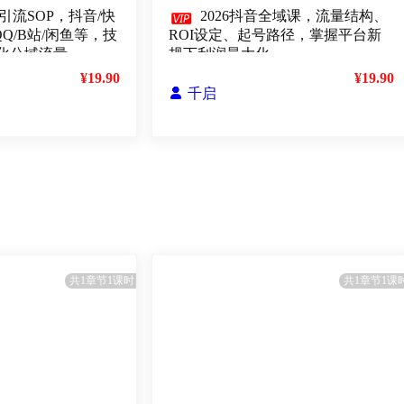
引流SOP，抖音/快

2026抖音全域课，流量结构、
QQ/B站/闲鱼等，技
ROI设定、起号路径，掌握平台新
化公域流量
规下利润最大化
¥19.90
¥19.90

千启
共1章节1课时
共1章节1课