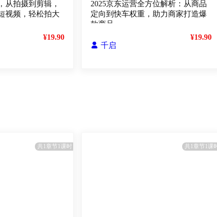
，从拍摄到剪辑，
2025京东运营全方位解析：从商品
短视频，轻松拍大
定向到快车权重，助力商家打造爆
款商品
¥19.90
¥19.90

千启
共1章节1课时
共1章节1课