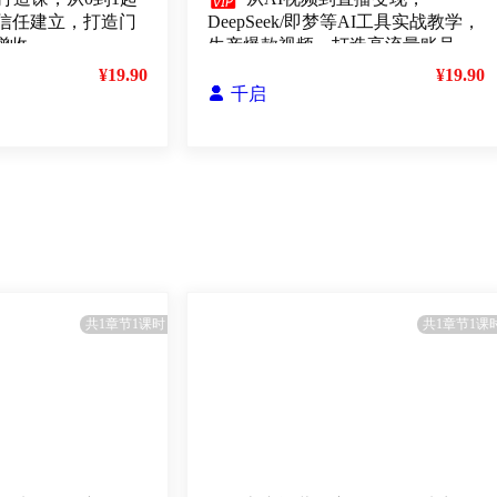

信任建立，打造门
DeepSeek/即梦等AI工具实战教学，
增收
生产爆款视频，打造高流量账号
¥19.90
¥19.90

千启
共1章节1课时
共1章节1课