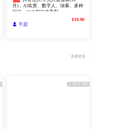

月)，AI实景、数字人、绿幕、多种
玩法、24小时自动盈利
¥19.90

千启
/
/
查看更多
时
共1章节1课时