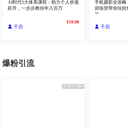
AI时代5大体系课程：助力个人价值
手机摄影全攻略
跃升，一步步教你年入百万
训练营带你玩转
片
¥19.90

千启

千启
爆粉引流
共1章节1课时