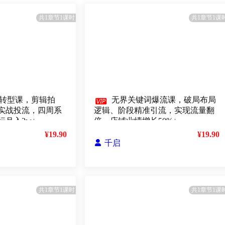
共1章节1课时
共1章节1课
转型课，剪辑拍

无界关键词爆流课，破局布局
实战投流，四周系
逻辑、阶段精准引流，实现流量翻
月入2w+
倍，店铺业绩增长50%+
¥19.90
¥19.90

千启
共1章节1课时
共1章节1课