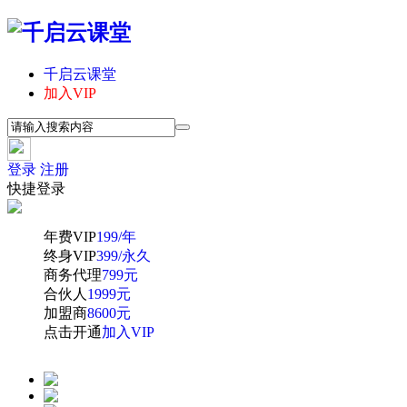
千启云课堂
加入VIP
登录
注册
快捷登录
年费VIP
199/年
终身VIP
399/永久
商务代理
799元
合伙人
1999元
加盟商
8600元
点击开通
加入VIP