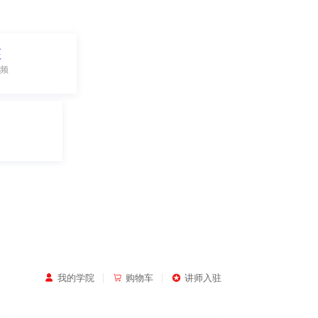
座
频
|
|
我的学院
购物车
讲师入驻


