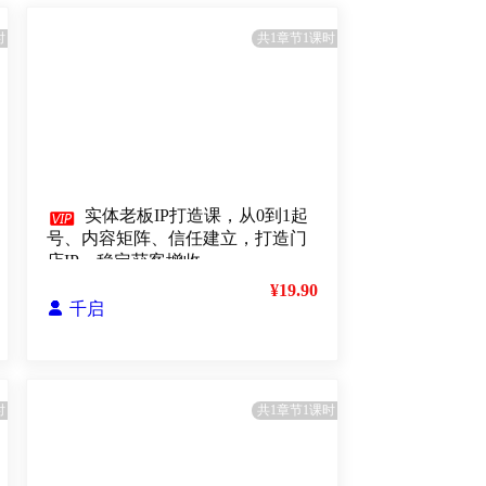
时
共1章节1课时

实体老板IP打造课，从0到1起
号、内容矩阵、信任建立，打造门
店IP，稳定获客增收
¥19.90

千启
时
共1章节1课时