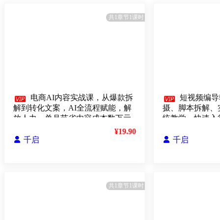
共1章节1课时

电商AI内容实战课，从爆款拆

短视频编导
解到转化文案，AI全流程赋能，解
摄、脚本拆解、
放人力，单月节省内容成本数万元
统教学，快速入行
¥19.90

千启

千启
共1章节1课时