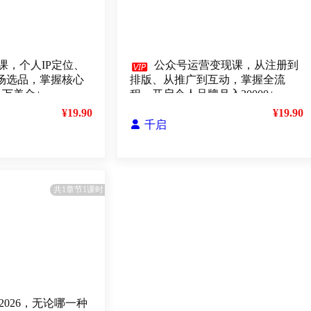
课，个人IP定位、

公众号运营变现课，从注册到
、市场选品，掌握核心
排版、从推广到互动，掌握全流
1万美金+
程，开启个人品牌月入30000+
¥19.90
¥19.90

千启
共1章节1课时
2026，无论哪一种