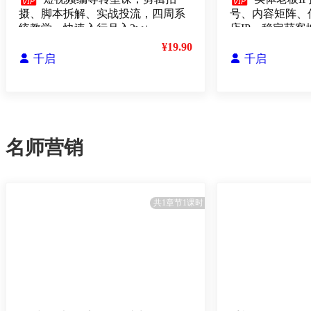


摄、脚本拆解、实战投流，四周系
号、内容矩阵、
统教学，快速入行月入2w+
店IP，稳定获客
¥19.90

千启

千启
名师营销
共1章节1课时