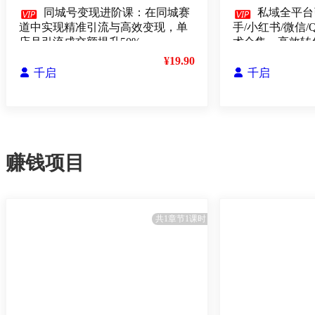

同城号变现进阶课：在同城赛

私域全平台
道中实现精准引流与高效变现，单
手/小红书/微信/
店月引流成交额提升50%
术合集，高效转
¥19.90

千启

千启
赚钱项目
共1章节1课时