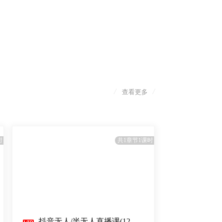
/
/
查看更多
时
共1章节1课时
抖音无人/半无人直播课(12