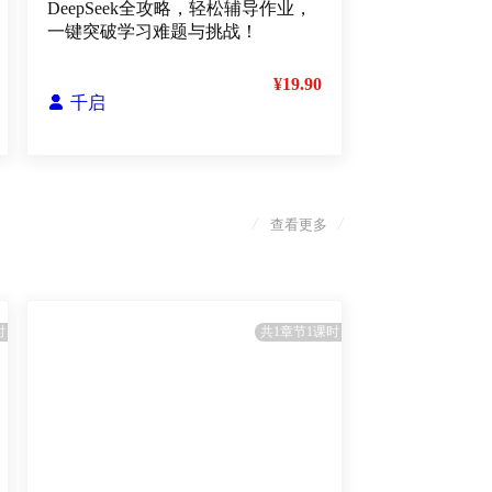
DeepSeek全攻略，轻松辅导作业，
一键突破学习难题与挑战！
¥19.90

千启
/
/
查看更多
时
共1章节1课时