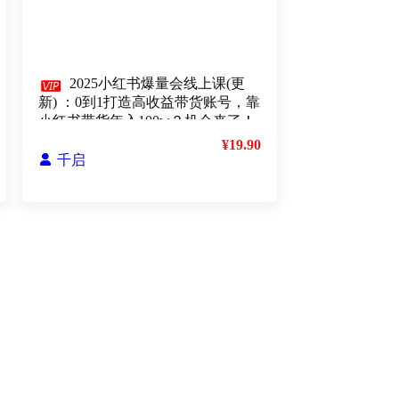

2025小红书爆量会线上课(更
新) ：0到1打造高收益带货账号，靠
小红书带货年入100w？机会来了！
¥19.90

千启