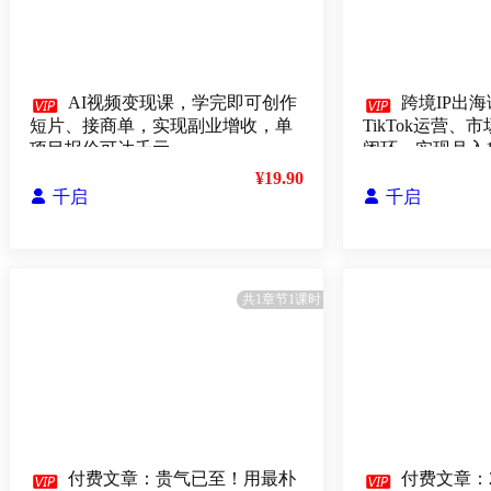

AI视频变现课，学完即可创作

跨境IP出海
短片、接商单，实现副业增收，单
TikTok运营
项目报价可达千元
闭环，实现月入
¥19.90

千启

千启
共1章节1课时

付费文章：贵气已至！用最朴

付费文章：