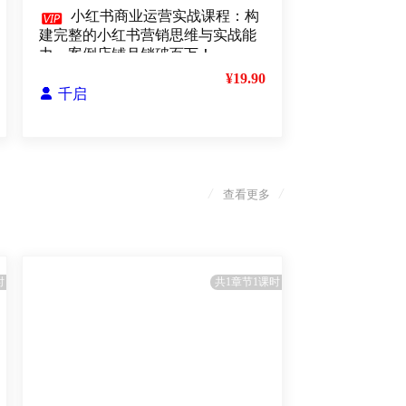

小红书商业运营实战课程：构
建完整的小红书营销思维与实战能
力，案例店铺月销破百万！
¥19.90

千启
/
/
查看更多
时
共1章节1课时