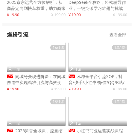
2025京东运营全方位解析：从
DeepSeek全攻略，轻松辅导作
商品定向到快车权重，助力商家
业，一键突破学习难题与挑战！
打造爆款商品
¥ 19.90
¥ 199.00
¥ 19.90
¥ 199.00
爆粉引流
查看全部
1章1课
1章1课
千启
千启




同城号变现进阶课：在同城
私域全平台引流SOP，抖
赛道中实现精准引流与高效变
音/快手/小红书/微信/QQ/B站/
现，单店月引流成交额提升50%
闲鱼等，技术合集，高效转化公
¥ 19.90
¥ 199.00
¥ 19.90
¥ 199.00
域流量
1章1课
1章1课
千启
千启




2026抖音全域课，流量结
小红书商业运营实战课程：