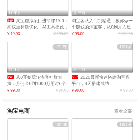
千启
千启



淘宝虚拟项目进阶课15.0：
淘宝客从入门到精通，教你做一
高权重标题优化，AI工具提效，
个赚钱的淘宝客，从0到月入过
自动盈利模式搭建
万
¥ 19.90
¥ 199.00
¥ 99.00
¥ 199.00
1章1课
1章1课
千启
千启




从0开始玩转淘客社群实
2020最新快速搭建淘宝客
操：月佣金0到1000万用时6个
平台，3天搭建成功
月
¥ 99.00
¥ 99.00
¥ 99.00
¥ 99.00
淘宝电商
查看全部
1章1课
1章1课