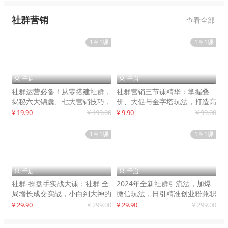
社群营销
查看全部
1章1课
1章1课
千启
千启


社群运营必备！从零搭建社群，
社群营销三节课精华：掌握叠
揭秘六大锦囊、七大营销技巧，
价、大促与金字塔玩法，打造高
打造火爆社群
效营销体系
¥ 19.90
¥ 199.00
¥ 9.90
¥ 99.00
1章1课
1章1课
千启
千启


社群-操盘手实战大课：社群 全
2024年全新社群引流法，加爆
局增长成交实战，小白到大神的
微信玩法，日引精准创业粉兼职
进阶之路
粉200+
¥ 29.90
¥ 299.00
¥ 29.90
¥ 299.00