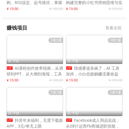
构、ROI设定、起号路径，掌握
构建完整的小红书营销思维与实
平台新规下利润最大化
战能力，案例店铺月销破百万！
¥ 19.90
¥ 199.00
¥ 19.90
¥ 199.00
赚钱项目
查看全部
1章1课
1章1课
千启
千启




AI课程创作效率指南，从调
情感赛道杀疯了，AI 工具
研到PPT、从大纲到海报，工具
加持，小白也能躺赚流量收益
赋能，打造可持续变现产品线
¥ 19.90
¥ 199.00
¥ 19.90
¥ 199.00
1章1课
1章1课
千启
千启




抖音年末福利，无需下载新
Facebook成人用品实战：
APP，3元/单无上限
从0到1运营Fb商城进阶技能，