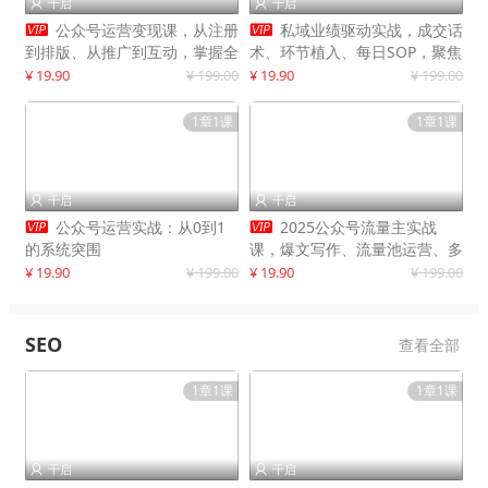
千启
千启




公众号运营变现课，从注册
私域业绩驱动实战，成交话
到排版、从推广到互动，掌握全
术、环节植入、每日SOP，聚焦
流程，开启个人品牌月入
增长，驱动营收持续突破
¥ 19.90
¥ 199.00
¥ 19.90
¥ 199.00
30000+
1章1课
1章1课
千启
千启




公众号运营实战：从0到1
2025公众号流量主实战
的系统突围
课，爆文写作、流量池运营、多
平台分发，新手日入千元月赚5
¥ 19.90
¥ 199.00
¥ 19.90
¥ 199.00
万+更新11月
SEO
查看全部
1章1课
1章1课
千启
千启

