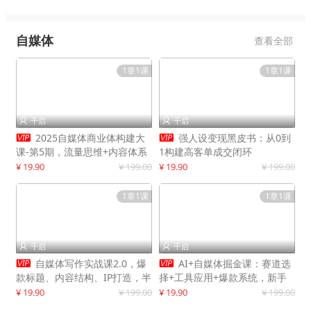
自媒体
查看全部
1章1课
1章1课
千启
千启




2025自媒体商业体构建大
强人设变现黑皮书：从0到
课-第5期，流量思维+内容体系
1构建高客单成交闭环
+变现闭环，打造个人可持续生
¥ 19.90
¥ 199.00
¥ 19.90
¥ 199.00
意
1章1课
1章1课
千启
千启




自媒体写作实战课2.0，爆
AI+自媒体掘金课：赛道选
款标题、内容结构、IP打造，半
择+工具应用+爆款系统，新手
年复制30万粉月入10万+
快速起步，副业月入8000+
¥ 19.90
¥ 199.00
¥ 19.90
¥ 199.00