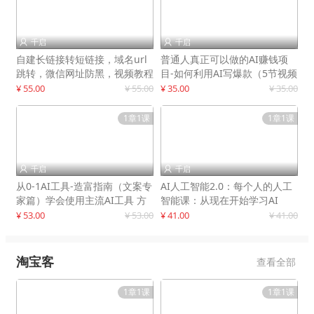
千启
千启


自建长链接转短链接，域名url
普通人真正可以做的AI赚钱项
跳转，微信网址防黑，视频教程
目-如何利用AI写爆款（5节视频
手把手教你
课）
¥ 55.00
¥ 55.00
¥ 35.00
¥ 35.00
1章1课
1章1课
千启
千启


从0-1AI工具-造富指南（文案专
AI人工智能2.0：每个人的人工
家篇）学会使用主流AI工具 方
智能课：从现在开始学习AI
法和心法的融合
¥ 53.00
¥ 53.00
¥ 41.00
¥ 41.00
淘宝客
查看全部
1章1课
1章1课