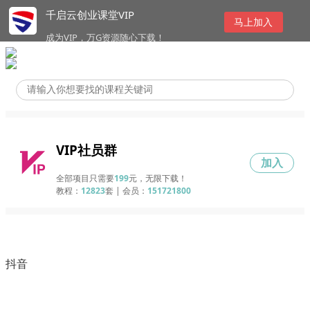
千启云创业课堂VIP
马上加入
成为VIP，万G资源随心下载！
VIP社员群
加入
全部项目只需要
199
元，无限下载！
教程：
12823
套 | 会员：
151721800
抖音