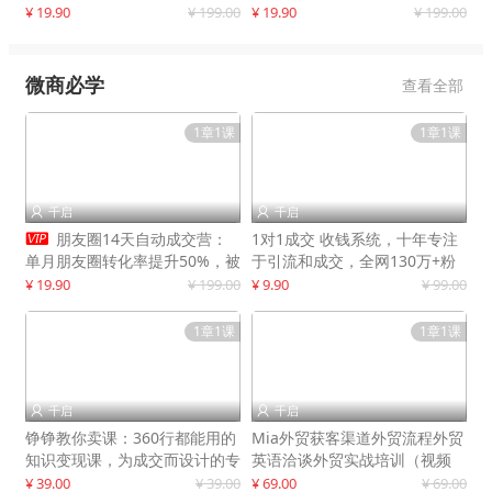
快速提升订单转化与店铺收益
¥ 19.90
¥ 199.00
¥ 19.90
¥ 199.00
微商必学
查看全部
1章1课
1章1课
千启
千启



朋友圈14天自动成交营：
1对1成交 收钱系统，十年专注
单月朋友圈转化率提升50%，被
于引流和成交，全网130万+粉
动收入超3万元
丝
¥ 19.90
¥ 199.00
¥ 9.90
¥ 99.00
1章1课
1章1课
千启
千启


铮铮教你卖课：360行都能用的
Mia外贸获客渠道外贸流程外贸
知识变现课，为成交而设计的专
英语洽谈外贸实战培训（视频
属课程
课）价值399元
¥ 39.00
¥ 39.00
¥ 69.00
¥ 69.00