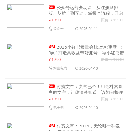

公众号运营变现课，从注册到排
版、从推广到互动，掌握全流程，开启
个人品牌月入30000+
¥ 19.90
原价: ¥ 199.00
公众号
2026-01-11

2025小红书爆量会线上课(更新) ：
0到1打造高收益带货账号，靠小红书带
货年入100w？机会来了！
¥ 19.90
原价: ¥ 199.00
淘宝电商
2026-01-10

付费文章：贵气已至！用最朴素直
白的文字，让你清楚知道，该如何接住
这一次时代的泼天富贵
¥ 19.90
原价: ¥ 199.00
电子书
2026-01-10

付费文章：2026，无论哪一种发