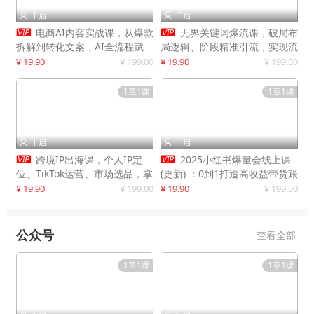
千启
千启




电商AI内容实战课，从爆款
无界关键词爆流课，破局布
拆解到转化文案，AI全流程赋
局逻辑、阶段精准引流，实现流
能，解放人力，单月节省内容成
量翻倍，店铺业绩增长50%+
¥ 19.90
¥ 199.00
¥ 19.90
¥ 199.00
本数万元
1章1课
1章1课
千启
千启




跨境IP出海课，个人IP定
2025小红书爆量会线上课
位、TikTok运营、市场选品，掌
(更新) ：0到1打造高收益带货账
握核心闭环，实现月入1万美金
号，靠小红书带货年入100w？
¥ 19.90
¥ 199.00
¥ 19.90
¥ 199.00
+
机会来了！
公众号
查看全部
1章1课
1章1课