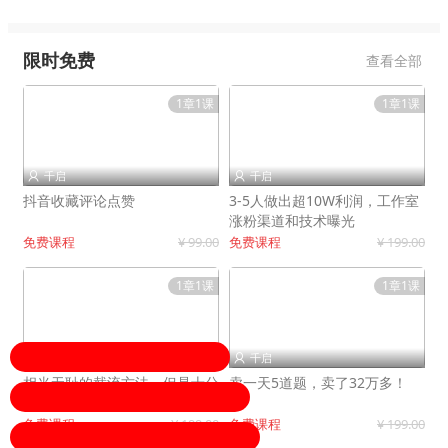
限时免费
查看全部
1章1课
1章1课
千启
千启


抖音收藏评论点赞
3-5人做出超10W利润，工作室
涨粉渠道和技术曝光
免费课程
¥ 99.00
免费课程
¥ 199.00
1章1课
1章1课
千启
千启


相当无耻的截流方法，但是十分
卖一天5道题，卖了32万多！
有效！
免费课程
¥ 199.00
免费课程
¥ 199.00