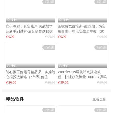
1章1课
1章1课
千启
千启


竞价教程：真实账户 实战教学
某收费竞价培训-第39期：为实
从新手到进阶·后台操作到数据
用而生，理论实战全掌握（30
优化
节课）
¥ 9.90
¥ 99.00
¥ 9.90
¥ 99.00
1章1课
1章1课
千启
千启


随心推正价起号精品课，实操随
WordPress导航站点搭建教
心推投放策略（5节课-价值
程，快速获取流量1000+（源码
298）
+教程）
¥ 26.00
¥ 26.00
¥ 39.00
¥ 39.00
精品软件
查看全部
1章1课
1章1课