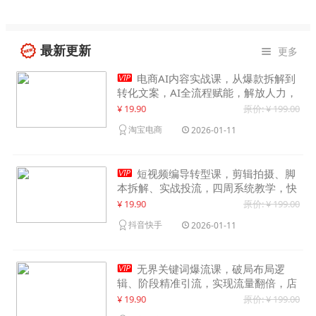
最新更新
更多


电商AI内容实战课，从爆款拆解到
转化文案，AI全流程赋能，解放人力，
单月节省内容成本数万元
¥ 19.90
原价: ¥ 199.00
淘宝电商
2026-01-11

短视频编导转型课，剪辑拍摄、脚
本拆解、实战投流，四周系统教学，快
速入行月入2w+
¥ 19.90
原价: ¥ 199.00
抖音快手
2026-01-11

无界关键词爆流课，破局布局逻
辑、阶段精准引流，实现流量翻倍，店
铺业绩增长50%+
¥ 19.90
原价: ¥ 199.00