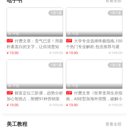
电子书
查看全部
1章1课
1章1课
千启
千启




付费文章：贵气已至！用最
大学专业选择终极指南,100
朴素直白的文字，让你清楚知
个热门专业解析,包含推荐与避
道，该如何接住这一次时代的泼
雷实用建议
¥ 19.90
¥ 199.00
¥ 19.90
¥ 199.00
天富贵
1章1课
1章1课
千启
千启




财富定位三阶课，趋势分析
付费文章《世界变局生存指
加心智抢占，附赠91种营销策
南，AI转型加海外突围，破解小
略模型
城市生存陷阱》
¥ 19.90
¥ 199.00
¥ 19.90
¥ 199.00
美工教程
查看全部