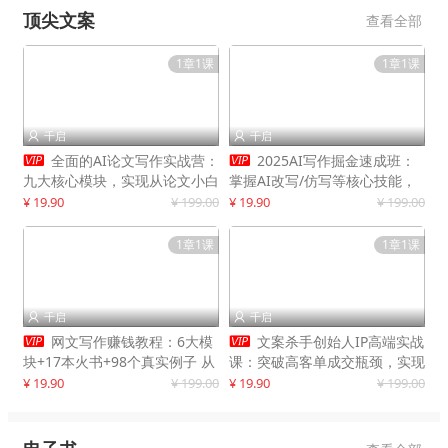
顶尖文案
查看全部
1章1课
1章1课
千启
千启




全面的AI论文写作实战营：
2025AI写作掘金速成班：
九大核心模块，实现从论文小白
掌握AI改写/仿写等核心技能，
到高效产出的跨越
实现单篇文案变现500+
¥ 19.90
¥ 199.00
¥ 19.90
¥ 199.00
1章1课
1章1课
千启
千启




网文写作赚钱教程：6大模
文案杀手创始人IP高端实战
块+17本火书+98个真实例子 从
课：突破高客单成交瓶颈，实现
入门到精通实战方法
IP商业价值最大化
¥ 19.90
¥ 199.00
¥ 19.90
¥ 199.00