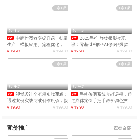
1章1课
1章1课
千启
千启




电商作图效率提升课，批量
2025手机 静物摄影变现
生产、模板应用、流程优化，
课：零基础构图+AI修图+爆款
20+细分品类实操案例，月赚3
创作
¥ 19.90
¥ 199.00
¥ 19.90
¥ 199.00
万
1章1课
1章1课
千启
千启




视觉设计全流程实战课程：
手机修图系统实战课程，通
通过案例实战突破创作瓶颈，接
过具体案例手把手教学调色技
单月入20000+
巧，实现副业变现
¥ 19.90
¥ 199.00
¥ 19.90
¥ 199.00
竞价推广
查看全部