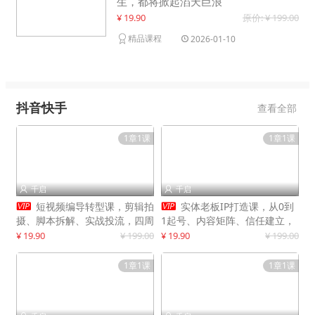
生，都将掀起滔天巨浪
¥ 19.90
原价: ¥ 199.00
精品课程
2026-01-10
抖音快手
查看全部
1章1课
1章1课
千启
千启




短视频编导转型课，剪辑拍
实体老板IP打造课，从0到
摄、脚本拆解、实战投流，四周
1起号、内容矩阵、信任建立，
系统教学，快速入行月入2w+
打造门店IP，稳定获客增收
¥ 19.90
¥ 199.00
¥ 19.90
¥ 199.00
1章1课
1章1课