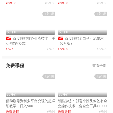
制作
¥ 99.00
¥ 99.00
¥ 99.00
¥ 99.00
1章1课
1章1课
千启
千启




百度贴吧核心引流技术：手
百度贴吧全自动引流技术
动+软件模式
（6月版）
¥ 9.90
¥ 9.90
¥ 99.00
¥ 99.00
免费课程
查看全部
1章1课
1章1课
千启
千启


借助刚需资料多平台变现的超详
酷酷教练：创意个性头像签名全
细教学，日入500+
套操作技术（含全套工具+1000
套模板）
免费课程
¥ 0.00
免费课程
¥ 0.00