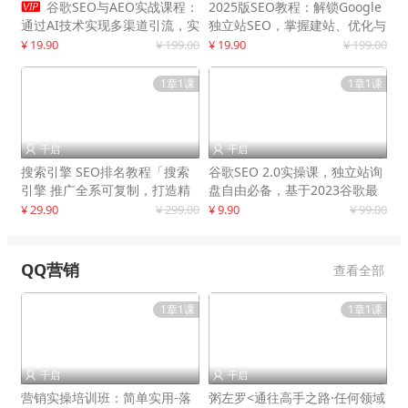

谷歌SEO与AEO实战课程：
2025版SEO教程：解锁Google
通过AI技术实现多渠道引流，实
独立站SEO，掌握建站、优化与
现网站流量增长300%
变现技巧
¥ 19.90
¥ 199.00
¥ 19.90
¥ 199.00
1章1课
1章1课
千启
千启


搜索引擎 SEO排名教程「搜索
谷歌SEO 2.0实操课，独立站询
引擎 推广全系可复制，打造精
盘自由必备，基于2023谷歌最
准被动流量系统
新算法录制
¥ 29.90
¥ 299.00
¥ 9.90
¥ 99.00
QQ营销
查看全部
1章1课
1章1课
千启
千启


营销实操培训班：简单实用-落
粥左罗<通往高手之路·任何领域