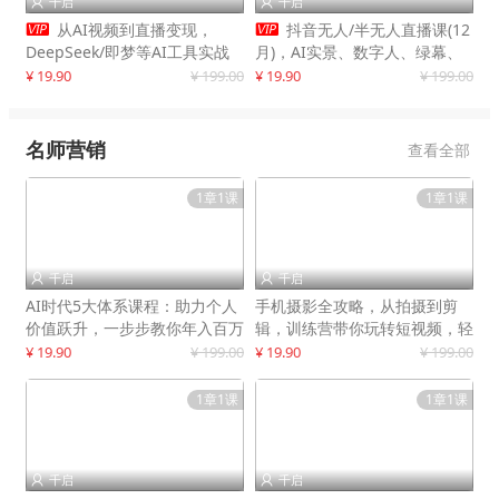
千启
千启




从AI视频到直播变现，
抖音无人/半无人直播课(12
DeepSeek/即梦等AI工具实战
月)，AI实景、数字人、绿幕、
教学，生产爆款视频，打造高流
多种玩法、24小时自动盈利
¥ 19.90
¥ 199.00
¥ 19.90
¥ 199.00
量账号
名师营销
查看全部
1章1课
1章1课
千启
千启


AI时代5大体系课程：助力个人
手机摄影全攻略，从拍摄到剪
价值跃升，一步步教你年入百万
辑，训练营带你玩转短视频，轻
松拍大片
¥ 19.90
¥ 199.00
¥ 19.90
¥ 199.00
1章1课
1章1课
千启
千启

