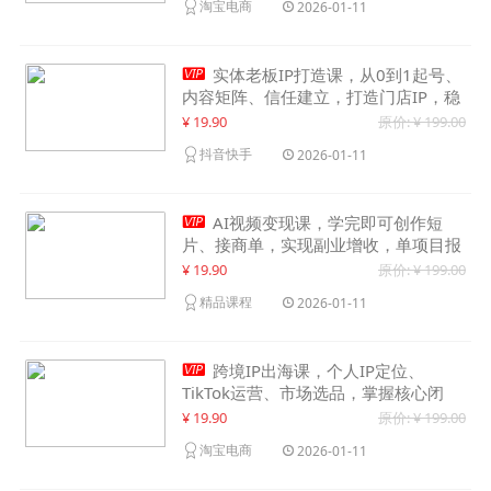
淘宝电商
2026-01-11

实体老板IP打造课，从0到1起号、
内容矩阵、信任建立，打造门店IP，稳
定获客增收
¥ 19.90
原价: ¥ 199.00
抖音快手
2026-01-11

AI视频变现课，学完即可创作短
片、接商单，实现副业增收，单项目报
价可达千元
¥ 19.90
原价: ¥ 199.00
精品课程
2026-01-11

跨境IP出海课，个人IP定位、
TikTok运营、市场选品，掌握核心闭
环，实现月入1万美金+
¥ 19.90
原价: ¥ 199.00
淘宝电商
2026-01-11