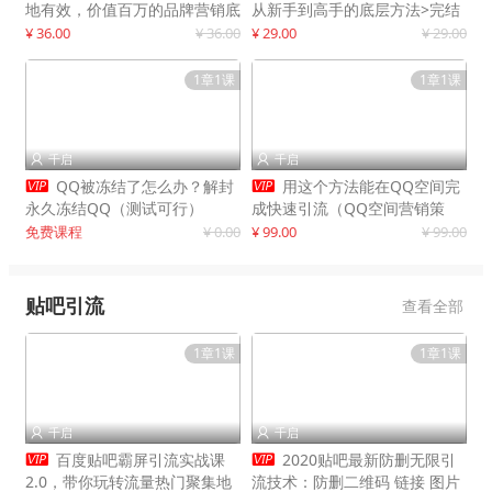
地有效，价值百万的品牌营销底
从新手到高手的底层方法>完结
层逻辑
¥ 36.00
¥ 36.00
¥ 29.00
¥ 29.00
1章1课
1章1课
千启
千启




QQ被冻结了怎么办？解封
用这个方法能在QQ空间完
永久冻结QQ（测试可行）
成快速引流（QQ空间营销策
略）
免费课程
¥ 0.00
¥ 99.00
¥ 99.00
贴吧引流
查看全部
1章1课
1章1课
千启
千启




百度贴吧霸屏引流实战课
2020贴吧最新防删无限引
2.0，带你玩转流量热门聚集地
流技术：防删二维码 链接 图片