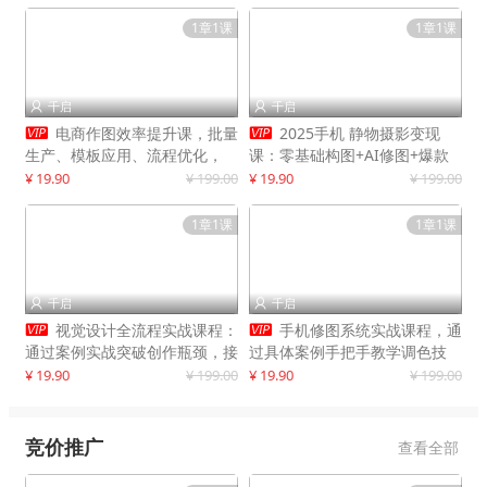
1章1课
1章1课
千启
千启




电商作图效率提升课，批量
2025手机 静物摄影变现
生产、模板应用、流程优化，
课：零基础构图+AI修图+爆款
20+细分品类实操案例，月赚3
创作
¥ 19.90
¥ 199.00
¥ 19.90
¥ 199.00
万
1章1课
1章1课
千启
千启




视觉设计全流程实战课程：
手机修图系统实战课程，通
通过案例实战突破创作瓶颈，接
过具体案例手把手教学调色技
单月入20000+
巧，实现副业变现
¥ 19.90
¥ 199.00
¥ 19.90
¥ 199.00
竞价推广
查看全部