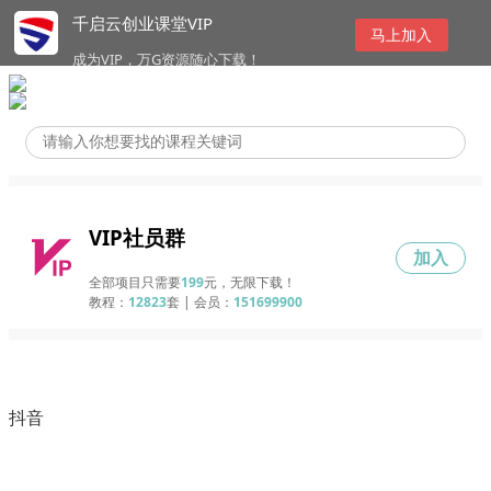
千启云创业课堂VIP
马上加入
成为VIP，万G资源随心下载！
VIP社员群
加入
全部项目只需要
199
元，无限下载！
教程：
12823
套 | 会员：
151699900
抖音