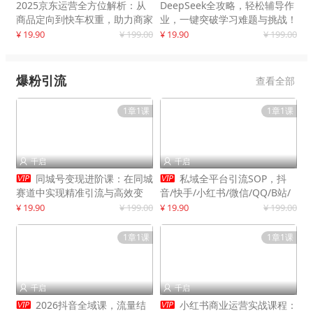
2025京东运营全方位解析：从
DeepSeek全攻略，轻松辅导作
商品定向到快车权重，助力商家
业，一键突破学习难题与挑战！
打造爆款商品
¥ 19.90
¥ 199.00
¥ 19.90
¥ 199.00
爆粉引流
查看全部
1章1课
1章1课
千启
千启




同城号变现进阶课：在同城
私域全平台引流SOP，抖
赛道中实现精准引流与高效变
音/快手/小红书/微信/QQ/B站/
现，单店月引流成交额提升50%
闲鱼等，技术合集，高效转化公
¥ 19.90
¥ 199.00
¥ 19.90
¥ 199.00
域流量
1章1课
1章1课
千启
千启




2026抖音全域课，流量结
小红书商业运营实战课程：