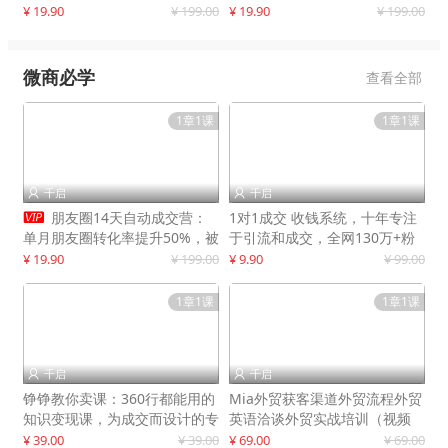
快速提升订单转化与店铺收益
¥ 19.90
¥ 199.00
¥ 19.90
¥ 199.00
微商必学
查看全部
1章1课
1章1课
千启
千启



朋友圈14天自动成交营：
1对1成交 收钱系统，十年专注
单月朋友圈转化率提升50%，被
于引流和成交，全网130万+粉
动收入超3万元
丝
¥ 19.90
¥ 199.00
¥ 9.90
¥ 99.00
1章1课
1章1课
千启
千启


铮铮教你卖课：360行都能用的
Mia外贸获客渠道外贸流程外贸
知识变现课，为成交而设计的专
英语洽谈外贸实战培训（视频
属课程
课）价值399元
¥ 39.00
¥ 39.00
¥ 69.00
¥ 69.00