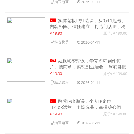
淘宝电商
2026-01-11

实体老板IP打造课，从0到1起号、
内容矩阵、信任建立，打造门店IP，稳
定获客增收
¥ 19.90
原价: ¥ 199.00
抖音快手
2026-01-11

AI视频变现课，学完即可创作短
片、接商单，实现副业增收，单项目报
价可达千元
¥ 19.90
原价: ¥ 199.00
精品课程
2026-01-11

跨境IP出海课，个人IP定位、
TikTok运营、市场选品，掌握核心闭
环，实现月入1万美金+
¥ 19.90
原价: ¥ 199.00
淘宝电商
2026-01-11