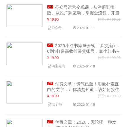

公众号运营变现课，从注册到排
版、从推广到互动，掌握全流程，开启
个人品牌月入30000+
¥ 19.90
原价: ¥ 199.00
公众号
2026-01-11

2025小红书爆量会线上课(更新) ：
0到1打造高收益带货账号，靠小红书带
货年入100w？机会来了！
¥ 19.90
原价: ¥ 199.00
淘宝电商
2026-01-10

付费文章：贵气已至！用最朴素直
白的文字，让你清楚知道，该如何接住
这一次时代的泼天富贵
¥ 19.90
原价: ¥ 199.00
电子书
2026-01-10

付费文章：2026，无论哪一种发