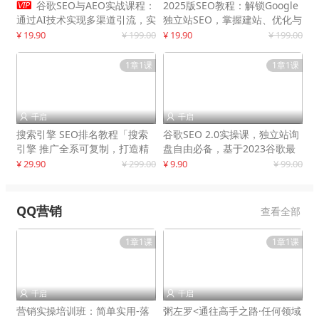

谷歌SEO与AEO实战课程：
2025版SEO教程：解锁Google
通过AI技术实现多渠道引流，实
独立站SEO，掌握建站、优化与
现网站流量增长300%
变现技巧
¥ 19.90
¥ 199.00
¥ 19.90
¥ 199.00
1章1课
1章1课
千启
千启


搜索引擎 SEO排名教程「搜索
谷歌SEO 2.0实操课，独立站询
引擎 推广全系可复制，打造精
盘自由必备，基于2023谷歌最
准被动流量系统
新算法录制
¥ 29.90
¥ 299.00
¥ 9.90
¥ 99.00
QQ营销
查看全部
1章1课
1章1课
千启
千启


营销实操培训班：简单实用-落
粥左罗<通往高手之路·任何领域