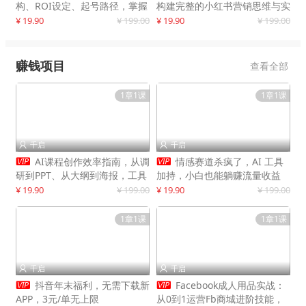
构、ROI设定、起号路径，掌握
构建完整的小红书营销思维与实
平台新规下利润最大化
战能力，案例店铺月销破百万！
¥ 19.90
¥ 199.00
¥ 19.90
¥ 199.00
赚钱项目
查看全部
1章1课
1章1课
千启
千启




AI课程创作效率指南，从调
情感赛道杀疯了，AI 工具
研到PPT、从大纲到海报，工具
加持，小白也能躺赚流量收益
赋能，打造可持续变现产品线
¥ 19.90
¥ 199.00
¥ 19.90
¥ 199.00
1章1课
1章1课
千启
千启




抖音年末福利，无需下载新
Facebook成人用品实战：
APP，3元/单无上限
从0到1运营Fb商城进阶技能，