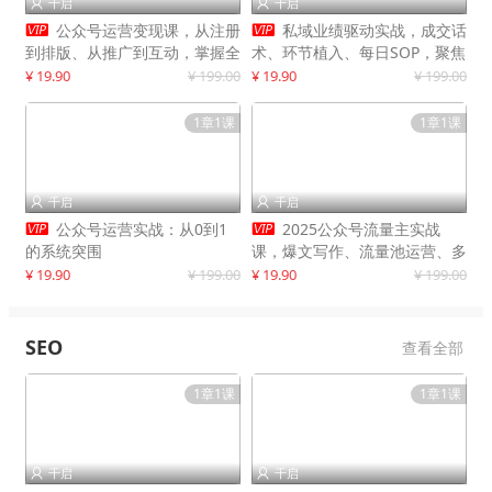
千启
千启




公众号运营变现课，从注册
私域业绩驱动实战，成交话
到排版、从推广到互动，掌握全
术、环节植入、每日SOP，聚焦
流程，开启个人品牌月入
增长，驱动营收持续突破
¥ 19.90
¥ 199.00
¥ 19.90
¥ 199.00
30000+
1章1课
1章1课
千启
千启




公众号运营实战：从0到1
2025公众号流量主实战
的系统突围
课，爆文写作、流量池运营、多
平台分发，新手日入千元月赚5
¥ 19.90
¥ 199.00
¥ 19.90
¥ 199.00
万+更新11月
SEO
查看全部
1章1课
1章1课
千启
千启

