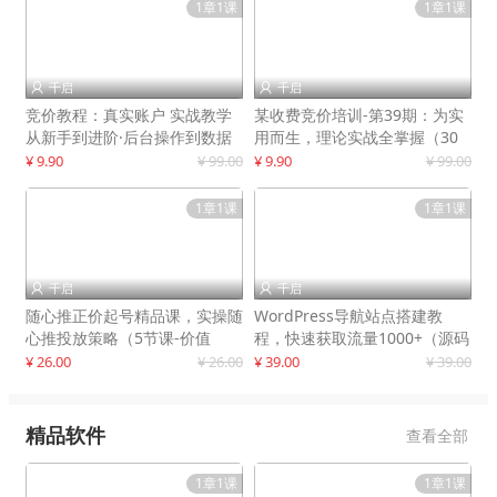
1章1课
1章1课
千启
千启


竞价教程：真实账户 实战教学
某收费竞价培训-第39期：为实
从新手到进阶·后台操作到数据
用而生，理论实战全掌握（30
优化
节课）
¥ 9.90
¥ 99.00
¥ 9.90
¥ 99.00
1章1课
1章1课
千启
千启


随心推正价起号精品课，实操随
WordPress导航站点搭建教
心推投放策略（5节课-价值
程，快速获取流量1000+（源码
298）
+教程）
¥ 26.00
¥ 26.00
¥ 39.00
¥ 39.00
精品软件
查看全部
1章1课
1章1课