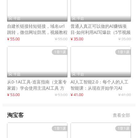
千启
千启


自建长链接转短链接，域名url
普通人真正可以做的AI赚钱项
跳转，微信网址防黑，视频教程
目-如何利用AI写爆款（5节视频
手把手教你
课）
¥ 55.00
¥ 55.00
¥ 35.00
¥ 35.00
1章1课
1章1课
千启
千启


从0-1AI工具-造富指南（文案专
AI人工智能2.0：每个人的人工
家篇）学会使用主流AI工具 方
智能课：从现在开始学习AI
法和心法的融合
¥ 53.00
¥ 53.00
¥ 41.00
¥ 41.00
淘宝客
查看全部
1章1课
1章1课