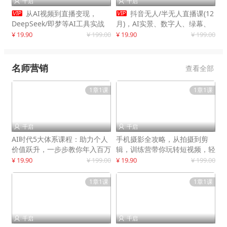
千启
千启




从AI视频到直播变现，
抖音无人/半无人直播课(12
DeepSeek/即梦等AI工具实战
月)，AI实景、数字人、绿幕、
教学，生产爆款视频，打造高流
多种玩法、24小时自动盈利
¥ 19.90
¥ 199.00
¥ 19.90
¥ 199.00
量账号
名师营销
查看全部
1章1课
1章1课
千启
千启


AI时代5大体系课程：助力个人
手机摄影全攻略，从拍摄到剪
价值跃升，一步步教你年入百万
辑，训练营带你玩转短视频，轻
松拍大片
¥ 19.90
¥ 199.00
¥ 19.90
¥ 199.00
1章1课
1章1课
千启
千启

