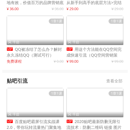
地有效，价值百万的品牌营销底
从新手到高手的底层方法>完结
层逻辑
¥ 36.00
¥ 36.00
¥ 29.00
¥ 29.00
1章1课
1章1课
千启
千启




QQ被冻结了怎么办？解封
用这个方法能在QQ空间完
永久冻结QQ（测试可行）
成快速引流（QQ空间营销策
略）
免费课程
¥ 0.00
¥ 99.00
¥ 99.00
贴吧引流
查看全部
1章1课
1章1课
千启
千启




百度贴吧霸屏引流实战课
2020贴吧最新防删无限引
2.0，带你玩转流量热门聚集地
流技术：防删二维码 链接 图片