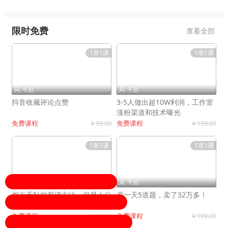
限时免费
查看全部
1章1课
1章1课
千启
千启


抖音收藏评论点赞
3-5人做出超10W利润，工作室
涨粉渠道和技术曝光
免费课程
¥ 99.00
免费课程
¥ 199.00
1章1课
1章1课
千启
千启


相当无耻的截流方法，但是十分
卖一天5道题，卖了32万多！
有效！
免费课程
¥ 199.00
免费课程
¥ 199.00