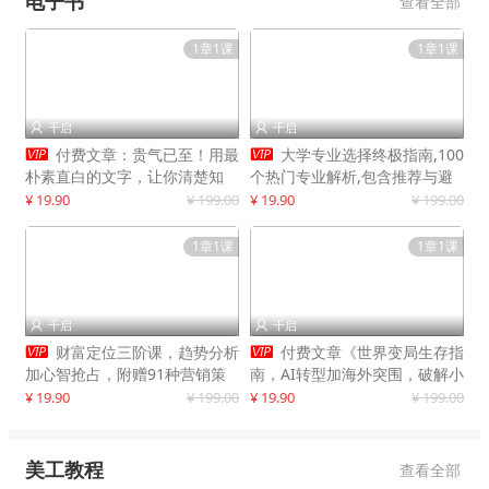
电子书
查看全部
1章1课
1章1课
千启
千启




付费文章：贵气已至！用最
大学专业选择终极指南,100
朴素直白的文字，让你清楚知
个热门专业解析,包含推荐与避
道，该如何接住这一次时代的泼
雷实用建议
¥ 19.90
¥ 199.00
¥ 19.90
¥ 199.00
天富贵
1章1课
1章1课
千启
千启




财富定位三阶课，趋势分析
付费文章《世界变局生存指
加心智抢占，附赠91种营销策
南，AI转型加海外突围，破解小
略模型
城市生存陷阱》
¥ 19.90
¥ 199.00
¥ 19.90
¥ 199.00
美工教程
查看全部