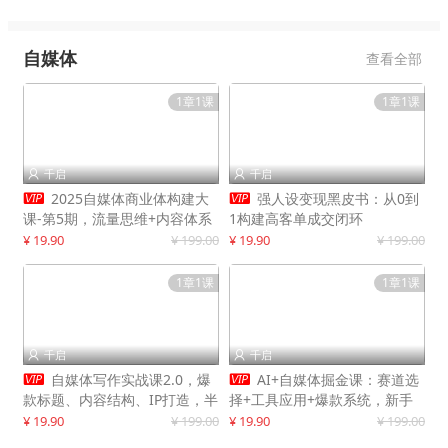
自媒体
查看全部
1章1课
1章1课
千启
千启




2025自媒体商业体构建大
强人设变现黑皮书：从0到
课-第5期，流量思维+内容体系
1构建高客单成交闭环
+变现闭环，打造个人可持续生
¥ 19.90
¥ 199.00
¥ 19.90
¥ 199.00
意
1章1课
1章1课
千启
千启




自媒体写作实战课2.0，爆
AI+自媒体掘金课：赛道选
款标题、内容结构、IP打造，半
择+工具应用+爆款系统，新手
年复制30万粉月入10万+
快速起步，副业月入8000+
¥ 19.90
¥ 199.00
¥ 19.90
¥ 199.00