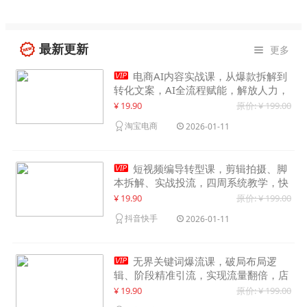
最新更新
更多


电商AI内容实战课，从爆款拆解到
转化文案，AI全流程赋能，解放人力，
单月节省内容成本数万元
¥ 19.90
原价: ¥ 199.00
淘宝电商
2026-01-11

短视频编导转型课，剪辑拍摄、脚
本拆解、实战投流，四周系统教学，快
速入行月入2w+
¥ 19.90
原价: ¥ 199.00
抖音快手
2026-01-11

无界关键词爆流课，破局布局逻
辑、阶段精准引流，实现流量翻倍，店
铺业绩增长50%+
¥ 19.90
原价: ¥ 199.00