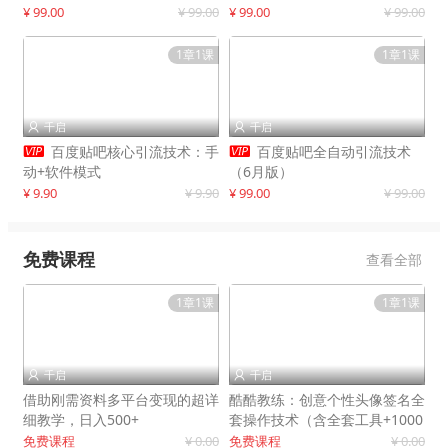
制作
¥ 99.00
¥ 99.00
¥ 99.00
¥ 99.00
1章1课
1章1课
千启
千启




百度贴吧核心引流技术：手
百度贴吧全自动引流技术
动+软件模式
（6月版）
¥ 9.90
¥ 9.90
¥ 99.00
¥ 99.00
免费课程
查看全部
1章1课
1章1课
千启
千启


借助刚需资料多平台变现的超详
酷酷教练：创意个性头像签名全
细教学，日入500+
套操作技术（含全套工具+1000
套模板）
免费课程
¥ 0.00
免费课程
¥ 0.00