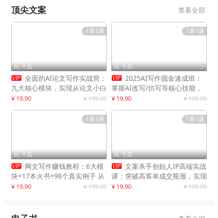
顶尖文案
查看全部
1章1课
1章1课
千启
千启




全面的AI论文写作实战营：
2025AI写作掘金速成班：
九大核心模块，实现从论文小白
掌握AI改写/仿写等核心技能，
到高效产出的跨越
实现单篇文案变现500+
¥ 19.90
¥ 199.00
¥ 19.90
¥ 199.00
1章1课
1章1课
千启
千启




网文写作赚钱教程：6大模
文案杀手创始人IP高端实战
块+17本火书+98个真实例子 从
课：突破高客单成交瓶颈，实现
入门到精通实战方法
IP商业价值最大化
¥ 19.90
¥ 199.00
¥ 19.90
¥ 199.00