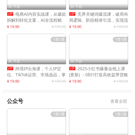
千启
千启




电商AI内容实战课，从爆款
无界关键词爆流课，破局布
拆解到转化文案，AI全流程赋
局逻辑、阶段精准引流，实现流
能，解放人力，单月节省内容成
量翻倍，店铺业绩增长50%+
¥ 19.90
¥ 199.00
¥ 19.90
¥ 199.00
本数万元
1章1课
1章1课
千启
千启




跨境IP出海课，个人IP定
2025小红书爆量会线上课
位、TikTok运营、市场选品，掌
(更新) ：0到1打造高收益带货账
握核心闭环，实现月入1万美金
号，靠小红书带货年入100w？
¥ 19.90
¥ 199.00
¥ 19.90
¥ 199.00
+
机会来了！
公众号
查看全部
1章1课
1章1课