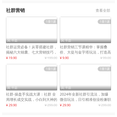
社群营销
查看全部
1章1课
1章1课
千启
千启


社群运营必备！从零搭建社群，
社群营销三节课精华：掌握叠
揭秘六大锦囊、七大营销技巧，
价、大促与金字塔玩法，打造高
打造火爆社群
效营销体系
¥ 19.90
¥ 199.00
¥ 9.90
¥ 99.00
1章1课
1章1课
千启
千启


社群-操盘手实战大课：社群 全
2024年全新社群引流法，加爆
局增长成交实战，小白到大神的
微信玩法，日引精准创业粉兼职
进阶之路
粉200+
¥ 29.90
¥ 299.00
¥ 29.90
¥ 299.00