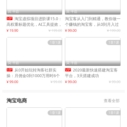
千启
千启



淘宝虚拟项目进阶课15.0：
淘宝客从入门到精通，教你做一
高权重标题优化，AI工具提效，
个赚钱的淘宝客，从0到月入过
自动盈利模式搭建
万
¥ 19.90
¥ 199.00
¥ 99.00
¥ 199.00
1章1课
1章1课
千启
千启




从0开始玩转淘客社群实
2020最新快速搭建淘宝客
操：月佣金0到1000万用时6个
平台，3天搭建成功
月
¥ 99.00
¥ 99.00
¥ 99.00
¥ 99.00
淘宝电商
查看全部
1章1课
1章1课