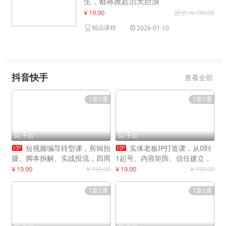
生，都将掀起滔天巨浪
¥ 19.90
原价: ¥ 199.00
精品课程
2026-01-10
抖音快手
查看全部
1章1课
1章1课
千启
千启




短视频编导转型课，剪辑拍
实体老板IP打造课，从0到
摄、脚本拆解、实战投流，四周
1起号、内容矩阵、信任建立，
系统教学，快速入行月入2w+
打造门店IP，稳定获客增收
¥ 19.90
¥ 199.00
¥ 19.90
¥ 199.00
1章1课
1章1课