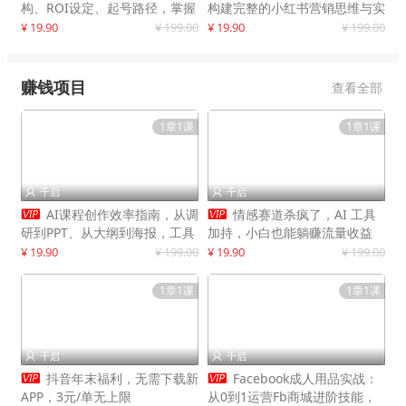
构、ROI设定、起号路径，掌握
构建完整的小红书营销思维与实
平台新规下利润最大化
战能力，案例店铺月销破百万！
¥ 19.90
¥ 199.00
¥ 19.90
¥ 199.00
赚钱项目
查看全部
1章1课
1章1课
千启
千启




AI课程创作效率指南，从调
情感赛道杀疯了，AI 工具
研到PPT、从大纲到海报，工具
加持，小白也能躺赚流量收益
赋能，打造可持续变现产品线
¥ 19.90
¥ 199.00
¥ 19.90
¥ 199.00
1章1课
1章1课
千启
千启




抖音年末福利，无需下载新
Facebook成人用品实战：
APP，3元/单无上限
从0到1运营Fb商城进阶技能，