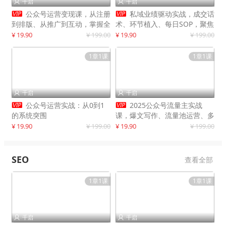
千启
千启




公众号运营变现课，从注册
私域业绩驱动实战，成交话
到排版、从推广到互动，掌握全
术、环节植入、每日SOP，聚焦
流程，开启个人品牌月入
增长，驱动营收持续突破
¥ 19.90
¥ 199.00
¥ 19.90
¥ 199.00
30000+
1章1课
1章1课
千启
千启




公众号运营实战：从0到1
2025公众号流量主实战
的系统突围
课，爆文写作、流量池运营、多
平台分发，新手日入千元月赚5
¥ 19.90
¥ 199.00
¥ 19.90
¥ 199.00
万+更新11月
SEO
查看全部
1章1课
1章1课
千启
千启

