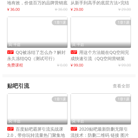
地有效，价值百万的品牌营销底
从新手到高手的底层方法>完结
层逻辑
¥ 36.00
¥ 36.00
¥ 29.00
¥ 29.00
1章1课
1章1课
千启
千启




QQ被冻结了怎么办？解封
用这个方法能在QQ空间完
永久冻结QQ（测试可行）
成快速引流（QQ空间营销策
略）
免费课程
¥ 0.00
¥ 99.00
¥ 99.00
贴吧引流
查看全部
1章1课
1章1课
千启
千启




百度贴吧霸屏引流实战课
2020贴吧最新防删无限引
2.0，带你玩转流量热门聚集地
流技术：防删二维码 链接 图片