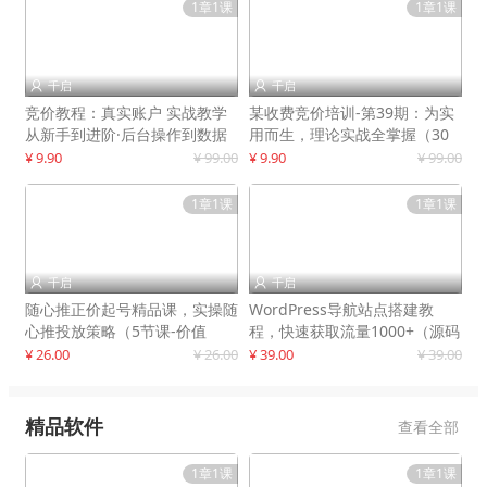
1章1课
1章1课
千启
千启


竞价教程：真实账户 实战教学
某收费竞价培训-第39期：为实
从新手到进阶·后台操作到数据
用而生，理论实战全掌握（30
优化
节课）
¥ 9.90
¥ 99.00
¥ 9.90
¥ 99.00
1章1课
1章1课
千启
千启


随心推正价起号精品课，实操随
WordPress导航站点搭建教
心推投放策略（5节课-价值
程，快速获取流量1000+（源码
298）
+教程）
¥ 26.00
¥ 26.00
¥ 39.00
¥ 39.00
精品软件
查看全部
1章1课
1章1课