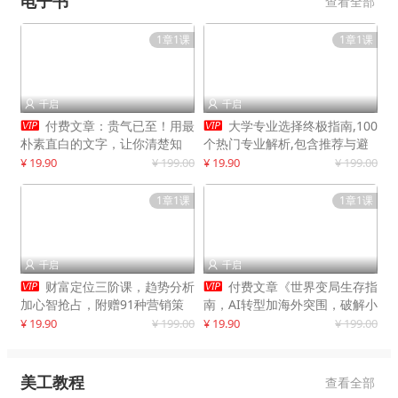
电子书
查看全部
1章1课
1章1课
千启
千启




付费文章：贵气已至！用最
大学专业选择终极指南,100
朴素直白的文字，让你清楚知
个热门专业解析,包含推荐与避
道，该如何接住这一次时代的泼
雷实用建议
¥ 19.90
¥ 199.00
¥ 19.90
¥ 199.00
天富贵
1章1课
1章1课
千启
千启




财富定位三阶课，趋势分析
付费文章《世界变局生存指
加心智抢占，附赠91种营销策
南，AI转型加海外突围，破解小
略模型
城市生存陷阱》
¥ 19.90
¥ 199.00
¥ 19.90
¥ 199.00
美工教程
查看全部