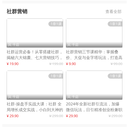
社群营销
查看全部
1章1课
1章1课
千启
千启


社群运营必备！从零搭建社群，
社群营销三节课精华：掌握叠
揭秘六大锦囊、七大营销技巧，
价、大促与金字塔玩法，打造高
打造火爆社群
效营销体系
¥ 19.90
¥ 199.00
¥ 9.90
¥ 99.00
1章1课
1章1课
千启
千启


社群-操盘手实战大课：社群 全
2024年全新社群引流法，加爆
局增长成交实战，小白到大神的
微信玩法，日引精准创业粉兼职
进阶之路
粉200+
¥ 29.90
¥ 299.00
¥ 29.90
¥ 299.00