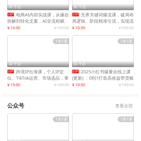
千启
千启




电商AI内容实战课，从爆款
无界关键词爆流课，破局布
拆解到转化文案，AI全流程赋
局逻辑、阶段精准引流，实现流
能，解放人力，单月节省内容成
量翻倍，店铺业绩增长50%+
¥ 19.90
¥ 199.00
¥ 19.90
¥ 199.00
本数万元
1章1课
1章1课
千启
千启




跨境IP出海课，个人IP定
2025小红书爆量会线上课
位、TikTok运营、市场选品，掌
(更新) ：0到1打造高收益带货账
握核心闭环，实现月入1万美金
号，靠小红书带货年入100w？
¥ 19.90
¥ 199.00
¥ 19.90
¥ 199.00
+
机会来了！
公众号
查看全部
1章1课
1章1课