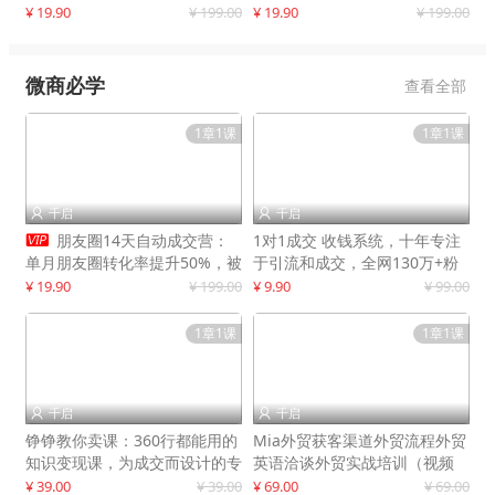
快速提升订单转化与店铺收益
¥ 19.90
¥ 199.00
¥ 19.90
¥ 199.00
微商必学
查看全部
1章1课
1章1课
千启
千启



朋友圈14天自动成交营：
1对1成交 收钱系统，十年专注
单月朋友圈转化率提升50%，被
于引流和成交，全网130万+粉
动收入超3万元
丝
¥ 19.90
¥ 199.00
¥ 9.90
¥ 99.00
1章1课
1章1课
千启
千启


铮铮教你卖课：360行都能用的
Mia外贸获客渠道外贸流程外贸
知识变现课，为成交而设计的专
英语洽谈外贸实战培训（视频
属课程
课）价值399元
¥ 39.00
¥ 39.00
¥ 69.00
¥ 69.00