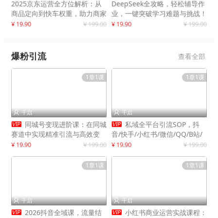
2025京东运营全方位解析：从
DeepSeek全攻略，轻松辅导作
商品定向到快车权重，助力商家
业，一键突破学习难题与挑战！
打造爆款商品
¥ 19.90
¥ 199.00
¥ 19.90
¥ 199.00
爆粉引流
查看全部
1章1课
1章1课
千启
千启




同城号变现进阶课：在同城
私域全平台引流SOP，抖
赛道中实现精准引流与高效变
音/快手/小红书/微信/QQ/B站/
现，单店月引流成交额提升50%
闲鱼等，技术合集，高效转化公
¥ 19.90
¥ 199.00
¥ 19.90
¥ 199.00
域流量
1章1课
1章1课
千启
千启




2026抖音全域课，流量结
小红书商业运营实战课程：