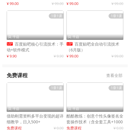
制作
¥ 99.00
¥ 99.00
¥ 99.00
¥ 99.00
1章1课
1章1课
千启
千启




百度贴吧核心引流技术：手
百度贴吧全自动引流技术
动+软件模式
（6月版）
¥ 9.90
¥ 9.90
¥ 99.00
¥ 99.00
免费课程
查看全部
1章1课
1章1课
千启
千启


借助刚需资料多平台变现的超详
酷酷教练：创意个性头像签名全
细教学，日入500+
套操作技术（含全套工具+1000
套模板）
免费课程
¥ 0.00
免费课程
¥ 0.00