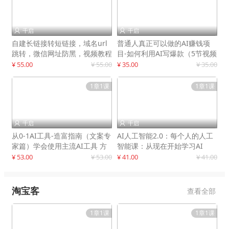
千启
千启


自建长链接转短链接，域名url
普通人真正可以做的AI赚钱项
跳转，微信网址防黑，视频教程
目-如何利用AI写爆款（5节视频
手把手教你
课）
¥ 55.00
¥ 55.00
¥ 35.00
¥ 35.00
1章1课
1章1课
千启
千启


从0-1AI工具-造富指南（文案专
AI人工智能2.0：每个人的人工
家篇）学会使用主流AI工具 方
智能课：从现在开始学习AI
法和心法的融合
¥ 53.00
¥ 53.00
¥ 41.00
¥ 41.00
淘宝客
查看全部
1章1课
1章1课