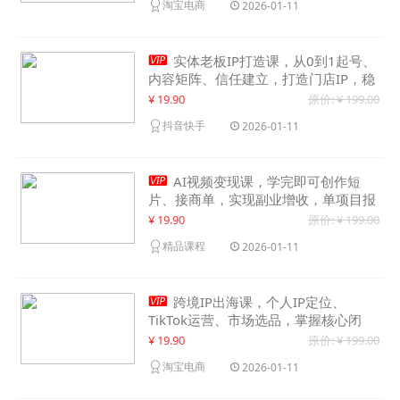
淘宝电商
2026-01-11

实体老板IP打造课，从0到1起号、
内容矩阵、信任建立，打造门店IP，稳
定获客增收
¥ 19.90
原价: ¥ 199.00
抖音快手
2026-01-11

AI视频变现课，学完即可创作短
片、接商单，实现副业增收，单项目报
价可达千元
¥ 19.90
原价: ¥ 199.00
精品课程
2026-01-11

跨境IP出海课，个人IP定位、
TikTok运营、市场选品，掌握核心闭
环，实现月入1万美金+
¥ 19.90
原价: ¥ 199.00
淘宝电商
2026-01-11