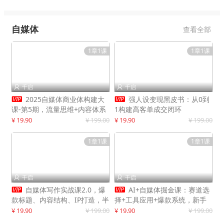
自媒体
查看全部
1章1课
1章1课
千启
千启




2025自媒体商业体构建大
强人设变现黑皮书：从0到
课-第5期，流量思维+内容体系
1构建高客单成交闭环
+变现闭环，打造个人可持续生
¥ 19.90
¥ 199.00
¥ 19.90
¥ 199.00
意
1章1课
1章1课
千启
千启




自媒体写作实战课2.0，爆
AI+自媒体掘金课：赛道选
款标题、内容结构、IP打造，半
择+工具应用+爆款系统，新手
年复制30万粉月入10万+
快速起步，副业月入8000+
¥ 19.90
¥ 199.00
¥ 19.90
¥ 199.00