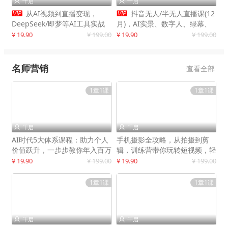
千启
千启




从AI视频到直播变现，
抖音无人/半无人直播课(12
DeepSeek/即梦等AI工具实战
月)，AI实景、数字人、绿幕、
教学，生产爆款视频，打造高流
多种玩法、24小时自动盈利
¥ 19.90
¥ 199.00
¥ 19.90
¥ 199.00
量账号
名师营销
查看全部
1章1课
1章1课
千启
千启


AI时代5大体系课程：助力个人
手机摄影全攻略，从拍摄到剪
价值跃升，一步步教你年入百万
辑，训练营带你玩转短视频，轻
松拍大片
¥ 19.90
¥ 199.00
¥ 19.90
¥ 199.00
1章1课
1章1课
千启
千启

