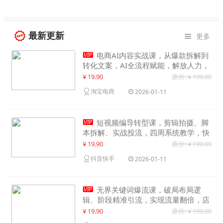
最新更新
更多


电商AI内容实战课，从爆款拆解到
转化文案，AI全流程赋能，解放人力，
单月节省内容成本数万元
¥ 19.90
原价: ¥ 199.00
淘宝电商
2026-01-11

短视频编导转型课，剪辑拍摄、脚
本拆解、实战投流，四周系统教学，快
速入行月入2w+
¥ 19.90
原价: ¥ 199.00
抖音快手
2026-01-11

无界关键词爆流课，破局布局逻
辑、阶段精准引流，实现流量翻倍，店
铺业绩增长50%+
¥ 19.90
原价: ¥ 199.00