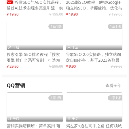

谷歌SEO与AEO实战课程：
2025版SEO教程：解锁Google
通过AI技术实现多渠道引流，实
独立站SEO，掌握建站、优化与
现网站流量增长300%
变现技巧
¥ 19.90
¥ 199.00
¥ 19.90
¥ 199.00
1章1课
1章1课
千启
千启


搜索引擎 SEO排名教程「搜索
谷歌SEO 2.0实操课，独立站询
引擎 推广全系可复制，打造精
盘自由必备，基于2023谷歌最
准被动流量系统
新算法录制
¥ 29.90
¥ 299.00
¥ 9.90
¥ 99.00
QQ营销
查看全部
1章1课
1章1课
千启
千启


营销实操培训班：简单实用-落
粥左罗<通往高手之路·任何领域