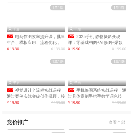
1章1课
1章1课
千启
千启




电商作图效率提升课，批量
2025手机 静物摄影变现
生产、模板应用、流程优化，
课：零基础构图+AI修图+爆款
20+细分品类实操案例，月赚3
创作
¥ 19.90
¥ 199.00
¥ 19.90
¥ 199.00
万
1章1课
1章1课
千启
千启




视觉设计全流程实战课程：
手机修图系统实战课程，通
通过案例实战突破创作瓶颈，接
过具体案例手把手教学调色技
单月入20000+
巧，实现副业变现
¥ 19.90
¥ 199.00
¥ 19.90
¥ 199.00
竞价推广
查看全部