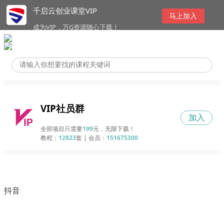
千启云创业课堂VIP
马上加入
成为VIP，万G资源随心下载！
VIP社员群
加入
全部项目只需要
199
元，无限下载！
教程：
12823
套 | 会员：
151675300
抖音