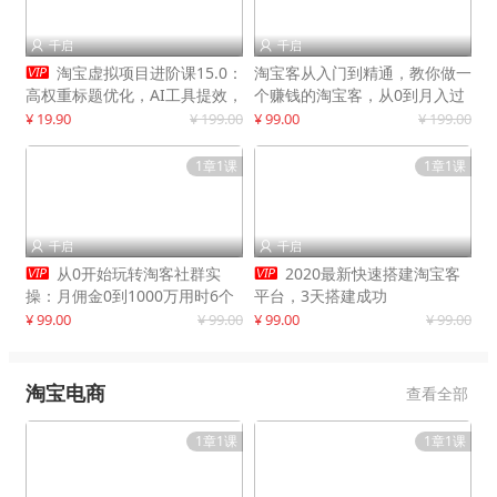
千启
千启



淘宝虚拟项目进阶课15.0：
淘宝客从入门到精通，教你做一
高权重标题优化，AI工具提效，
个赚钱的淘宝客，从0到月入过
自动盈利模式搭建
万
¥ 19.90
¥ 199.00
¥ 99.00
¥ 199.00
1章1课
1章1课
千启
千启




从0开始玩转淘客社群实
2020最新快速搭建淘宝客
操：月佣金0到1000万用时6个
平台，3天搭建成功
月
¥ 99.00
¥ 99.00
¥ 99.00
¥ 99.00
淘宝电商
查看全部
1章1课
1章1课