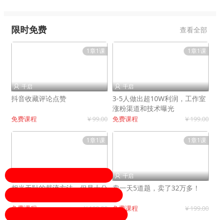
限时免费
查看全部
1章1课
1章1课
千启
千启


抖音收藏评论点赞
3-5人做出超10W利润，工作室
涨粉渠道和技术曝光
免费课程
¥ 99.00
免费课程
¥ 199.00
1章1课
1章1课
千启
千启


相当无耻的截流方法，但是十分
卖一天5道题，卖了32万多！
有效！
免费课程
¥ 199.00
免费课程
¥ 199.00