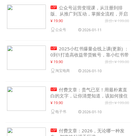

公众号运营变现课，从注册到排
版、从推广到互动，掌握全流程，开启
个人品牌月入30000+
¥ 19.90
原价: ¥ 199.00
公众号
2026-01-11

2025小红书爆量会线上课(更新) ：
0到1打造高收益带货账号，靠小红书带
货年入100w？机会来了！
¥ 19.90
原价: ¥ 199.00
淘宝电商
2026-01-10

付费文章：贵气已至！用最朴素直
白的文字，让你清楚知道，该如何接住
这一次时代的泼天富贵
¥ 19.90
原价: ¥ 199.00
电子书
2026-01-10

付费文章：2026，无论哪一种发