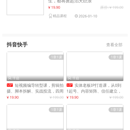
生，都将掀起滔天巨浪
¥ 19.90
原价: ¥ 199.00
精品课程
2026-01-10
抖音快手
查看全部
1章1课
1章1课
千启
千启




短视频编导转型课，剪辑拍
实体老板IP打造课，从0到
摄、脚本拆解、实战投流，四周
1起号、内容矩阵、信任建立，
系统教学，快速入行月入2w+
打造门店IP，稳定获客增收
¥ 19.90
¥ 199.00
¥ 19.90
¥ 199.00
1章1课
1章1课