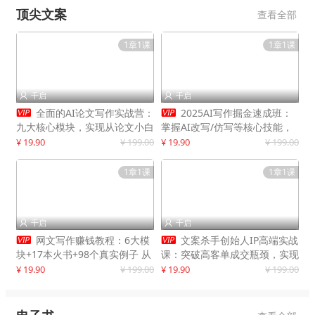
顶尖文案
查看全部
1章1课
1章1课
千启
千启




全面的AI论文写作实战营：
2025AI写作掘金速成班：
九大核心模块，实现从论文小白
掌握AI改写/仿写等核心技能，
到高效产出的跨越
实现单篇文案变现500+
¥ 19.90
¥ 199.00
¥ 19.90
¥ 199.00
1章1课
1章1课
千启
千启




网文写作赚钱教程：6大模
文案杀手创始人IP高端实战
块+17本火书+98个真实例子 从
课：突破高客单成交瓶颈，实现
入门到精通实战方法
IP商业价值最大化
¥ 19.90
¥ 199.00
¥ 19.90
¥ 199.00