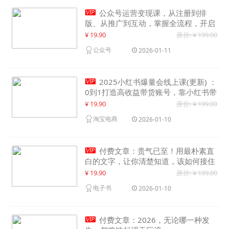

公众号运营变现课，从注册到排
版、从推广到互动，掌握全流程，开启
个人品牌月入30000+
¥ 19.90
原价: ¥ 199.00
公众号
2026-01-11

2025小红书爆量会线上课(更新) ：
0到1打造高收益带货账号，靠小红书带
货年入100w？机会来了！
¥ 19.90
原价: ¥ 199.00
淘宝电商
2026-01-10

付费文章：贵气已至！用最朴素直
白的文字，让你清楚知道，该如何接住
这一次时代的泼天富贵
¥ 19.90
原价: ¥ 199.00
电子书
2026-01-10

付费文章：2026，无论哪一种发