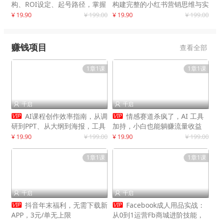
构、ROI设定、起号路径，掌握
构建完整的小红书营销思维与实
平台新规下利润最大化
战能力，案例店铺月销破百万！
¥ 19.90
¥ 199.00
¥ 19.90
¥ 199.00
赚钱项目
查看全部
1章1课
1章1课
千启
千启




AI课程创作效率指南，从调
情感赛道杀疯了，AI 工具
研到PPT、从大纲到海报，工具
加持，小白也能躺赚流量收益
赋能，打造可持续变现产品线
¥ 19.90
¥ 199.00
¥ 19.90
¥ 199.00
1章1课
1章1课
千启
千启




抖音年末福利，无需下载新
Facebook成人用品实战：
APP，3元/单无上限
从0到1运营Fb商城进阶技能，