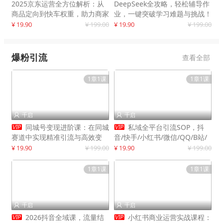
2025京东运营全方位解析：从
DeepSeek全攻略，轻松辅导作
商品定向到快车权重，助力商家
业，一键突破学习难题与挑战！
打造爆款商品
¥ 19.90
¥ 199.00
¥ 19.90
¥ 199.00
爆粉引流
查看全部
1章1课
1章1课
千启
千启




同城号变现进阶课：在同城
私域全平台引流SOP，抖
赛道中实现精准引流与高效变
音/快手/小红书/微信/QQ/B站/
现，单店月引流成交额提升50%
闲鱼等，技术合集，高效转化公
¥ 19.90
¥ 199.00
¥ 19.90
¥ 199.00
域流量
1章1课
1章1课
千启
千启




2026抖音全域课，流量结
小红书商业运营实战课程：