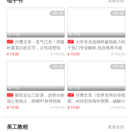
电子书
查看全部
1章1课
1章1课
千启
千启




付费文章：贵气已至！用最
大学专业选择终极指南,100
朴素直白的文字，让你清楚知
个热门专业解析,包含推荐与避
道，该如何接住这一次时代的泼
雷实用建议
¥ 19.90
¥ 199.00
¥ 19.90
¥ 199.00
天富贵
1章1课
1章1课
千启
千启




财富定位三阶课，趋势分析
付费文章《世界变局生存指
加心智抢占，附赠91种营销策
南，AI转型加海外突围，破解小
略模型
城市生存陷阱》
¥ 19.90
¥ 199.00
¥ 19.90
¥ 199.00
美工教程
查看全部