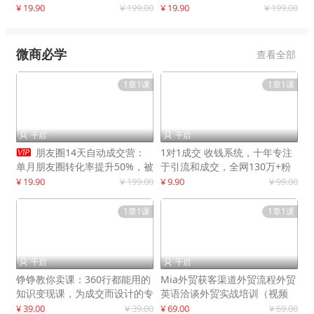
快速提升订单转化与店铺收益
¥ 19.90
¥ 199.00
¥ 19.90
¥ 199.00
微商必学
查看全部
1章1课
1章1课
千启
千启



朋友圈14天自动成交营：
1对1成交 收钱系统，十年专注
单月朋友圈转化率提升50%，被
于引流和成交，全网130万+粉
动收入超3万元
丝
¥ 19.90
¥ 199.00
¥ 9.90
¥ 99.00
1章1课
1章1课
千启
千启


铮铮教你卖课：360行都能用的
Mia外贸获客渠道外贸流程外贸
知识变现课，为成交而设计的专
英语洽谈外贸实战培训（视频
属课程
课）价值399元
¥ 39.00
¥ 39.00
¥ 69.00
¥ 69.00