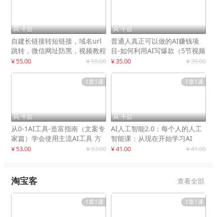
千启
千启


自建长链接转短链接，域名url
普通人真正可以做的AI赚钱项
跳转，微信网址防黑，视频教程
目-如何利用AI写爆款（5节视频
手把手教你
课）
¥ 55.00
¥ 55.00
¥ 35.00
¥ 35.00
1章1课
1章1课
千启
千启


从0-1AI工具-造富指南（文案专
AI人工智能2.0：每个人的人工
家篇）学会使用主流AI工具 方
智能课：从现在开始学习AI
法和心法的融合
¥ 53.00
¥ 53.00
¥ 41.00
¥ 41.00
淘宝客
查看全部
1章1课
1章1课