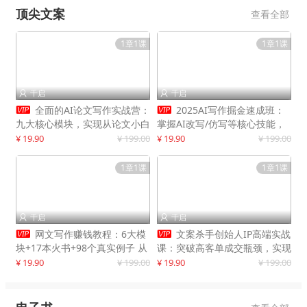
顶尖文案
查看全部
1章1课
1章1课
千启
千启




全面的AI论文写作实战营：
2025AI写作掘金速成班：
九大核心模块，实现从论文小白
掌握AI改写/仿写等核心技能，
到高效产出的跨越
实现单篇文案变现500+
¥ 19.90
¥ 199.00
¥ 19.90
¥ 199.00
1章1课
1章1课
千启
千启




网文写作赚钱教程：6大模
文案杀手创始人IP高端实战
块+17本火书+98个真实例子 从
课：突破高客单成交瓶颈，实现
入门到精通实战方法
IP商业价值最大化
¥ 19.90
¥ 199.00
¥ 19.90
¥ 199.00