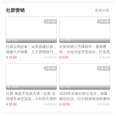
社群营销
查看全部
1章1课
1章1课
千启
千启


社群运营必备！从零搭建社群，
社群营销三节课精华：掌握叠
揭秘六大锦囊、七大营销技巧，
价、大促与金字塔玩法，打造高
打造火爆社群
效营销体系
¥ 19.90
¥ 199.00
¥ 9.90
¥ 99.00
1章1课
1章1课
千启
千启


社群-操盘手实战大课：社群 全
2024年全新社群引流法，加爆
局增长成交实战，小白到大神的
微信玩法，日引精准创业粉兼职
进阶之路
粉200+
¥ 29.90
¥ 299.00
¥ 29.90
¥ 299.00