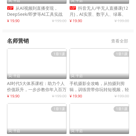
千启
千启




从AI视频到直播变现，
抖音无人/半无人直播课(12
DeepSeek/即梦等AI工具实战
月)，AI实景、数字人、绿幕、
教学，生产爆款视频，打造高流
多种玩法、24小时自动盈利
¥ 19.90
¥ 199.00
¥ 19.90
¥ 199.00
量账号
名师营销
查看全部
1章1课
1章1课
千启
千启


AI时代5大体系课程：助力个人
手机摄影全攻略，从拍摄到剪
价值跃升，一步步教你年入百万
辑，训练营带你玩转短视频，轻
松拍大片
¥ 19.90
¥ 199.00
¥ 19.90
¥ 199.00
1章1课
1章1课
千启
千启

