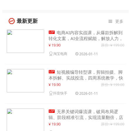
最新更新
更多


电商AI内容实战课，从爆款拆解到
转化文案，AI全流程赋能，解放人力，
单月节省内容成本数万元
¥ 19.90
原价: ¥ 199.00
淘宝电商
2026-01-11

短视频编导转型课，剪辑拍摄、脚
本拆解、实战投流，四周系统教学，快
速入行月入2w+
¥ 19.90
原价: ¥ 199.00
抖音快手
2026-01-11

无界关键词爆流课，破局布局逻
辑、阶段精准引流，实现流量翻倍，店
铺业绩增长50%+
¥ 19.90
原价: ¥ 199.00