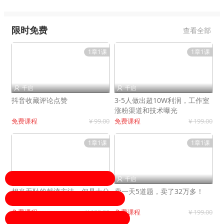
限时免费
查看全部
1章1课
1章1课
千启
千启


抖音收藏评论点赞
3-5人做出超10W利润，工作室
涨粉渠道和技术曝光
免费课程
¥ 99.00
免费课程
¥ 199.00
1章1课
1章1课
千启
千启


相当无耻的截流方法，但是十分
卖一天5道题，卖了32万多！
有效！
免费课程
¥ 199.00
免费课程
¥ 199.00