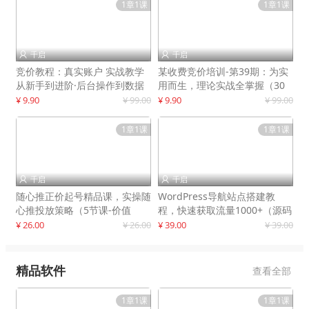
1章1课
1章1课
千启
千启


竞价教程：真实账户 实战教学
某收费竞价培训-第39期：为实
从新手到进阶·后台操作到数据
用而生，理论实战全掌握（30
优化
节课）
¥ 9.90
¥ 99.00
¥ 9.90
¥ 99.00
1章1课
1章1课
千启
千启


随心推正价起号精品课，实操随
WordPress导航站点搭建教
心推投放策略（5节课-价值
程，快速获取流量1000+（源码
298）
+教程）
¥ 26.00
¥ 26.00
¥ 39.00
¥ 39.00
精品软件
查看全部
1章1课
1章1课