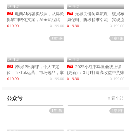
千启
千启




电商AI内容实战课，从爆款
无界关键词爆流课，破局布
拆解到转化文案，AI全流程赋
局逻辑、阶段精准引流，实现流
能，解放人力，单月节省内容成
量翻倍，店铺业绩增长50%+
¥ 19.90
¥ 199.00
¥ 19.90
¥ 199.00
本数万元
1章1课
1章1课
千启
千启




跨境IP出海课，个人IP定
2025小红书爆量会线上课
位、TikTok运营、市场选品，掌
(更新) ：0到1打造高收益带货账
握核心闭环，实现月入1万美金
号，靠小红书带货年入100w？
¥ 19.90
¥ 199.00
¥ 19.90
¥ 199.00
+
机会来了！
公众号
查看全部
1章1课
1章1课