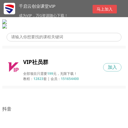
千启云创业课堂VIP
马上加入
成为VIP，万G资源随心下载！
VIP社员群
加入
全部项目只需要
199
元，无限下载！
教程：
12823
套 | 会员：
151654400
抖音