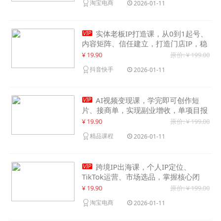
淘宝电商
2026-01-11

实体老板IP打造课，从0到1起号、
内容矩阵、信任建立，打造门店IP，稳
定获客增收
¥ 19.90
原价: ¥ 199.00
抖音快手
2026-01-11

AI视频变现课，学完即可创作短
片、接商单，实现副业增收，单项目报
价可达千元
¥ 19.90
原价: ¥ 199.00
精品课程
2026-01-11

跨境IP出海课，个人IP定位、
TikTok运营、市场选品，掌握核心闭
环，实现月入1万美金+
¥ 19.90
原价: ¥ 199.00
淘宝电商
2026-01-11