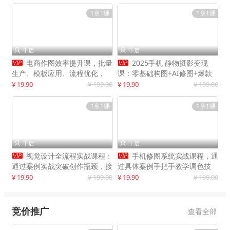
1章1课
1章1课
千启
千启




电商作图效率提升课，批量
2025手机 静物摄影变现
生产、模板应用、流程优化，
课：零基础构图+AI修图+爆款
20+细分品类实操案例，月赚3
创作
¥ 19.90
¥ 199.00
¥ 19.90
¥ 199.00
万
1章1课
1章1课
千启
千启




视觉设计全流程实战课程：
手机修图系统实战课程，通
通过案例实战突破创作瓶颈，接
过具体案例手把手教学调色技
单月入20000+
巧，实现副业变现
¥ 19.90
¥ 199.00
¥ 19.90
¥ 199.00
竞价推广
查看全部