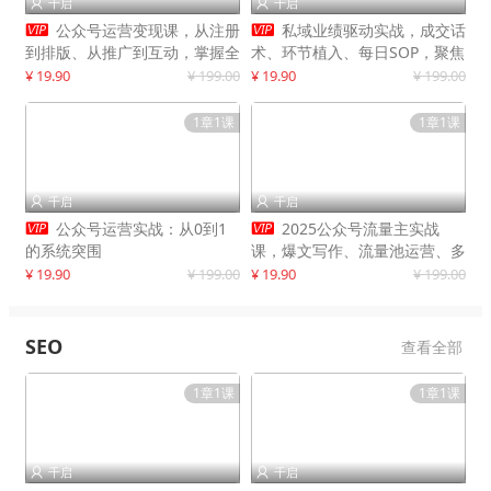
千启
千启




公众号运营变现课，从注册
私域业绩驱动实战，成交话
到排版、从推广到互动，掌握全
术、环节植入、每日SOP，聚焦
流程，开启个人品牌月入
增长，驱动营收持续突破
¥ 19.90
¥ 199.00
¥ 19.90
¥ 199.00
30000+
1章1课
1章1课
千启
千启




公众号运营实战：从0到1
2025公众号流量主实战
的系统突围
课，爆文写作、流量池运营、多
平台分发，新手日入千元月赚5
¥ 19.90
¥ 199.00
¥ 19.90
¥ 199.00
万+更新11月
SEO
查看全部
1章1课
1章1课
千启
千启

