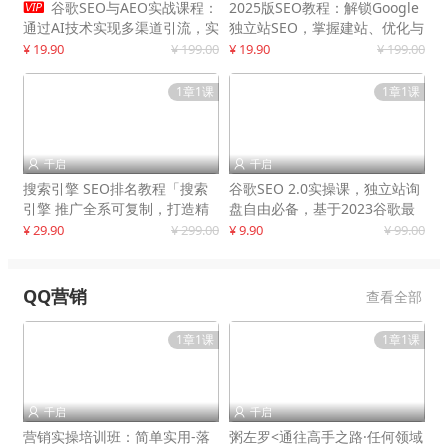

谷歌SEO与AEO实战课程：
2025版SEO教程：解锁Google
通过AI技术实现多渠道引流，实
独立站SEO，掌握建站、优化与
现网站流量增长300%
变现技巧
¥ 19.90
¥ 199.00
¥ 19.90
¥ 199.00
1章1课
1章1课
千启
千启


搜索引擎 SEO排名教程「搜索
谷歌SEO 2.0实操课，独立站询
引擎 推广全系可复制，打造精
盘自由必备，基于2023谷歌最
准被动流量系统
新算法录制
¥ 29.90
¥ 299.00
¥ 9.90
¥ 99.00
QQ营销
查看全部
1章1课
1章1课
千启
千启


营销实操培训班：简单实用-落
粥左罗<通往高手之路·任何领域