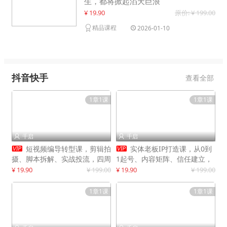
生，都将掀起滔天巨浪
¥ 19.90
原价: ¥ 199.00
精品课程
2026-01-10
抖音快手
查看全部
1章1课
1章1课
千启
千启




短视频编导转型课，剪辑拍
实体老板IP打造课，从0到
摄、脚本拆解、实战投流，四周
1起号、内容矩阵、信任建立，
系统教学，快速入行月入2w+
打造门店IP，稳定获客增收
¥ 19.90
¥ 199.00
¥ 19.90
¥ 199.00
1章1课
1章1课