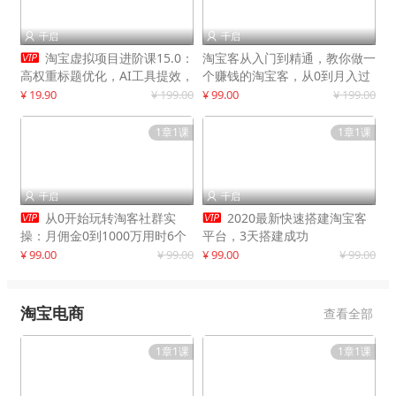
千启
千启



淘宝虚拟项目进阶课15.0：
淘宝客从入门到精通，教你做一
高权重标题优化，AI工具提效，
个赚钱的淘宝客，从0到月入过
自动盈利模式搭建
万
¥ 19.90
¥ 199.00
¥ 99.00
¥ 199.00
1章1课
1章1课
千启
千启




从0开始玩转淘客社群实
2020最新快速搭建淘宝客
操：月佣金0到1000万用时6个
平台，3天搭建成功
月
¥ 99.00
¥ 99.00
¥ 99.00
¥ 99.00
淘宝电商
查看全部
1章1课
1章1课