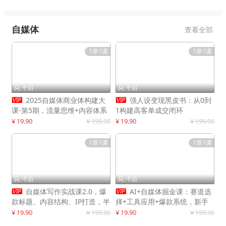
自媒体
查看全部
1章1课
1章1课
千启
千启




2025自媒体商业体构建大
强人设变现黑皮书：从0到
课-第5期，流量思维+内容体系
1构建高客单成交闭环
+变现闭环，打造个人可持续生
¥ 19.90
¥ 199.00
¥ 19.90
¥ 199.00
意
1章1课
1章1课
千启
千启




自媒体写作实战课2.0，爆
AI+自媒体掘金课：赛道选
款标题、内容结构、IP打造，半
择+工具应用+爆款系统，新手
年复制30万粉月入10万+
快速起步，副业月入8000+
¥ 19.90
¥ 199.00
¥ 19.90
¥ 199.00