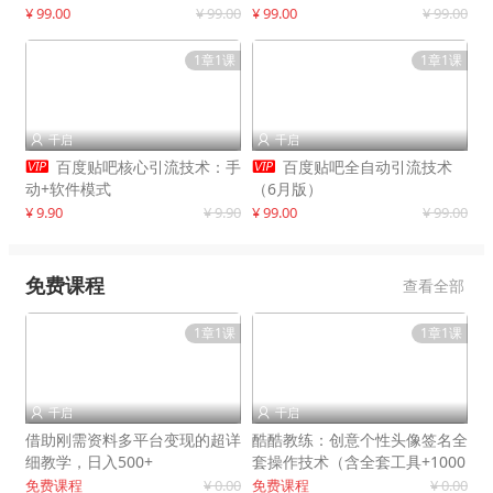
制作
¥ 99.00
¥ 99.00
¥ 99.00
¥ 99.00
1章1课
1章1课
千启
千启




百度贴吧核心引流技术：手
百度贴吧全自动引流技术
动+软件模式
（6月版）
¥ 9.90
¥ 9.90
¥ 99.00
¥ 99.00
免费课程
查看全部
1章1课
1章1课
千启
千启


借助刚需资料多平台变现的超详
酷酷教练：创意个性头像签名全
细教学，日入500+
套操作技术（含全套工具+1000
套模板）
免费课程
¥ 0.00
免费课程
¥ 0.00