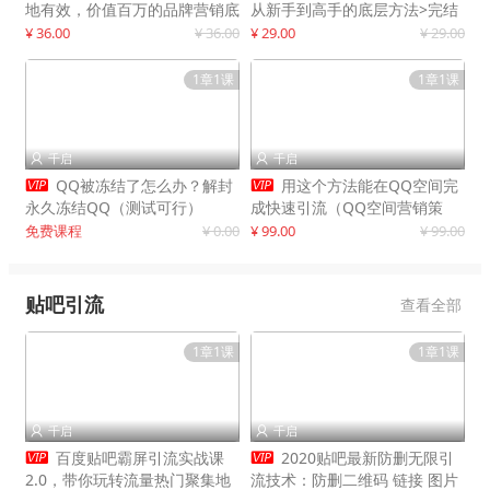
地有效，价值百万的品牌营销底
从新手到高手的底层方法>完结
层逻辑
¥ 36.00
¥ 36.00
¥ 29.00
¥ 29.00
1章1课
1章1课
千启
千启




QQ被冻结了怎么办？解封
用这个方法能在QQ空间完
永久冻结QQ（测试可行）
成快速引流（QQ空间营销策
略）
免费课程
¥ 0.00
¥ 99.00
¥ 99.00
贴吧引流
查看全部
1章1课
1章1课
千启
千启




百度贴吧霸屏引流实战课
2020贴吧最新防删无限引
2.0，带你玩转流量热门聚集地
流技术：防删二维码 链接 图片