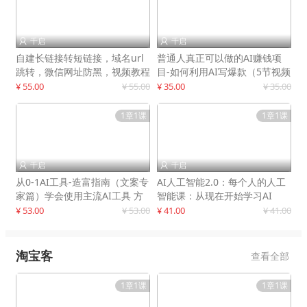
千启
千启


自建长链接转短链接，域名url
普通人真正可以做的AI赚钱项
跳转，微信网址防黑，视频教程
目-如何利用AI写爆款（5节视频
手把手教你
课）
¥ 55.00
¥ 55.00
¥ 35.00
¥ 35.00
1章1课
1章1课
千启
千启


从0-1AI工具-造富指南（文案专
AI人工智能2.0：每个人的人工
家篇）学会使用主流AI工具 方
智能课：从现在开始学习AI
法和心法的融合
¥ 53.00
¥ 53.00
¥ 41.00
¥ 41.00
淘宝客
查看全部
1章1课
1章1课