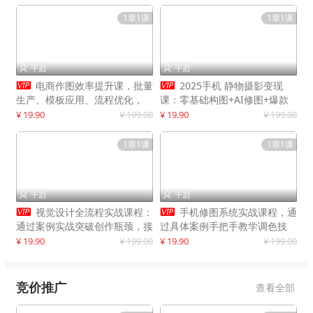
1章1课
1章1课
千启
千启




电商作图效率提升课，批量
2025手机 静物摄影变现
生产、模板应用、流程优化，
课：零基础构图+AI修图+爆款
20+细分品类实操案例，月赚3
创作
¥ 19.90
¥ 199.00
¥ 19.90
¥ 199.00
万
1章1课
1章1课
千启
千启




视觉设计全流程实战课程：
手机修图系统实战课程，通
通过案例实战突破创作瓶颈，接
过具体案例手把手教学调色技
单月入20000+
巧，实现副业变现
¥ 19.90
¥ 199.00
¥ 19.90
¥ 199.00
竞价推广
查看全部