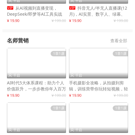
千启
千启




从AI视频到直播变现，
抖音无人/半无人直播课(12
DeepSeek/即梦等AI工具实战
月)，AI实景、数字人、绿幕、
教学，生产爆款视频，打造高流
多种玩法、24小时自动盈利
¥ 19.90
¥ 199.00
¥ 19.90
¥ 199.00
量账号
名师营销
查看全部
1章1课
1章1课
千启
千启


AI时代5大体系课程：助力个人
手机摄影全攻略，从拍摄到剪
价值跃升，一步步教你年入百万
辑，训练营带你玩转短视频，轻
松拍大片
¥ 19.90
¥ 199.00
¥ 19.90
¥ 199.00
1章1课
1章1课
千启
千启

