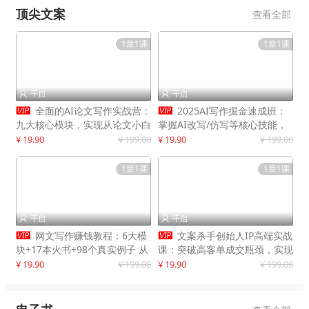
顶尖文案
查看全部
1章1课
1章1课
千启
千启




全面的AI论文写作实战营：
2025AI写作掘金速成班：
九大核心模块，实现从论文小白
掌握AI改写/仿写等核心技能，
到高效产出的跨越
实现单篇文案变现500+
¥ 19.90
¥ 199.00
¥ 19.90
¥ 199.00
1章1课
1章1课
千启
千启




网文写作赚钱教程：6大模
文案杀手创始人IP高端实战
块+17本火书+98个真实例子 从
课：突破高客单成交瓶颈，实现
入门到精通实战方法
IP商业价值最大化
¥ 19.90
¥ 199.00
¥ 19.90
¥ 199.00