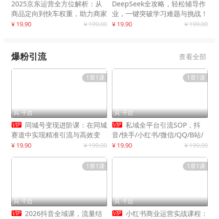
2025京东运营全方位解析：从
DeepSeek全攻略，轻松辅导作
商品定向到快车权重，助力商家
业，一键突破学习难题与挑战！
打造爆款商品
¥ 19.90
¥ 199.00
¥ 19.90
¥ 199.00
爆粉引流
查看全部
1章1课
1章1课
千启
千启




同城号变现进阶课：在同城
私域全平台引流SOP，抖
赛道中实现精准引流与高效变
音/快手/小红书/微信/QQ/B站/
现，单店月引流成交额提升50%
闲鱼等，技术合集，高效转化公
¥ 19.90
¥ 199.00
¥ 19.90
¥ 199.00
域流量
1章1课
1章1课
千启
千启




2026抖音全域课，流量结
小红书商业运营实战课程：