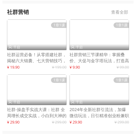
社群营销
查看全部
1章1课
1章1课
千启
千启


社群运营必备！从零搭建社群，
社群营销三节课精华：掌握叠
揭秘六大锦囊、七大营销技巧，
价、大促与金字塔玩法，打造高
打造火爆社群
效营销体系
¥ 19.90
¥ 199.00
¥ 9.90
¥ 99.00
1章1课
1章1课
千启
千启


社群-操盘手实战大课：社群 全
2024年全新社群引流法，加爆
局增长成交实战，小白到大神的
微信玩法，日引精准创业粉兼职
进阶之路
粉200+
¥ 29.90
¥ 299.00
¥ 29.90
¥ 299.00