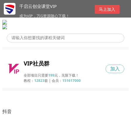
千启云创业课堂VIP
马上加入
成为VIP，万G资源随心下载！
VIP社员群
加入
全部项目只需要
199
元，无限下载！
教程：
12823
套 | 会员：
151617000
抖音