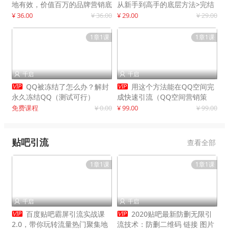
地有效，价值百万的品牌营销底
从新手到高手的底层方法>完结
层逻辑
¥ 36.00
¥ 36.00
¥ 29.00
¥ 29.00
1章1课
1章1课
千启
千启




QQ被冻结了怎么办？解封
用这个方法能在QQ空间完
永久冻结QQ（测试可行）
成快速引流（QQ空间营销策
略）
免费课程
¥ 0.00
¥ 99.00
¥ 99.00
贴吧引流
查看全部
1章1课
1章1课
千启
千启




百度贴吧霸屏引流实战课
2020贴吧最新防删无限引
2.0，带你玩转流量热门聚集地
流技术：防删二维码 链接 图片