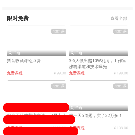
限时免费
查看全部
1章1课
1章1课
千启
千启


抖音收藏评论点赞
3-5人做出超10W利润，工作室
涨粉渠道和技术曝光
免费课程
¥ 99.00
免费课程
¥ 199.00
1章1课
1章1课
千启
千启


相当无耻的截流方法，但是十分
卖一天5道题，卖了32万多！
有效！
免费课程
¥ 199.00
免费课程
¥ 199.00