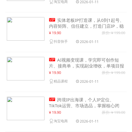
淘宝电商
2026-01-11

实体老板IP打造课，从0到1起号、
内容矩阵、信任建立，打造门店IP，稳
定获客增收
¥ 19.90
原价: ¥ 199.00
抖音快手
2026-01-11

AI视频变现课，学完即可创作短
片、接商单，实现副业增收，单项目报
价可达千元
¥ 19.90
原价: ¥ 199.00
精品课程
2026-01-11

跨境IP出海课，个人IP定位、
TikTok运营、市场选品，掌握核心闭
环，实现月入1万美金+
¥ 19.90
原价: ¥ 199.00
淘宝电商
2026-01-11