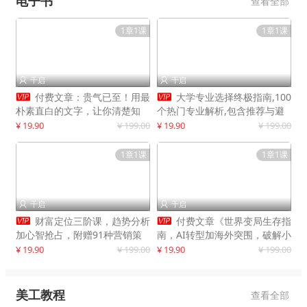
电子书
查看全部
1章1课
1章1课
千启
千启




付费文章：贵气已至！用最
大学专业选择终极指南,100
朴素直白的文字，让你清楚知
个热门专业解析,包含推荐与避
道，该如何接住这一次时代的泼
雷实用建议
¥ 19.90
¥ 199.00
¥ 19.90
¥ 199.00
天富贵
1章1课
1章1课
千启
千启




财富定位三阶课，趋势分析
付费文章《世界变局生存指
加心智抢占，附赠91种营销策
南，AI转型加海外突围，破解小
略模型
城市生存陷阱》
¥ 19.90
¥ 199.00
¥ 19.90
¥ 199.00
美工教程
查看全部