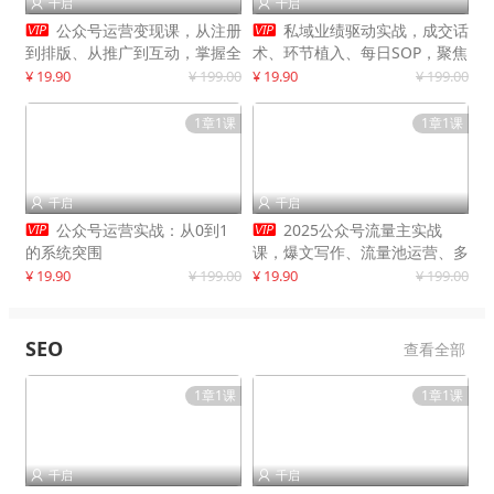
千启
千启




公众号运营变现课，从注册
私域业绩驱动实战，成交话
到排版、从推广到互动，掌握全
术、环节植入、每日SOP，聚焦
流程，开启个人品牌月入
增长，驱动营收持续突破
¥ 19.90
¥ 199.00
¥ 19.90
¥ 199.00
30000+
1章1课
1章1课
千启
千启




公众号运营实战：从0到1
2025公众号流量主实战
的系统突围
课，爆文写作、流量池运营、多
平台分发，新手日入千元月赚5
¥ 19.90
¥ 199.00
¥ 19.90
¥ 199.00
万+更新11月
SEO
查看全部
1章1课
1章1课
千启
千启

