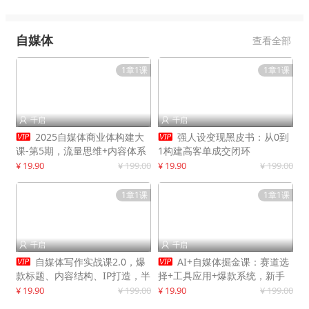
自媒体
查看全部
1章1课
1章1课
千启
千启




2025自媒体商业体构建大
强人设变现黑皮书：从0到
课-第5期，流量思维+内容体系
1构建高客单成交闭环
+变现闭环，打造个人可持续生
¥ 19.90
¥ 199.00
¥ 19.90
¥ 199.00
意
1章1课
1章1课
千启
千启




自媒体写作实战课2.0，爆
AI+自媒体掘金课：赛道选
款标题、内容结构、IP打造，半
择+工具应用+爆款系统，新手
年复制30万粉月入10万+
快速起步，副业月入8000+
¥ 19.90
¥ 199.00
¥ 19.90
¥ 199.00