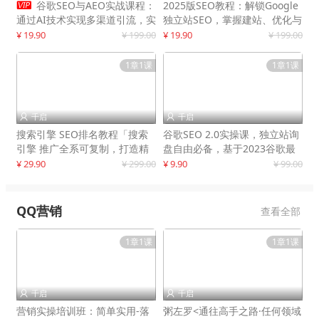

谷歌SEO与AEO实战课程：
2025版SEO教程：解锁Google
通过AI技术实现多渠道引流，实
独立站SEO，掌握建站、优化与
现网站流量增长300%
变现技巧
¥ 19.90
¥ 199.00
¥ 19.90
¥ 199.00
1章1课
1章1课
千启
千启


搜索引擎 SEO排名教程「搜索
谷歌SEO 2.0实操课，独立站询
引擎 推广全系可复制，打造精
盘自由必备，基于2023谷歌最
准被动流量系统
新算法录制
¥ 29.90
¥ 299.00
¥ 9.90
¥ 99.00
QQ营销
查看全部
1章1课
1章1课
千启
千启


营销实操培训班：简单实用-落
粥左罗<通往高手之路·任何领域