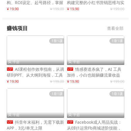
构、ROI设定、起号路径，掌握
构建完整的小红书营销思维与实
平台新规下利润最大化
战能力，案例店铺月销破百万！
¥ 19.90
¥ 199.00
¥ 19.90
¥ 199.00
赚钱项目
查看全部
1章1课
1章1课
千启
千启




AI课程创作效率指南，从调
情感赛道杀疯了，AI 工具
研到PPT、从大纲到海报，工具
加持，小白也能躺赚流量收益
赋能，打造可持续变现产品线
¥ 19.90
¥ 199.00
¥ 19.90
¥ 199.00
1章1课
1章1课
千启
千启




抖音年末福利，无需下载新
Facebook成人用品实战：
APP，3元/单无上限
从0到1运营Fb商城进阶技能，