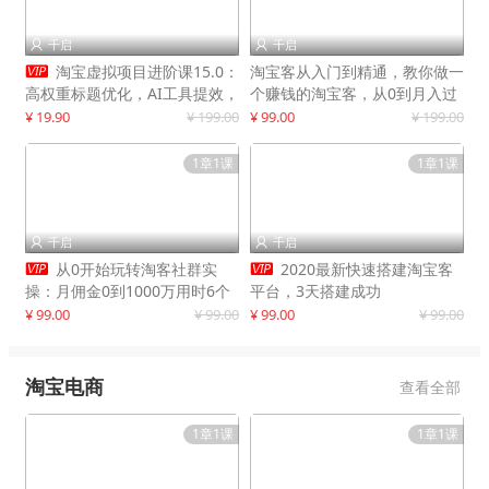
千启
千启



淘宝虚拟项目进阶课15.0：
淘宝客从入门到精通，教你做一
高权重标题优化，AI工具提效，
个赚钱的淘宝客，从0到月入过
自动盈利模式搭建
万
¥ 19.90
¥ 199.00
¥ 99.00
¥ 199.00
1章1课
1章1课
千启
千启




从0开始玩转淘客社群实
2020最新快速搭建淘宝客
操：月佣金0到1000万用时6个
平台，3天搭建成功
月
¥ 99.00
¥ 99.00
¥ 99.00
¥ 99.00
淘宝电商
查看全部
1章1课
1章1课