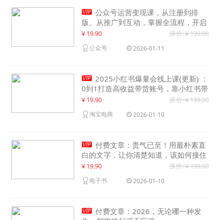

公众号运营变现课，从注册到排
版、从推广到互动，掌握全流程，开启
个人品牌月入30000+
¥ 19.90
原价: ¥ 199.00
公众号
2026-01-11

2025小红书爆量会线上课(更新) ：
0到1打造高收益带货账号，靠小红书带
货年入100w？机会来了！
¥ 19.90
原价: ¥ 199.00
淘宝电商
2026-01-10

付费文章：贵气已至！用最朴素直
白的文字，让你清楚知道，该如何接住
这一次时代的泼天富贵
¥ 19.90
原价: ¥ 199.00
电子书
2026-01-10

付费文章：2026，无论哪一种发