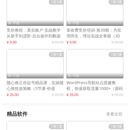
1章1课
1章1课
千启
千启


竞价教程：真实账户 实战教学
某收费竞价培训-第39期：为实
从新手到进阶·后台操作到数据
用而生，理论实战全掌握（30
优化
节课）
¥ 9.90
¥ 99.00
¥ 9.90
¥ 99.00
1章1课
1章1课
千启
千启


随心推正价起号精品课，实操随
WordPress导航站点搭建教
心推投放策略（5节课-价值
程，快速获取流量1000+（源码
298）
+教程）
¥ 26.00
¥ 26.00
¥ 39.00
¥ 39.00
精品软件
查看全部
1章1课
1章1课