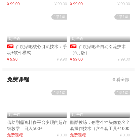
制作
¥ 99.00
¥ 99.00
¥ 99.00
¥ 99.00
1章1课
1章1课
千启
千启




百度贴吧核心引流技术：手
百度贴吧全自动引流技术
动+软件模式
（6月版）
¥ 9.90
¥ 9.90
¥ 99.00
¥ 99.00
免费课程
查看全部
1章1课
1章1课
千启
千启


借助刚需资料多平台变现的超详
酷酷教练：创意个性头像签名全
细教学，日入500+
套操作技术（含全套工具+1000
套模板）
免费课程
¥ 0.00
免费课程
¥ 0.00