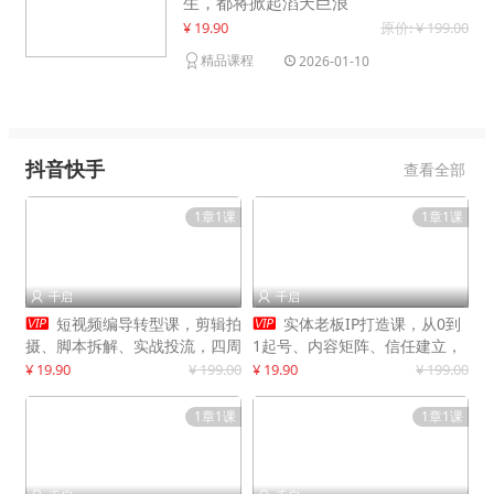
生，都将掀起滔天巨浪
¥ 19.90
原价: ¥ 199.00
精品课程
2026-01-10
抖音快手
查看全部
1章1课
1章1课
千启
千启




短视频编导转型课，剪辑拍
实体老板IP打造课，从0到
摄、脚本拆解、实战投流，四周
1起号、内容矩阵、信任建立，
系统教学，快速入行月入2w+
打造门店IP，稳定获客增收
¥ 19.90
¥ 199.00
¥ 19.90
¥ 199.00
1章1课
1章1课