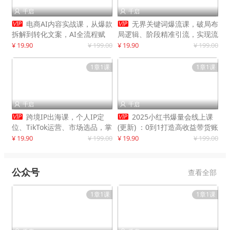
千启
千启




电商AI内容实战课，从爆款
无界关键词爆流课，破局布
拆解到转化文案，AI全流程赋
局逻辑、阶段精准引流，实现流
能，解放人力，单月节省内容成
量翻倍，店铺业绩增长50%+
¥ 19.90
¥ 199.00
¥ 19.90
¥ 199.00
本数万元
1章1课
1章1课
千启
千启




跨境IP出海课，个人IP定
2025小红书爆量会线上课
位、TikTok运营、市场选品，掌
(更新) ：0到1打造高收益带货账
握核心闭环，实现月入1万美金
号，靠小红书带货年入100w？
¥ 19.90
¥ 199.00
¥ 19.90
¥ 199.00
+
机会来了！
公众号
查看全部
1章1课
1章1课