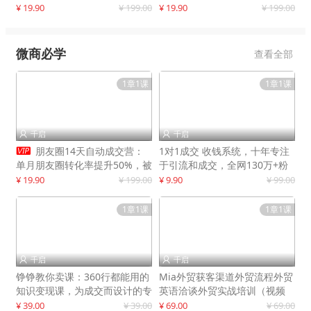
快速提升订单转化与店铺收益
¥ 19.90
¥ 199.00
¥ 19.90
¥ 199.00
微商必学
查看全部
1章1课
1章1课
千启
千启



朋友圈14天自动成交营：
1对1成交 收钱系统，十年专注
单月朋友圈转化率提升50%，被
于引流和成交，全网130万+粉
动收入超3万元
丝
¥ 19.90
¥ 199.00
¥ 9.90
¥ 99.00
1章1课
1章1课
千启
千启


铮铮教你卖课：360行都能用的
Mia外贸获客渠道外贸流程外贸
知识变现课，为成交而设计的专
英语洽谈外贸实战培训（视频
属课程
课）价值399元
¥ 39.00
¥ 39.00
¥ 69.00
¥ 69.00