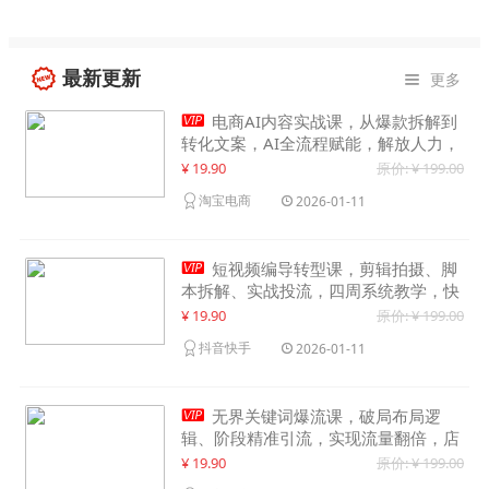
最新更新
更多


电商AI内容实战课，从爆款拆解到
转化文案，AI全流程赋能，解放人力，
单月节省内容成本数万元
¥ 19.90
原价: ¥ 199.00
淘宝电商
2026-01-11

短视频编导转型课，剪辑拍摄、脚
本拆解、实战投流，四周系统教学，快
速入行月入2w+
¥ 19.90
原价: ¥ 199.00
抖音快手
2026-01-11

无界关键词爆流课，破局布局逻
辑、阶段精准引流，实现流量翻倍，店
铺业绩增长50%+
¥ 19.90
原价: ¥ 199.00