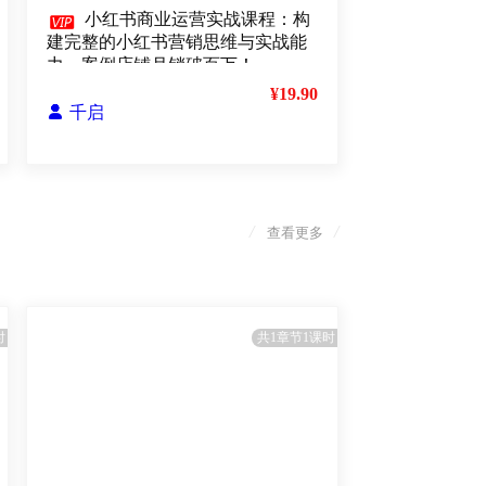

小红书商业运营实战课程：构
建完整的小红书营销思维与实战能
力，案例店铺月销破百万！
¥19.90

千启
/
/
查看更多
时
共1章节1课时