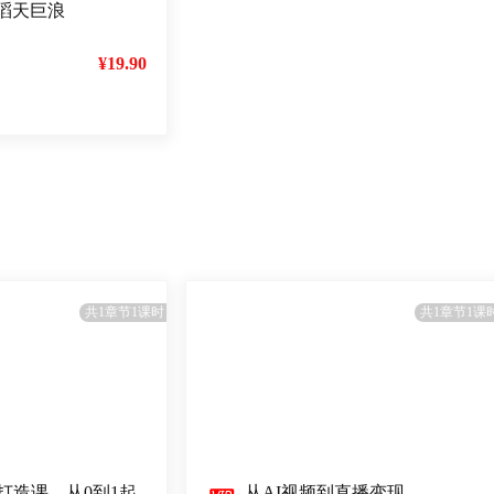
滔天巨浪
¥19.90
共1章节1课时
共1章节1课
P打造课，从0到1起
从AI视频到直播变现，