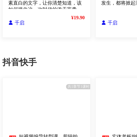
素直白的文字，让你清楚知道，该
发生，都将掀起
如何接住这一次时代的泼天富贵
¥19.90

千启

千启
抖音快手
共1章节1课时
短视频编导转型课，剪辑拍
实体老板I