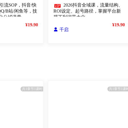
引流SOP，抖音/快

2026抖音全域课，流量结构、
QQ/B站/闲鱼等，技
ROI设定、起号路径，掌握平台新
化公域流量
规下利润最大化
¥19.90
¥19.90

千启
共1章节1课时
共1章节1课