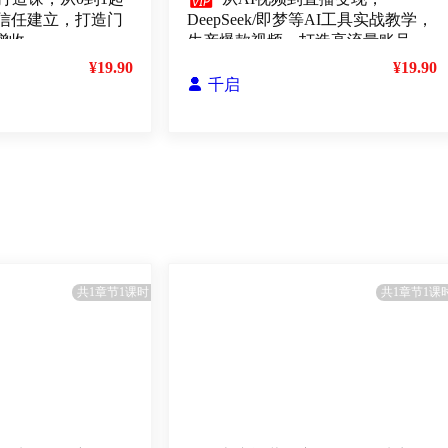

信任建立，打造门
DeepSeek/即梦等AI工具实战教学，
增收
生产爆款视频，打造高流量账号
¥19.90
¥19.90

千启
共1章节1课时
共1章节1课