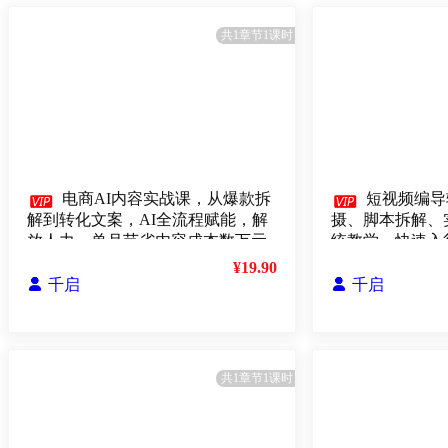
共1章节1课时

电商AI内容实战课，从爆款拆

短视频编导
解到转化文案，AI全流程赋能，解
摄、脚本拆解、
放人力，单月节省内容成本数万元
统教学，快速入行
¥19.90

千启

千启
共1章节1课时