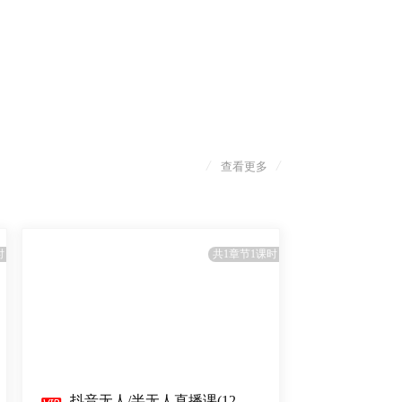
/
/
查看更多
时
共1章节1课时
抖音无人/半无人直播课(12