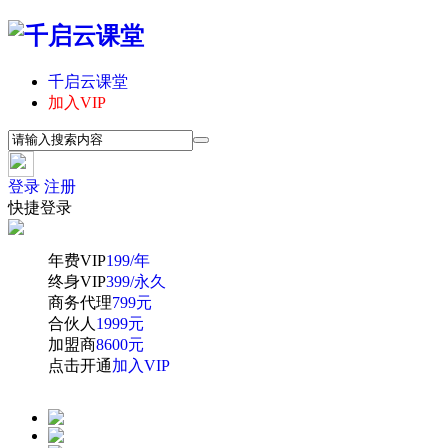
千启云课堂
加入VIP
登录
注册
快捷登录
年费VIP
199/年
终身VIP
399/永久
商务代理
799元
合伙人
1999元
加盟商
8600元
点击开通
加入VIP