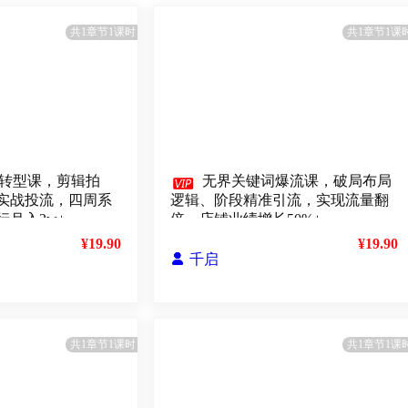
共1章节1课时
共1章节1课
转型课，剪辑拍

无界关键词爆流课，破局布局
实战投流，四周系
逻辑、阶段精准引流，实现流量翻
月入2w+
倍，店铺业绩增长50%+
¥19.90
¥19.90

千启
共1章节1课时
共1章节1课