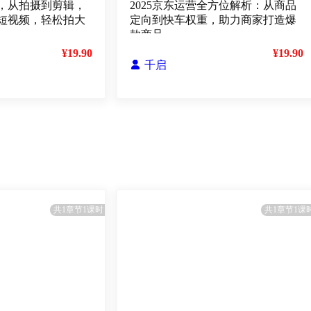
，从拍摄到剪辑，
2025京东运营全方位解析：从商品
短视频，轻松拍大
定向到快车权重，助力商家打造爆
款商品
¥19.90
¥19.90

千启
共1章节1课时
共1章节1课