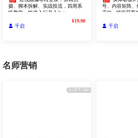


摄、脚本拆解、实战投流，四周系
号、内容矩阵、
统教学，快速入行月入2w+
店IP，稳定获客
¥19.90

千启

千启
名师营销
共1章节1课时