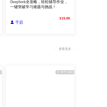
DeepSeek全攻略，轻松辅导作业，
一键突破学习难题与挑战！
¥19.90

千启
/
/
查看更多
时
共1章节1课时