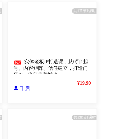
时
共1章节1课时

实体老板IP打造课，从0到1起
号、内容矩阵、信任建立，打造门
店IP，稳定获客增收
¥19.90

千启
时
共1章节1课时