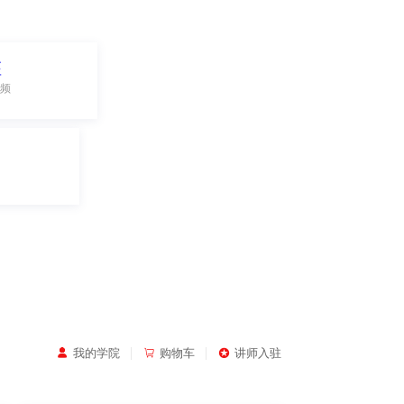
座
频
|
|
我的学院
购物车
讲师入驻


