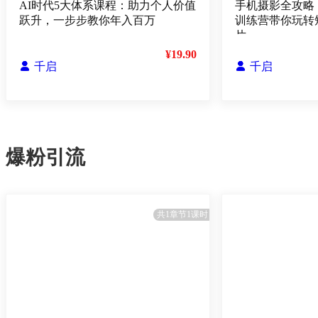
AI时代5大体系课程：助力个人价值
手机摄影全攻略
跃升，一步步教你年入百万
训练营带你玩转
片
¥19.90

千启

千启
爆粉引流
共1章节1课时