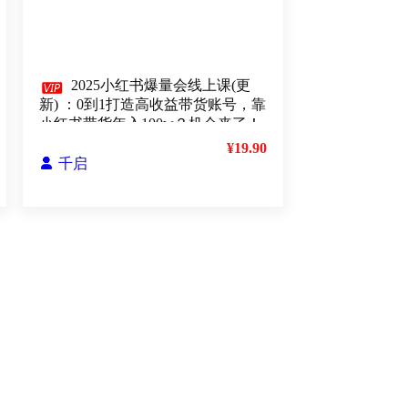

2025小红书爆量会线上课(更
新) ：0到1打造高收益带货账号，靠
小红书带货年入100w？机会来了！
¥19.90

千启