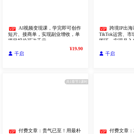

AI视频变现课，学完即可创作

跨境IP出海
短片、接商单，实现副业增收，单
TikTok运营
项目报价可达千元
闭环，实现月入
¥19.90

千启

千启
共1章节1课时

付费文章：贵气已至！用最朴

付费文章：