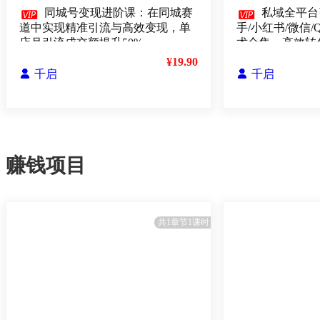

同城号变现进阶课：在同城赛

私域全平台
道中实现精准引流与高效变现，单
手/小红书/微信/
店月引流成交额提升50%
术合集，高效转
¥19.90

千启

千启
赚钱项目
共1章节1课时