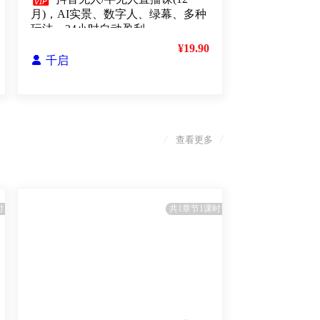

月)，AI实景、数字人、绿幕、多种
玩法、24小时自动盈利
¥19.90

千启
/
/
查看更多
时
共1章节1课时