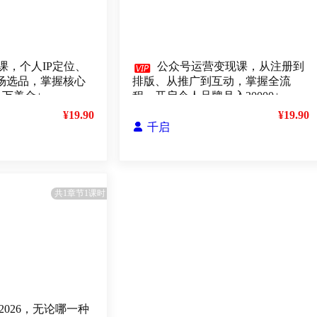
课，个人IP定位、

公众号运营变现课，从注册到
、市场选品，掌握核心
排版、从推广到互动，掌握全流
1万美金+
程，开启个人品牌月入30000+
¥19.90
¥19.90

千启
共1章节1课时
2026，无论哪一种