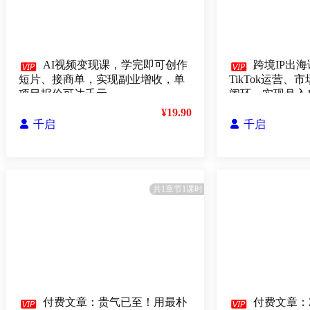

AI视频变现课，学完即可创作

跨境IP出海
短片、接商单，实现副业增收，单
TikTok运营
项目报价可达千元
闭环，实现月入
¥19.90

千启

千启
共1章节1课时

付费文章：贵气已至！用最朴

付费文章：