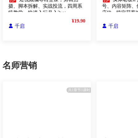


摄、脚本拆解、实战投流，四周系
号、内容矩阵、
统教学，快速入行月入2w+
店IP，稳定获客
¥19.90

千启

千启
名师营销
共1章节1课时