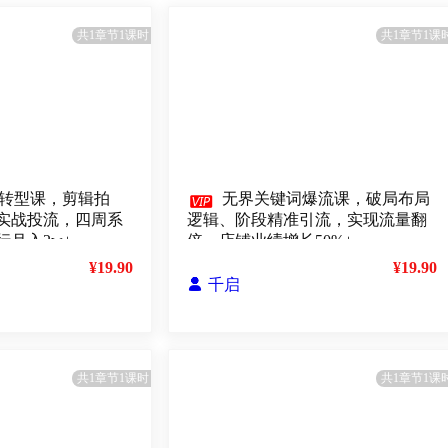
共1章节1课时
共1章节1课
转型课，剪辑拍

无界关键词爆流课，破局布局
实战投流，四周系
逻辑、阶段精准引流，实现流量翻
月入2w+
倍，店铺业绩增长50%+
¥19.90
¥19.90

千启
共1章节1课时
共1章节1课