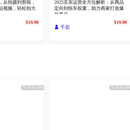
，从拍摄到剪辑，
2025京东运营全方位解析：从商品
短视频，轻松拍大
定向到快车权重，助力商家打造爆
款商品
¥19.90
¥19.90

千启
共1章节1课时
共1章节1课