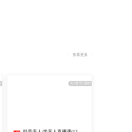
/
/
查看更多
时
共1章节1课时
抖音无人/半无人直播课(12