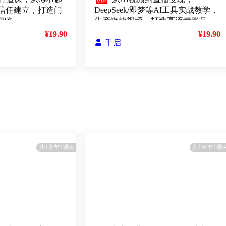

信任建立，打造门
DeepSeek/即梦等AI工具实战教学，
增收
生产爆款视频，打造高流量账号
¥19.90
¥19.90

千启
共1章节1课时
共1章节1课