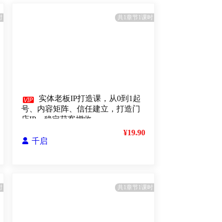
时
共1章节1课时

实体老板IP打造课，从0到1起
号、内容矩阵、信任建立，打造门
店IP，稳定获客增收
¥19.90

千启
时
共1章节1课时