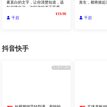
素直白的文字，让你清楚知道，该
发生，都将掀起
如何接住这一次时代的泼天富贵
¥19.90

千启

千启
抖音快手
共1章节1课时
短视频编导转型课，剪辑拍
实体老板I