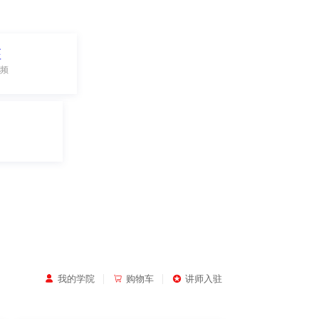
座
频
|
|
我的学院
购物车
讲师入驻


