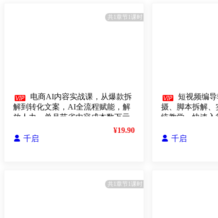
共1章节1课时

电商AI内容实战课，从爆款拆

短视频编导
解到转化文案，AI全流程赋能，解
摄、脚本拆解、
放人力，单月节省内容成本数万元
统教学，快速入行
¥19.90

千启

千启
共1章节1课时