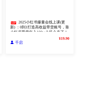

2025小红书爆量会线上课(更
新) ：0到1打造高收益带货账号，靠
小红书带货年入100w？机会来了！
¥19.90

千启