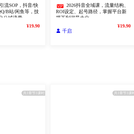
引流SOP，抖音/快

2026抖音全域课，流量结构、
QQ/B站/闲鱼等，技
ROI设定、起号路径，掌握平台新
化公域流量
规下利润最大化
¥19.90
¥19.90

千启
共1章节1课时
共1章节1课