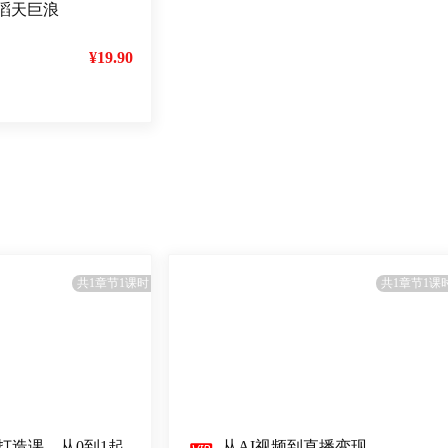
滔天巨浪
¥19.90
共1章节1课时
共1章节1课
P打造课，从0到1起
从AI视频到直播变现，