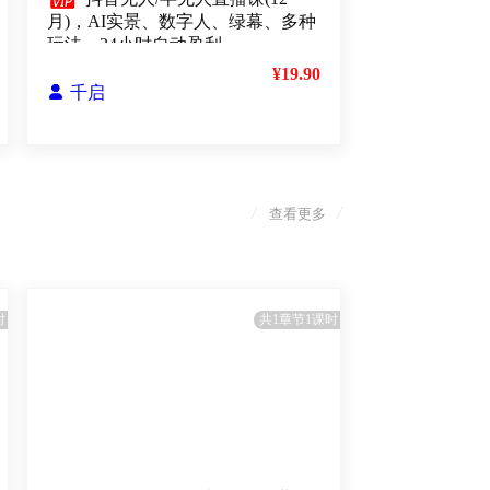

月)，AI实景、数字人、绿幕、多种
玩法、24小时自动盈利
¥19.90

千启
/
/
查看更多
时
共1章节1课时