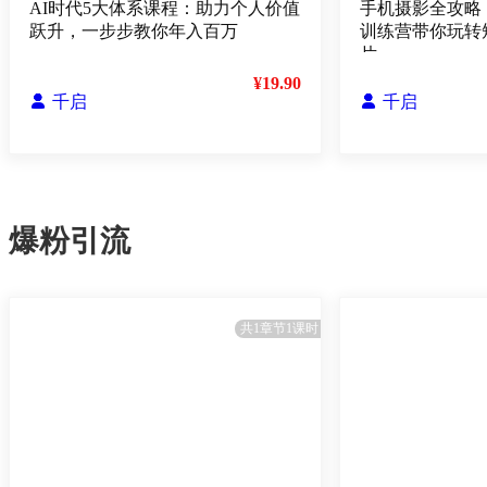
AI时代5大体系课程：助力个人价值
手机摄影全攻略
跃升，一步步教你年入百万
训练营带你玩转
片
¥19.90

千启

千启
爆粉引流
共1章节1课时