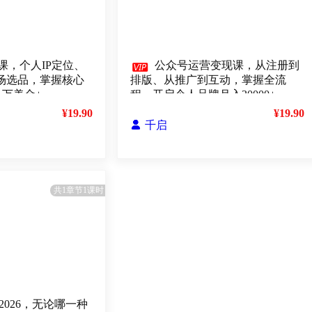
课，个人IP定位、

公众号运营变现课，从注册到
、市场选品，掌握核心
排版、从推广到互动，掌握全流
1万美金+
程，开启个人品牌月入30000+
¥19.90
¥19.90

千启
共1章节1课时
2026，无论哪一种