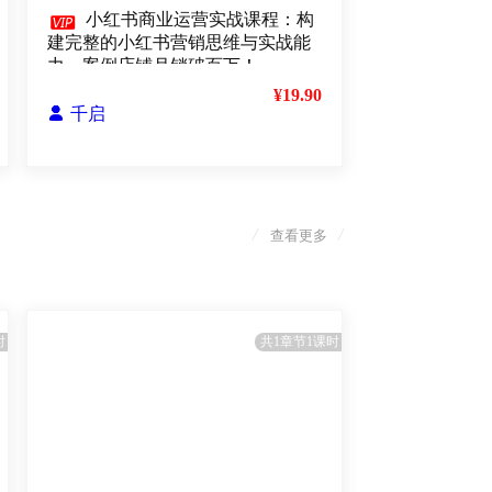

小红书商业运营实战课程：构
建完整的小红书营销思维与实战能
力，案例店铺月销破百万！
¥19.90

千启
/
/
查看更多
时
共1章节1课时