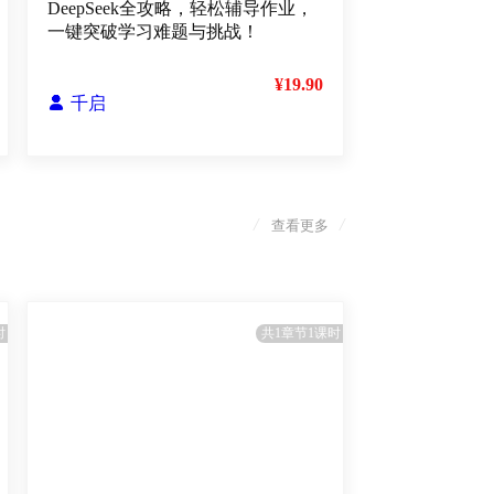
DeepSeek全攻略，轻松辅导作业，
一键突破学习难题与挑战！
¥19.90

千启
/
/
查看更多
时
共1章节1课时