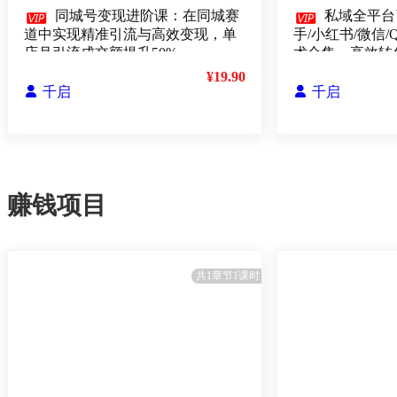

同城号变现进阶课：在同城赛

私域全平台
道中实现精准引流与高效变现，单
手/小红书/微信/
店月引流成交额提升50%
术合集，高效转
¥19.90

千启

千启
赚钱项目
共1章节1课时