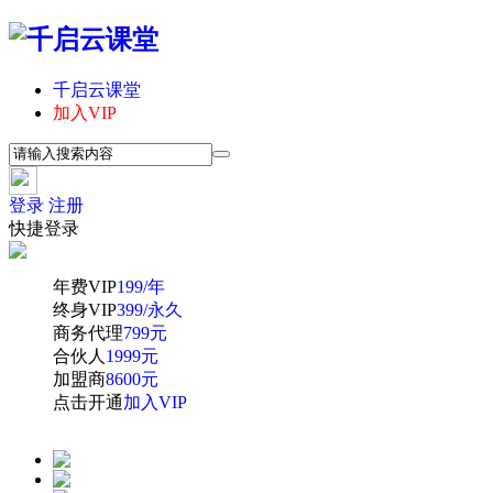
千启云课堂
加入VIP
登录
注册
快捷登录
年费VIP
199/年
终身VIP
399/永久
商务代理
799元
合伙人
1999元
加盟商
8600元
点击开通
加入VIP